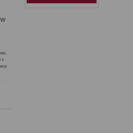
 w
ste,
i z
racy:
,