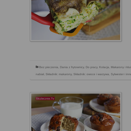
Bez pieczenia
,
Dania z frytownicy
,
Do pracy
,
Kolacja
,
Makarony i klus
nabiał
,
Składnik: makarony
,
Składnik: owoce i warzywa
,
Sylwester i in