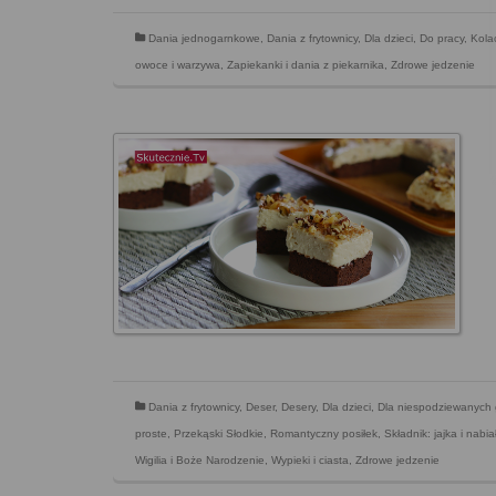
Dania jednogarnkowe
,
Dania z frytownicy
,
Dla dzieci
,
Do pracy
,
Kola
owoce i warzywa
,
Zapiekanki i dania z piekarnika
,
Zdrowe jedzenie
Dania z frytownicy
,
Deser
,
Desery
,
Dla dzieci
,
Dla niespodziewanych 
proste
,
Przekąski Słodkie
,
Romantyczny posiłek
,
Składnik: jajka i nabia
Wigilia i Boże Narodzenie
,
Wypieki i ciasta
,
Zdrowe jedzenie