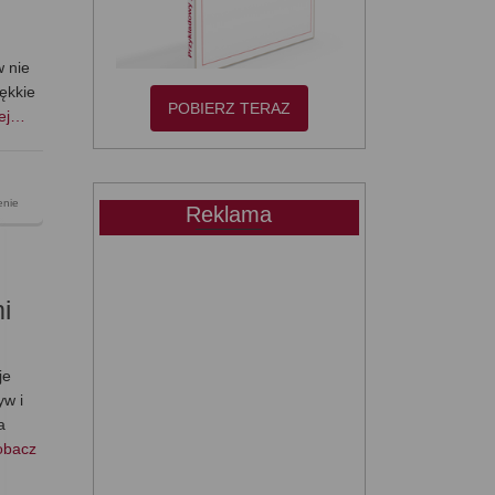
w nie
iękkie
POBIERZ TERAZ
cej…
enie
Reklama
i
je
yw i
a
obacz