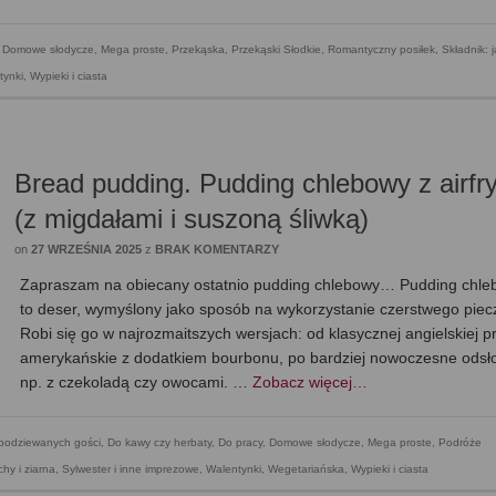
,
Domowe słodycze
,
Mega proste
,
Przekąska
,
Przekąski Słodkie
,
Romantyczny posiłek
,
Składnik: j
tynki
,
Wypieki i ciasta
Bread pudding. Pudding chlebowy z airfr
(z migdałami i suszoną śliwką)
on
27 WRZEŚNIA 2025
z
BRAK KOMENTARZY
Zapraszam na obiecany ostatnio pudding chlebowy… Pudding chl
to deser, wymyślony jako sposób na wykorzystanie czerstwego piec
Robi się go w najrozmaitszych wersjach: od klasycznej angielskiej p
amerykańskie z dodatkiem bourbonu, po bardziej nowoczesne odsł
np. z czekoladą czy owocami. …
Zobacz więcej…
spodziewanych gości
,
Do kawy czy herbaty
,
Do pracy
,
Domowe słodycze
,
Mega proste
,
Podróże
chy i ziarna
,
Sylwester i inne imprezowe
,
Walentynki
,
Wegetariańska
,
Wypieki i ciasta