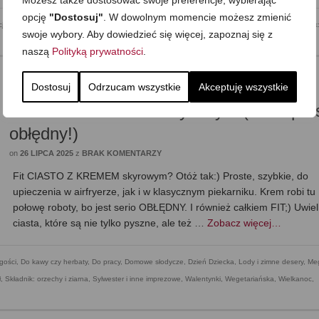
Możesz także dostosować swoje preferencje, wybierając
opcję
"Dostosuj"
. W dowolnym momencie możesz zmienić
cja
,
Mega proste
,
Obiad
,
Podróże kulinarne
,
Posiłki
,
Składnik: drób
,
Składnik: makarony
,
Składnik
swoje wybory. Aby dowiedzieć się więcej, zapoznaj się z
naszą
Polityką prywatności
.
Dostosuj
Odrzucam wszystkie
Akceptuję wszystkie
Fit ciasto z kremem skyrowym (krem pros
obłędny!)
on
26 LIPCA 2025
z
BRAK KOMENTARZY
Fit CIASTO Z KREMEM skyrowym? Otóż tak:) Proste, szybkie, do
upieczenia w airfryerze, jak i w klasycznym piekarniku. Krem robi tu
połowę roboty, bo jest serio OBŁĘDNY. I również całkiem FIT;) Uwie
ciasta, które są nie tylko pyszne, ale też …
Zobacz więcej…
gości
,
Do kawy czy herbaty
,
Do pracy
,
Domowe słodycze
,
Dzień Dziecka
,
Lody i zimne desery
,
Me
ł
,
Składnik: orzechy i ziarna
,
Sylwester i inne imprezowe
,
Walentynki
,
Wegetariańska
,
Wielkanoc
,