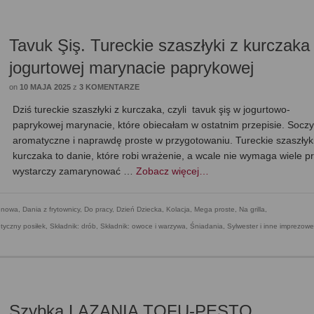
Tavuk Şiş. Tureckie szaszłyki z kurczaka
jogurtowej marynacie paprykowej
on
10 MAJA 2025
z
3 KOMENTARZE
Dziś tureckie szaszłyki z kurczaka, czyli tavuk şiş w jogurtowo-
paprykowej marynacie, które obiecałam w ostatnim przepisie. Soczy
aromatyczne i naprawdę proste w przygotowaniu. Tureckie szaszłyk
kurczaka to danie, które robi wrażenie, a wcale nie wymaga wiele p
wystarczy zamarynować …
Zobacz więcej…
enowa
,
Dania z frytownicy
,
Do pracy
,
Dzień Dziecka
,
Kolacja
,
Mega proste
,
Na grilla
,
yczny posiłek
,
Składnik: drób
,
Składnik: owoce i warzywa
,
Śniadania
,
Sylwester i inne imprezowe
Szybka LAZANIA TOFU-PESTO.