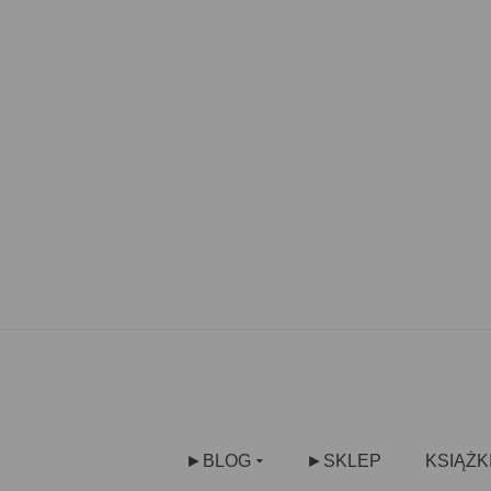
►BLOG
►SKLEP
KSIĄŻK