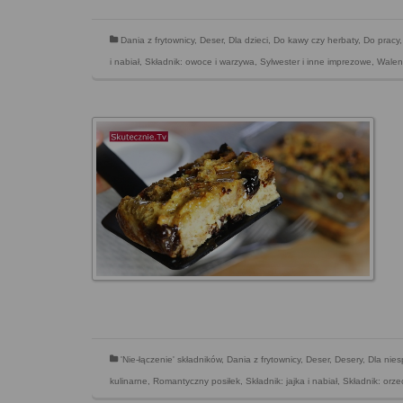
Dania z frytownicy
,
Deser
,
Dla dzieci
,
Do kawy czy herbaty
,
Do pracy
i nabiał
,
Składnik: owoce i warzywa
,
Sylwester i inne imprezowe
,
Walen
'Nie-łączenie' składników
,
Dania z frytownicy
,
Deser
,
Desery
,
Dla nie
kulinarne
,
Romantyczny posiłek
,
Składnik: jajka i nabiał
,
Składnik: orze