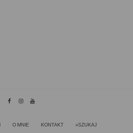
I
O MNIE
KONTAKT
»SZUKAJ