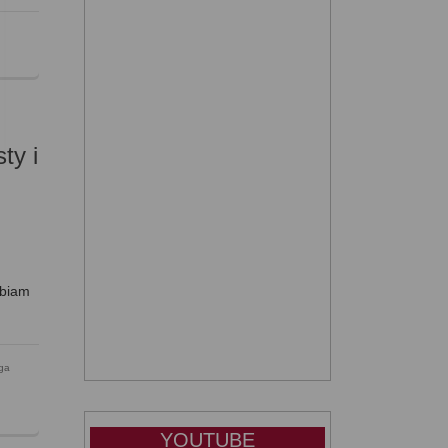
:
ty i
lbiam
ga
YOUTUBE