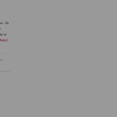
a. Ja
ę
ia w
bacz
ka i
z