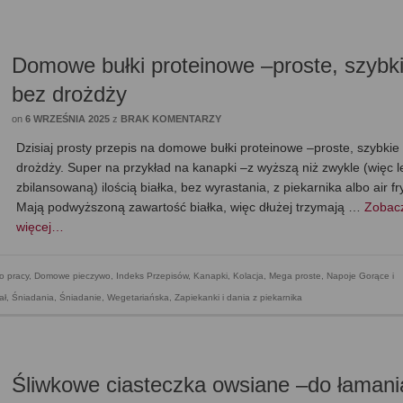
Domowe bułki proteinowe –proste, szybki
bez drożdży
on
6 WRZEŚNIA 2025
z
BRAK KOMENTARZY
Dzisiaj prosty przepis na domowe bułki proteinowe –proste, szybkie 
drożdży. Super na przykład na kanapki –z wyższą niż zwykle (więc l
zbilansowaną) ilością białka, bez wyrastania, z piekarnika albo air fr
Mają podwyższoną zawartość białka, więc dłużej trzymają …
Zobac
więcej…
o pracy
,
Domowe pieczywo
,
Indeks Przepisów
,
Kanapki
,
Kolacja
,
Mega proste
,
Napoje Gorące i
ał
,
Śniadania
,
Śniadanie
,
Wegetariańska
,
Zapiekanki i dania z piekarnika
Śliwkowe ciasteczka owsiane –do łamani