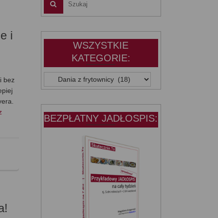
e i
WSZYSTKIE
KATEGORIE:
WSZYSTKIE
i bez
KATEGORIE:
epiej
yera.
z
BEZPŁATNY JADŁOSPIS:
a!