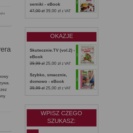
serniki - eBook
Pierwotna
Aktualna
47,00
zł
39,00
zł
z VAT
ajka
cena
cena
wynosiła:
wynosi:
47,00 zł.
39,00 zł.
OKAZJE
yera
Skutecznie.TV (vol.2) -
eBook
Pierwotna
Aktualna
39,99
zł
25,00
zł
z VAT
cena
cena
Szybko, smacznie,
wynosiła:
wynosi:
ebowy
domowo - eBook
39,99 zł.
25,00 zł.
zywa.
Pierwotna
Aktualna
39,99
zł
25,00
zł
z VAT
rzez
cena
cena
ony
wynosiła:
wynosi:
39,99 zł.
25,00 zł.
WPISZ CZEGO
SZUKASZ: