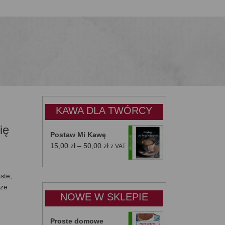
KAWA DLA TWÓRCY
ię
Postaw Mi Kawę
Zakres
15,00
zł
–
50,00
zł
z VAT
cen:
od
ste,
15,00 zł
cze
do
NOWE W SKLEPIE
50,00 zł
Proste domowe