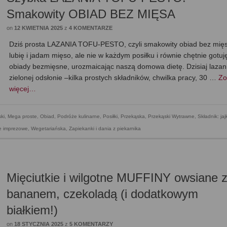
Smakowity OBIAD BEZ MIĘSA
on
12 KWIETNIA 2025
z
4 KOMENTARZE
Dziś prosta LAZANIA TOFU-PESTO, czyli smakowity obiad bez mięs
lubię i jadam mięso, ale nie w każdym posiłku i równie chętnie gotuj
obiady bezmięsne, urozmaicając naszą domowa dietę. Dzisiaj lazan
zielonej odsłonie –kilka prostych składników, chwilka pracy, 30 …
Zo
więcej…
ki
,
Mega proste
,
Obiad
,
Podróże kulinarne
,
Posiłki
,
Przekąska
,
Przekąski Wytrawne
,
Składnik: jaj
ne imprezowe
,
Wegetariańska
,
Zapiekanki i dania z piekarnika
Mięciutkie i wilgotne MUFFINY owsiane 
bananem, czekoladą (i dodatkowym
białkiem!)
on
18 STYCZNIA 2025
z
5 KOMENTARZY