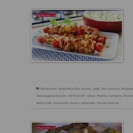
'Nie-łączenie' składników
,
Bez nabiału i jajek
,
Bez pszenicy
,
Bezglut
Niskowęglowodanowe, KETO/LCHF
,
Obiad
,
Podróże kulinarne
,
Romant
Walentynki
,
Zapiekanki i dania z piekarnika
,
Zdrowe jedzenie