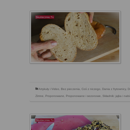
Artykuły i Video
,
Bez pieczenia
,
Coś z niczego
,
Dania z frytownicy
,
D
Zimne
,
Proponowane
,
Proponowane i sezonowe
,
Składnik: jajka i nabi