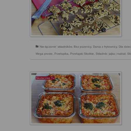
'Nie-łączenie' składników
,
Bez pszenicy
,
Dania z frytownicy
,
Dla dziec
Mega proste
,
Przekąska
,
Przekąski Słodkie
,
Składnik: jajka i nabiał
,
Sk