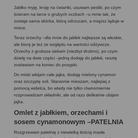
Jabłko myję, kroję na ćwiartki, usuwam pestki, po czym
ścieram na tarce o grubych oczkach –u mnie tak, że
zostaje sama skórka, którą odrzucam, a miąższ ląduje w
misce.
Teraz orzechy –dla mnie do jabłek najlepsze są włoskie,
ale biorę je też ze względu na wartości odżywcze.
Orzechy z grubsza siekam (niezbyt drobno), po czym
dzielę na dwie części –jedną dodaję do jabłek, resztę
zostawiam na koniec do posypki.
Do miski wbijam całe jajka, dodaję mielony cynamon
oraz szczyptę soli. Starannie mieszam, najlepiej z
pomocą widelca, bo wtedy nie tylko równomiernie
rozprowadzam składniki, ale od razu delikatnie ubijam
jajka.
Omlet z jabłkiem, orzechami i
sosem cynamonowym –PATELNIA
Rozgrzewam patelnię z niewielką ilością masła