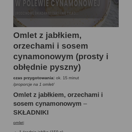
Omlet z jabłkiem,
orzechami i sosem
cynamonowym (prosty i
obłędnie pyszny)
czas przygotowania:
ok. 15 minut
/proporcje na 1 omlet/
Omlet z jabłkiem, orzechami i
sosem cynamonowym
–
SKŁADNIKI
omlet
:
1 średnie jabłko (150 g)