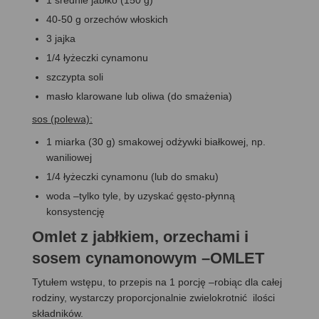
40-50 g orzechów włoskich
3 jajka
1/4 łyżeczki cynamonu
szczypta soli
masło klarowane lub oliwa (do smażenia)
sos (polewa):
1 miarka (30 g) smakowej odżywki białkowej, np.
waniliowej
1/4 łyżeczki cynamonu (lub do smaku)
woda –tylko tyle, by uzyskać gęsto-płynną
konsystencję
Omlet z jabłkiem, orzechami i
sosem cynamonowym –OMLET
Tytułem wstępu, to przepis na 1 porcję –robiąc dla całej
rodziny, wystarczy proporcjonalnie zwielokrotnić ilości
składników.