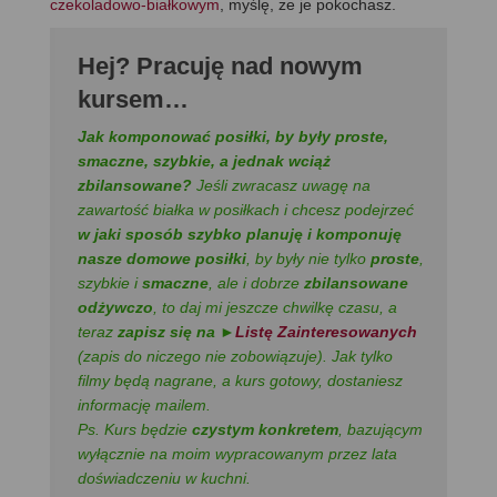
czekoladowo-białkowym
, myślę, że je pokochasz.
Hej
?
Pracuję nad nowym
kursem…
Jak komponować posiłki, by były proste,
smaczne, szybkie, a jednak wciąż
zbilansowane?
Jeśli zwracasz uwagę na
zawartość białka w posiłkach i chcesz podejrzeć
w jaki sposób szybko planuję i komponuję
nasze domowe posiłki
, by były nie tylko
proste
,
szybkie i
smaczne
, ale i dobrze
zbilansowane
odżywczo
, to daj mi jeszcze chwilkę czasu, a
teraz
zapisz się na ►
Listę Zainteresowanych
(zapis do niczego nie zobowiązuje). Jak tylko
filmy będą nagrane, a kurs gotowy, dostaniesz
informację mailem.
Ps. Kurs będzie
czystym konkretem
, bazującym
wyłącznie na moim wypracowanym przez lata
doświadczeniu w kuchni.