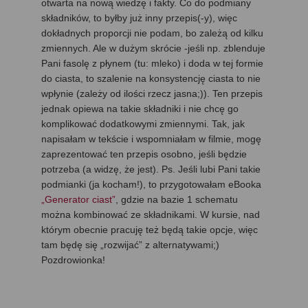
otwarta na nową wiedzę i fakty. Co do podmiany
składników, to byłby już inny przepis(-y), więc
dokładnych proporcji nie podam, bo zależą od kilku
zmiennych. Ale w dużym skrócie -jeśli np. zblenduje
Pani fasolę z płynem (tu: mleko) i doda w tej formie
do ciasta, to szalenie na konsystencję ciasta to nie
wpłynie (zależy od ilości rzecz jasna;)). Ten przepis
jednak opiewa na takie składniki i nie chcę go
komplikować dodatkowymi zmiennymi. Tak, jak
napisałam w tekście i wspomniałam w filmie, mogę
zaprezentować ten przepis osobno, jeśli będzie
potrzeba (a widzę, że jest). Ps. Jeśli lubi Pani takie
podmianki (ja kocham!), to przygotowałam eBooka
„Generator ciast”
, gdzie na bazie 1 schematu
można kombinować ze składnikami. W kursie, nad
którym obecnie pracuję też będą takie opcje, więc
tam będę się „rozwijać” z alternatywami;)
Pozdrowionka!