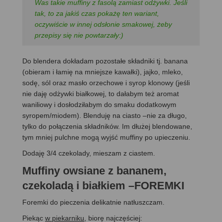
Was takie muffiny z fasolą zamiast odżywki. Jeśli
tak, to za jakiś czas pokażę ten wariant,
oczywiście w innej odsłonie smakowej, żeby
przepisy się nie powtarzały:)
Do blendera dokładam pozostałe składniki tj. banana
(obieram i łamię na mniejsze kawałki), jajko, mleko,
sodę, sól oraz masło orzechowe i syrop klonowy (jeśli
nie daję odżywki białkowej, to dałabym też aromat
waniliowy i dosłodziłabym do smaku dodatkowym
syropem/miodem). Blenduję na ciasto –nie za długo,
tylko do połączenia składników. Im dłużej blendowane,
tym mniej pulchne mogą wyjść muffiny po upieczeniu.
Dodaję 3/4 czekolady, mieszam z ciastem.
Muffiny owsiane z bananem,
czekoladą i białkiem –FOREMKI
Foremki do pieczenia delikatnie natłuszczam.
Piekąc
w piekarniku
, biorę najczęściej: