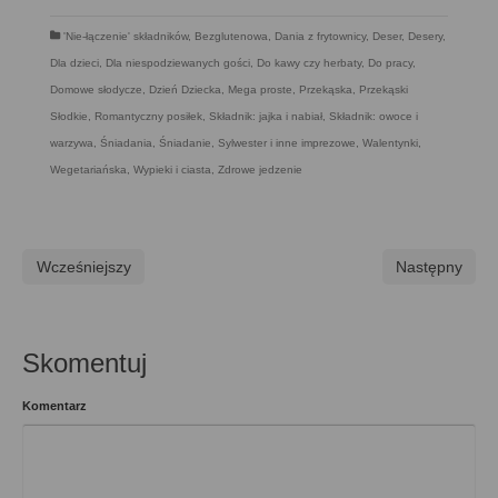
'Nie-łączenie' składników
,
Bezglutenowa
,
Dania z frytownicy
,
Deser
,
Desery
,
Dla dzieci
,
Dla niespodziewanych gości
,
Do kawy czy herbaty
,
Do pracy
,
Domowe słodycze
,
Dzień Dziecka
,
Mega proste
,
Przekąska
,
Przekąski
Słodkie
,
Romantyczny posiłek
,
Składnik: jajka i nabiał
,
Składnik: owoce i
warzywa
,
Śniadania
,
Śniadanie
,
Sylwester i inne imprezowe
,
Walentynki
,
Wegetariańska
,
Wypieki i ciasta
,
Zdrowe jedzenie
Wcześniejszy
Następny
Skomentuj
Komentarz