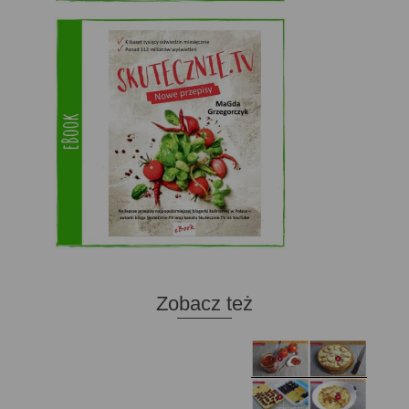
Zobacz też
Domowy ketchup (bez
Tarta francuska z
cukru)
cebulą i pomidorem