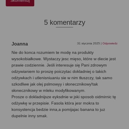
5 komentarzy
Joanna
31 stycznia 2025
|
Odpowiedz
Nie do konca rozumiem te modę na produkty
wysokobiałkowe. Wystaczy jesc mięso, które w diecie jest
prawie codziennie. Jeśli interesuje się Pani zdrowym
odzywianiem to proszę poiczytac dokladniej o takich
odżywkach i utlenisniuaniu sie w nim tłuszczy, tak samo
szkodliwe jak olej pslmowyy i słonecznikowy!tak
słonecznikowy w mleku modyfikowanym.
Prosze o dokladnijsze eyksdnie w jski sposob oidmirnic tę
odżywkę w przepisie. Fasola która jesr mokra to
konsystencja bedzie inna,a pomijajac banana to juz
dupelnie inny smak.