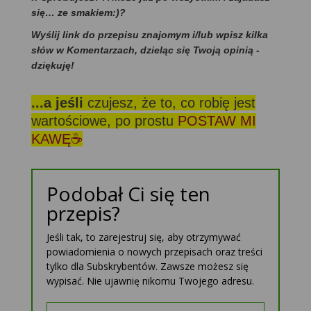
się… ze smakiem:)?
Wyślij link do przepisu znajomym i/lub wpisz kilka
słów w Komentarzach, dzieląc się Twoją opinią -
dziękuję!
...a jeśli
czujesz, że to, co robię jest
wartościowe, po prostu
POSTAW MI
KAWĘ☕
Podobał Ci się ten
przepis?
Jeśli tak, to zarejestruj się, aby otrzymywać
powiadomienia o nowych przepisach oraz treści
tylko dla Subskrybentów. Zawsze możesz się
wypisać. Nie ujawnię nikomu Twojego adresu.