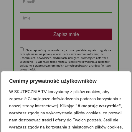
Zapisz mnie
Chcę zapisać się na newsletter, a co za tym idzie, wyrażam zgodę na
przesyłanie mi na podany w formularzu adres e-mail informacji o
upominkach, nowościach, produktach, usługach, promocjach i ofertach
Skutecznie.Tv Wiem, że zgodę mogę w każdej chwili wycofać, a szczegóły
związane z przetwarzaniem moich danych osobowych znajdę w Polityce
prywatności.
Cenimy prywatność użytkowników
W SKUTECZNIE.TV korzystamy z plików cookies, aby
eBooki i video inspiracje dla Ciebie
zapewnić Ci najlepsze doświadczenia podczas korzystania z
naszej strony internetowej. Klikając
"Akceptuję wszystkie"
,
wyrażasz zgodę na wykorzystanie plików cookies, co pozwoli
nam dostosować treści i oferty do Twoich potrzeb. Jeśli nie
wyrażasz zgody na korzystanie z nieistotnych plików cookies,