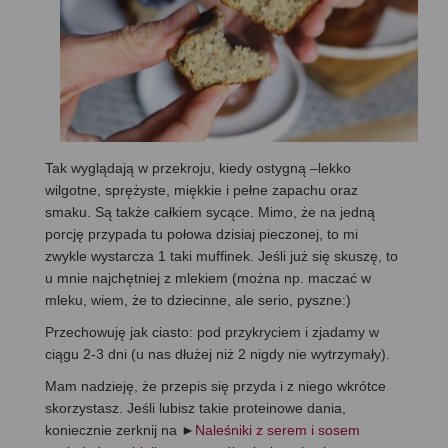
Tak wyglądają w przekroju, kiedy ostygną –lekko
wilgotne, sprężyste, miękkie i pełne zapachu oraz
smaku. Są także całkiem sycące. Mimo, że na jedną
porcję przypada tu połowa dzisiaj pieczonej, to mi
zwykle wystarcza 1 taki muffinek. Jeśli już się skuszę, to
u mnie najchętniej z mlekiem (można np. maczać w
mleku, wiem, że to dziecinne, ale serio, pyszne:)
Przechowuję jak ciasto: pod przykryciem i zjadamy w
ciągu 2-3 dni (u nas dłużej niż 2 nigdy nie wytrzymały).
Mam nadzieję, że przepis się przyda i z niego wkrótce
skorzystasz. Jeśli lubisz takie proteinowe dania,
koniecznie zerknij na ►
Naleśniki z serem i sosem