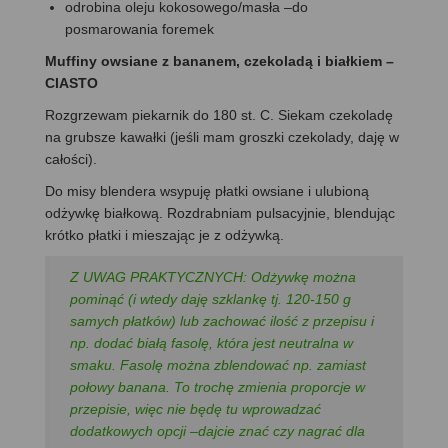
odrobina oleju kokosowego/masła –do
posmarowania foremek
Muffiny owsiane z bananem, czekoladą i białkiem –
CIASTO
Rozgrzewam piekarnik do 180 st. C. Siekam czekoladę
na grubsze kawałki (jeśli mam groszki czekolady, daję w
całości).
Do misy blendera wsypuję płatki owsiane i ulubioną
odżywkę białkową. Rozdrabniam pulsacyjnie, blendując
krótko płatki i mieszając je z odżywką.
Z UWAG PRAKTYCZNYCH: Odżywkę można
pominąć (i wtedy daję szklankę tj. 120-150 g
samych płatków) lub zachować ilość z przepisu i
np. dodać białą fasolę, która jest neutralna w
smaku. Fasolę można zblendować np. zamiast
połowy banana. To trochę zmienia proporcje w
przepisie, więc nie będę tu wprowadzać
dodatkowych opcji –dajcie znać czy nagrać dla