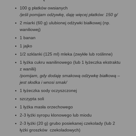
100 g płatków owsianych
/jeśli pomijam odżywkę, daję więcej płatków: 150 g/
2 miarki (60 g) ulubionej odżywki białkowej (np.
waniliowej)
1 banan
1 jajko
1/2 szklanki (125 ml) mleka (zwykłe lub roślinne)
1 łyżka cukru wanilinowego (lub 1 łyżeczka ekstraktu
z wanilii)
/pomijam, gdy dodaję smakową odżywkę białkową –
jest słodka i wnosi smak/
1 łyżeczka sody oczyszczonej
szczypta soli
1 łyżka masła orzechowego
2-3 łyżki syropu klonowego lub miodu
2-3 łyżki (20 g) grubo posiekanej czekolady (lub 2
łyżki groszków czekoladowych)