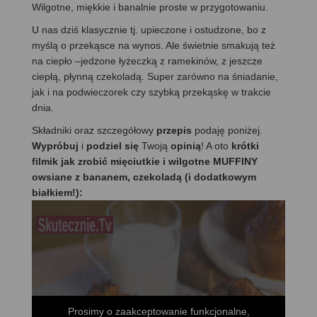
Wilgotne, miękkie i banalnie proste w przygotowaniu.
U nas dziś klasycznie tj. upieczone i ostudzone, bo z
myślą o przekąsce na wynos. Ale świetnie smakują też
na ciepło –jedzone łyżeczką z ramekinów, z jeszcze
ciepłą, płynną czekoladą. Super zarówno na śniadanie,
jak i na podwieczorek czy szybką przekąskę w trakcie
dnia.
Składniki oraz szczegółowy
przepis
podaję poniżej.
Wypróbuj
i
podziel się
Twoją
opinią
! A oto
krótki
filmik jak zrobić mięciutkie i wilgotne MUFFINY
owsiane z bananem, czekoladą (i dodatkowym
białkiem!):
Prosimy o zaakceptowanie funkcjonalne,