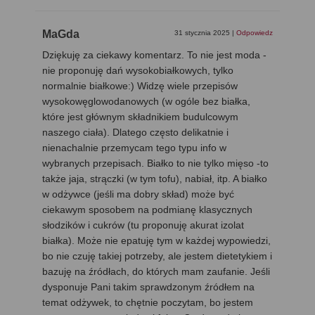
MaGda
31 stycznia 2025
|
Odpowiedz
Dziękuję za ciekawy komentarz. To nie jest moda -
nie proponuję dań wysokobiałkowych, tylko
normalnie białkowe:) Widzę wiele przepisów
wysokowęglowodanowych (w ogóle bez białka,
które jest głównym składnikiem budulcowym
naszego ciała). Dlatego często delikatnie i
nienachalnie przemycam tego typu info w
wybranych przepisach. Białko to nie tylko mięso -to
także jaja, strączki (w tym tofu), nabiał, itp. A białko
w odżywce (jeśli ma dobry skład) może być
ciekawym sposobem na podmianę klasycznych
słodzików i cukrów (tu proponuję akurat izolat
białka). Może nie epatuję tym w każdej wypowiedzi,
bo nie czuję takiej potrzeby, ale jestem dietetykiem i
bazuję na źródłach, do których mam zaufanie. Jeśli
dysponuje Pani takim sprawdzonym źródłem na
temat odżywek, to chętnie poczytam, bo jestem