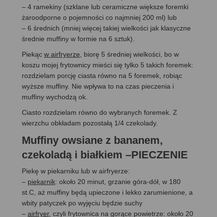
– 4 ramekiny (szklane lub ceramiczne większe foremki
żaroodporne o pojemności co najmniej 200 ml) lub
– 6 średnich (mniej więcej takiej wielkości jak klasyczne
średnie muffiny w formie na 6 sztuk).
Piekąc
w airfryerze
, biorę 5 średniej wielkości, bo w
koszu mojej frytownicy mieści się tylko 5 takich foremek:
rozdzielam porcję ciasta równo na 5 foremek, robiąc
wyższe muffiny. Nie wpływa to na czas pieczenia i
muffiny wychodzą ok.
Ciasto rozdzielam równo do wybranych foremek. Z
wierzchu obkładam pozostałą 1/4 czekolady.
Muffiny owsiane z bananem,
czekoladą i białkiem –PIECZENIE
Piekę w piekarniku lub w airfryerze:
–
piekarnik
: około 20 minut, grzanie góra-dół, w 180
st.C, aż muffiny będą upieczone i lekko zarumienione, a
wbity patyczek po wyjęciu będzie suchy
–
airfryer
, czyli frytownica na gorące powietrze: około 20