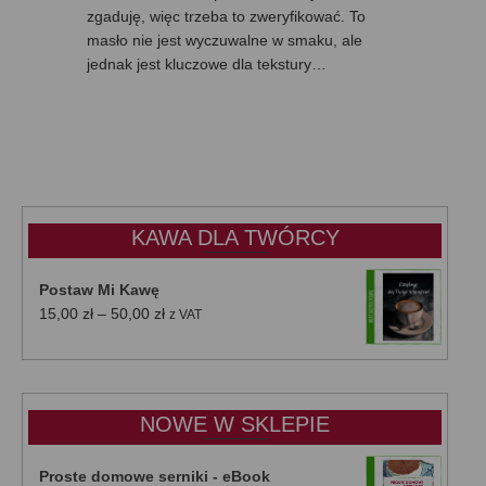
zgaduję, więc trzeba to zweryfikować. To
masło nie jest wyczuwalne w smaku, ale
jednak jest kluczowe dla tekstury…
KAWA DLA TWÓRCY
Postaw Mi Kawę
Zakres
15,00
zł
–
50,00
zł
z VAT
cen:
od
15,00 zł
do
NOWE W SKLEPIE
50,00 zł
Proste domowe serniki - eBook