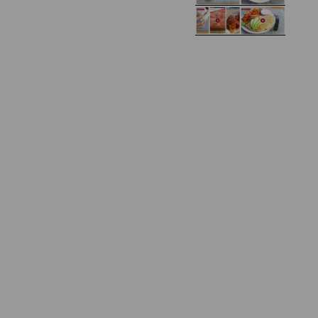
Zupa kurkowa z
Domowe żelki
selerem i pietruszką
Zapiekany naleśnik z
mięsem i pieczarkami. I
Gołąbki z cukinii
prosta sałatka
Najprostszy klasyczny
chlebek bananowy
Kotlety ruskie
(zawsze się uda!)