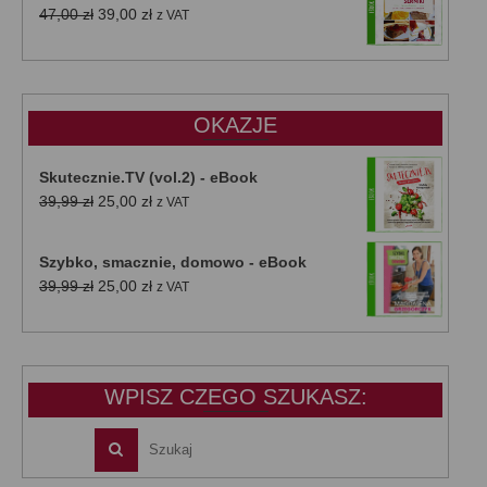
Pierwotna
Aktualna
47,00
zł
39,00
zł
z VAT
cena
cena
wynosiła:
wynosi:
47,00 zł.
39,00 zł.
OKAZJE
Skutecznie.TV (vol.2) - eBook
Pierwotna
Aktualna
39,99
zł
25,00
zł
z VAT
cena
cena
wynosiła:
wynosi:
Szybko, smacznie, domowo - eBook
39,99 zł.
25,00 zł.
Pierwotna
Aktualna
39,99
zł
25,00
zł
z VAT
cena
cena
wynosiła:
wynosi:
39,99 zł.
25,00 zł.
WPISZ CZEGO SZUKASZ: