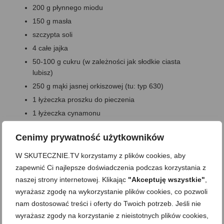
200 g płynnego miodu
150 g masła
szczypta soli
4 całe jajka
50-100 g cukru (w zależności jak słodkie ciasta
lubisz)
250 g mąki jasnej orkiszowej (tu: typ 630)
1 łyżeczka proszku do pieczenia
1 łyżeczka cynamonu
masa
:
Cenimy prywatność użytkowników
660 g skyru naturalnego
W SKUTECZNIE.TV korzystamy z plików cookies, aby
135 g serka śmietankowego (zwykły śniadaniowy np.
zapewnić Ci najlepsze doświadczenia podczas korzystania z
Łaciaty czy Piątnica)
naszej strony internetowej. Klikając
"Akceptuję wszystkie"
,
100-150 g cukru pudru (jeśli wolisz mniej słodkie
wyrażasz zgodę na wykorzystanie plików cookies, co pozwoli
ciasta, można dać mniej –do smaku, żeby by złamać
nam dostosować treści i oferty do Twoich potrzeb. Jeśli nie
kwaskowość jogurtu)
wyrażasz zgody na korzystanie z nieistotnych plików cookies,
Zaczynam od ciasta. Masło roztapiam w zwilżonym