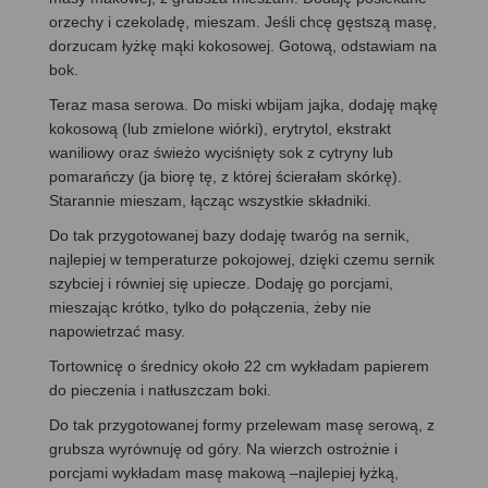
orzechy i czekoladę, mieszam. Jeśli chcę gęstszą masę,
dorzucam łyżkę mąki kokosowej. Gotową, odstawiam na
bok.
Teraz masa serowa. Do miski wbijam jajka, dodaję mąkę
kokosową (lub zmielone wiórki), erytrytol, ekstrakt
waniliowy oraz świeżo wyciśnięty sok z cytryny lub
pomarańczy (ja biorę tę, z której ścierałam skórkę).
Starannie mieszam, łącząc wszystkie składniki.
Do tak przygotowanej bazy dodaję twaróg na sernik,
najlepiej w temperaturze pokojowej, dzięki czemu sernik
szybciej i równiej się upiecze. Dodaję go porcjami,
mieszając krótko, tylko do połączenia, żeby nie
napowietrzać masy.
Tortownicę o średnicy około 22 cm wykładam papierem
do pieczenia i natłuszczam boki.
Do tak przygotowanej formy przelewam masę serową, z
grubsza wyrównuję od góry. Na wierzch ostrożnie i
porcjami wykładam masę makową –najlepiej łyżką,