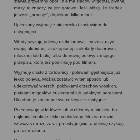
stawia przyjemny opór i nie ma śladów wilgotnej, płynnej
masy, to znaczy, że jest gotowe. Jeśli widzę, że środek
jeszcze „pracuje”, dopiekam kilka minut.
Upieczony wyjmuję z piekarnika i zostawiam do
ostygnięcia.
Wtedy szykuję polewę czekoladową –możesz użyć
swojej ulubionej: z roztopionej czekolady deserowej,
mlecznej lub białej, albo domowej polewy z mojego
przepisu, którą też podlinkuję pod filmem.
Wyjmuję ciasto z tortownicy i polewam gęstniejącą już
lekko polewą. Można zostawić w ten sposób lub
udekorować wierzch: połówkami orzechów włoskich,
płatkami migdałów, cukierkami lub jadalnymi perełkami.
Układam je zanim polewa całkowicie zastygnie.
Przechowuję w lodówce lub w chłodnym miejscu, bo
najlepiej smakuje lekko schłodzony. Można mrozić –
wówczas mrożę zaraz po ostygnięciu, a polewę szykuję
po rozmrożeniu.