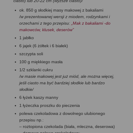
ciasto) lub 20-22 cm (wyższe ciasto)/
ok. 850 g słodkiej masy makowej z bakaliami
/w prezentowanej wersji z miodem, rodzynkami i
orzechami z tego przepisu:
„Mak z bakaliami -do
makowców, klusek, deserów”
1 jabłko
6 jajek (6 żółtek i 6 białek)
szczypta soli
100 g miękkiego masła
1/2 szklanki cukru
/w masie makowej jest już miód, ale można więcej,
jeśli ciasto ma być bardziej słodkie lub bardzo
słodkie/
6 łyżek kaszy manny
1 łyżeczka proszku do pieczenia
polewa czekoladowa z dowolnego ulubionego
przepisu np.:
– roztopiona czekolada (biała, mleczna, deserowa)
– domowa polewa czekoladowa: