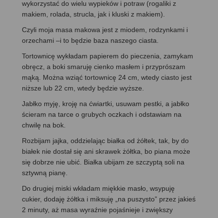
wykorzystać do wielu wypieków i potraw (rogaliki z
makiem, rolada, strucla, jak i kluski z makiem).
Czyli moja masa makowa jest z miodem, rodzynkami i
orzechami –i to będzie baza naszego ciasta.
Tortownicę wykładam papierem do pieczenia, zamykam
obręcz, a boki smaruję cienko masłem i przyprószam
mąką. Można wziąć tortownicę 24 cm, wtedy ciasto jest
niższe lub 22 cm, wtedy będzie wyższe.
Jabłko myję, kroję na ćwiartki, usuwam pestki, a jabłko
ścieram na tarce o grubych oczkach i odstawiam na
chwilę na bok.
Rozbijam jajka, oddzielając białka od żółtek, tak, by do
białek nie dostał się ani skrawek żółtka, bo piana może
się dobrze nie ubić. Białka ubijam ze szczyptą soli na
sztywną pianę.
Do drugiej miski wkładam miękkie masło, wsypuję
cukier, dodaję żółtka i miksuję „na puszysto” przez jakieś
2 minuty, aż masa wyraźnie pojaśnieje i zwiększy