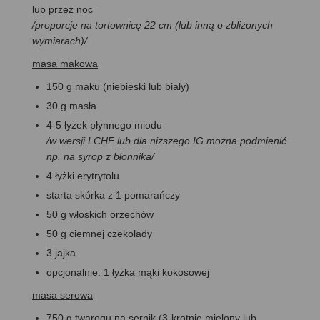
lub przez noc
/proporcje na tortownicę 22 cm (lub inną o zbliżonych
wymiarach)/
masa makowa
150 g maku (niebieski lub biały)
30 g masła
4-5 łyżek płynnego miodu
/w wersji LCHF lub dla niższego IG można podmienić
np. na syrop z błonnika/
4 łyżki erytrytolu
starta skórka z 1 pomarańczy
50 g włoskich orzechów
50 g ciemnej czekolady
3 jajka
opcjonalnie: 1 łyżka mąki kokosowej
masa serowa
750 g twarogu na sernik (3-krotnie mielony lub