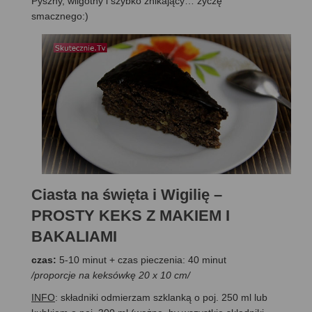
Pyszny, wilgotny i szybko znikający… życzę
smacznego:)
Ciasta na święta i Wigilię –
PROSTY KEKS Z MAKIEM I
BAKALIAMI
czas:
5-10 minut + czas pieczenia: 40 minut
/proporcje na keksówkę 20 x 10 cm/
INFO
: składniki odmierzam szklanką o poj. 250 ml lub