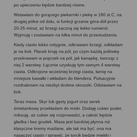
po upieczeniu będzie bardziej równe.
Wstawiam do gorącego piekarniki i piekę w 180 st.C, na
drugiej półce od dołu, w funkcji grzanie góra-dół przez
20-25 minut, aż brzegi zaczną się lekko rumienić.
Wyjmuję i zostawiam na kilka minut do przestudzenia.
Kiedy ciasto lekko ostygnie, odkrawam brzegi, odkładam
je na bok. Placek kroję na pół, po czym każdą połówkę
przekrawam w poprzek na pół, jak kanapkę, tworząc z
niej 2 warstwy. Łącznie uzyskuję tym samym 4 warstwy
ciasta. Odkrojone wcześniej brzegi ciasta, łamię na
mniejsze kawałki i wkładam do blendera. Pulsacyjnie
rozdrabniam na niezbyt drobne okruszki. Odstawiam na
bok.
Teraz masa. Skyr lub gęsty jogurt oraz serek
śmietankowy przekładam do miski. Dodaję cukier puder,
miksuję, aż cukier się rozprowadzi, a całość będzie
gładka i bez grudek. Masa jest bardziej płynna niż
klasyczne kremy maślane, ale tak ma być: ona ma
nasączyć ciasto i sprawić, że torcik będzie miękki i