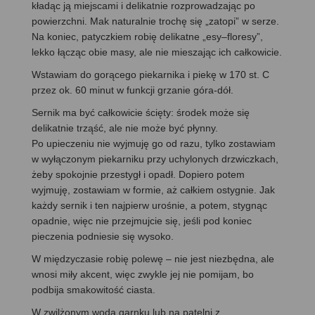
kładąc ją miejscami i delikatnie rozprowadzając po
powierzchni. Mak naturalnie trochę się „zatopi” w serze.
Na koniec, patyczkiem robię delikatne „esy–floresy”,
lekko łącząc obie masy, ale nie mieszając ich całkowicie.
Wstawiam do gorącego piekarnika i piekę w 170 st. C
przez ok. 60 minut w funkcji grzanie góra-dół.
Sernik ma być całkowicie ścięty: środek może się
delikatnie trząść, ale nie może być płynny.
Po upieczeniu nie wyjmuję go od razu, tylko zostawiam
w wyłączonym piekarniku przy uchylonych drzwiczkach,
żeby spokojnie przestygł i opadł. Dopiero potem
wyjmuję, zostawiam w formie, aż całkiem ostygnie. Jak
każdy sernik i ten najpierw urośnie, a potem, stygnąc
opadnie, więc nie przejmujcie się, jeśli pod koniec
pieczenia podniesie się wysoko.
W międzyczasie robię polewę – nie jest niezbędna, ale
wnosi miły akcent, więc zwykle jej nie pomijam, bo
podbija smakowitość ciasta.
W zwilżonym wodą garnku lub na patelni z