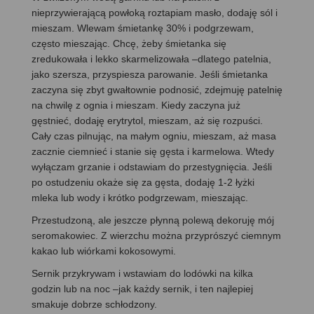
nieprzywierającą powłoką roztapiam masło, dodaję sól i
mieszam. Wlewam śmietankę 30% i podgrzewam,
często mieszając. Chcę, żeby śmietanka się
zredukowała i lekko skarmelizowała –dlatego patelnia,
jako szersza, przyspiesza parowanie. Jeśli śmietanka
zaczyna się zbyt gwałtownie podnosić, zdejmuję patelnię
na chwilę z ognia i mieszam. Kiedy zaczyna już
gęstnieć, dodaję erytrytol, mieszam, aż się rozpuści.
Cały czas pilnując, na małym ogniu, mieszam, aż masa
zacznie ciemnieć i stanie się gęsta i karmelowa. Wtedy
wyłączam grzanie i odstawiam do przestygnięcia. Jeśli
po ostudzeniu okaże się za gęsta, dodaję 1-2 łyżki
mleka lub wody i krótko podgrzewam, mieszając.
Przestudzoną, ale jeszcze płynną polewą dekoruję mój
seromakowiec. Z wierzchu można przyprószyć ciemnym
kakao lub wiórkami kokosowymi.
Sernik przykrywam i wstawiam do lodówki na kilka
godzin lub na noc –jak każdy sernik, i ten najlepiej
smakuje dobrze schłodzony.