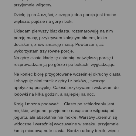
przyjemnie wilgotny.
Dzielę ją na 4 części, z czego jedna porcja jest trochę
większa: pójdzie na górę i boki.
Układam pierwszy blat ciasta, rozsmarowuję na nim
porcję masy, przykrywam kolejnym blatem, lekko
dociskam, znów smaruję masą. Powtarzam, aż
wykorzystam trzy równe porcje.
Na górę ciasta kładę tę ostatnią, największą porcję i
rozprowadzam ją po górze i po bokach, wygładzając.
Na koniec biorę przygotowane wcześniej okruchy ciasta
i obsypuję nimi torcik z góry i z boków, , tworząc
apetyczną posypkę. Całość przykrywam i wstawiam do
lodówki na kilka godzin, a najlepiej na noc.
Kroję i można podawać… Ciasto po schłodzeniu jest
miękkie, wilgotne, przyjemnie nasączone wilgocią od
jogurtu, ale absolutnie nie mokre. Warstwy „kremu” są
widoczne i wyraźniej wyczuwalne w smaku, przyjemnie
łamią miodową nutę ciasta. Bardzo udany torcik, więc z