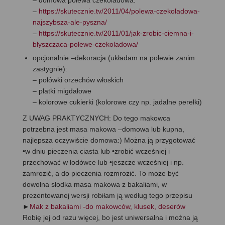
–
https://skutecznie.tv/2011/04/polewa-czekoladowa-
najszybsza-ale-pyszna/
–
https://skutecznie.tv/2011/01/jak-zrobic-ciemna-i-
blyszczaca-polewe-czekoladowa/
opcjonalnie –dekoracja (układam na polewie zanim
zastygnie):
– połówki orzechów włoskich
– płatki migdałowe
– kolorowe cukierki (kolorowe czy np. jadalne perełki)
Z UWAG PRAKTYCZNYCH: Do tego makowca
potrzebna jest masa makowa –domowa lub kupna,
najlepsza oczywiście domowa:) Można ją przygotować
•w dniu pieczenia ciasta lub •zrobić wcześniej i
przechować w lodówce lub •jeszcze wcześniej i np.
zamrozić, a do pieczenia rozmrozić. To może być
dowolna słodka masa makowa z bakaliami, w
prezentowanej wersji robiłam ją według tego przepisu
►
Mak z bakaliami -do makowców, klusek, deserów
Robię jej od razu więcej, bo jest uniwersalna i można ją