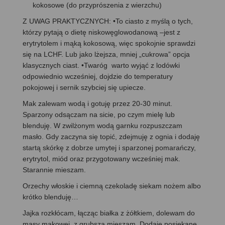
kokosowe (do przyprószenia z wierzchu)
Z UWAG PRAKTYCZNYCH: •To ciasto z myślą o tych,
którzy pytają o dietę niskowęglowodanową –jest z
erytrytolem i mąką kokosową, więc spokojnie sprawdzi
się na LCHF. Lub jako lżejsza, mniej „cukrowa” opcja
klasycznych ciast. •Twaróg warto wyjąć z lodówki
odpowiednio wcześniej, dojdzie do temperatury
pokojowej i sernik szybciej się upiecze.
Mak zalewam wodą i gotuję przez 20-30 minut.
Sparzony odsączam na sicie, po czym mielę lub
blenduję. W zwilżonym wodą garnku rozpuszczam
masło. Gdy zaczyna się topić, zdejmuję z ognia i dodaję
startą skórkę z dobrze umytej i sparzonej pomarańczy,
erytrytol, miód oraz przygotowany wcześniej mak.
Starannie mieszam.
Orzechy włoskie i ciemną czekoladę siekam nożem albo
krótko blenduję…
Jajka rozkłócam, łącząc białka z żółtkiem, dolewam do
masy makowej, z grubsza mieszam. Dodaję posiekane