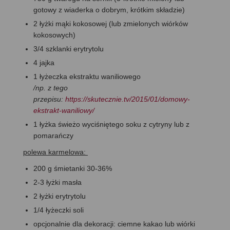
gotowy z wiaderka o dobrym, krótkim składzie)
2 łyżki mąki kokosowej (lub zmielonych wiórków
kokosowych)
3/4 szklanki erytrytolu
4 jajka
1 łyżeczka ekstraktu waniliowego
/np. z tego
przepisu:
https://skutecznie.tv/2015/01/domowy-
ekstrakt-waniliowy/
1 łyżka świeżo wyciśniętego soku z cytryny lub z
pomarańczy
polewa karmelowa:
200 g śmietanki 30-36%
2-3 łyżki masła
2 łyżki erytrytolu
1/4 łyżeczki soli
opcjonalnie dla dekoracji: ciemne kakao lub wiórki