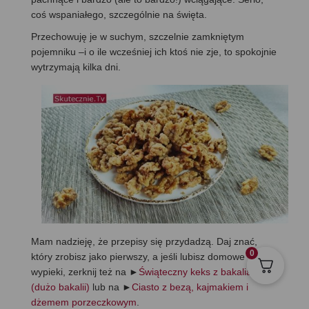
coś wspaniałego, szczególnie na święta.
Przechowuję je w suchym, szczelnie zamkniętym
pojemniku –i o ile wcześniej ich ktoś nie zje, to spokojnie
wytrzymają kilka dni.
Mam nadzieję, że przepisy się przydadzą. Daj znać,
0
który zrobisz jako pierwszy, a jeśli lubisz domowe
wypieki, zerknij też na ►
Świąteczny keks z bakaliami
(dużo bakalii)
lub na ►
Ciasto z bezą, kajmakiem i
dżemem porzeczkowym
.