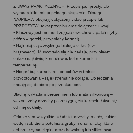
Z UWAG PRAKTYCZNYCH: Przepis jest prosty, ale
wymaga kilku minut pełnego skupienia. Dlatego
NAJPIERW obejrzyj dołączony video przepis lub
PRZECZYTAJ tekst przepisu oraz dołączone uwagi.
• Kluczowy jest moment zdjęcia orzechów z patelni (zbyt
późno = gorzki, przypalony karmel).
• Najlepiej użyć zwykłego białego cukru (ew.
brązowego). Muscovado się nie nadaje, przy białym
cukrze najłatwiej kontrolować kolor karmelu i
temperaturę.
• Nie próbuj karmelu ani orzechów w trakcie
przygotowania –są ekstremalnie gorące. Do jedzenia
nadają się dopiero po przestudzeniu.
Blachę wykładam pergaminem lub matą silikonową –
ważne, żeby orzechy po zastygnięciu karmelu łatwo się
od niej odkleiły.
Odmierzam wszystkie składniki: orzechy, masło, cukier,
wodę i sól. Biorę patelnię z grubym dnem, taką, która
dobrze trzyma ciepło, oraz drewnianą lub silikonową