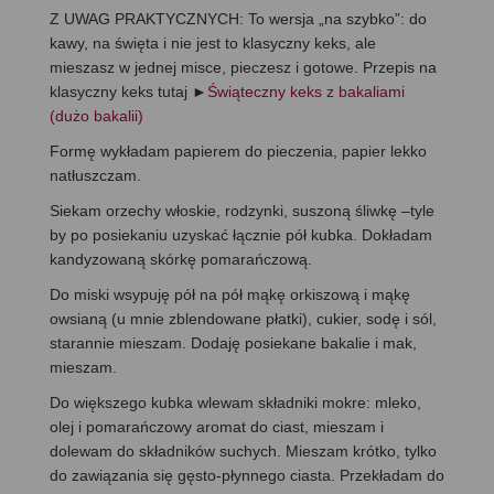
Z UWAG PRAKTYCZNYCH: To wersja „na szybko”: do
kawy, na święta i nie jest to klasyczny keks, ale
mieszasz w jednej misce, pieczesz i gotowe. Przepis na
klasyczny keks tutaj ►
Świąteczny keks z bakaliami
(dużo bakalii)
Formę wykładam papierem do pieczenia, papier lekko
natłuszczam.
Siekam orzechy włoskie, rodzynki, suszoną śliwkę –tyle
by po posiekaniu uzyskać łącznie pół kubka. Dokładam
kandyzowaną skórkę pomarańczową.
Do miski wsypuję pół na pół mąkę orkiszową i mąkę
owsianą (u mnie zblendowane płatki), cukier, sodę i sól,
starannie mieszam. Dodaję posiekane bakalie i mak,
mieszam.
Do większego kubka wlewam składniki mokre: mleko,
olej i pomarańczowy aromat do ciast, mieszam i
dolewam do składników suchych. Mieszam krótko, tylko
do zawiązania się gęsto-płynnego ciasta. Przekładam do