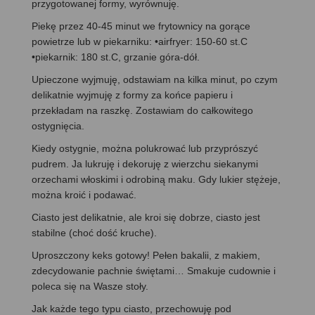
przygotowanej formy, wyrównuję.
Piekę przez 40-45 minut we frytownicy na gorące
powietrze lub w piekarniku: •airfryer: 150-60 st.C
•piekarnik: 180 st.C, grzanie góra-dół.
Upieczone wyjmuję, odstawiam na kilka minut, po czym
delikatnie wyjmuję z formy za końce papieru i
przekładam na raszkę. Zostawiam do całkowitego
ostygnięcia.
Kiedy ostygnie, można polukrować lub przyprószyć
pudrem. Ja lukruję i dekoruję z wierzchu siekanymi
orzechami włoskimi i odrobiną maku. Gdy lukier stężeje,
można kroić i podawać.
Ciasto jest delikatnie, ale kroi się dobrze, ciasto jest
stabilne (choć dość kruche).
Uproszczony keks gotowy! Pełen bakalii, z makiem,
zdecydowanie pachnie świętami… Smakuje cudownie i
poleca się na Wasze stoły.
Jak każde tego typu ciasto, przechowuję pod