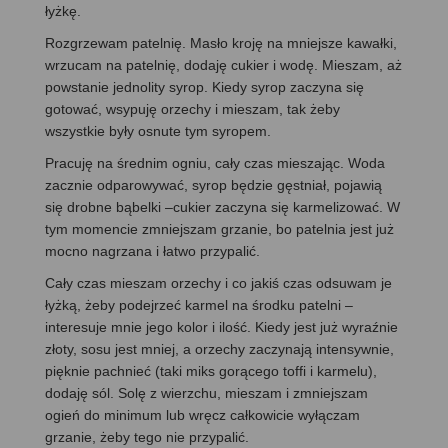
łyżkę.
Rozgrzewam patelnię. Masło kroję na mniejsze kawałki,
wrzucam na patelnię, dodaję cukier i wodę. Mieszam, aż
powstanie jednolity syrop. Kiedy syrop zaczyna się
gotować, wsypuję orzechy i mieszam, tak żeby
wszystkie były osnute tym syropem.
Pracuję na średnim ogniu, cały czas mieszając. Woda
zacznie odparowywać, syrop będzie gęstniał, pojawią
się drobne bąbelki –cukier zaczyna się karmelizować. W
tym momencie zmniejszam grzanie, bo patelnia jest już
mocno nagrzana i łatwo przypalić.
Cały czas mieszam orzechy i co jakiś czas odsuwam je
łyżką, żeby podejrzeć karmel na środku patelni –
interesuje mnie jego kolor i ilość. Kiedy jest już wyraźnie
złoty, sosu jest mniej, a orzechy zaczynają intensywnie,
pięknie pachnieć (taki miks gorącego toffi i karmelu),
dodaję sól. Solę z wierzchu, mieszam i zmniejszam
ogień do minimum lub wręcz całkowicie wyłączam
grzanie, żeby tego nie przypalić.