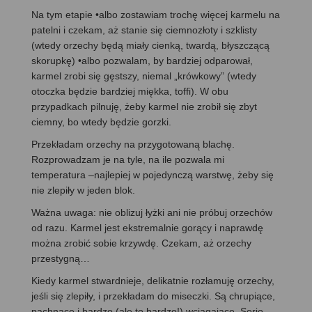
Na tym etapie •albo zostawiam trochę więcej karmelu na
patelni i czekam, aż stanie się ciemnozłoty i szklisty
(wtedy orzechy będą miały cienką, twardą, błyszczącą
skorupkę) •albo pozwalam, by bardziej odparował,
karmel zrobi się gęstszy, niemal „krówkowy” (wtedy
otoczka będzie bardziej miękka, toffi). W obu
przypadkach pilnuję, żeby karmel nie zrobił się zbyt
ciemny, bo wtedy będzie gorzki.
Przekładam orzechy na przygotowaną blachę.
Rozprowadzam je na tyle, na ile pozwala mi
temperatura –najlepiej w pojedynczą warstwę, żeby się
nie zlepiły w jeden blok.
Ważna uwaga: nie oblizuj łyżki ani nie próbuj orzechów
od razu. Karmel jest ekstremalnie gorący i naprawdę
można zrobić sobie krzywdę. Czekam, aż orzechy
przestygną…
Kiedy karmel stwardnieje, delikatnie rozłamuję orzechy,
jeśli się zlepiły, i przekładam do miseczki. Są chrupiące,
pachnące i bardzo (ale to bardzo!) wciągające. Serio,