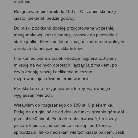
objętość.
Rozgrzewam piekarnik do 180 st. C –zanim skończę
ciasto, piekarnik będzie gotowy.
Do miski z żółtkami dodaję przygotowaną wcześniej
masę makową, kaszę mannę, proszek do pieczenia i
starte jabłko. Mieszam lub miksuję mikserem na wolnych
obrotach do połączenia składników.
I na koniec piana z białek –dodaję najpierw 1/3 piany,
miksuję na wolnych obrotach, łącząc ją z makiem, po
czym dodaję resztę i delikatnie mieszam,
rozprowadzając równomiernie w masie.
Przekładam do przygotowanej formy, wyrównuję i
wygładzam wierzch.
Wstawiam do rozgrzanego do 180 st. C piekarnika.
Piekę na drugiej półce od dołu w funkcji grzanie góra-dół
przez 45-50 minut. Ale trzeba obserwować, bo każdy
piekarnik piecze jednak nieco inaczej –pod koniec
sprawdzam: lekko naciskam wierzch ciasta palcem. Jeśli