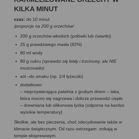
KILKA MINUT
czas:
do 10 minut
/proporcje na 200 g orzechów/
200 g orzechów włoskich (połówki lub ćwiartki)
25 g prawdziwego masła (82%)
80 ml wody
80 g cukru
(sprawdzi się biały i trzcinowy, ale NIE
muscovado)
sól –do smaku (np. 1/4 łyżeczki)
dodatkowo:
– nieprzywierająca patelnia z grubym dnem – taka,
która mocno się nagrzewa i dobrze przewodzi ciepło
– drewniana lub silikonowa łyżka (odporna na bardzo
wysokie temperatury)
Słodkie, ale bez pieczenia, choć zdecydowanie także w
klimacie świątecznym. Od razu ostrzegam: znikają w
tempie ekspresowym.