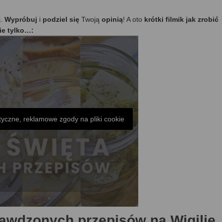
j.
Wypróbuj
i
podziel się
Twoją
opinią
! A oto
krótki filmik jak zrobić
ie tylko…:
tyczne, reklamowe zgody na pliki cookie
prawdzonych przepisów na Wigilię