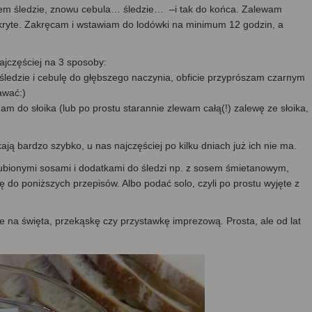
tem śledzie, znowu cebula… śledzie… –i tak do końca. Zalewam
kryte. Zakręcam i wstawiam do lodówki na minimum 12 godzin, a
ajczęściej na 3 sposoby:
śledzie i cebulę do głębszego naczynia, obficie przyprószam czarnym
awać:)
dam do słoika (lub po prostu starannie zlewam całą(!) zalewę ze słoika,
ą bardzo szybko, u nas najczęściej po kilku dniach już ich nie ma.
lubionymi sosami i dodatkami do śledzi np. z sosem śmietanowym,
zę do poniższych przepisów. Albo podać solo, czyli po prostu wyjęte z
 na święta, przekąskę czy przystawkę imprezową. Prosta, ale od lat