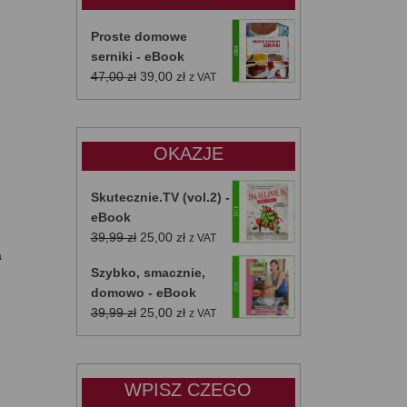
Proste domowe
serniki - eBook
Pierwotna
Aktualna
47,00
zł
39,00
zł
z VAT
cena
cena
wynosiła:
wynosi:
47,00 zł.
39,00 zł.
OKAZJE
Skutecznie.TV (vol.2) -
eBook
Pierwotna
Aktualna
39,99
zł
25,00
zł
z VAT
a
cena
cena
Szybko, smacznie,
wynosiła:
wynosi:
domowo - eBook
39,99 zł.
25,00 zł.
Pierwotna
Aktualna
39,99
zł
25,00
zł
z VAT
cena
cena
wynosiła:
wynosi:
39,99 zł.
25,00 zł.
WPISZ CZEGO