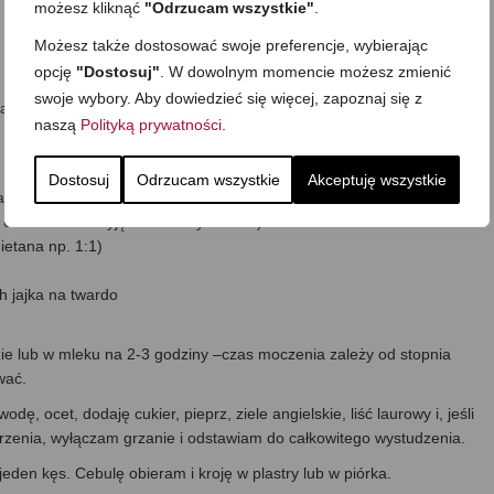
możesz kliknąć
"Odrzucam wszystkie"
.
Możesz także dostosować swoje preferencje, wybierając
opcję
"Dostosuj"
. W dowolnym momencie możesz zmienić
swoje wybory. Aby dowiedzieć się więcej, zapoznaj się z
i akurat nie mam)
naszą
Polityką prywatności
.
Dostosuj
Odrzucam wszystkie
Akceptuję wszystkie
lanowanego sposobu ich podania:
 całości zalać wyjęte z zalewy śledzie)
etana np. 1:1)
ch jajka na twardo
e lub w mleku na 2-3 godziny –czas moczenia zależy od stopnia
wać.
 ocet, dodaję cukier, pieprz, ziele angielskie, liść laurowy i, jeśli
rzenia, wyłączam grzanie i odstawiam do całkowitego wystudzenia.
den kęs. Cebulę obieram i kroję w plastry lub w piórka.