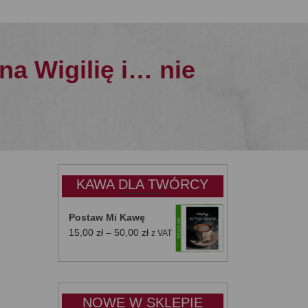
na Wigilię i… nie
KAWA DLA TWÓRCY
Postaw Mi Kawę
Zakres
15,00
zł
–
50,00
zł
z VAT
cen:
od
15,00 zł
do
NOWE W SKLEPIE
50,00 zł