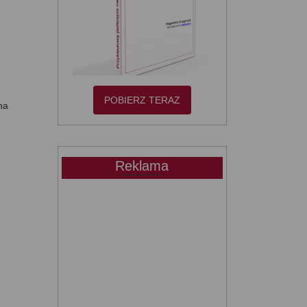
e
POBIERZ TERAZ
na
Reklama