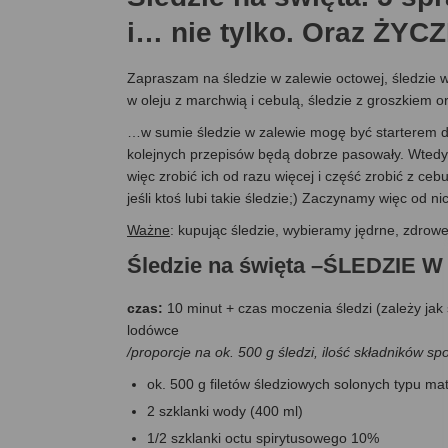
i… nie tylko. Oraz ŻY
Zapraszam na śledzie w zalewie octowej, śledzie w
w oleju z marchwią i cebulą, śledzie z groszkiem 
…w sumie śledzie w zalewie mogę być starterem d
kolejnych przepisów będą dobrze pasowały. Wtedy 
więc zrobić ich od razu więcej i część zrobić z ceb
jeśli ktoś lubi takie śledzie;) Zaczynamy więc od n
Ważne
: kupując śledzie, wybieramy jędrne, zdrowe 
Śledzie na święta –ŚLEDZIE
czas:
10 minut + czas moczenia śledzi (zależy jak 
lodówce
/proporcje na ok. 500 g śledzi, ilość składników s
ok. 500 g filetów śledziowych solonych typu mat
2 szklanki wody (400 ml)
1/2 szklanki octu spirytusowego 10%