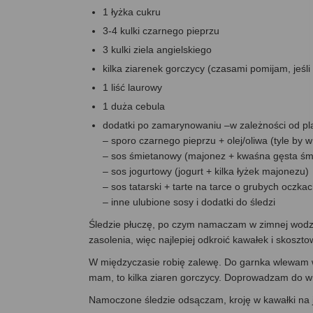
1 łyżka cukru
3-4 kulki czarnego pieprzu
3 kulki ziela angielskiego
kilka ziarenek gorczycy (czasami pomijam, jeśl
1 liść laurowy
1 duża cebula
dodatki po zamarynowaniu –w zależności od p
– sporo czarnego pieprzu + olej/oliwa (tyle by w
– sos śmietanowy (majonez + kwaśna gęsta śmi
– sos jogurtowy (jogurt + kilka łyżek majonezu)
– sos tatarski + tarte na tarce o grubych oczka
– inne ulubione sosy i dodatki do śledzi
Śledzie płuczę, po czym namaczam w zimnej wodzi
zasolenia, więc najlepiej odkroić kawałek i skoszto
W międzyczasie robię zalewę. Do garnka wlewam wodę,
mam, to kilka ziaren gorczycy. Doprowadzam do w
Namoczone śledzie odsączam, kroję w kawałki na je