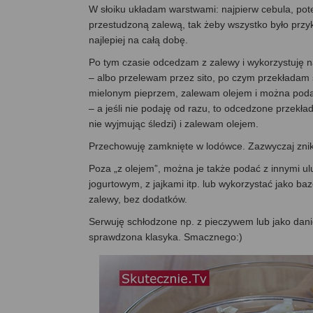
W słoiku układam warstwami: najpierw cebula, po
przestudzoną zalewą, tak żeby wszystko było przy
najlepiej na całą dobę.
Po tym czasie odcedzam z zalewy i wykorzystuję n
– albo przelewam przez sito, po czym przekładam 
mielonym pieprzem, zalewam olejem i można pod
– a jeśli nie podaję od razu, to odcedzone przekła
nie wyjmując śledzi) i zalewam olejem.
Przechowuję zamknięte w lodówce. Zazwyczaj znikaj
Poza „z olejem”, można je także podać z innymi u
jogurtowym, z jajkami itp. lub wykorzystać jako ba
zalewy, bez dodatków.
Serwuję schłodzone np. z pieczywem lub jako danie
sprawdzona klasyka. Smacznego:)