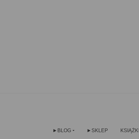
►BLOG
►SKLEP
KSIĄŻK