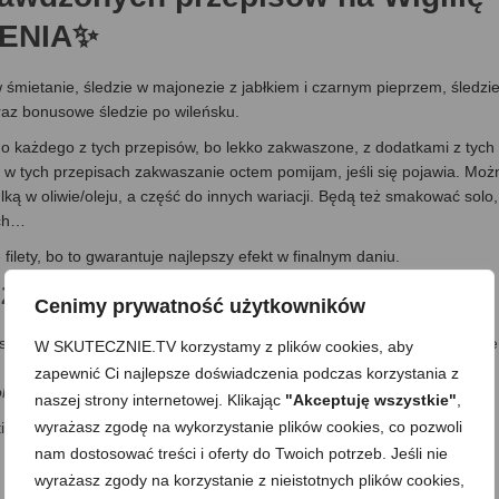
CZENIA✨
 śmietanie, śledzie w majonezie z jabłkiem i czarnym pieprzem, śledzi
oraz bonusowe śledzie po wileńsku.
o każdego z tych przepisów, bo lekko zakwaszone, z dodatkami z tych
w tych przepisach zakwaszanie octem pomijam, jeśli się pojawia. Moż
ulką w oliwie/oleju, a część do innych wariacji. Będą też smakować solo,
ich…
filety, bo to gwarantuje najlepszy efekt w finalnym daniu.
 W ZALEWIE OCTOWEJ
Cenimy prywatność użytkowników
są słone, ale 2-3 godziny trzeba liczyć) + 1 doba na odstanie w zalewie
W SKUTECZNIE.TV korzystamy z plików cookies, aby
zapewnić Ci najlepsze doświadczenia podczas korzystania z
pokojnie można proporcjonalnie zwiększać
/
naszej strony internetowej. Klikając
"Akceptuję wszystkie"
,
wyrażasz zgodę na wykorzystanie plików cookies, co pozwoli
ias
nam dostosować treści i oferty do Twoich potrzeb. Jeśli nie
wyrażasz zgody na korzystanie z nieistotnych plików cookies,