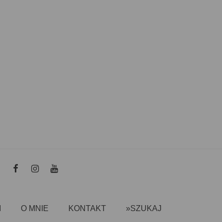
I
O MNIE
KONTAKT
»SZUKAJ