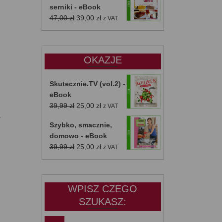
serniki - eBook
Pierwotna
Aktualna
47,00
zł
39,00
zł
z VAT
cena
cena
wynosiła:
wynosi:
47,00 zł.
39,00 zł.
OKAZJE
Skutecznie.TV (vol.2) -
eBook
Pierwotna
Aktualna
39,99
zł
25,00
zł
z VAT
a
cena
cena
Szybko, smacznie,
wynosiła:
wynosi:
domowo - eBook
39,99 zł.
25,00 zł.
Pierwotna
Aktualna
39,99
zł
25,00
zł
z VAT
cena
cena
wynosiła:
wynosi:
39,99 zł.
25,00 zł.
WPISZ CZEGO
SZUKASZ: