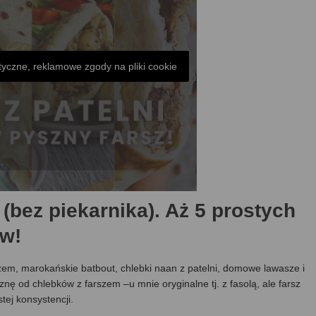
tyczne, reklamowe zgody na pliki cookie
 (bez piekarnika). Aż 5 prostych
w!
arszem, marokańskie batbout, chlebki naan z patelni, domowe lawasze i
znę od chlebków z farszem –u mnie oryginalne tj. z fasolą, ale farsz
ej konsystencji.