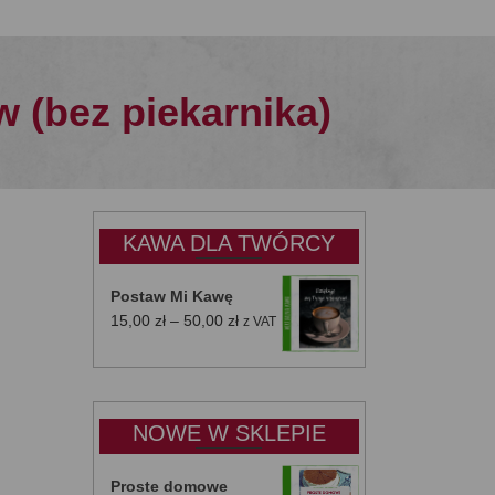
w (bez piekarnika)
KAWA DLA TWÓRCY
Postaw Mi Kawę
Zakres
15,00
zł
–
50,00
zł
z VAT
cen:
od
15,00 zł
do
NOWE W SKLEPIE
50,00 zł
Proste domowe