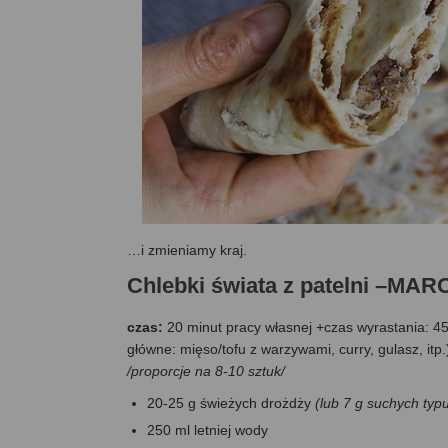
…i zmieniamy kraj.
Chlebki świata z patelni –
czas:
20 minut pracy własnej +czas wyrastania: 4
główne: mięso/tofu z warzywami, curry, gulasz, itp.
/proporcje na 8-10 sztuk/
20-25 g świeżych drożdży
(
lub 7 g suchych typ
250 ml letniej wody