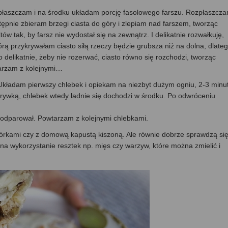
zpłaszczam i na środku układam porcję fasolowego farszu. Rozpłaszcz
stępnie zbieram brzegi ciasta do góry i zlepiam nad farszem, tworząc
w tak, by farsz nie wydostał się na zewnątrz. I delikatnie rozwałkuję,
órą przykrywałam ciasto siłą rzeczy będzie grubsza niż na dolna, dlate
 delikatnie, żeby nie rozerwać, ciasto równo się rozchodzi, tworząc
tarzam z kolejnymi…
Układam pierwszy chlebek i opiekam na niezbyt dużym ogniu, 2-3 minu
okrywką, chlebek wtedy ładnie się dochodzi w środku. Po odwróceniu
 odparował. Powtarzam z kolejnymi chlebkami.
górkami czy z domową kapustą kiszoną. Ale równie dobrze sprawdzą si
 na wykorzystanie resztek np. mięs czy warzyw, które można zmielić i