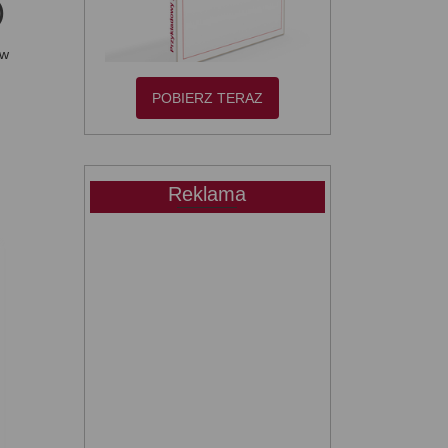
)
(w
POBIERZ TERAZ
Reklama