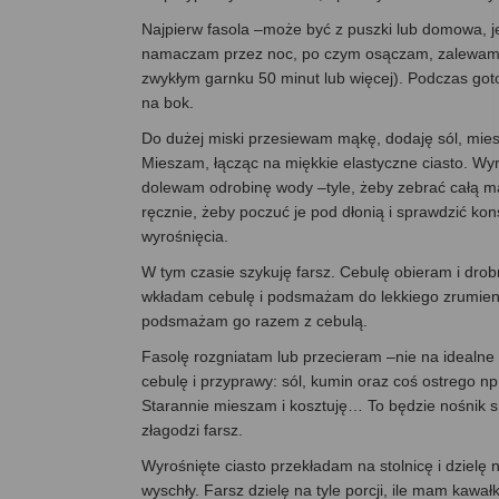
Najpierw fasola –może być z puszki lub domowa, je
namaczam przez noc, po czym osączam, zalewam ś
zwykłym garnku 50 minut lub więcej). Podczas go
na bok.
Do dużej miski przesiewam mąkę, dodaję sól, mie
Mieszam, łącząc na miękkie elastyczne ciasto. Wyra
dolewam odrobinę wody –tyle, żeby zebrać całą mą
ręcznie, żeby poczuć je pod dłonią i sprawdzić ko
wyrośnięcia.
W tym czasie szykuję farsz. Cebulę obieram i dro
wkładam cebulę i podsmażam do lekkiego zrumieni
podsmażam go razem z cebulą.
Fasolę rozgniatam lub przecieram –nie na idealne
cebulę i przyprawy: sól, kumin oraz coś ostrego np. 
Starannie mieszam i kosztuję… To będzie nośnik 
złagodzi farsz.
Wyrośnięte ciasto przekładam na stolnicę i dzielę 
wyschły. Farsz dzielę na tyle porcji, ile mam kawał