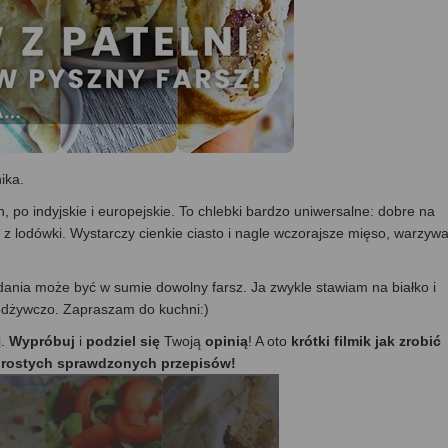
ika.
h, po indyjskie i europejskie. To chlebki bardzo uniwersalne: dobre na
 z lodówki. Wystarczy cienkie ciasto i nagle wczorajsze mięso, warzyw
m dania może być w sumie dowolny farsz. Ja zwykle stawiam na białko i
i odżywczo. Zapraszam do kuchni:)
j.
Wypróbuj
i
podziel się
Twoją
opinią
! A oto
krótki filmik jak zrobić
5 prostych sprawdzonych przepisów!