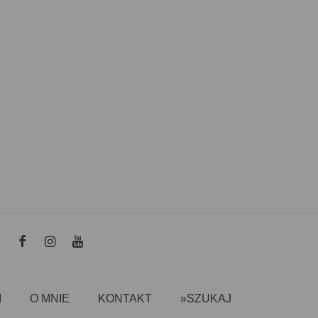
I
O MNIE
KONTAKT
»SZUKAJ