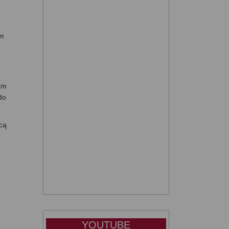
am
am
do
cą
YOUTUBE