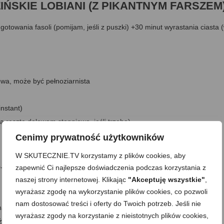
RUZIŃSKIE LOBIANI (Z PIKANTNYM FARSZEM
otowania fasoli (pomijam, jeśli z puszki) +30 minut wyrastania ciasta 
owa, może być pełnoziarnista
instant)
 resztę dolewam stopniowo, jeśli trzeba)
Cenimy prywatność użytkowników
W SKUTECZNIE.TV korzystamy z plików cookies, aby
50-300 g suchej, przed namoczeniem)
zapewnić Ci najlepsze doświadczenia podczas korzystania z
naszej strony internetowej. Klikając
"Akceptuję wszystkie"
,
wyrażasz zgodę na wykorzystanie plików cookies, co pozwoli
nam dostosować treści i oferty do Twoich potrzeb. Jeśli nie
ażenia cebuli
wyrażasz zgody na korzystanie z nieistotnych plików cookies,
eczka kuminu •3/4 łyżeczki arabiatty, chilli lub 1 łyżka pasty adżika