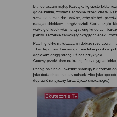
Blat oprószam mąką. Każdą kulkę ciasta lekko ro
go delikatnie, zostawiając wolne brzegi ciasta. Na
szczelną paczuszkę –ważne, żeby nie było prześwitó
nadając chlebkowi okrągły kształt. Górna część, kt
wałkuję chlebek właśnie tą stronę ku górze –bardzo
piękny, szczelnie zamknięty okrągły chlebek. Pow
Patelnię lekko natłuszczam i dobrze rozgrzewam. 
z każdej strony. Pierwszą stronę lubię przykryć p
dopiekam drugą stronę już bez przykrycia.
Gotowy przekładam na kratkę, żeby stygnąc lekko
Podaję na ciepło –świetnie smakują z kiszonym o
jako dodatek do zup czy sałatek. Albo jako sposób
doprawić na pyszny farsz. Życzę smacznego:)