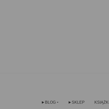
►BLOG
►SKLEP
KSIĄŻK