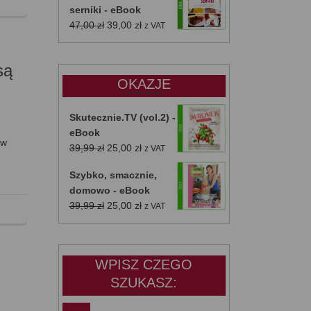
serniki - eBook
Pierwotna
Aktualna
47,00
zł
39,00
zł
z VAT
cena
cena
wynosiła:
wynosi:
są
47,00 zł.
39,00 zł.
OKAZJE
Skutecznie.TV (vol.2) -
eBook
ów
Pierwotna
Aktualna
39,99
zł
25,00
zł
z VAT
cena
cena
Szybko, smacznie,
wynosiła:
wynosi:
domowo - eBook
39,99 zł.
25,00 zł.
Pierwotna
Aktualna
39,99
zł
25,00
zł
z VAT
cena
cena
wynosiła:
wynosi:
39,99 zł.
25,00 zł.
WPISZ CZEGO
SZUKASZ: