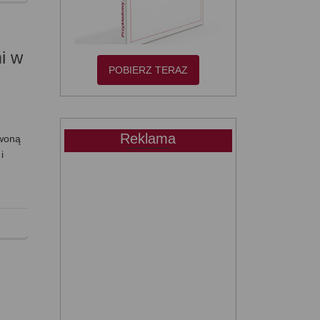
i w
POBIERZ TERAZ
Reklama
rwoną
i