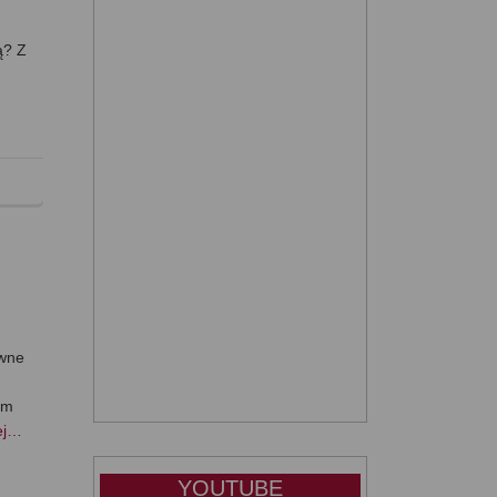
ą? Z
ywne
ym
ej…
YOUTUBE