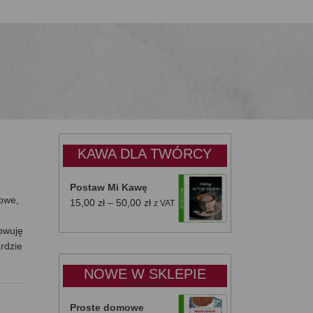
KAWA DLA TWÓRCY
Postaw Mi Kawę
iowe,
Zakres
15,00
zł
–
50,00
zł
z VAT
cen:
towuję
od
rdzie
15,00 zł
do
NOWE W SKLEPIE
50,00 zł
Proste domowe