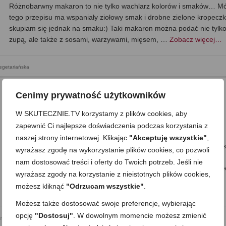
Różnobarwny makaron to nie tylko wachlarz kolorów i smaków… Mó
tego przepisu ma wspaniały ziołowy smak i drobne zielone kropeczk
skupiam się jednak na smaku:) Taki makaron można podać nie tylko
zupą, ale także z sosami, warzywami, mięsem, …
Zobacz więcej…
getariańska
Cenimy prywatność użytkowników
Domowy makaron (bazowy)
W SKUTECZNIE.TV korzystamy z plików cookies, aby
zapewnić Ci najlepsze doświadczenia podczas korzystania z
on
19 WRZEŚNIA 2010
z
4 KOMENTARZE
naszej strony internetowej. Klikając
"Akceptuję wszystkie"
,
Czy istnieje coś lepszego w chłodne jesienne lub zimowe dni niż mi
wyrażasz zgodę na wykorzystanie plików cookies, co pozwoli
gorącego rosołu z pysznym domowym makaronem? Wspaniale
nam dostosować treści i oferty do Twoich potrzeb. Jeśli nie
rozgrzewa i syci, a przy tym przywołuje domową atmosferę:) Co wię
wyrażasz zgody na korzystanie z nieistotnych plików cookies,
taki makaron można podać nie tylko z zupą, ale także …
Zobacz
możesz kliknąć
"Odrzucam wszystkie"
.
więcej…
Możesz także dostosować swoje preferencje, wybierając
opcję
"Dostosuj"
. W dowolnym momencie możesz zmienić
getariańska