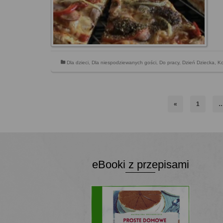
Dla dzieci
,
Dla niespodziewanych gości
,
Do pracy
,
Dzień Dziecka
,
Ko
«
1
eBooki z przepisami