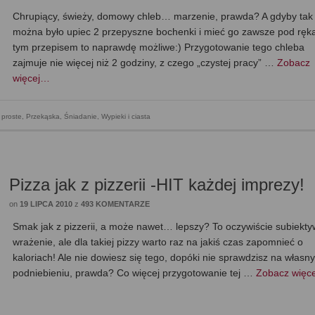
Chrupiący, świeży, domowy chleb… marzenie, prawda? A gdyby tak
można było upiec 2 przepyszne bochenki i mieć go zawsze pod ręk
tym przepisem to naprawdę możliwe:) Przygotowanie tego chleba
zajmuje nie więcej niż 2 godziny, z czego „czystej pracy” …
Zobacz
więcej…
proste
,
Przekąska
,
Śniadanie
,
Wypieki i ciasta
Pizza jak z pizzerii -HIT każdej imprezy!
on
19 LIPCA 2010
z
493 KOMENTARZE
Smak jak z pizzerii, a może nawet… lepszy? To oczywiście subiekt
wrażenie, ale dla takiej pizzy warto raz na jakiś czas zapomnieć o
kaloriach! Ale nie dowiesz się tego, dopóki nie sprawdzisz na własn
podniebieniu, prawda? Co więcej przygotowanie tej …
Zobacz więc