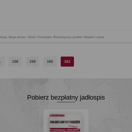
lacja
,
Mega proste
,
Obiad
,
Przekąska
,
Romantyczny posiłek
,
Wypieki i ciasta
…
158
159
160
161
Pobierz bezpłatny jadłospis