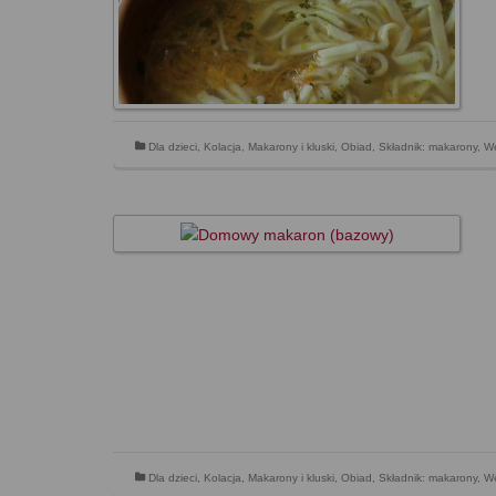
Dla dzieci
,
Kolacja
,
Makarony i kluski
,
Obiad
,
Składnik: makarony
,
We
Dla dzieci
,
Kolacja
,
Makarony i kluski
,
Obiad
,
Składnik: makarony
,
We