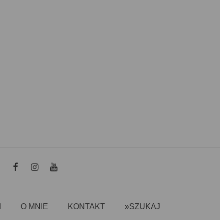
I
O MNIE
KONTAKT
»SZUKAJ