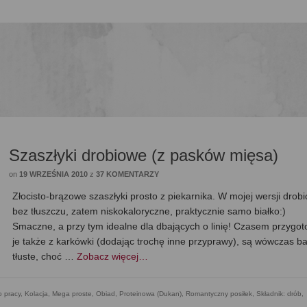
Szaszłyki drobiowe (z pasków mięsa)
on
19 WRZEŚNIA 2010
z
37 KOMENTARZY
Złocisto-brązowe szaszłyki prosto z piekarnika. W mojej wersji drob
bez tłuszczu, zatem niskokaloryczne, praktycznie samo białko:)
Smaczne, a przy tym idealne dla dbających o linię! Czasem przygo
je także z karkówki (dodając trochę inne przyprawy), są wówczas ba
tłuste, choć …
Zobacz więcej…
 pracy
,
Kolacja
,
Mega proste
,
Obiad
,
Proteinowa (Dukan)
,
Romantyczny posiłek
,
Składnik: drób
,