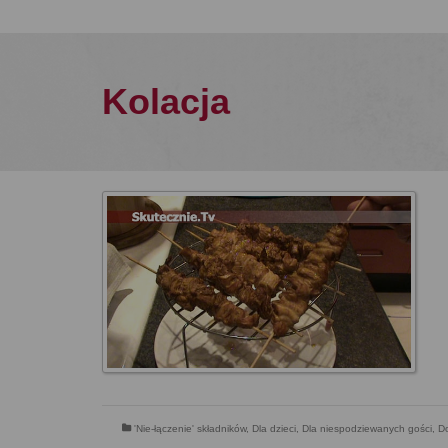
Kolacja
'Nie-łączenie' składników
,
Dla dzieci
,
Dla niespodziewanych gości
,
Do