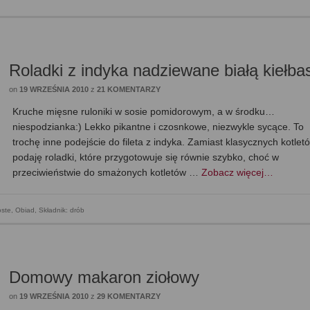
Roladki z indyka nadziewane białą kiełba
on
19 WRZEŚNIA 2010
z
21 KOMENTARZY
Kruche mięsne ruloniki w sosie pomidorowym, a w środku…
niespodzianka:) Lekko pikantne i czosnkowe, niezwykle sycące. To
trochę inne podejście do fileta z indyka. Zamiast klasycznych kotlet
podaję roladki, które przygotowuje się równie szybko, choć w
przeciwieństwie do smażonych kotletów …
Zobacz więcej…
oste
,
Obiad
,
Składnik: drób
Domowy makaron ziołowy
on
19 WRZEŚNIA 2010
z
29 KOMENTARZY