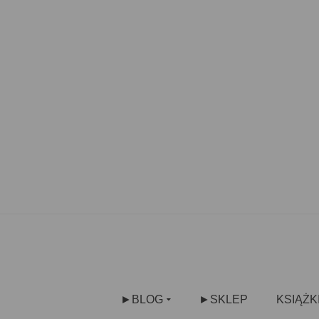
►BLOG
►SKLEP
KSIĄŻK