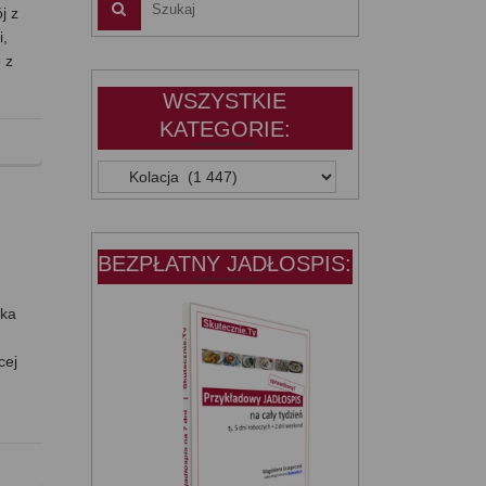
j z
i,
 z
WSZYSTKIE
KATEGORIE:
WSZYSTKIE
KATEGORIE:
BEZPŁATNY JADŁOSPIS:
ska
cej