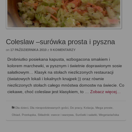
Coleslaw –surówka prosta i pyszna
on
17 PAŹDZIERNIKA 2010
z
9 KOMENTARZY
Drobniutko posiekana kapusta, wzbogacona smakiem i
kolorem marchewki, w pysznym i świetnie doprawionym sosie
sałatkowym… Klasyk na stołach niezliczonych restauracji
(światowych lokali i lokalnych knajpek:)) oraz równie
niezliczonych stołach całego mnóstwa domostw na świecie. Co
ciekawe, choć coleslaw jest klasykiem, to …
Zobacz więcej…
Dla dzieci
,
Dla niespodziewanych gości
,
Do pracy
,
Kolacja
,
Mega proste
,
Obiad
,
Przekąska
,
Składnik: owoce i warzywa
,
Surówki i sałatki
,
Wegetariańska