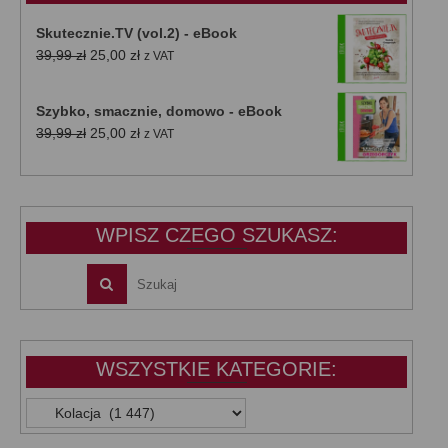
Skutecznie.TV (vol.2) - eBook
Pierwotna
Aktualna
39,99
zł
25,00
zł
z VAT
cena
cena
wynosiła:
wynosi:
Szybko, smacznie, domowo - eBook
39,99 zł.
25,00 zł.
Pierwotna
Aktualna
39,99
zł
25,00
zł
z VAT
cena
cena
wynosiła:
wynosi:
39,99 zł.
25,00 zł.
WPISZ CZEGO SZUKASZ:
WSZYSTKIE KATEGORIE:
WSZYSTKIE
KATEGORIE: