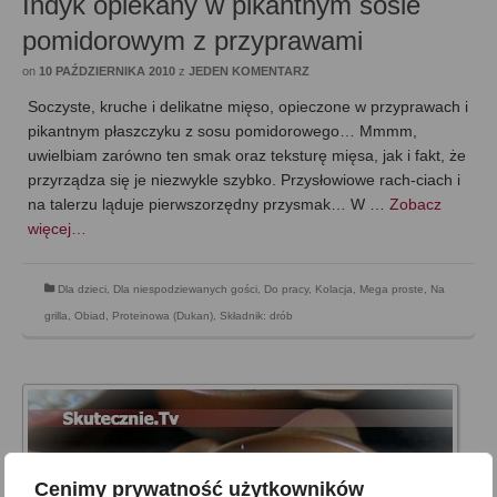
Indyk opiekany w pikantnym sosie
pomidorowym z przyprawami
on
10 PAŹDZIERNIKA 2010
z
JEDEN KOMENTARZ
Soczyste, kruche i delikatne mięso, opieczone w przyprawach i
pikantnym płaszczyku z sosu pomidorowego… Mmmm,
uwielbiam zarówno ten smak oraz teksturę mięsa, jak i fakt, że
przyrządza się je niezwykle szybko. Przysłowiowe rach-ciach i
na talerzu ląduje pierwszorzędny przysmak… W …
Zobacz
więcej…
Dla dzieci
,
Dla niespodziewanych gości
,
Do pracy
,
Kolacja
,
Mega proste
,
Na
grilla
,
Obiad
,
Proteinowa (Dukan)
,
Składnik: drób
Cenimy prywatność użytkowników