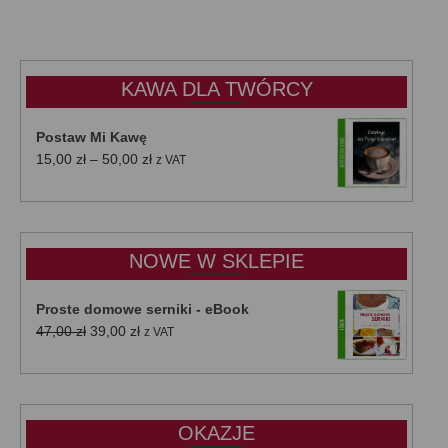
KAWA DLA TWÓRCY
Postaw Mi Kawę
Zakres
15,00
zł
–
50,00
zł
z VAT
cen:
od
15,00 zł
do
NOWE W SKLEPIE
50,00 zł
Proste domowe serniki - eBook
Pierwotna
Aktualna
47,00
zł
39,00
zł
z VAT
cena
cena
wynosiła:
wynosi:
47,00 zł.
39,00 zł.
OKAZJE