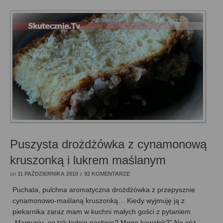
Puszysta drożdżówka z cynamonową
kruszonką i lukrem maślanym
on
11 PAŹDZIERNIKA 2010
z
92 KOMENTARZE
Puchata, pulchna aromatyczna drożdżówka z przepysznie
cynamonowo-maślaną kruszonką… Kiedy wyjmuję ją z
piekarnika zaraz mam w kuchni małych gości z pytaniem
„Mamusiu, co tak ładnie pachnie? Mogę kawałek?” No cóż,