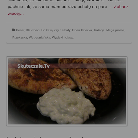
pachnie tak, że sama mam od razu ochotę na parę …
Zobacz
więcej…
Deser
,
Dla dzieci
,
Do kawy czy herbaty
,
Dzień Dziecka
,
Kolacja
,
Mega proste
,
Przekąska
,
Wegetariańska
,
Wypieki i ciasta