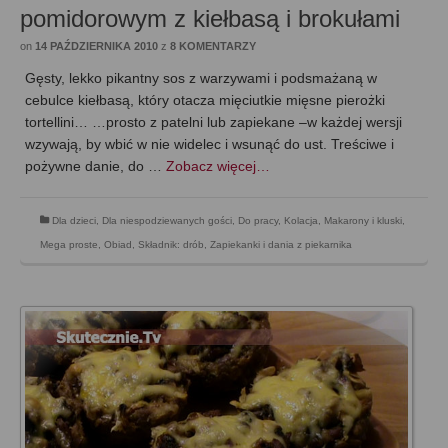
pomidorowym z kiełbasą i brokułami
on
14 PAŹDZIERNIKA 2010
z
8 KOMENTARZY
Gęsty, lekko pikantny sos z warzywami i podsmażaną w
cebulce kiełbasą, który otacza mięciutkie mięsne pierożki
tortellini… …prosto z patelni lub zapiekane –w każdej wersji
wzywają, by wbić w nie widelec i wsunąć do ust. Treściwe i
pożywne danie, do …
Zobacz więcej…
Dla dzieci
,
Dla niespodziewanych gości
,
Do pracy
,
Kolacja
,
Makarony i kluski
,
Mega proste
,
Obiad
,
Składnik: drób
,
Zapiekanki i dania z piekarnika