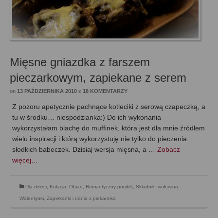
Mięsne gniazdka z farszem
pieczarkowym, zapiekane z serem
on
13 PAŹDZIERNIKA 2010
z
18 KOMENTARZY
Z pozoru apetycznie pachnące kotleciki z serową czapeczką, a
tu w środku… niespodzianka:) Do ich wykonania
wykorzystałam blachę do muffinek, która jest dla mnie źródłem
wielu inspiracji i którą wykorzystuję nie tylko do pieczenia
słodkich babeczek. Dzisiaj wersja mięsna, a …
Zobacz
więcej…
Dla dzieci
,
Kolacja
,
Obiad
,
Romantyczny posiłek
,
Składnik: wołowina
,
Walentynki
,
Zapiekanki i dania z piekarnika