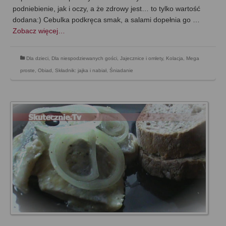
podniebienie, jak i oczy, a że zdrowy jest… to tylko wartość
dodana:) Cebulka podkręca smak, a salami dopełnia go …
Zobacz więcej…
Dla dzieci
,
Dla niespodziewanych gości
,
Jajecznice i omlety
,
Kolacja
,
Mega
proste
,
Obiad
,
Składnik: jajka i nabiał
,
Śniadanie