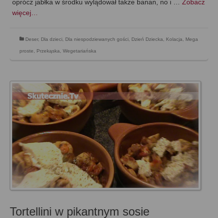
oprócz jabłka w środku wylądował także banan, no i …
Zobacz
więcej…
Deser
,
Dla dzieci
,
Dla niespodziewanych gości
,
Dzień Dziecka
,
Kolacja
,
Mega
proste
,
Przekąska
,
Wegetariańska
Tortellini w pikantnym sosie