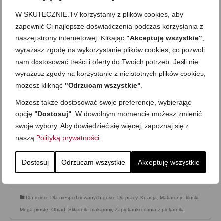
W SKUTECZNIE.TV korzystamy z plików cookies, aby
zapewnić Ci najlepsze doświadczenia podczas korzystania z
naszej strony internetowej. Klikając
"Akceptuję wszystkie"
,
wyrażasz zgodę na wykorzystanie plików cookies, co pozwoli
nam dostosować treści i oferty do Twoich potrzeb. Jeśli nie
wyrażasz zgody na korzystanie z nieistotnych plików cookies,
Ravioli w sosie serowo-ziołowym z
możesz kliknąć
"Odrzucam wszystkie"
.
kiełbaską i cebulką
Możesz także dostosować swoje preferencje, wybierając
on
10 PAŹDZIERNIKA 2010
z
JEDEN KOMENTARZ
opcję
"Dostosuj"
. W dowolnym momencie możesz zmienić
swoje wybory. Aby dowiedzieć się więcej, zapoznaj się z
Małe zgrabne pierożki w gęstym sosie serowym o smaku
naszą
Polityką prywatności
.
cebulki, ziół i smażonej wędliny… Zapiekane z ziołami bądź
podane prosto z patelni przyprószone natką pietruszki –w obu
wersjach smakują wyśmienicie i są niezwykle sycące. Warto
Dostosuj
Odrzucam wszystkie
Akceptuję wszystkie
mieć paczkę ravioli w szafce, …
Zobacz więcej…
Dla dzieci
,
Dla niespodziewanych gości
,
Do pracy
,
Kolacja
,
Makarony i kluski
,
Mega proste
,
Obiad
,
Składnik: makarony
,
Zapiekanki i dania z piekarnika