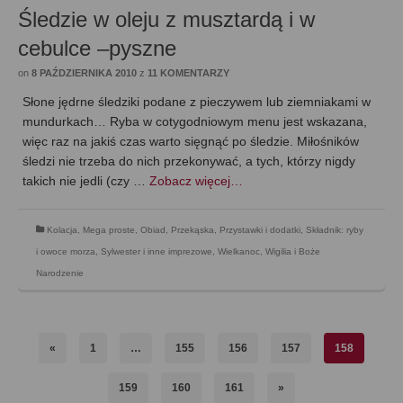
Śledzie w oleju z musztardą i w
cebulce –pyszne
on
8 PAŹDZIERNIKA 2010
z
11 KOMENTARZY
Słone jędrne śledziki podane z pieczywem lub ziemniakami w
mundurkach… Ryba w cotygodniowym menu jest wskazana,
więc raz na jakiś czas warto sięgnąć po śledzie. Miłośników
śledzi nie trzeba do nich przekonywać, a tych, którzy nigdy
takich nie jedli (czy …
Zobacz więcej…
Kolacja
,
Mega proste
,
Obiad
,
Przekąska
,
Przystawki i dodatki
,
Składnik: ryby
i owoce morza
,
Sylwester i inne imprezowe
,
Wielkanoc
,
Wigilia i Boże
Narodzenie
«
1
…
155
156
157
158
159
160
161
»