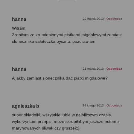
hanna
22 marca 2013
|
Odpowiedz
Witram!
Zrobiłam ze zrumienionymi płatkami migdałowymi zamiast
słonecznika sałateczka pyszna. pozdrawiam
hanna
21 marca 2013
|
Odpowiedz
A jakby zamiast słonecznika dać płatki migdałowe?
agnieszka b
24 lutego 2013
|
Odpowiedz
super składniki, wszystkie lubie w najbliższym czasie
wykorzystam przepis. może skropiłabym jeszcze octem z
marynowanych śliwek czy gruszek;)