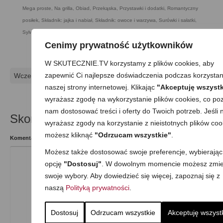
Mega proste
,
Na grilla
,
Obiad
,
Przekąska
,
Przystawki i dodatki
,
Romantyczny
posiłek
,
Składnik: jajka i nabiał
,
Składnik: owoce i warzywa
,
Surówki i sałatki
,
Sylwester i inne imprezowe
,
Wegetariańska
Cenimy prywatność użytkowników
W SKUTECZNIE.TV korzystamy z plików cookies, aby
zapewnić Ci najlepsze doświadczenia podczas korzystan
Wcześniejszy
Następny
naszej strony internetowej. Klikając
"Akceptuję wszystk
wyrażasz zgodę na wykorzystanie plików cookies, co poz
nam dostosować treści i oferty do Twoich potrzeb. Jeśli n
Skomentuj
wyrażasz zgody na korzystanie z nieistotnych plików coo
możesz kliknąć
"Odrzucam wszystkie"
.
Komentarz
Możesz także dostosować swoje preferencje, wybierając
opcję
"Dostosuj"
. W dowolnym momencie możesz zmie
swoje wybory. Aby dowiedzieć się więcej, zapoznaj się z
naszą
Polityką prywatności
.
Dostosuj
Odrzucam wszystkie
Akceptuję wszyst