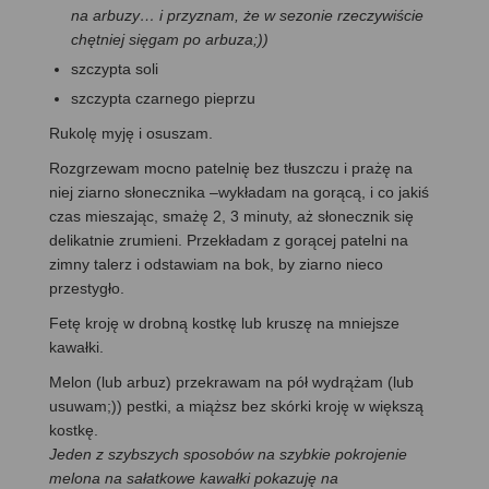
na arbuzy… i przyznam, że w sezonie rzeczywiście
chętniej sięgam po arbuza;))
szczypta soli
szczypta czarnego pieprzu
Rukolę myję i osuszam.
Rozgrzewam mocno patelnię bez tłuszczu i prażę na
niej ziarno słonecznika –wykładam na gorącą, i co jakiś
czas mieszając, smażę 2, 3 minuty, aż słonecznik się
delikatnie zrumieni. Przekładam z gorącej patelni na
zimny talerz i odstawiam na bok, by ziarno nieco
przestygło.
Fetę kroję w drobną kostkę lub kruszę na mniejsze
kawałki.
Melon (lub arbuz) przekrawam na pół wydrążam (lub
usuwam;)) pestki, a miąższ bez skórki kroję w większą
kostkę.
Jeden z szybszych sposobów na szybkie pokrojenie
melona na sałatkowe kawałki pokazuję na