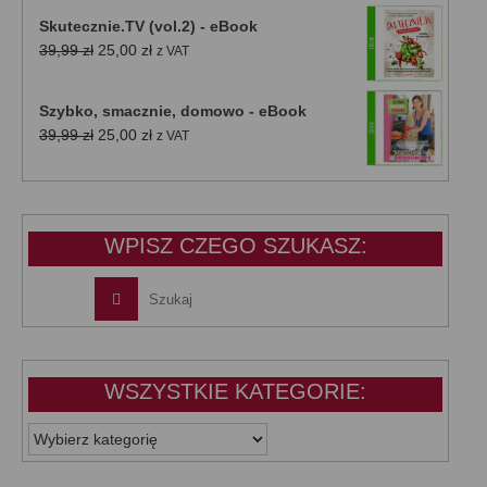
Skutecznie.TV (vol.2) - eBook
Pierwotna
Aktualna
39,99
zł
25,00
zł
z VAT
cena
cena
wynosiła:
wynosi:
Szybko, smacznie, domowo - eBook
39,99 zł.
25,00 zł.
Pierwotna
Aktualna
39,99
zł
25,00
zł
z VAT
cena
cena
wynosiła:
wynosi:
39,99 zł.
25,00 zł.
WPISZ CZEGO SZUKASZ:
WSZYSTKIE KATEGORIE:
WSZYSTKIE
KATEGORIE: