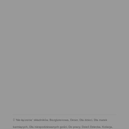
'Nie-łączenie' składników
,
Bezglutenowa
,
Deser
,
Dla dzieci
,
Dla matek
karmiących
,
Dla niespodziewanych gości
,
Do pracy
,
Dzień Dziecka
,
Kolacja
,