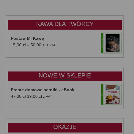
KAWA DLA TWÓRCY
Postaw Mi Kawę
Zakres
15,00
zł
–
50,00
zł
z VAT
cen:
od
15,00 zł
do
NOWE W SKLEPIE
50,00 zł
Proste domowe serniki - eBook
Pierwotna
Aktualna
47,00
zł
39,00
zł
z VAT
cena
cena
wynosiła:
wynosi:
47,00 zł.
39,00 zł.
OKAZJE