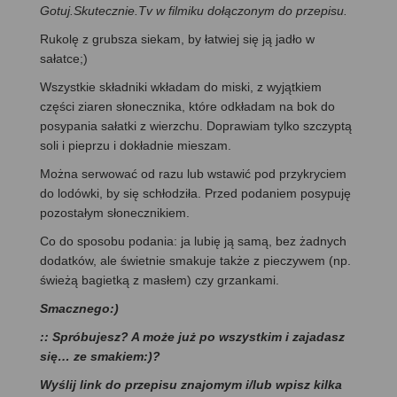
Gotuj.Skutecznie.Tv w filmiku dołączonym do przepisu.
Rukolę z grubsza siekam, by łatwiej się ją jadło w
sałatce;)
Wszystkie składniki wkładam do miski, z wyjątkiem
części ziaren słonecznika, które odkładam na bok do
posypania sałatki z wierzchu. Doprawiam tylko szczyptą
soli i pieprzu i dokładnie mieszam.
Można serwować od razu lub wstawić pod przykryciem
do lodówki, by się schłodziła. Przed podaniem posypuję
pozostałym słonecznikiem.
Co do sposobu podania: ja lubię ją samą, bez żadnych
dodatków, ale świetnie smakuje także z pieczywem (np.
świeżą bagietką z masłem) czy grzankami.
Smacznego:)
:: Spróbujesz? A może już po wszystkim i zajadasz
się… ze smakiem:)?
Wyślij link do przepisu znajomym i/lub wpisz kilka