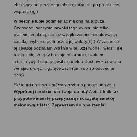
chrupiący od prażonego słonecznika, no po prostu coś
wspaniałego.
W sezonie lubię podmieniać melona na arbuza.
Czerwone, soczyste kawałki tego owocu nie tylko
pysznie smakują, ale też wyjątkowo pięknie ubarwiają
sałatkę, wybitnie podnosząc jej walory:):):) W zasadzie
tę sałatkę poznałam właśnie w tej „czerwonej” wersji, ale
tak ją lubię, że gdy brakuje mi arbuza, szukam
alternatywy. I stąd pojawił się melon. Jest pyszna w obu
wersjach, więc… gorąco zachęcam do spróbowania
obu;)
Składniki oraz szczegółowy
przepis
podaję poniżej:)
Wypróbuj
i
podziel się
Twoją
opinią
! A oto
filmik jak
przygotowałam tę przepyszną i soczystą sałatkę
melonową z fetą:) Zapraszam do obejrzenia!