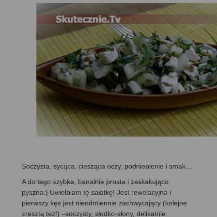
Soczysta, sycąca, ciesząca oczy, podniebienie i smak…
A do tego szybka, banalnie prosta i zaskakująco
pyszna:) Uwielbiam tę sałatkę! Jest rewelacyjna i
pierwszy kęs jest nieodmiennie zachwycający (kolejne
zresztą też!) –soczysty, słodko-słony, delikatnie