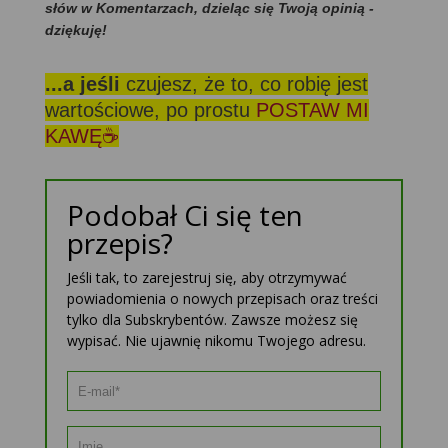
słów w Komentarzach, dzieląc się Twoją opinią -
dziękuję!
...a jeśli
czujesz, że to, co robię jest
wartościowe, po prostu
POSTAW MI
KAWĘ☕
Podobał Ci się ten
przepis?
Jeśli tak, to zarejestruj się, aby otrzymywać
powiadomienia o nowych przepisach oraz treści
tylko dla Subskrybentów. Zawsze możesz się
wypisać. Nie ujawnię nikomu Twojego adresu.