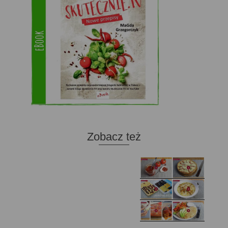
Zobacz też
Domowy ketchup (bez
Tarta francuska z
cukru)
cebulą i pomidorem
Zupa kurkowa z
Domowe żelki
selerem i pietruszką
Zapiekany naleśnik z
mięsem i pieczarkami. I
Gołąbki z cukinii