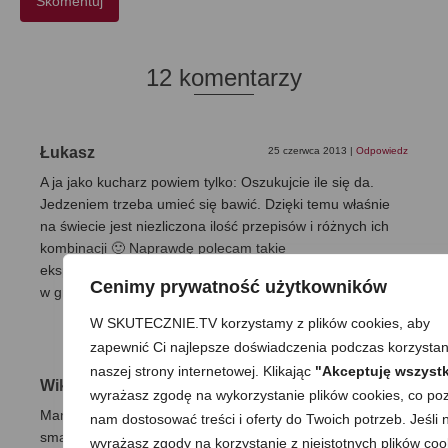
12 komentarzy
Łukasz
25 czerwca 2013
|
Odpowiedz
A ja jako kucharz powiem tylko: Oszukujcie ile się da.
Jedzeniem trzeba umieć się bawić. Dzięki temu właśnie
na świecie jest niezliczona ilość przepisów i różnych ich
kombinacji 🙂 Naprawdę polecam takie
eksperymentowanie i „oszukiwanie” w kuchni. Oczywiście
Cenimy prywatność użytkowników
w granicach rozsądku 🙂 Pozdrawiam gorąco
W SKUTECZNIE.TV korzystamy z plików cookies, aby
zapewnić Ci najlepsze doświadczenia podczas korzystan
naszej strony internetowej. Klikając
"Akceptuję wszystk
Wiktoria
23 marca 2013
|
Odpowiedz
wyrażasz zgodę na wykorzystanie plików cookies, co poz
Mam 13lat i uwielbiam gotować a ten przepis jest prosty i
nam dostosować treści i oferty do Twoich potrzeb. Jeśli n
smaczny oby więcej takich.;)
wyrażasz zgody na korzystanie z nieistotnych plików coo