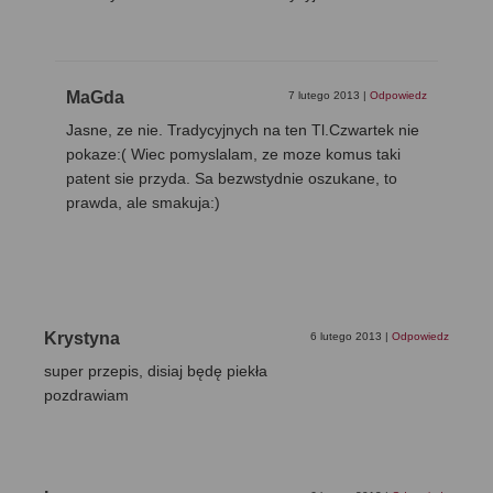
MaGda
7 lutego 2013
|
Odpowiedz
Jasne, ze nie. Tradycyjnych na ten Tl.Czwartek nie
pokaze:( Wiec pomyslalam, ze moze komus taki
patent sie przyda. Sa bezwstydnie oszukane, to
prawda, ale smakuja:)
Krystyna
6 lutego 2013
|
Odpowiedz
super przepis, disiaj będę piekła
pozdrawiam