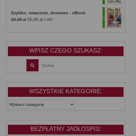
cena
cena
wynosiła:
wynosi:
Szybko, smacznie, domowo - eBook
39,99 zł.
25,00 zł.
Pierwotna
Aktualna
39,99
zł
25,00
zł
z VAT
cena
cena
wynosiła:
wynosi:
39,99 zł.
25,00 zł.
WPISZ CZEGO SZUKASZ:
WSZYSTKIE KATEGORIE:
WSZYSTKIE
KATEGORIE:
BEZPŁATNY JADŁOSPIS: