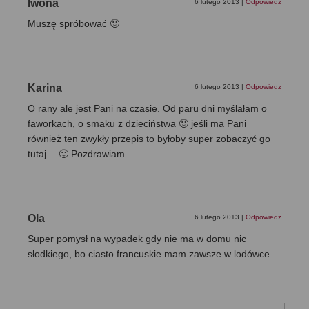
Iwona
6 lutego 2013
|
Odpowiedz
Muszę spróbować 🙂
Karina
6 lutego 2013
|
Odpowiedz
O rany ale jest Pani na czasie. Od paru dni myślałam o
faworkach, o smaku z dzieciństwa 🙂 jeśli ma Pani
również ten zwykły przepis to byłoby super zobaczyć go
tutaj… 🙂 Pozdrawiam.
Ola
6 lutego 2013
|
Odpowiedz
Super pomysł na wypadek gdy nie ma w domu nic
słodkiego, bo ciasto francuskie mam zawsze w lodówce.