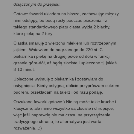
dołączonym do przepisu.
Gotowe faworki układam na blasze, zachowując między
nimi odstępy, bo będą rosły podczas pieczenia –z
takiego standardowego płatu ciasta wyjdą 2 blachy,
które piekę na 2 tury.
Ciastka smaruję z wierzchu mlekiem lub roztrzepanym
jajkiem. Wstawiam do nagrzanego do 220 st. C
piekarnika i piekę na drugiej półce od dołu w funkcji
grzanie góra-dół, aż będą złociste i upieczone tj. jakieś
8-10 minut.
Upieczone wyjmuję z piekarnika i zostawiam do
ostygnięcia. Kiedy ostygną, obficie przyprószam cukrem
pudrem, przekładam na talerz i od razu podaję.
Oszukane faworki gotowe:) Nie są może takie kruche i
klasyczne, ale mimo wszystko są złociste i chrupiące,
więc jeśli naprawdę nie ma czasu na przyrządzenie
tradycyjnego chrustu, to alternatywa jest warta
rozważenia…:)