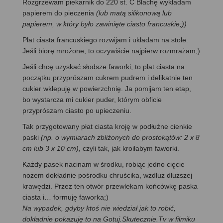
Rozgrzewam piekarnik do 220 st. C Blachę wykładam
papierem do pieczenia
(lub matą silikonową lub
papierem, w który było zawinięte ciasto francuskie;))
Płat ciasta francuskiego rozwijam i układam na stole.
Jeśli biorę mrożone, to oczywiście najpierw rozmrażam;)
Jeśli chcę uzyskać słodsze faworki, to płat ciasta na
początku przyprószam cukrem pudrem i delikatnie ten
cukier wklepuję w powierzchnię. Ja pomijam ten etap,
bo wystarcza mi cukier puder, którym obficie
przyprószam ciasto po upieczeniu.
Tak przygotowany płat ciasta kroję w podłużne cienkie
paski
(np. o wymiarach zbliżonych do prostokątów: 2 x 8
cm lub 3 x 10 cm),
czyli tak, jak kroiłabym faworki.
Każdy pasek nacinam w środku, robiąc jedno cięcie
nożem dokładnie pośrodku chruścika, wzdłuż dłuższej
krawędzi. Przez ten otwór przewlekam końcówkę paska
ciasta i… formuję faworka;)
Na wypadek, gdyby ktoś nie wiedział jak to robić,
dokładnie pokazuję to na Gotuj.Skutecznie.Tv w filmiku