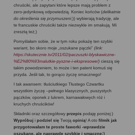
chruściki, ale zapytani które lepsze mają problem z
zero-jedynkową odpowiedzią. Koniec końców (
delikatnie
do określenia się przymuszeni
;)) wybierają tradycję, ale
te francuskie chruściki także niezwykle im smakują. Mi
zresztą też;)
Pomyślałam sobie, że w tym roku pokażę ten szybki
wariant, bo skoro moje „oszukane pączki”
(link:
https://skutecznie.tv/2011/02/paczuszki-blyskawiczne-
%E2%80%93malutkie-pyszne-i-ekspresowe/
)
cieszą się
takim powodzeniem, to może i ten patent komuś się
przyda. Jeśli tak, to gorąco życzę smacznego!
I tak awansem: tłuściutkiego Tłustego Czwartku
wszystkim życzę –pełnego klasycznych, puszystych
pączków, oponek z lukrem, karnawałowych róż i
kruchych chruścików!
Składniki oraz szczegółowy
przepis
podaję poniżej:)
Wypróbuj
i
podziel się
Twoją
opinią
! A oto
filmik jak
przygotowałam te proste faworki -wprawdzie
oszukane, ale naprawdę szybkie i smaczne:)