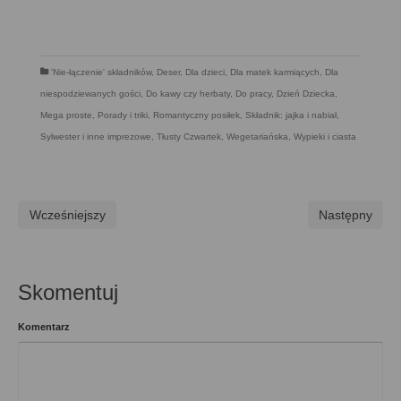
'Nie-łączenie' składników
,
Deser
,
Dla dzieci
,
Dla matek karmiących
,
Dla
niespodziewanych gości
,
Do kawy czy herbaty
,
Do pracy
,
Dzień Dziecka
,
Mega proste
,
Porady i triki
,
Romantyczny posiłek
,
Składnik: jajka i nabiał
,
Sylwester i inne imprezowe
,
Tłusty Czwartek
,
Wegetariańska
,
Wypieki i ciasta
Wcześniejszy
Następny
Skomentuj
Komentarz