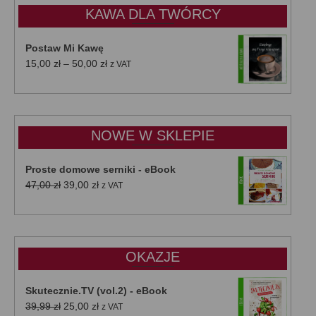
KAWA DLA TWÓRCY
Postaw Mi Kawę
Zakres
15,00
zł
–
50,00
zł
z VAT
cen:
od
15,00 zł
do
NOWE W SKLEPIE
50,00 zł
Proste domowe serniki - eBook
Pierwotna
Aktualna
47,00
zł
39,00
zł
z VAT
cena
cena
wynosiła:
wynosi:
47,00 zł.
39,00 zł.
OKAZJE
Skutecznie.TV (vol.2) - eBook
Pierwotna
Aktualna
39,99
zł
25,00
zł
z VAT