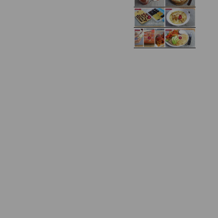
Domowy ketchup (bez
Tarta francuska z
cukru)
cebulą i pomidorem
Zupa kurkowa z
Domowe żelki
selerem i pietruszką
Zapiekany naleśnik z
mięsem i pieczarkami. I
Gołąbki z cukinii
prosta sałatka
Najprostszy klasyczny
chlebek bananowy
Kotlety ruskie
(zawsze się uda!)