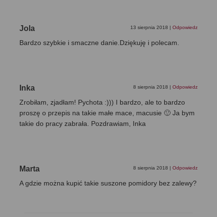
Jola
13 sierpnia 2018
|
Odpowiedz
Bardzo szybkie i smaczne danie.Dziękuję i polecam.
Inka
8 sierpnia 2018
|
Odpowiedz
Zrobiłam, zjadłam! Pychota :))) I bardzo, ale to bardzo
proszę o przepis na takie małe mace, macusie 🙂 Ja bym
takie do pracy zabrała. Pozdrawiam, Inka
Marta
8 sierpnia 2018
|
Odpowiedz
A gdzie można kupić takie suszone pomidory bez zalewy?