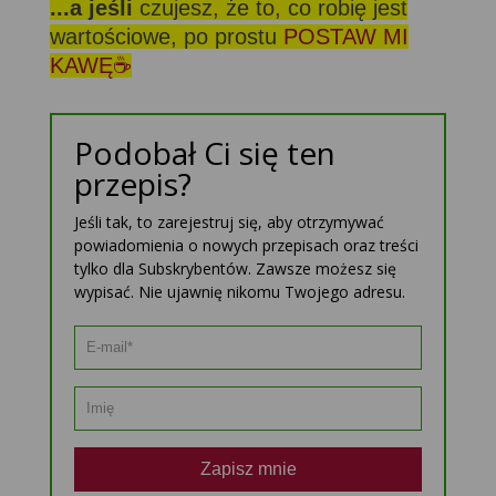
...a jeśli
czujesz, że to, co robię jest
wartościowe, po prostu
POSTAW MI
KAWĘ☕
Podobał Ci się ten
przepis?
Jeśli tak, to zarejestruj się, aby otrzymywać
powiadomienia o nowych przepisach oraz treści
tylko dla Subskrybentów. Zawsze możesz się
wypisać. Nie ujawnię nikomu Twojego adresu.
Zapisz mnie