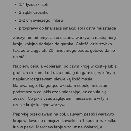
1/4 łyżeczki soli
2 ząbki czosnku
1-2 cm świeżego imbiru
przyprawy do finalizacji smaku: sól i ostra musztarda
Zaczynam od umycia i osuszenia warzyw, a następnie je
kroję, kolejno dodając do garnka. Całość idzie szybko
tak, że w ciągu ok. 20 minut mogę podać gotowe danie
na stół.
Najpierw cebula –obieram, po czym kroję w kostkę lub z
grubsza siekam. I od razu dodaję do garnka, w którym
najpierw rozgrzewam niewielką ilość masła
klarowanego. Na gorące wkładam cebulę, mieszam i
podsmażam co jakiś czas mieszając, aż cebula się
zeszkli. Co jakiś czas zaglądam i mieszam, a w tym
czasie kroję kolejne warzywa.
Paprykę przekrawam na pół, usuwam pestki i warzywo
kroję w dowolne mniejsze kawałki na 1 kęs np. w kostkę
lub w paski. Marchew kroję wzdłuż na ćwiartki, a