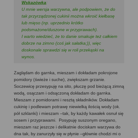
Wskazówka
:
U mnie wersja warzywna, ale podpowiem, że do
tak przyrządzonej cukinii można wkroić kiełbasę
lub mięso (np. uprzednio krótko
podsmażone/duszone w przyprawach).
I warto wiedzieć, że to danie smakuje też całkiem
dobrze na zimno (coś jak sałatka;)), więc
doskonale sprawdzi się w roli przekąski na
wynos.
Zaglądam do garnka, mieszam i dokładam pokrojone
pomidory (świeże i suche), zwiększam grzanie.
Soczewicę przesypuję na sito, płuczę pod bieżącą zimną
wodą, osączam i odsączoną dokładam do garnka.
Mieszam z pomidorami i resztą składników. Dokładam
cukinię i podlewam potrawę niewielką ilością wody (ok.
pół szklanki) i mieszam –tak, by każdy kawałek osnuł się
sosem i przyprawami. Posypuję suszonym oregano,
mieszam raz jeszcze i delikatnie dociskam warzywa do
dna tak, by zanurzyły się w płynie –głównie chodzi mi o