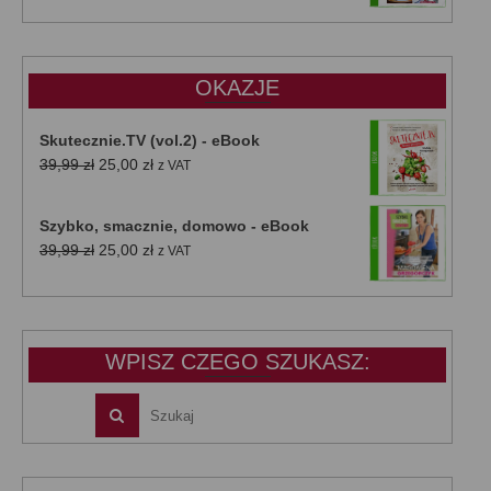
wynosiła:
wynosi:
47,00 zł.
39,00 zł.
OKAZJE
Skutecznie.TV (vol.2) - eBook
Pierwotna
Aktualna
39,99
zł
25,00
zł
z VAT
cena
cena
wynosiła:
wynosi:
Szybko, smacznie, domowo - eBook
39,99 zł.
25,00 zł.
Pierwotna
Aktualna
39,99
zł
25,00
zł
z VAT
cena
cena
wynosiła:
wynosi:
39,99 zł.
25,00 zł.
WPISZ CZEGO SZUKASZ: