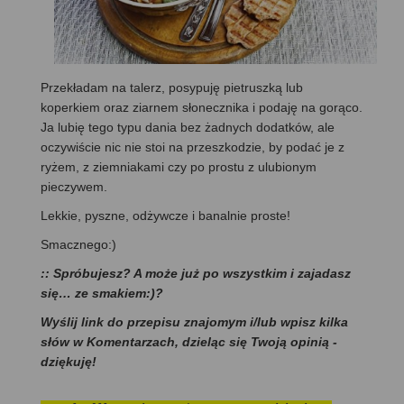
Przekładam na talerz, posypuję pietruszką lub
koperkiem oraz ziarnem słonecznika i podaję na gorąco.
Ja lubię tego typu dania bez żadnych dodatków, ale
oczywiście nic nie stoi na przeszkodzie, by podać je z
ryżem, z ziemniakami czy po prostu z ulubionym
pieczywem.
Lekkie, pyszne, odżywcze i banalnie proste!
Smacznego:)
:: Spróbujesz? A może już po wszystkim i zajadasz
się… ze smakiem:)?
Wyślij link do przepisu znajomym i/lub wpisz kilka
słów w Komentarzach, dzieląc się Twoją opinią -
dziękuję!