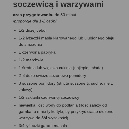
soczewicą i warzywami
czas przygotowania:
do 30 minut
/proporcje dla 1-2 osób/
1/2 dużej cebuli
1-2 łyżeczki masła klarowanego lub ulubionego oleju
do smażenia
1 czerwona papryka
1-2 marchwie
1 średnia lub większa cukinia (najlepiej młoda)
2-3 duże świeże sezonowe pomidory
3 suszone pomidory (stricte suszone tj. suche, nie z
zalewy)
1/2 szklanki czerwonej soczewicy
niewielka ilość wody do podlania (ilość zależy od
garnka, u mnie tylko tyle, by przykryć ciasto ułożone
warzywa do 3/4 wysokości)
3/4 łyżeczki garam masala