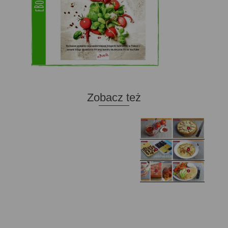
Zobacz też
Domowy ketchup (bez
Tarta francuska z
cukru)
cebulą i pomidorem
Zupa kurkowa z
Domowe żelki
selerem i pietruszką
Zapiekany naleśnik z
mięsem i pieczarkami. I
Gołąbki z cukinii
prosta sałatka
Najprostszy klasyczny
chlebek bananowy
Kotlety ruskie
(zawsze się uda!)