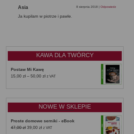
Asia
8 sierpnia 2018
|
Odpowiedz
Ja kupilam w piotrze i pawle.
KAWA DLA TWÓRCY
Postaw Mi Kawę
Zakres
15,00
zł
–
50,00
zł
z VAT
cen:
od
15,00 zł
do
NOWE W SKLEPIE
50,00 zł
Proste domowe serniki - eBook
Pierwotna
Aktualna
47,00
zł
39,00
zł
z VAT
cena
cena