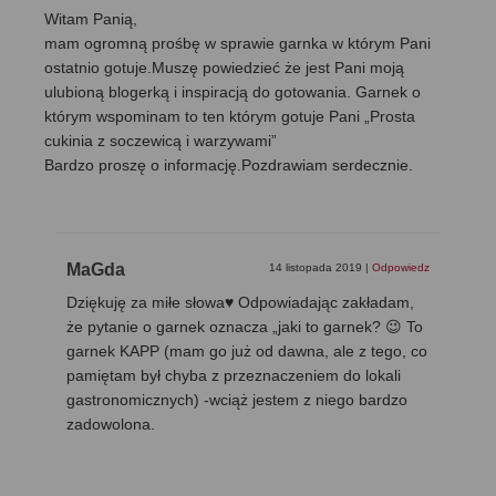
Witam Panią,
mam ogromną prośbę w sprawie garnka w którym Pani
ostatnio gotuje.Muszę powiedzieć że jest Pani moją
ulubioną blogerką i inspiracją do gotowania. Garnek o
którym wspominam to ten którym gotuje Pani „Prosta
cukinia z soczewicą i warzywami”
Bardzo proszę o informację.Pozdrawiam serdecznie.
MaGda
14 listopada 2019
|
Odpowiedz
Dziękuję za miłe słowa♥ Odpowiadając zakładam,
że pytanie o garnek oznacza „jaki to garnek? 😉 To
garnek KAPP (mam go już od dawna, ale z tego, co
pamiętam był chyba z przeznaczeniem do lokali
gastronomicznych) -wciąż jestem z niego bardzo
zadowolona.