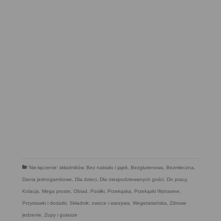
'Nie-łączenie' składników
,
Bez nabiału i jajek
,
Bezglutenowa
,
Bezmleczna
,
Dania jednogarnkowe
,
Dla dzieci
,
Dla niespodziewanych gości
,
Do pracy
,
Kolacja
,
Mega proste
,
Obiad
,
Posiłki
,
Przekąska
,
Przekąski Wytrawne
,
Przystawki i dodatki
,
Składnik: owoce i warzywa
,
Wegetariańska
,
Zdrowe
jedzenie
,
Zupy i gulasze