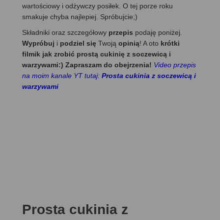
wartościowy i odżywczy posiłek. O tej porze roku
smakuje chyba najlepiej. Spróbujcie;)
Składniki oraz szczegółowy
przepis
podaję poniżej.
Wypróbuj
i
podziel się
Twoją
opinią
! A oto
krótki
filmik jak zrobić prostą cukinię z soczewicą i
warzywami:) Zapraszam do obejrzenia!
Video przepis
na moim kanale YT tutaj:
Prosta cukinia z soczewicą i
warzywami
Prosta cukinia z