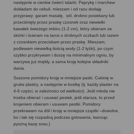
następnie w cienkie ćwierć talarki. Paprykę i marchew
dokładam do cebuli, mieszam i od razu dodaję
przyprawy: garam masalę, sól, drobno posiekany lub
przeciśnięty przez praskę czosnek oraz niewielki
kawałek świeżego imbiru (1-2 cm), który obieram ze
skórki i ścieram na tarce o drobnych oczkach lub razem
z czosnkiem przeciskam przez praskę. Mieszam,
podlewam niewielką ilością wody (1-2 łyżki), po czym
szybko przykrywam i duszę na minimalnym ogniu, by
warzywa już miękły, a sama kroję kolejne składniki
dania.
Suszone pomidory kroję w mniejsze paski. Cukinię w
grube plastry, a następnie w kostkę (tj. każdy plaster na
4-6 części, w zależności od wielkości). Jeśli młoda nie
trzeba obierać i usuwać pestek, jeśli starsza, to przed
krojeniem obieram i usuwam pestki. Pomidory
przekrawam na dół i kroję w mniejsze cząstki –dowolne,
bo i tak się rozpadną podczas gotowania, tworząc
pyszną bazę sosu;)