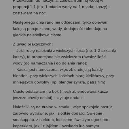
Przekładam do naczynia, zalewam zimną wodą w
proporcji 1:1 (np. 1 miarka wody na 1 miarkę kaszy) i
zostawiam na noc.
Następnego dnia rano nie odcedzam, tylko dolewam
kolejną porcję zimnej wody, dodaję sól i blenduję na
gładkie naleśnikowe ciasto.
Z uwag praktycznych:
– Jeśli robię naleśniki z większych ilości (np. 1-2 szklanki
kaszy), to proporcjonalnie zwiększam również ilości
wody (do namaczania i do dolania rano);
– Kasza jest namoczona, więc zblenduje ją każdy
blender –przy większych ilościach biorę kielichowy, przy
mniejszych dowolny (np. blender żyrafa, patrz film)
Ciasto odstawiam na bok (niech zblendowana kasza
jeszcze chwilę odstoi) i szykuję dodatki.
Naleśniki są neutralne w smaku, więc spokojnie pasują
zarówno wytrawne, jak i słodkie dodatki. Świetnie
smakują np. z serkiem, łososiem, świeżym ogórkiem i
koperkiem, jak i z jajkiem i awokado lub samym