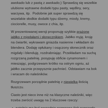
awokado lub z pastą z awokado;) Sprawdzą się wszelkie
ulubione wytrawne dodatki typu pasty, wędliny, sery,
warzywa, itp. Podobnie jak super sprawdzą się
wszelakie słodkie dodatki typu dżemy, miody, kremy,
ciociorelle, musy, owoce z chia, itp.
W prezentowanej wersji proponuję szybkie
prażone
jabłko z migdałami i słonecznikiem
. Jabłko myję, kroję
na ćwiartki, wykrawam gniazda nasienne i wkładam do
blendera. Dodaję opłukany i osączony słonecznik oraz
migdały i blenduję, rozdrabniając. Przekładam na suchą
rozgrzaną patelnię, posypuję obficie cynamonem i
mieszając, podgrzewam krótko na ostrym ogniu, aż
jabłko zacznie przepysznie pachnieć. Odstawiam na bok
i wracam do naleśników.
Rozgrzewam porządnie patelnię z
niewielką
ilością
tłuszczu.
Ciasto jest nieco inne niż na klasyczne naleśniki, więc
trzeba zwrócić uwagę na 2 kluczowe rzeczy:
patelnia ma być porządnie rozgrzana (tak naprawdę