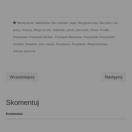
'Nie-łączenie' składników
,
Bez nabiału i jajek
,
Bezglutenowa
,
Dla dzieci
,
Do
pracy
,
Kolacja
,
Mega proste
,
Naleśniki, placki, placuszki
,
Obiad
,
Posiłki
,
Przekąska
,
Przekąski Słodkie
,
Przekąski Wytrawne
,
Przystawki
,
Przystawki i
dodatki
,
Składnik: ryże i kasze
,
Śniadania
,
Śniadanie
,
Wegetariańska
,
Zdrowe jedzenie
Wcześniejszy
Następny
Skomentuj
Komentarz