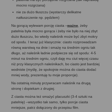
mocno rozgrzana)
nie za dużo tłuszczu (wystarczy delikatne
natłuszczenie np. pędzlem)
Na gorącą wylewam porcję ciasta –
ważne
, żeby
patelnia była mocno gorąca i żeby nie było na niej zbyt
dużo tłuszczu, bo wtedy naleśnik może być zbyt mokry
od spodu. I teraz już klasycznie: ciasto rozprowadzam
równą warstwą na dnie i smażę na średnim ogniu tak
długo, aż naleśnik ładnie podpiecze się od spodu: 4-5
minut na średnim ogniu, czyli daję mu ciut więcej czasu
niż przy klasycznych naleśnikach, bo ciasto jest bardziej
wodniste (myślę, że spokojnie można do ciasta dodać
mniej wody, prezentuję tu moje proporcje).
Na ostatnią minutę przywracam naleśnik na drugą
stronę i dopiekam z drugiej.
Z ciasta można też smażyć placuszki (3-4 sztuki na
patelnię) –wszystko tak samo, tylko porcje ciasta
mniejsze, patrz dołączony do przepisu film.