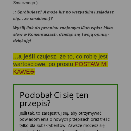
Smacznego:)
:: Spróbujesz? A może już po wszystkim i zajadasz
się… ze smakiem:)?
Wyślij link do przepisu znajomym i/lub wpisz kilka
słów w Komentarzach, dzieląc się Twoją opinią -
dziękuję!
...a jeśli
czujesz, że to, co robię jest
wartościowe, po prostu
POSTAW MI
KAWĘ☕
Podobał Ci się ten
przepis?
Jeśli tak, to zarejestruj się, aby otrzymywać
powiadomienia o nowych przepisach oraz treści
tylko dla Subskrybentów. Zawsze możesz się