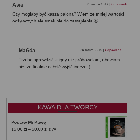
Asia
25 marca 2019
|
Odpowiedz
Czy mogłaby być kasza palona? Wiem ze mniej wartości
odżywczych ale smak nie do zastąpienia 🙂
MaGda
26 marca 2019
|
Odpowiedz
Trzeba sprawdzić -nigdy nie próbowałam, obawiam
się, że finalnie całość wyjść inaczej:(
KAWA DLA TWÓRCY
Postaw Mi Kawę
Zakres
15,00
zł
–
50,00
zł
z VAT
cen: