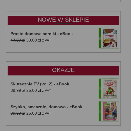
od
15,00 zł
do
NOWE W SKLEPIE
50,00 zł
Proste domowe serniki - eBook
Pierwotna
Aktualna
47,00
zł
39,00
zł
z VAT
cena
cena
wynosiła:
wynosi:
47,00 zł.
39,00 zł.
OKAZJE
Skutecznie.TV (vol.2) - eBook
Pierwotna
Aktualna
39,99
zł
25,00
zł
z VAT
cena
cena
wynosiła:
wynosi:
Szybko, smacznie, domowo - eBook
39,99 zł.
25,00 zł.
Pierwotna
Aktualna
39,99
zł
25,00
zł
z VAT
cena
cena
wynosiła:
wynosi: