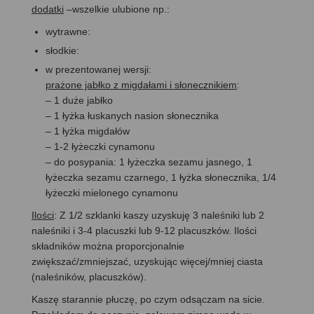
dodatki
–wszelkie ulubione np.:
wytrawne:
słodkie:
w prezentowanej wersji:
prażone jabłko z migdałami i słonecznikiem
:
– 1 duże jabłko
– 1 łyżka łuskanych nasion słonecznika
– 1 łyżka migdałów
– 1-2 łyżeczki cynamonu
– do posypania: 1 łyżeczka sezamu jasnego, 1
łyżeczka sezamu czarnego, 1 łyżka słonecznika, 1/4
łyżeczki mielonego cynamonu
Ilości
: Z 1/2 szklanki kaszy uzyskuję 3 naleśniki lub 2
naleśniki i 3-4 placuszki lub 9-12 placuszków. Ilości
składników można proporcjonalnie
zwiększać/zmniejszać, uzyskując więcej/mniej ciasta
(naleśników, placuszków).
Kaszę starannie płuczę, po czym odsączam na sicie.