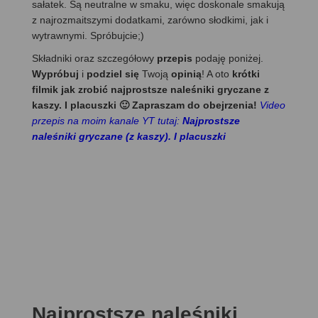
sałatek. Są neutralne w smaku, więc doskonale smakują
z najrozmaitszymi dodatkami, zarówno słodkimi, jak i
wytrawnymi. Spróbujcie;)
Składniki oraz szczegółowy
przepis
podaję poniżej.
Wypróbuj
i
podziel się
Twoją
opinią
! A oto
krótki
filmik jak zrobić najprostsze naleśniki gryczane z
kaszy. I placuszki 🙂 Zapraszam do obejrzenia!
Video
przepis na moim kanale YT tutaj:
Najprostsze
naleśniki gryczane (z kaszy). I placuszki
Najprostsze naleśniki