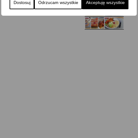
Dostosuj
Odrzucam wszystkie
Akceptuję wszystkie
Domowy ketchup (bez
Tarta francuska z
cukru)
cebulą i pomidorem
Zupa kurkowa z
Domowe żelki
selerem i pietruszką
Zapiekany naleśnik z
mięsem i pieczarkami. I
Gołąbki z cukinii
prosta sałatka
Najprostszy klasyczny
chlebek bananowy
Kotlety ruskie
(zawsze się uda!)