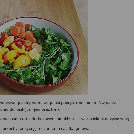
warzywa: plastry marchwi, paski papryki (można kroić w paski
nio do miski), mięso oraz kiełki.
szny sosem oraz dodatkowym smakiem… i wartościami odżywczymi).
 orzechy, posypuję sezamem i sałatka gotowa.