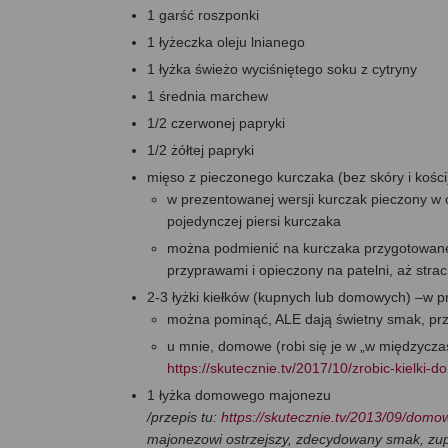
1 garść roszponki
1 łyżeczka oleju lnianego
1 łyżka świeżo wyciśniętego soku z cytryny
1 średnia marchew
1/2 czerwonej papryki
1/2 żółtej papryki
mięso z pieczonego kurczaka (bez skóry i kości
w prezentowanej wersji kurczak pieczony w c
pojedynczej piersi kurczaka
można podmienić na kurczaka przygotowaneg
przyprawami i opieczony na patelni, aż strac
2-3 łyżki kiełków (kupnych lub domowych) –w pre
można pominąć, ALE dają świetny smak, prz
u mnie, domowe (robi się je w „w międzyczasi
https://skutecznie.tv/2017/10/zrobic-kielki-d
1 łyżka domowego majonezu
/przepis tu:
https://skutecznie.tv/2013/09/dom
majonezowi ostrzejszy, zdecydowany smak, zupe