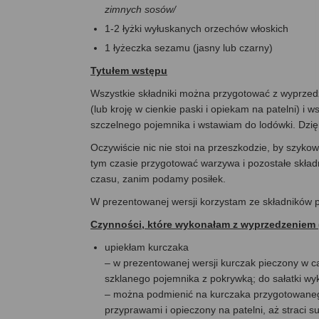
zimnych sosów/
1-2 łyżki wyłuskanych orzechów włoskich
1 łyżeczka sezamu (jasny lub czarny)
Tytułem wstępu
Wszystkie składniki można przygotować z wyprzedz
(lub kroję w cienkie paski i opiekam na patelni)
szczelnego pojemnika i wstawiam do lodówki. Dzięk
Oczywiście nic nie stoi na przeszkodzie, by szykow
tym czasie przygotować warzywa i pozostałe składn
czasu, zanim podamy posiłek.
W prezentowanej wersji korzystam ze składników 
Czynności, które wykonałam z wyprzedzeniem 
upiekłam kurczaka
– w prezentowanej wersji kurczak pieczony w ca
szklanego pojemnika z pokrywką; do sałatki wyk
– można podmienić na kurczaka przygotowanego
przyprawami i opieczony na patelni, aż straci s