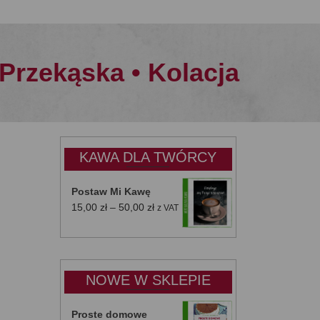
Przekąska • Kolacja
KAWA DLA TWÓRCY
Postaw Mi Kawę
Zakres
15,00
zł
–
50,00
zł
z VAT
cen:
od
15,00 zł
do
NOWE W SKLEPIE
50,00 zł
Proste domowe