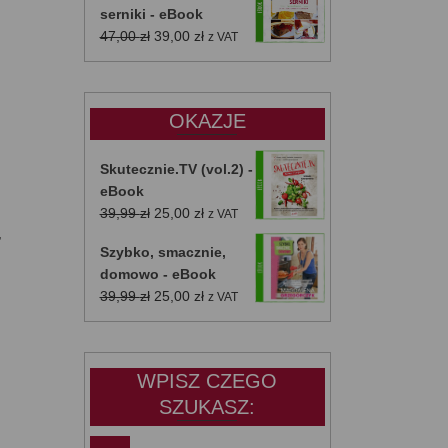
serniki - eBook
Pierwotna
Aktualna
47,00
zł
39,00
zł
z VAT
cena
cena
wynosiła:
wynosi:
47,00 zł.
39,00 zł.
OKAZJE
Skutecznie.TV (vol.2) -
eBook
Pierwotna
Aktualna
39,99
zł
25,00
zł
z VAT
,
cena
cena
Szybko, smacznie,
wynosiła:
wynosi:
domowo - eBook
39,99 zł.
25,00 zł.
Pierwotna
Aktualna
39,99
zł
25,00
zł
z VAT
cena
cena
wynosiła:
wynosi:
39,99 zł.
25,00 zł.
WPISZ CZEGO
SZUKASZ: