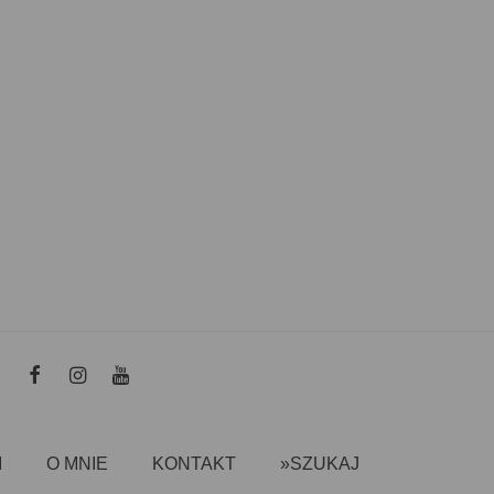
I
O MNIE
KONTAKT
»SZUKAJ