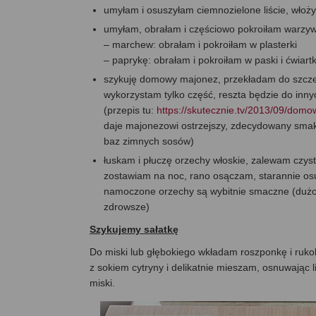
umyłam i osuszyłam ciemnozielone liście, włoż
umyłam, obrałam i częściowo pokroiłam warzy
– marchew: obrałam i pokroiłam w plasterki
– paprykę: obrałam i pokroiłam w paski i ćwiartk
szykuję domowy majonez, przekładam do szczel
wykorzystam tylko część, reszta będzie do inn
(przepis tu:
https://skutecznie.tv/2013/09/dom
daje majonezowi ostrzejszy, zdecydowany smak,
baz zimnych sosów)
łuskam i płuczę orzechy włoskie, zalewam czystą
zostawiam na noc, rano osączam, starannie os
namoczone orzechy są wybitnie smaczne (dużo 
zdrowsze)
Szykujemy sałatkę
Do miski lub głębokiego wkładam roszponkę i ruko
z sokiem cytryny i delikatnie mieszam, osnuwając 
miski.