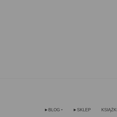
►BLOG
►SKLEP
KSIĄŻK