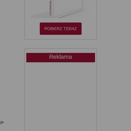
POBIERZ TERAZ
Reklama
aje