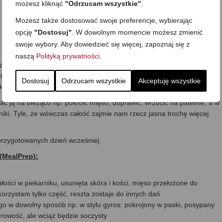
możesz kliknąć
"Odrzucam wszystkie"
.
Możesz także dostosować swoje preferencje, wybierając
opcję
"Dostosuj"
. W dowolnym momencie możesz zmienić
swoje wybory. Aby dowiedzieć się więcej, zapoznaj się z
naszą
Polityką prywatności
.
eniem i tuż przed posiłkiem tylko skomponować sałatkę. Mięso piekę
 i wstawiam do lodówki. Warzywa oczyszczam, obieram, wkładam do
Dostosuj
Odrzucam wszystkie
Akceptuję wszystkie
i temu sałatka może być zrobiona w kilka chwil.
ać ją na bieżąco np. pokroić mięso, doprawić, wrzucić na patelnie, a w
iki. Tyle, że wówczas całość zajmie nam rzecz jasna trochę więcej
przygotowanych dzień wcześniej.
(MealPrep):
łości w piekarniku, usunięta skóra i kości, mięso przełożone do
orzystam tylko część, reszta zostaje do innych dań
 w dowolny sposób np. w stylu gyros: pokrojony w paski, posypany
urowość, ale wciąż będzie soczysty