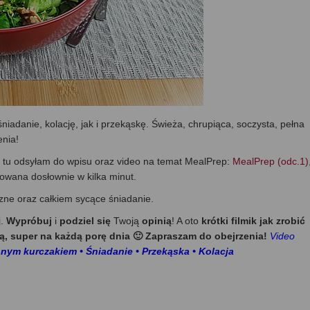
niadanie, kolację, jak i przekąskę. Świeża, chrupiąca, soczysta, pełna
enia!
 tu odsyłam do wpisu oraz video na temat MealPrep:
MealPrep (odc.1)
owana dosłownie w kilka minut.
szne oraz całkiem sycące śniadanie.
j.
Wypróbuj
i
podziel się
Twoją
opinią
! A oto
krótki filmik jak zrobić
ą, super na każdą porę dnia 🙂 Zapraszam do obejrzenia!
Video
onym kurczakiem • Śniadanie • Przekąska • Kolacja