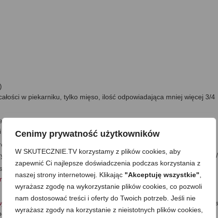
)
ałości w piekarniku, tylko mięso, ilość odpowiadająca mniej więcej 3/4
o w dowolny sposób np. w stylu gyros: pokrojony w paski, posypany
i surowość, ale wciąż będzie soczysty
Cenimy prywatność użytkowników
zentowanej wersji: kiełki rukoli i rzodkiewki
W SKUTECZNIE.TV korzystamy z plików cookies, aby
yjemną delikatną ostrość oraz mnóstwo cennych wartości odżywczych/
zapewnić Ci najlepsze doświadczenia podczas korzystania z
e”, więc banał), tu zobaczysz „Jak zrobić kiełki w domu”:
naszej strony internetowej. Klikając
"Akceptuję wszystkie"
,
omu/
wyrażasz zgodę na wykorzystanie plików cookies, co pozwoli
nam dostosować treści i oferty do Twoich potrzeb. Jeśli nie
owy-majonez-w-2-minuty/
, tylko podmieniłam olej na oliwę z oliwek, co d
wyrażasz zgody na korzystanie z nieistotnych plików cookies,
łnie inny niż w sklepowym majonezie, ale idealny do sałatek czy baz