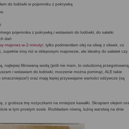
yłam do lodówki w pojemniku z pokrywką
wa:
i
nego pojemnika z pokrywką i wstawiam do lodówki; do sałatki
ych dań
owy-majonez-w-2-minuty/
, tylko podmieniłam olej na oliwę z oliwek, co
 zupełnie inny niż w sklepowym majonezie, ale idealny do sałatek czy
, najlepiej filtrowaną wodą (jeśli nie mam, to ostudzoną przegotowaną)
uszam i wstawiam do lodówki; moczenie można pominąć, ALE takie
smaczniejsze!) oraz mają lepiej przyswajane wartości odżywcze (są
lę, z grubsza tnę nożyczkami na mniejsze kawałki. Skrapiam olejem or
liście w tym prostym sosie. Rozkładam równą, luźną warstwą na dnie