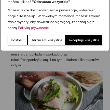
możesz kliknąć
"Odrzucam wszystkie"
.
Możesz także dostosować swoje preferencje, wybierając
opcję
"Dostosuj"
. W dowolnym momencie możesz zmienić
swoje wybory. Aby dowiedzieć się więcej, zapoznaj się z
naszą
Polityką prywatności
.
A czasem szykuję „kanapki na bogato”;) Czyli
podpiekam chleb na patelni z oliwą lub opiekam w
Dostosuj
Odrzucam wszystkie
Akceptuję wszystkie
tosterze (można pominąć, ale wtedy jest przyjemnie
chrupki). Pomijam masło, za to smaruję chleb ostrą
musztardą, obkładam awokado oraz
rukolą/roszponką/sałatą. I na tym układam kilka plastrów
indyka.