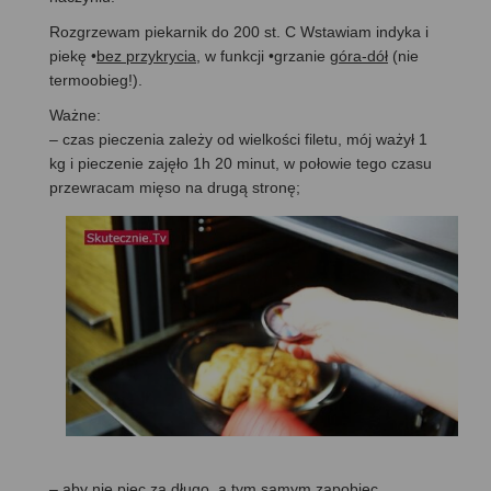
Rozgrzewam piekarnik do 200 st. C Wstawiam indyka i
piekę •
bez przykrycia
, w funkcji •grzanie
góra-dół
(nie
termoobieg!).
Ważne:
– czas pieczenia zależy od wielkości filetu, mój ważył 1
kg i pieczenie zajęło 1h 20 minut, w połowie tego czasu
przewracam mięso na drugą stronę;
– aby nie piec za długo, a tym samym zapobiec