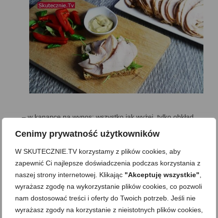
– w kanapce na wynos: wszystko jak wyżej, tylko obkład
kanapki skrywam między 2 kromkami miękkiego
Cenimy prywatność użytkowników
pieczywa, które pięknie otulają bogate wnętrze i
utrzymują je razem (taki pełnoziarnisty chleb kanapkowy
W SKUTECZNIE.TV korzystamy z plików cookies, aby
najchętniej piekę sama).
zapewnić Ci najlepsze doświadczenia podczas korzystania z
naszej strony internetowej. Klikając
"Akceptuję wszystkie"
,
wyrażasz zgodę na wykorzystanie plików cookies, co pozwoli
nam dostosować treści i oferty do Twoich potrzeb. Jeśli nie
wyrażasz zgody na korzystanie z nieistotnych plików cookies,