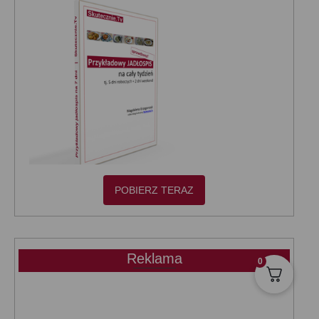
POBIERZ TERAZ
Reklama
0