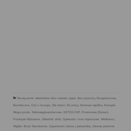
'Nie-łączenie' składników
,
Bez nabiału i jajek
,
Bez pszenicy
,
Bezglutenowa
,
Bezmleczna
,
Coś z niczego
,
Dla dzieci
,
Do pracy
,
Domowe wędliny
,
Kanapki
,
Mega proste
,
Niskowęglowodanowe, KETO/LCHF
,
Proteinowa (Dukan)
,
Przekąski Wytrawne
,
Składnik: drób
,
Sylwester i inne imprezowe
,
Wielkanoc
,
Wigilia i Boże Narodzenie
,
Zapiekanki i dania z piekarnika
,
Zdrowe jedzenie