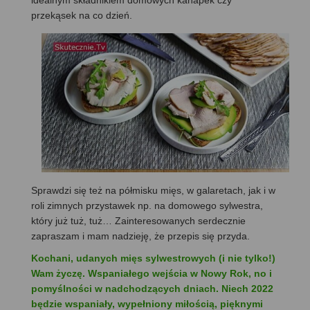
idealnym składnikiem domowych kanapek czy
przekąsek na co dzień.
Sprawdzi się też na półmisku mięs, w galaretach, jak i w
roli zimnych przystawek np. na domowego sylwestra,
który już tuż, tuż… Zainteresowanych serdecznie
zapraszam i mam nadzieję, że przepis się przyda.
Kochani, udanych mięs sylwestrowych (i nie tylko!)
Wam życzę. Wspaniałego wejścia w Nowy Rok, no i
pomyślności w nadchodzących dniach.
Niech 2022
będzie wspaniały, wypełniony miłością, pięknymi