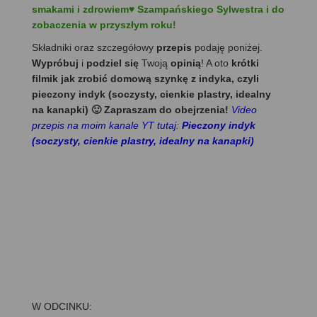
smakami i zdrowiem♥ Szampańskiego Sylwestra i do
zobaczenia w przyszłym roku!
Składniki oraz szczegółowy
przepis
podaję poniżej.
Wypróbuj
i
podziel się
Twoją
opinią
! A oto
krótki
filmik jak zrobić domową szynkę z indyka, czyli
pieczony indyk (soczysty, cienkie plastry, idealny
na kanapki) 🙂 Zapraszam do obejrzenia!
Video
przepis na moim kanale YT tutaj:
Pieczony indyk
(soczysty, cienkie plastry, idealny na kanapki)
W ODCINKU: