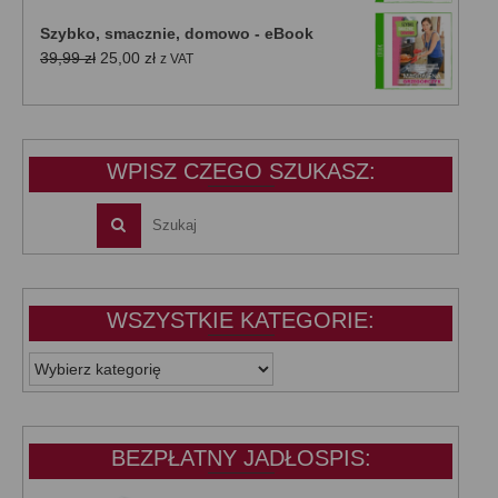
wynosiła:
wynosi:
Szybko, smacznie, domowo - eBook
39,99 zł.
25,00 zł.
Pierwotna
Aktualna
39,99
zł
25,00
zł
z VAT
cena
cena
wynosiła:
wynosi:
39,99 zł.
25,00 zł.
WPISZ CZEGO SZUKASZ:
WSZYSTKIE KATEGORIE:
WSZYSTKIE
KATEGORIE:
BEZPŁATNY JADŁOSPIS: