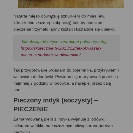
Natarte mięso obwiązuję sznurkiem do mięs (ew.
kilkukrotnie złożoną białą nicią) tak, by podczas
pieczenia trzymało ładny kształt i kształtnie się upiekło.
Jak obwiązać mięso sznurkiem pokazuję tutaj:
https://skutecznie.tv/2013/12/jak-obwiazac-
mieso-sznurkiem-wedliniarskim/
Tak przygotowane wkładam do pojemnika, przykrywam i
wstawiam do lodówki. Powinno się marynować przez co
najmniej 2 godziny w lodówce, a najlepiej przez całą
noc.
Pieczony indyk (soczysty)
–
PIECZENIE
Zamarynowaną pierś z indyka wyjmuję z lodówki,
układam w lekko natłuszczonym oliwą żaroodpornym
naczyniu.