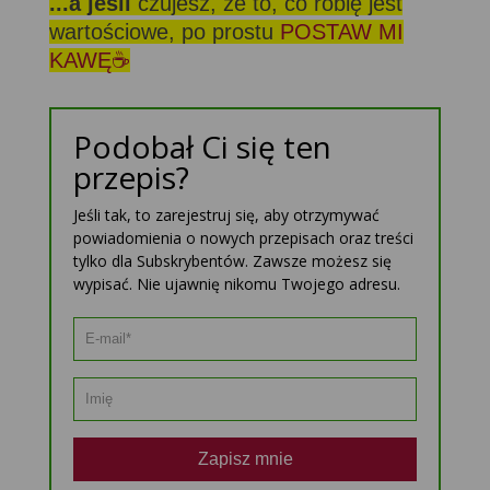
...a jeśli
czujesz, że to, co robię jest
wartościowe, po prostu
POSTAW MI
KAWĘ☕
Podobał Ci się ten
przepis?
Jeśli tak, to zarejestruj się, aby otrzymywać
powiadomienia o nowych przepisach oraz treści
tylko dla Subskrybentów. Zawsze możesz się
wypisać. Nie ujawnię nikomu Twojego adresu.
Zapisz mnie