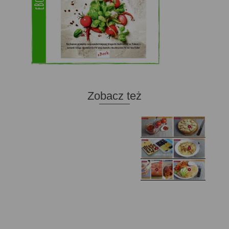
Zobacz też
Domowy ketchup (bez
Tarta francuska z
cukru)
cebulą i pomidorem
Zupa kurkowa z
Domowe żelki
selerem i pietruszką
Zapiekany naleśnik z
mięsem i pieczarkami. I
Gołąbki z cukinii
prosta sałatka
Najprostszy klasyczny
chlebek bananowy
Kotlety ruskie
(zawsze się uda!)