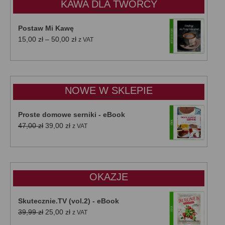
KAWA DLA TWÓRCY
Postaw Mi Kawę
Zakres
15,00
zł
–
50,00
zł
z VAT
cen:
od
15,00 zł
do
NOWE W SKLEPIE
50,00 zł
Proste domowe serniki - eBook
Pierwotna
Aktualna
47,00
zł
39,00
zł
z VAT
cena
cena
wynosiła:
wynosi:
47,00 zł.
39,00 zł.
OKAZJE
Skutecznie.TV (vol.2) - eBook
Pierwotna
Aktualna
39,99
zł
25,00
zł
z VAT
cena
cena