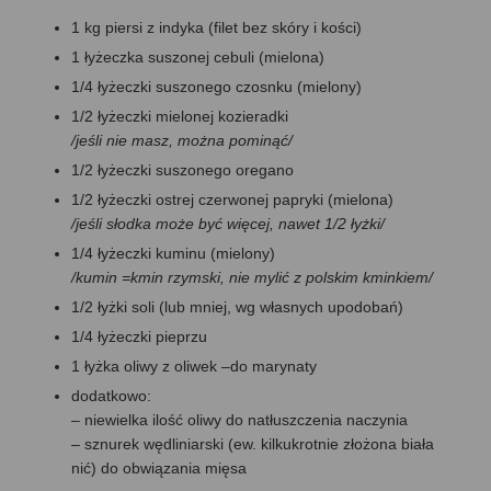
1 kg piersi z indyka (filet bez skóry i kości)
1 łyżeczka suszonej cebuli (mielona)
1/4 łyżeczki suszonego czosnku (mielony)
1/2 łyżeczki mielonej kozieradki
/jeśli nie masz, można pominąć/
1/2 łyżeczki suszonego oregano
1/2 łyżeczki ostrej czerwonej papryki (mielona)
/jeśli słodka może być więcej, nawet 1/2 łyżki/
1/4 łyżeczki kuminu (mielony)
/kumin =kmin rzymski, nie mylić z polskim kminkiem/
1/2 łyżki soli (lub mniej, wg własnych upodobań)
1/4 łyżeczki pieprzu
1 łyżka oliwy z oliwek –do marynaty
dodatkowo:
– niewielka ilość oliwy do natłuszczenia naczynia
– sznurek wędliniarski (ew. kilkukrotnie złożona biała
nić) do obwiązania mięsa