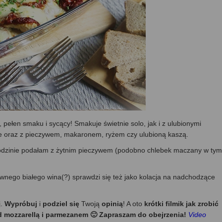
, pełen smaku i sycący! Smakuje świetnie solo, jak i z ulubionymi
 oraz z pieczywem, makaronem, ryżem czy ulubioną kaszą.
rodzinie podałam z żytnim pieczywem (podobno chlebek maczany w tym
nego białego wina(?) sprawdzi się też jako kolacja na nadchodzące
j.
Wypróbuj
i
podziel się
Twoją
opinią
! A oto
krótki filmik jak zrobić
mozzarellą i parmezanem 🙂 Zapraszam do obejrzenia!
Video