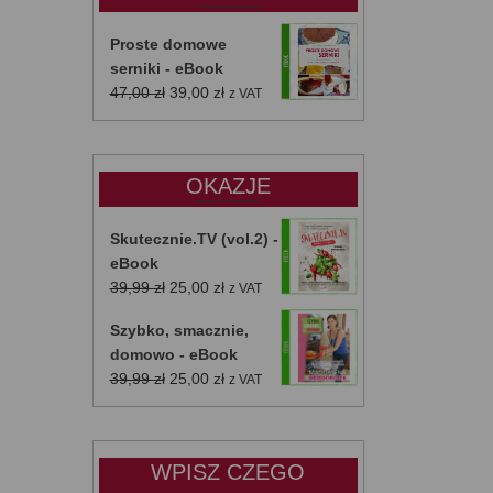
Proste domowe
serniki - eBook
Pierwotna
Aktualna
47,00
zł
39,00
zł
z VAT
cena
cena
wynosiła:
wynosi:
47,00 zł.
39,00 zł.
OKAZJE
Skutecznie.TV (vol.2) -
eBook
Pierwotna
Aktualna
39,99
zł
25,00
zł
z VAT
cena
cena
Szybko, smacznie,
wynosiła:
wynosi:
domowo - eBook
39,99 zł.
25,00 zł.
Pierwotna
Aktualna
39,99
zł
25,00
zł
z VAT
cena
cena
wynosiła:
wynosi:
39,99 zł.
25,00 zł.
WPISZ CZEGO