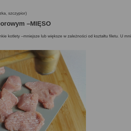
szka, szczypior)
idorowym –MIĘSO
ie kotlety –mniejsze lub większe w zależności od kształtu filetu. U mn