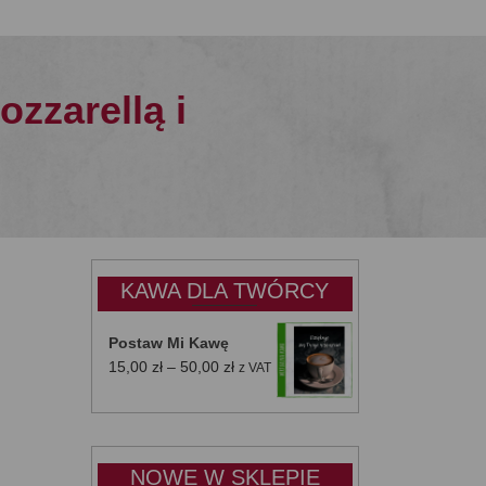
zzarellą i
KAWA DLA TWÓRCY
Postaw Mi Kawę
Zakres
15,00
zł
–
50,00
zł
z VAT
cen:
od
15,00 zł
do
NOWE W SKLEPIE
50,00 zł