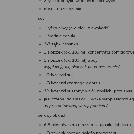
2 łyżki drobnych wiórków kokosowych
oliwa –do smażenia
sos
:
1 łyżka oliwy (ew. oleju z awokado)
1 średnia cebula
2-3 ząbki czosnku
1 słoiczek (ok. 180 ml) koncentratu pomidorow
1 słoiczek (ok. 180 ml) wody
/wypłukuję nią słoiczek po koncentracie/
1/2 łyżeczki soli
1/3 łyżeczki czarnego pieprzu
3/4 łyżeczki suszonych ziół włoskich, prowansal
jeśli trzeba, do smaku: 1 łyżka syropu klonow
/w prezentowanej wersji pomijam/
serowy obkład
:
6-8 plastrów sera mozzarella (kostka lub kula)
1/3 szklanki tartego świeżo parmezanu