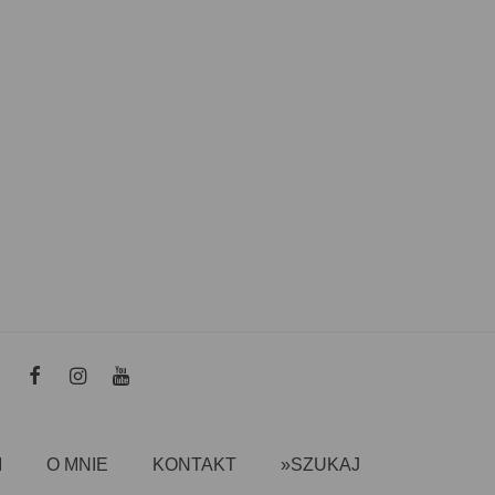
I
O MNIE
KONTAKT
»SZUKAJ