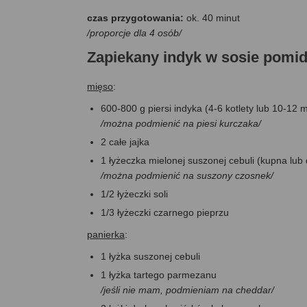
czas przygotowania:
ok. 40 minut
/proporcje dla 4 osób/
Zapiekany indyk w sosie pom
mięso
:
600-800 g piersi indyka (4-6 kotlety lub 10-12 
/można podmienić na piesi kurczaka/
2 całe jajka
1 łyżeczka mielonej suszonej cebuli (kupna lu
/można podmienić na suszony czosnek/
1/2 łyżeczki soli
1/3 łyżeczki czarnego pieprzu
panierka
:
1 łyżka suszonej cebuli
1 łyżka tartego parmezanu
/jeśli nie mam, podmieniam na cheddar/