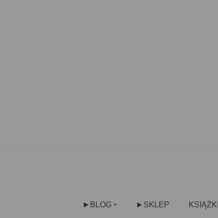
►BLOG
►SKLEP
KSIĄŻK