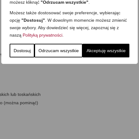
możesz kliknąć
"Odrzucam wszystkie"
.
Możesz także dostosować swoje preferencje, wybierając
opcję
"Dostosuj"
. W dowolnym momencie możesz zmienić
swoje wybory. Aby dowiedzieć się więcej, zapoznaj się z
naszą
Polityką prywatności
.
Dostosuj
Odrzucam wszystkie
Akceptuję wszystkie
ego
skich lub toskańskich
ego (można pominąć)