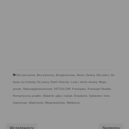
Bez pieczenia
,
Bez pszenicy
,
Bezglutenowa
,
Deser
,
Desery
,
Dla dzieci
,
Do
kawy czy herbaty
,
Do pracy
,
Dzień Dziecka
,
Lody i zimne desery
,
Mega
proste
,
Niskowęglowodanowe, KETO/LCHF
,
Przekąska
,
Przekąski Słodkie
,
Romantyczny posiłek
,
Składnik: jajka i nabiał
,
Śniadanie
,
Sylwester i inne
imprezowe
,
Walentynki
,
Wegetariańska
,
Wielkanoc
Wcześniejszy
Następny