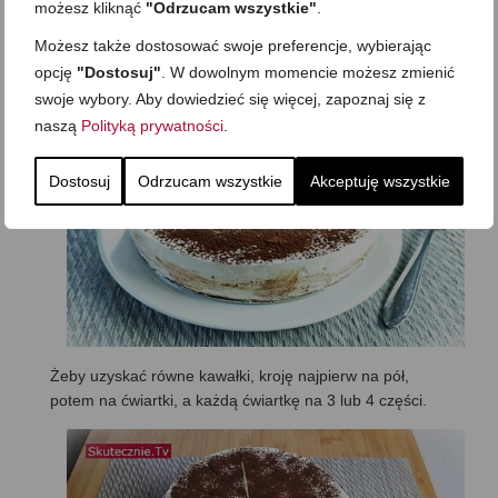
możesz kliknąć
"Odrzucam wszystkie"
.
KROJENIE
Możesz także dostosować swoje preferencje, wybierając
Schłodzony wyjmuję, zdejmuję przykrycie i można kroić:
opcję
"Dostosuj"
. W dowolnym momencie możesz zmienić
obwodzę nożem wzdłuż rantów tortownicy i otwieram ją.
swoje wybory. Aby dowiedzieć się więcej, zapoznaj się z
naszą
Polityką prywatności
.
Dostosuj
Odrzucam wszystkie
Akceptuję wszystkie
Żeby uzyskać równe kawałki, kroję najpierw na pół,
potem na ćwiartki, a każdą ćwiartkę na 3 lub 4 części.