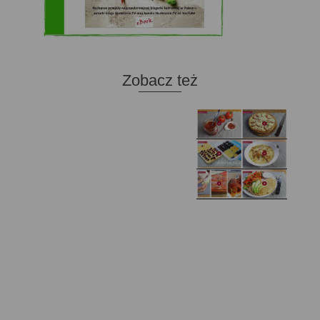
Zobacz też
Domowy ketchup (bez
Tarta francuska z
cukru)
cebulą i pomidorem
Zupa kurkowa z
Domowe żelki
selerem i pietruszką
Zapiekany naleśnik z
mięsem i pieczarkami. I
Gołąbki z cukinii
prosta sałatka
Najprostszy klasyczny
chlebek bananowy
Kotlety ruskie
(zawsze się uda!)