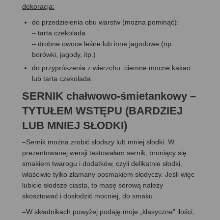
dekoracja:
do przedzielenia obu warstw (można pominąć):
– tarta czekolada
– drobne owoce leśne lub inne jagodowe (np.
borówki, jagody, itp.)
do przyprószenia z wierzchu: ciemne mocne kakao
lub tarta czekolada
SERNIK chałwowo-śmietankowy –
TYTUŁEM WSTĘPU (BARDZIEJ
LUB MNIEJ SŁODKI)
–Sernik można zrobić słodszy lub mniej słodki. W
prezentowanej wersji testowałam sernik, broniący się
smakiem twarogu i dodatków, czyli delikatnie słodki,
właściwie tylko złamany posmakiem słodyczy. Jeśli więc
lubicie słodsze ciasta, to masę serową należy
skosztować i dosłodzić mocniej, do smaku.
–W składnikach powyżej podaję moje „klasyczne” ilości,