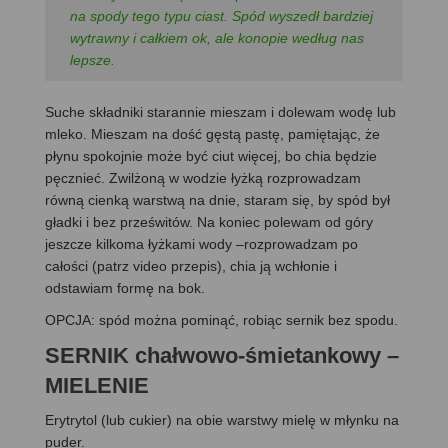
na spody tego typu ciast. Spód wyszedł bardziej
wytrawny i całkiem ok, ale konopie według nas
lepsze.
Suche składniki starannie mieszam i dolewam wodę lub
mleko. Mieszam na dość gęstą pastę, pamiętając, że
płynu spokojnie może być ciut więcej, bo chia będzie
pęcznieć. Zwilżoną w wodzie łyżką rozprowadzam
równą cienką warstwą na dnie, staram się, by spód był
gładki i bez prześwitów. Na koniec polewam od góry
jeszcze kilkoma łyżkami wody –rozprowadzam po
całości (patrz video przepis), chia ją wchłonie i
odstawiam formę na bok.
OPCJA: spód można pominąć, robiąc sernik bez spodu.
SERNIK chałwowo-śmietankowy –
MIELENIE
Erytrytol (lub cukier) na obie warstwy mielę w młynku na
puder.