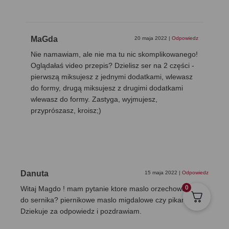
MaGda
20 maja 2022
|
Odpowiedz
Nie namawiam, ale nie ma tu nic skomplikowanego!
Oglądałaś video przepis? Dzielisz ser na 2 części -
pierwszą miksujesz z jednymi dodatkami, wlewasz
do formy, drugą miksujesz z drugimi dodatkami
wlewasz do formy. Zastyga, wyjmujesz,
przyprószasz, kroisz;)
Danuta
15 maja 2022
|
Odpowiedz
0
Witaj Magdo ! mam pytanie ktore maslo orzechowe dalas
do sernika? piernikowe maslo migdalowe czy pikantne.
Dziekuje za odpowiedz i pozdrawiam.