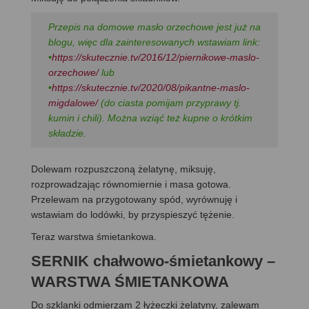
Przepis na domowe masło orzechowe jest już na
blogu, więc dla zainteresowanych wstawiam link:
•
https://skutecznie.tv/2016/12/piernikowe-maslo-
orzechowe/
lub
•
https://skutecznie.tv/2020/08/pikantne-maslo-
migdalowe/
(do ciasta pomijam przyprawy tj.
kumin i chili). Można wziąć też kupne o krótkim
składzie.
Dolewam rozpuszczoną żelatynę, miksuję,
rozprowadzając równomiernie i masa gotowa.
Przelewam na przygotowany spód, wyrównuję i
wstawiam do lodówki, by przyspieszyć tężenie.
Teraz warstwa śmietankowa.
SERNIK chałwowo-śmietankowy –
WARSTWA ŚMIETANKOWA
Do szklanki odmierzam 2 łyżeczki żelatyny, zalewam