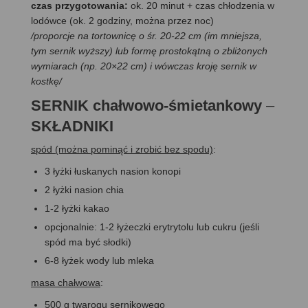
czas przygotowania:
ok. 20 minut + czas chłodzenia w
lodówce (ok. 2 godziny, można przez noc)
/proporcje na tortownicę o śr. 20-22 cm (im mniejsza,
tym sernik wyższy) lub formę prostokątną o zbliżonych
wymiarach (np. 20×22 cm) i wówczas kroję sernik w
kostkę/
SERNIK chałwowo-śmietankowy
–
SKŁADNIKI
spód (można pominąć i zrobić bez spodu)
:
3 łyżki łuskanych nasion konopi
2 łyżki nasion chia
1-2 łyżki kakao
opcjonalnie: 1-2 łyżeczki erytrytolu lub cukru (jeśli
spód ma być słodki)
6-8 łyżek wody lub mleka
masa chałwowa
:
500 g twarogu sernikowego