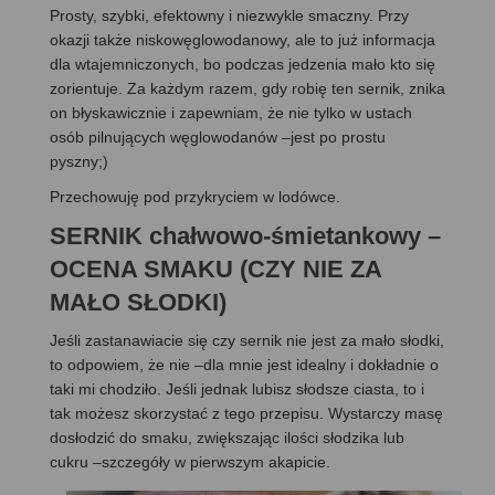
Prosty, szybki, efektowny i niezwykle smaczny. Przy
okazji także niskowęglowodanowy, ale to już informacja
dla wtajemniczonych, bo podczas jedzenia mało kto się
zorientuje. Za każdym razem, gdy robię ten sernik, znika
on błyskawicznie i zapewniam, że nie tylko w ustach
osób pilnujących węglowodanów –jest po prostu
pyszny;)
Przechowuję pod przykryciem w lodówce.
SERNIK chałwowo-śmietankowy –
OCENA SMAKU (CZY NIE ZA
MAŁO SŁODKI)
Jeśli zastanawiacie się czy sernik nie jest za mało słodki,
to odpowiem, że nie –dla mnie jest idealny i dokładnie o
taki mi chodziło. Jeśli jednak lubisz słodsze ciasta, to i
tak możesz skorzystać z tego przepisu. Wystarczy masę
dosłodzić do smaku, zwiększając ilości słodzika lub
cukru –szczegóły w pierwszym akapicie.