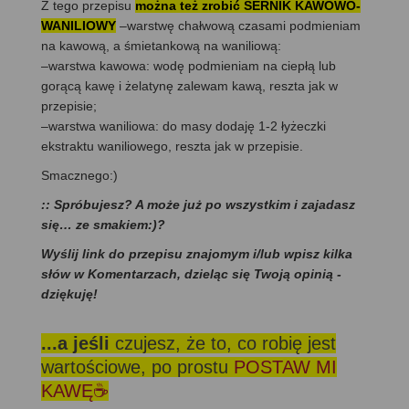
Z tego przepisu
można też zrobić SERNIK KAWOWO-
WANILIOWY
–warstwę chałwową czasami podmieniam
na kawową, a śmietankową na waniliową:
–warstwa kawowa: wodę podmieniam na ciepłą lub
gorącą kawę i żelatynę zalewam kawą, reszta jak w
przepisie;
–warstwa waniliowa: do masy dodaję 1-2 łyżeczki
ekstraktu waniliowego, reszta jak w przepisie.
Smacznego:)
:: Spróbujesz? A może już po wszystkim i zajadasz
się… ze smakiem:)?
Wyślij link do przepisu znajomym i/lub wpisz kilka
słów w Komentarzach, dzieląc się Twoją opinią -
dziękuję!
...a jeśli
czujesz, że to, co robię jest
wartościowe, po prostu
POSTAW MI
KAWĘ☕