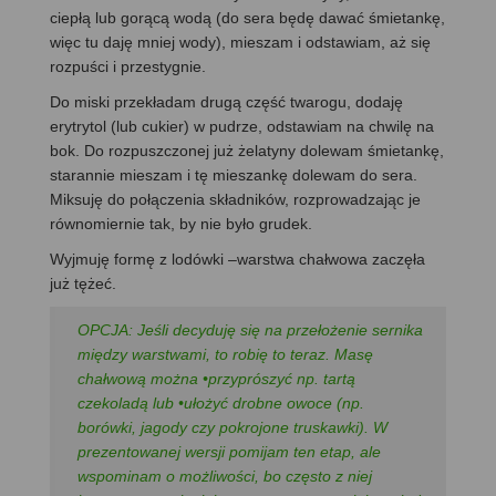
ciepłą lub gorącą wodą (do sera będę dawać śmietankę,
więc tu daję mniej wody), mieszam i odstawiam, aż się
rozpuści i przestygnie.
Do miski przekładam drugą część twarogu, dodaję
erytrytol (lub cukier) w pudrze, odstawiam na chwilę na
bok. Do rozpuszczonej już żelatyny dolewam śmietankę,
starannie mieszam i tę mieszankę dolewam do sera.
Miksuję do połączenia składników, rozprowadzając je
równomiernie tak, by nie było grudek.
Wyjmuję formę z lodówki –warstwa chałwowa zaczęła
już tężeć.
OPCJA: Jeśli decyduję się na przełożenie sernika
między warstwami, to robię to teraz. Masę
chałwową można •przyprószyć np. tartą
czekoladą lub •ułożyć drobne owoce (np.
borówki, jagody czy pokrojone truskawki). W
prezentowanej wersji pomijam ten etap, ale
wspominam o możliwości, bo często z niej