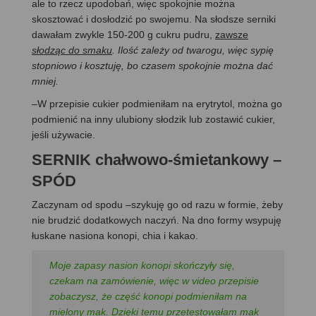
ale to rzecz upodobań, więc spokojnie można
skosztować i dosłodzić po swojemu. Na słodsze serniki
dawałam zwykle 150-200 g cukru pudru,
zawsze
słodząc do smaku
.
Ilość zależy od twarogu, więc sypię
stopniowo i kosztuję, bo czasem spokojnie można dać
mniej.
–W przepisie cukier podmieniłam na erytrytol, można go
podmienić na inny ulubiony słodzik lub zostawić cukier,
jeśli używacie.
SERNIK chałwowo-śmietankowy –
SPÓD
Zaczynam od spodu –szykuję go od razu w formie, żeby
nie brudzić dodatkowych naczyń. Na dno formy wsypuję
łuskane nasiona konopi, chia i kakao.
Moje zapasy nasion konopi skończyły się,
czekam na zamówienie, więc w video przepisie
zobaczysz, że część konopi podmieniłam na
mielony mak. Dzięki temu przetestowałam mak