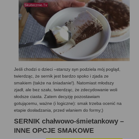
Jeśli chodzi o dzieci –starszy syn podziela mój pogląd,
twierdząc, że sernik jest bardzo spoko i zjada ze
smakiem (także na śniadanie!). Natomiast młodszy
zjadł, ale bez szału, twierdząc, że zdecydowanie woli
słodsze ciasta. Zatem decyzję pozostawiam
gotującemu, ważne (i logiczne): smak trzeba ocenić na
etapie dosładzania, przed wlaniem do formy;)
SERNIK chałwowo-śmietankowy –
INNE OPCJE SMAKOWE