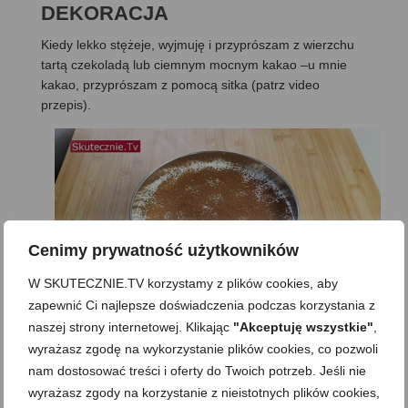
DEKORACJA
Kiedy lekko stężeje, wyjmuję i przyprószam z wierzchu
tartą czekoladą lub ciemnym mocnym kakao –u mnie
kakao, przyprószam z pomocą sitka (patrz video
przepis).
Cenimy prywatność użytkowników
W SKUTECZNIE.TV korzystamy z plików cookies, aby
zapewnić Ci najlepsze doświadczenia podczas korzystania z
naszej strony internetowej. Klikając
"Akceptuję wszystkie"
,
Gotowe przykrywam i wstawiam do lodówki do
wyrażasz zgodę na wykorzystanie plików cookies, co pozwoli
schłodzenia na ok. 2 godziny, spokojnie można też na
nam dostosować treści i oferty do Twoich potrzeb. Jeśli nie
noc.
wyrażasz zgody na korzystanie z nieistotnych plików cookies,
SERNIK chałwowo-śmietankowy –