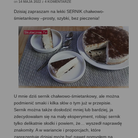
on
14 MAJA 2022
z
4 KOMENTARZE
Dzisiaj zapraszam na lekki SERNIK chałwowo-
śmietankowy –prosty, szybki, bez pieczenia!
U mnie dziś sernik chałwowo-śmietankowy, ale można
podmienić smaki i kilka słów o tym już w przepisie.
Sernik można także dosłodzić mniej lub bardziej, ja
zdecydowałam się na mały eksperyment, robiąc sernik
tylko delikatnie słodki i powiem, że… wyszedł naprawdę
znakomity. A w wariancie i proporcjach, które
zaprezentuję dzisiaj może być nawet pomysłem na