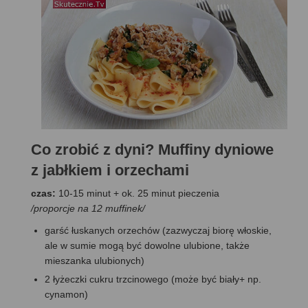
Co zrobić z dyni? Muffiny dyniowe
z jabłkiem i orzechami
czas:
10-15 minut + ok. 25 minut pieczenia
/proporcje na 12 muffinek/
garść łuskanych orzechów (zazwyczaj biorę włoskie,
ale w sumie mogą być dowolne ulubione, także
mieszanka ulubionych)
2 łyżeczki cukru trzcinowego (może być biały+ np.
cynamon)