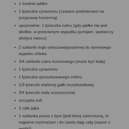
1 średnie jabłko
1 łyżeczka cynamonu (czasem podmieniam na
przyprawę korzenną)
opcjonalnie: 1 łyżeczka cukru (gdy jabłko nie jest
słodkie, w przeciwnym wypadku pomijam, wystarczy
słodycz owocu)
2 szklanki mąki orkiszowej/pszennej do domowego
wypieku chleba
3/4 szklanki cukru trzcinowego (może być biały)
1 łyżeczka cynamonu
1 łyżeczka sproszkowanego imbiru
1/3 łyżeczki mielonej gałki muszkatołowej
3/4 łyżeczki sody oczyszczonej
szczypta soli
2 całe jajka
1 szklanka puree z dyni (jeśli biorę zamrożoną, to
najpierw rozmrażam i do ciasta daję całą (razem z
wodą))