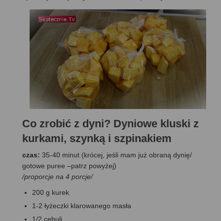
Co zrobić z dyni? Dyniowe kluski z
kurkami, szynką i szpinakiem
czas:
35-40 minut (krócej, jeśli mam już obraną dynię/
gotowe puree –patrz powyżej)
/proporcje na 4 porcje/
200 g kurek
1-2 łyżeczki klarowanego masła
1/2 cebuli