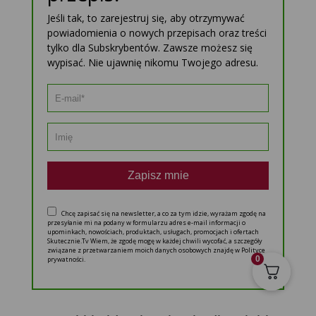
Jeśli tak, to zarejestruj się, aby otrzymywać
powiadomienia o nowych przepisach oraz treści
tylko dla Subskrybentów. Zawsze możesz się
wypisać. Nie ujawnię nikomu Twojego adresu.
Zapisz mnie
Chcę zapisać się na newsletter, a co za tym idzie, wyrażam zgodę na
przesyłanie mi na podany w formularzu adres e-mail informacji o
upominkach, nowościach, produktach, usługach, promocjach i ofertach
Skutecznie.Tv Wiem, że zgodę mogę w każdej chwili wycofać, a szczegóły
związane z przetwarzaniem moich danych osobowych znajdę w Polityce
0
prywatności.