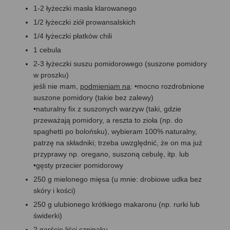
1-2 łyżeczki masła klarowanego
1/2 łyżeczki ziół prowansalskich
1/4 łyżeczki płatków chili
1 cebula
2-3 łyżeczki suszu pomidorowego (suszone pomidory
w proszku)
jeśli nie mam,
podmieniam na
: •mocno rozdrobnione
suszone pomidory (takie bez zalewy)
•naturalny fix z suszonych warzyw (taki, gdzie
przeważają pomidory, a reszta to zioła (np. do
spaghetti po bolońsku), wybieram 100% naturalny,
patrzę na składniki; trzeba uwzględnić, że on ma już
przyprawy np. oregano, suszoną cebulę, itp. lub
•gęsty przecier pomidorowy
250 g mielonego mięsa (u mnie: drobiowe udka bez
skóry i kości)
250 g ulubionego krótkiego makaronu (np. rurki lub
świderki)
2 garście liści szpinaku