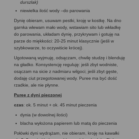
durszlak)
niewielka ilość wody –do parowania
Dynię obieram, usuwam pestki, kroję w kostkę. Na dno
garnka wlewam mało wody, wstawiam sito lub wkładkę
do parowania, układam dynię, przykrywam i gotuję na
parze do miękkości: 20-25 minut klasycznie (jeśli w
szybkowarze, to oczywiście krócej).
Ugotowaną wyjmuję, odsączam, chwilę studzę i blenduję
na gładko. Konsystencję reguluję: jeśli zbyt wodniste,
osączam na sicie z nadmiaru wilgoci; jeśli zbyt gęste,
dodaję ciut przegotowanej wody. Puree ma być dość
rzadkie, ale nie płynne.
Puree z dyni pieczonej
czas
: ok. 5 minut + ok. 45 minut pieczenia
dynia (w dowolnej ilości)
blacha wyłożona papierem lub matą do pieczenia
Połówki dyni wydrążam, nie obieram, kroję na kawałki