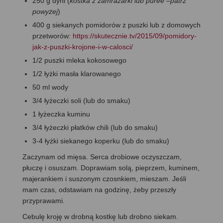
250 g dyni (
kostka z zamrażarki lub puree –patrz
powyżej
)
400 g siekanych pomidorów z puszki lub z domowych
przetworów:
https://skutecznie.tv/2015/09/pomidory-
jak-z-puszki-krojone-i-w-calosci/
1/2 puszki mleka kokosowego
1/2 łyżki masła klarowanego
50 ml wody
3/4 łyżeczki soli (lub do smaku)
1 łyżeczka kuminu
3/4 łyżeczki płatków chili (lub do smaku)
3-4 łyżki siekanego koperku (lub do smaku)
Zaczynam od mięsa. Serca drobiowe oczyszczam,
płuczę i osuszam. Doprawiam solą, pieprzem, kuminem,
majerankiem i suszonym czosnkiem, mieszam. Jeśli
mam czas, odstawiam na godzinę, żeby przeszły
przyprawami.
Cebulę kroję w drobną kostkę lub drobno siekam.