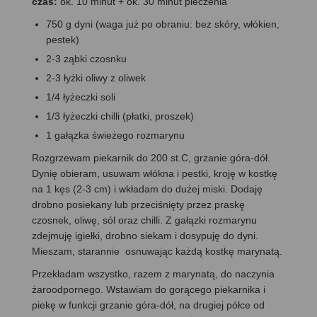
czas:
ok. 10 minut + ok. 30 minut pieczenia
750 g dyni (waga już po obraniu: bez skóry, włókien,
pestek)
2-3 ząbki czosnku
2-3 łyżki oliwy z oliwek
1/4 łyżeczki soli
1/3 łyżeczki chilli (płatki, proszek)
1 gałązka świeżego rozmarynu
Rozgrzewam piekarnik do 200 st.C, grzanie góra-dół.
Dynię obieram, usuwam włókna i pestki, kroję w kostkę
na 1 kęs (2-3 cm) i wkładam do dużej miski. Dodaję
drobno posiekany lub przeciśnięty przez praskę
czosnek, oliwę, sól oraz chilli. Z gałązki rozmarynu
zdejmuję igiełki, drobno siekam i dosypuję do dyni.
Mieszam, starannie osnuwając każdą kostkę marynatą.
Przekładam wszystko, razem z marynatą, do naczynia
żaroodpornego. Wstawiam do gorącego piekarnika i
piekę w funkcji grzanie góra-dół, na drugiej półce od