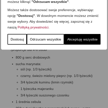
możesz kliknąć
"Odrzucam wszystkie"
.
Możesz także dostosować swoje preferencje, wybierając
opcję
"Dostosuj"
. W dowolnym momencie możesz zmienić
Co zrobić z dyni? Gulasz z serc
swoje wybory. Aby dowiedzieć się więcej, zapoznaj się z
naszą
Polityką prywatności
.
drobiowych w pomidorach, dyni i
mleku kokosowym
Dostosuj
Odrzucam wszystkie
Akceptuję wszystkie
czas:
ok. 60 minut
/proporcje dla 4-6 osób/
800 g serc drobiowych
sucha marynata:
sól (np. 1/3 łyżeczki)
czarny, świeżo mielony pieprz (np. 1/3 łyżeczki)
3/4 łyżeczki kuminu (kmin rzymski)
1 łyżeczka majeranku
3/4 łyżeczki suszonego czosnku
1 średnia cebula