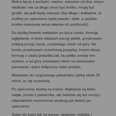
Mokre łączę z suchymi –ważne: mieszam od dna, wręcz
niedbale i nie za długo (musi być krótko, mogą być
grudki, ale jeśli będę mieszać zbyt długo i dokładnie, to
muffiny po upieczeniu będą twarde i zbite, a szybkie,
krótkie mieszanie wnosi właśnie ich pulchność).
Do każdej foremki nakładam po łyżce ciasta, formuję
wgłębienie, w które wkładam porcję jabłek, przykrywam
kolejną porcją ciasta, zostawiając otwór od góry. Na
koniec przykrywam orzechową posypką. Innymi słowy,
formuję z ciasta gniazdka tak, by jabłka zostały nim
otulone, a od góry zostawiam otwór na ewentualne
parowanie –patrz dołączony video przepis.
Wstawiam do rozgrzanego piekarnika i piekę około 25
minut, aż się zrumienią.
Po upieczeniu studzę na kratce. Najlepsze są lekko
ciepłe, prosto z piekarnika, ale świetnie się też mrożą i
odpowiednio rozmrożone smakują jak świeżo po
upieczeniu.
Super do kawy lub na wynos –jesienne, miękkie i