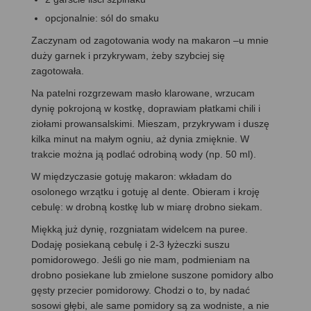
opcjonalnie: sól do smaku
Zaczynam od zagotowania wody na makaron –u mnie
duży garnek i przykrywam, żeby szybciej się
zagotowała.
Na patelni rozgrzewam masło klarowane, wrzucam
dynię pokrojoną w kostkę, doprawiam płatkami chili i
ziołami prowansalskimi. Mieszam, przykrywam i duszę
kilka minut na małym ogniu, aż dynia zmięknie. W
trakcie można ją podlać odrobiną wody (np. 50 ml).
W międzyczasie gotuję makaron: wkładam do
osolonego wrzątku i gotuję al dente. Obieram i kroję
cebulę: w drobną kostkę lub w miarę drobno siekam.
Miękką już dynię, rozgniatam widelcem na puree.
Dodaję posiekaną cebulę i 2-3 łyżeczki suszu
pomidorowego. Jeśli go nie mam, podmieniam na
drobno posiekane lub zmielone suszone pomidory albo
gęsty przecier pomidorowy. Chodzi o to, by nadać
sosowi głębi, ale same pomidory są za wodniste, a nie