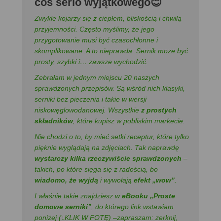
coś serio wyjątkowego😊
Zwykle kojarzy się z ciepłem, bliskością i chwilą
przyjemności. Często myślimy, że jego
przygotowanie musi być czasochłonne i
skomplikowane. A to nieprawda. Sernik może być
prosty, szybki i… zawsze wychodzić.
Zebrałam w jednym miejscu 20 naszych
sprawdzonych przepisów. Są wśród nich klasyki,
serniki bez pieczenia i takie w wersji
niskowęglowodanowej. Wszystkie
z prostych
składników
, które kupisz w pobliskim markecie.
Nie chodzi o to, by mieć setki receptur, które tylko
pięknie wyglądają na zdjęciach. Tak naprawdę
wystarczy kilka rzeczywiście sprawdzonych
–
takich, po które sięga się z radością, bo
wiadomo, że wyjdą
i wywołają
efekt „wow”
.
I właśnie takie znajdziesz w
eBooku „Proste
domowe serniki”
, do którego link wstawiam
poniżej (↓KLIK W FOTĘ) –zapraszam: zerknij,