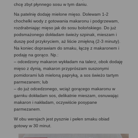
chcę zbyt płynnego sosu w tym daniu.
Na patelnię dodaję mielone mięso. Dolewam 1-2
chochelki wody z gotowania makaronu i podgrzewam,
rozdrabniając mięso jak do sosu bolońskiego. Do już
podsmażonego dokładam świeży szpinak, mieszam i
duszę pod przykryciem, aż liście zmiękną (2-3 minuty).
Na koniec doprawiam do smaku, łączę z makaronem i
podaję na gorąco. Np.:
– odcedzony makaron wykładam na talerz, obok dodaję
mięso z dynią, makaron przyprószam suszonymi
pomidorami lub mieloną papryką, a sos świeżo tartym
parmezanem; lub
– do już odcedzonego, wciąż gorącego makaronu w
garnku dokładam sos, delikatnie mieszam, osnuwając
makaron i nakładam, oczywiście posypane
parmezanem.
W obu wersjach jest pysznie i pełen smaku obiad
gotowy w 30 minut.