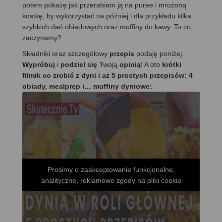
potem pokażę jak przerabiam ją na puree i mrożoną
kostkę, by wykorzystać na później i dla przykładu kilka
szybkich dań obiadowych oraz muffiny do kawy. To co,
zaczynamy?
Składniki oraz szczegółowy
przepis
podaję poniżej.
Wypróbuj
i
podziel się
Twoją
opinią
! A oto
krótki
filmik co zrobić z dyni i aż 5 prostych przepisów: 4
obiady, mealprep i… muffiny dyniowe:
Prosimy o zaakceptowanie funkcjonalne,
analityczne, reklamowe zgody na pliki cookie