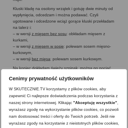
Kluski kładę na osolony wrzątek i gotuję dwie minuty od
wypłynięcia, odcedzam i można podawać. Czyli
ugotowane i odcedzone wciąż gorące kluski przekładam
na talerz i:
– w wersji
z mięsem bez sosu
: obkładam mięsem z
kurkami,
– w wersji
z mięsem w sosie
: polewam sosem mięsno-
kurkowym,
– w wersji
bez mięsa
: polewam sosem kurkowym.
Na koniec dokładam świeży szpinak, można go pociąć
np. nożyczkami i delikatnie mieszam. Podaję od razu,
Cenimy prywatność użytkowników
póki gorące, pachnące i pełne smaku.
W SKUTECZNIE.TV korzystamy z plików cookies, aby
zapewnić Ci najlepsze doświadczenia podczas korzystania z
naszej strony internetowej. Klikając
"Akceptuję wszystkie"
,
wyrażasz zgodę na wykorzystanie plików cookies, co pozwoli
nam dostosować treści i oferty do Twoich potrzeb. Jeśli nie
wyrażasz zgody na korzystanie z nieistotnych plików cookies,