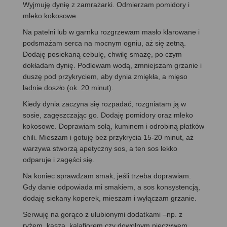
Wyjmuję dynię z zamrażarki. Odmierzam pomidory i
mleko kokosowe.
Na patelni lub w garnku rozgrzewam masło klarowane i
podsmażam serca na mocnym ogniu, aż się zetną.
Dodaję posiekaną cebulę, chwilę smażę, po czym
dokładam dynię. Podlewam wodą, zmniejszam grzanie i
duszę pod przykryciem, aby dynia zmiękła, a mięso
ładnie doszło (ok. 20 minut).
Kiedy dynia zaczyna się rozpadać, rozgniatam ją w
sosie, zagęszczając go. Dodaję pomidory oraz mleko
kokosowe. Doprawiam solą, kuminem i odrobiną płatków
chili. Mieszam i gotuję bez przykrycia 15-20 minut, aż
warzywa stworzą apetyczny sos, a ten sos lekko
odparuje i zagęści się.
Na koniec sprawdzam smak, jeśli trzeba doprawiam.
Gdy danie odpowiada mi smakiem, a sos konsystencją,
dodaję siekany koperek, mieszam i wyłączam grzanie.
Serwuję na gorąco z ulubionymi dodatkami –np. z
ryżem, kaszą, kalafiorem czy dowolnym pieczywem.