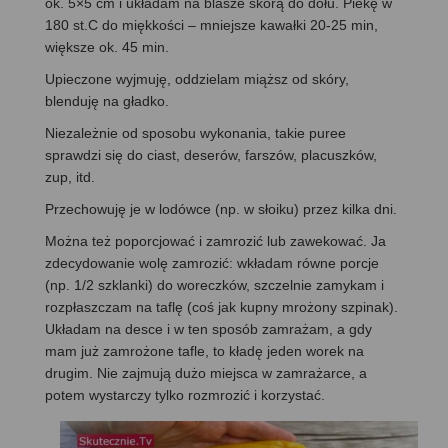
ok. 5×5 cm i układam na blasze skórą do dołu. Piekę w
180 st.C do miękkości – mniejsze kawałki 20-25 min,
większe ok. 45 min.
Upieczone wyjmuję, oddzielam miąższ od skóry,
blenduję na gładko.
Niezależnie od sposobu wykonania, takie puree
sprawdzi się do ciast, deserów, farszów, placuszków,
zup, itd.
Przechowuję je w lodówce (np. w słoiku) przez kilka dni.
Można też poporcjować i zamrozić lub zawekować. Ja
zdecydowanie wolę zamrozić: wkładam równe porcje
(np. 1/2 szklanki) do woreczków, szczelnie zamykam i
rozpłaszczam na taflę (coś jak kupny mrożony szpinak).
Układam na desce i w ten sposób zamrażam, a gdy
mam już zamrożone tafle, to kładę jeden worek na
drugim. Nie zajmują dużo miejsca w zamrażarce, a
potem wystarczy tylko rozmrozić i korzystać.