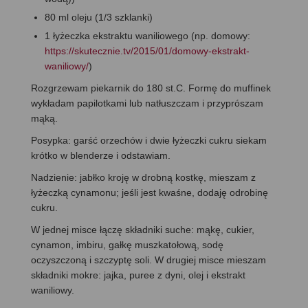
80 ml oleju (1/3 szklanki)
1 łyżeczka ekstraktu waniliowego (np. domowy:
https://skutecznie.tv/2015/01/domowy-ekstrakt-
waniliowy/
)
Rozgrzewam piekarnik do 180 st.C. Formę do muffinek
wykładam papilotkami lub natłuszczam i przyprószam
mąką.
Posypka: garść orzechów i dwie łyżeczki cukru siekam
krótko w blenderze i odstawiam.
Nadzienie: jabłko kroję w drobną kostkę, mieszam z
łyżeczką cynamonu; jeśli jest kwaśne, dodaję odrobinę
cukru.
W jednej misce łączę składniki suche: mąkę, cukier,
cynamon, imbiru, gałkę muszkatołową, sodę
oczyszczoną i szczyptę soli. W drugiej misce mieszam
składniki mokre: jajka, puree z dyni, olej i ekstrakt
waniliowy.