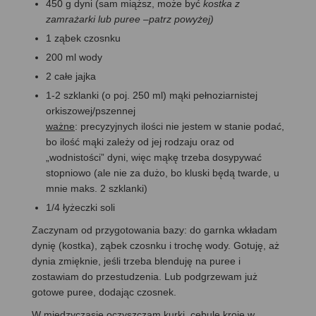
450 g dyni (sam miąższ, może być
kostka z
zamrażarki lub puree –patrz powyżej)
1 ząbek czosnku
200 ml wody
2 całe jajka
1-2 szklanki (o poj. 250 ml) mąki pełnoziarnistej
orkiszowej/pszennej
ważne
: precyzyjnych ilości nie jestem w stanie podać,
bo ilość mąki zależy od jej rodzaju oraz od
„wodnistości” dyni, więc mąkę trzeba dosypywać
stopniowo (ale nie za dużo, bo kluski będą twarde, u
mnie maks. 2 szklanki)
1/4 łyżeczki soli
Zaczynam od przygotowania bazy: do garnka wkładam
dynię (kostka), ząbek czosnku i trochę wody. Gotuję, aż
dynia zmięknie, jeśli trzeba blenduję na puree i
zostawiam do przestudzenia. Lub podgrzewam już
gotowe puree, dodając czosnek.
W międzyczasie oczyszczam kurki, cebulę kroję w