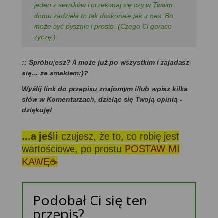
jeden z serników i przekonaj się czy w Twoim
domu zadziała to tak doskonale jak u nas. Bo
może być
pysznie i prosto. (Czego Ci gorąco
życzę.)
:: Spróbujesz? A może już po wszystkim i zajadasz
się… ze smakiem:)?
Wyślij link do przepisu znajomym i/lub wpisz kilka
słów w Komentarzach, dzieląc się Twoją opinią -
dziękuję!
...a jeśli
czujesz, że to, co robię jest
wartościowe, po prostu
POSTAW MI
KAWĘ☕
Podobał Ci się ten
przepis?