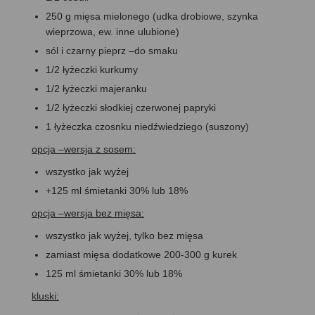
250 g mięsa mielonego (udka drobiowe, szynka
wieprzowa, ew. inne ulubione)
sól i czarny pieprz –do smaku
1/2 łyżeczki kurkumy
1/2 łyżeczki majeranku
1/2 łyżeczki słodkiej czerwonej papryki
1 łyżeczka czosnku niedźwiedziego (suszony)
opcja –wersja z sosem:
wszystko jak wyżej
+125 ml śmietanki 30% lub 18%
opcja –wersja bez mięsa:
wszystko jak wyżej, tylko bez mięsa
zamiast mięsa dodatkowe 200-300 g kurek
125 ml śmietanki 30% lub 18%
kluski: