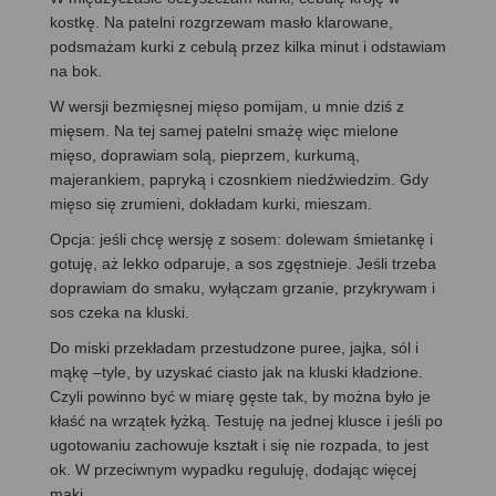
kostkę. Na patelni rozgrzewam masło klarowane,
podsmażam kurki z cebulą przez kilka minut i odstawiam
na bok.
W wersji bezmięsnej mięso pomijam, u mnie dziś z
mięsem. Na tej samej patelni smażę więc mielone
mięso, doprawiam solą, pieprzem, kurkumą,
majerankiem, papryką i czosnkiem niedźwiedzim. Gdy
mięso się zrumieni, dokładam kurki, mieszam.
Opcja: jeśli chcę wersję z sosem: dolewam śmietankę i
gotuję, aż lekko odparuje, a sos zgęstnieje. Jeśli trzeba
doprawiam do smaku, wyłączam grzanie, przykrywam i
sos czeka na kluski.
Do miski przekładam przestudzone puree, jajka, sól i
mąkę –tyle, by uzyskać ciasto jak na kluski kładzione.
Czyli powinno być w miarę gęste tak, by można było je
kłaść na wrzątek łyżką. Testuję na jednej klusce i jeśli po
ugotowaniu zachowuje kształt i się nie rozpada, to jest
ok. W przeciwnym wypadku reguluję, dodając więcej
mąki.