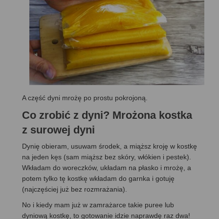
A część dyni mrożę po prostu pokrojoną.
Co zrobić z dyni? Mrożona kostka
z surowej dyni
Dynię obieram, usuwam środek, a miąższ kroję w kostkę
na jeden kęs (sam miąższ bez skóry, włókien i pestek).
Wkładam do woreczków, układam na płasko i mrożę, a
potem tylko tę kostkę wkładam do garnka i gotuję
(najczęściej już bez rozmrażania).
No i kiedy mam już w zamrażarce takie puree lub
dyniową kostkę, to gotowanie idzie naprawdę raz dwa!