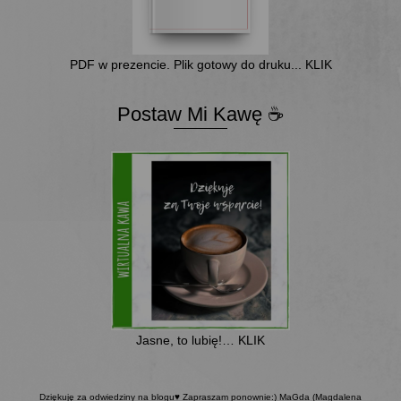
PDF w prezencie. Plik gotowy do druku... KLIK
Postaw Mi Kawę ☕
Jasne, to lubię!… KLIK
Dziękuję za odwiedziny na blogu♥ Zapraszam ponownie:) MaGda (Magdalena