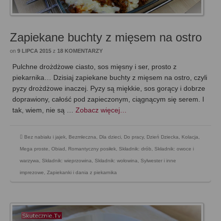
Zapiekane buchty z mięsem na ostro
on
9 LIPCA 2015
z
18 KOMENTARZY
Pulchne drożdżowe ciasto, sos mięsny i ser, prosto z
piekarnika… Dzisiaj zapiekane buchty z mięsem na ostro, czyli
pyzy drożdżowe inaczej. Pyzy są miękkie, sos gorący i dobrze
doprawiony, całość pod zapieczonym, ciągnącym się serem. I
tak, wiem, nie są …
Zobacz więcej…
Bez nabiału i jajek
,
Bezmleczna
,
Dla dzieci
,
Do pracy
,
Dzień Dziecka
,
Kolacja
,
Mega proste
,
Obiad
,
Romantyczny posiłek
,
Składnik: drób
,
Składnik: owoce i
warzywa
,
Składnik: wieprzowina
,
Składnik: wołowina
,
Sylwester i inne
imprezowe
,
Zapiekanki i dania z piekarnika