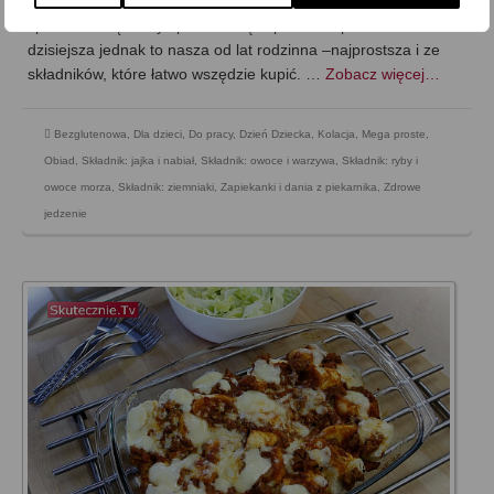
puree. Nie wiem czy dobrze kojarzę, ale z podobnym daniem
spotkałam się kiedyś pod nazwą zapiekanka pasterska. Ta
dzisiejsza jednak to nasza od lat rodzinna –najprostsza i ze
składników, które łatwo wszędzie kupić. …
Zobacz więcej…
Bezglutenowa
,
Dla dzieci
,
Do pracy
,
Dzień Dziecka
,
Kolacja
,
Mega proste
,
Obiad
,
Składnik: jajka i nabiał
,
Składnik: owoce i warzywa
,
Składnik: ryby i
owoce morza
,
Składnik: ziemniaki
,
Zapiekanki i dania z piekarnika
,
Zdrowe
jedzenie