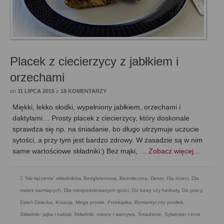
Placek z ciecierzycy z jabłkiem i
orzechami
on
11 LIPCA 2015
z
18 KOMENTARZY
Miękki, lekko słodki, wypełniony jabłkiem, orzechami i
daktylami… Prosty placek z ciecierzycy, który doskonale
sprawdza się np. na śniadanie, bo długo utrzymuje uczucie
sytości, a przy tym jest bardzo zdrowy. W zasadzie są w nim
same wartościowe składniki:) Bez mąki, …
Zobacz więcej…
'Nie-łączenie' składników
,
Bezglutenowa
,
Bezmleczna
,
Deser
,
Dla dzieci
,
Dla
matek karmiących
,
Dla niespodziewanych gości
,
Do kawy czy herbaty
,
Do pracy
,
Dzień Dziecka
,
Kolacja
,
Mega proste
,
Przekąska
,
Romantyczny posiłek
,
Składnik: jajka i nabiał
,
Składnik: owoce i warzywa
,
Śniadanie
,
Sylwester i inne