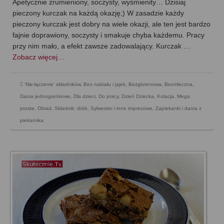
Apetycznie zrumieniony, soczysty, wyśmienity… Dzisiaj
pieczony kurczak na każdą okazję;) W zasadzie każdy
pieczony kurczak jest dobry na wiele okazji, ale ten jest bardzo
fajnie doprawiony, soczysty i smakuje chyba każdemu. Pracy
przy nim mało, a efekt zawsze zadowalający. Kurczak …
Zobacz więcej…
'Nie-łączenie' składników
,
Bez nabiału i jajek
,
Bezglutenowa
,
Bezmleczna
,
Dania jednogarnkowe
,
Dla dzieci
,
Do pracy
,
Dzień Dziecka
,
Kolacja
,
Mega
proste
,
Obiad
,
Składnik: drób
,
Sylwester i inne imprezowe
,
Zapiekanki i dania z
piekarnika