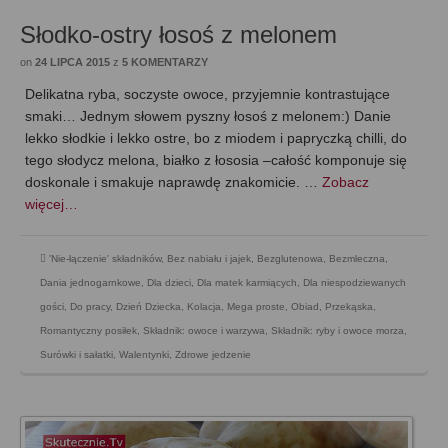
Słodko-ostry łosoś z melonem
on
24 LIPCA 2015
z
5 KOMENTARZY
Delikatna ryba, soczyste owoce, przyjemnie kontrastujące
smaki… Jednym słowem pyszny łosoś z melonem:) Danie
lekko słodkie i lekko ostre, bo z miodem i papryczką chilli, do
tego słodycz melona, białko z łososia –całość komponuje się
doskonale i smakuje naprawdę znakomicie. …
Zobacz
więcej…
'Nie-łączenie' składników
,
Bez nabiału i jajek
,
Bezglutenowa
,
Bezmleczna
,
Dania jednogarnkowe
,
Dla dzieci
,
Dla matek karmiących
,
Dla niespodziewanych
gości
,
Do pracy
,
Dzień Dziecka
,
Kolacja
,
Mega proste
,
Obiad
,
Przekąska
,
Romantyczny posiłek
,
Składnik: owoce i warzywa
,
Składnik: ryby i owoce morza
,
Surówki i sałatki
,
Walentynki
,
Zdrowe jedzenie