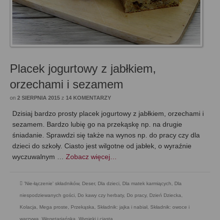
Placek jogurtowy z jabłkiem,
orzechami i sezamem
on
2 SIERPNIA 2015
z
14 KOMENTARZY
Dzisiaj bardzo prosty placek jogurtowy z jabłkiem, orzechami i
sezamem. Bardzo lubię go na przekąskę np. na drugie
śniadanie. Sprawdzi się także na wynos np. do pracy czy dla
dzieci do szkoły. Ciasto jest wilgotne od jabłek, o wyraźnie
wyczuwalnym …
Zobacz więcej…
'Nie-łączenie' składników
,
Deser
,
Dla dzieci
,
Dla matek karmiących
,
Dla
niespodziewanych gości
,
Do kawy czy herbaty
,
Do pracy
,
Dzień Dziecka
,
Kolacja
,
Mega proste
,
Przekąska
,
Składnik: jajka i nabiał
,
Składnik: owoce i
warzywa
,
Wegetariańska
,
Wypieki i ciasta