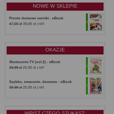
do
NOWE W SKLEPIE
50,00 zł
Proste domowe serniki - eBook
Pierwotna
Aktualna
47,00
zł
39,00
zł
z VAT
cena
cena
wynosiła:
wynosi:
47,00 zł.
39,00 zł.
OKAZJE
Skutecznie.TV (vol.2) - eBook
Pierwotna
Aktualna
39,99
zł
25,00
zł
z VAT
cena
cena
wynosiła:
wynosi:
Szybko, smacznie, domowo - eBook
39,99 zł.
25,00 zł.
Pierwotna
Aktualna
39,99
zł
25,00
zł
z VAT
cena
cena
wynosiła:
wynosi:
39,99 zł.
25,00 zł.
WPISZ CZEGO SZUKASZ: