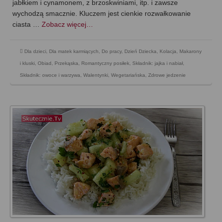
jabłkiem i cynamonem, z brzoskwiniami, itp. i zawsze
wychodzą smacznie. Kluczem jest cienkie rozwałkowanie
ciasta …
Zobacz więcej…
Dla dzieci
,
Dla matek karmiących
,
Do pracy
,
Dzień Dziecka
,
Kolacja
,
Makarony
i kluski
,
Obiad
,
Przekąska
,
Romantyczny posiłek
,
Składnik: jajka i nabiał
,
Składnik: owoce i warzywa
,
Walentynki
,
Wegetariańska
,
Zdrowe jedzenie