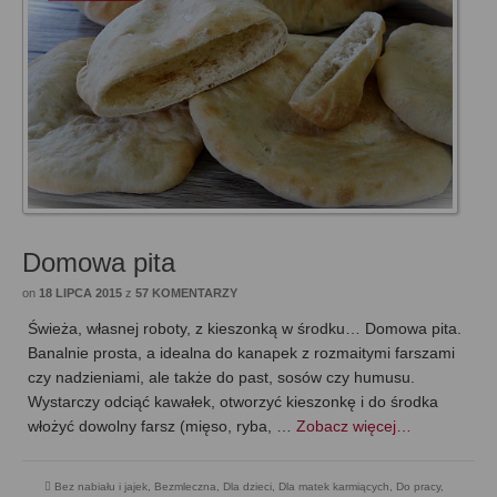
Domowa pita
on
18 LIPCA 2015
z
57 KOMENTARZY
Świeża, własnej roboty, z kieszonką w środku… Domowa pita.
Banalnie prosta, a idealna do kanapek z rozmaitymi farszami
czy nadzieniami, ale także do past, sosów czy humusu.
Wystarczy odciąć kawałek, otworzyć kieszonkę i do środka
włożyć dowolny farsz (mięso, ryba, …
Zobacz więcej…
Bez nabiału i jajek
,
Bezmleczna
,
Dla dzieci
,
Dla matek karmiących
,
Do pracy
,