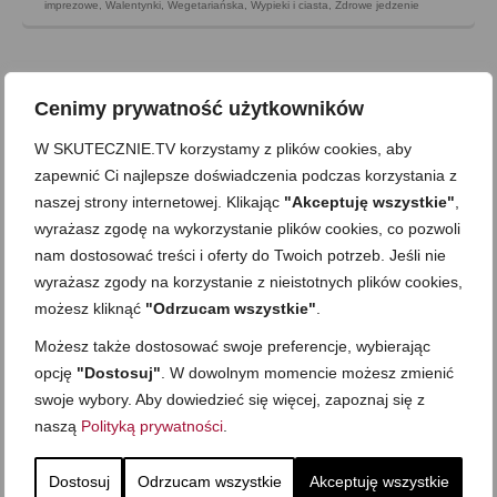
imprezowe
,
Walentynki
,
Wegetariańska
,
Wypieki i ciasta
,
Zdrowe jedzenie
Cenimy prywatność użytkowników
W SKUTECZNIE.TV korzystamy z plików cookies, aby
zapewnić Ci najlepsze doświadczenia podczas korzystania z
naszej strony internetowej. Klikając
"Akceptuję wszystkie"
,
wyrażasz zgodę na wykorzystanie plików cookies, co pozwoli
nam dostosować treści i oferty do Twoich potrzeb. Jeśli nie
wyrażasz zgody na korzystanie z nieistotnych plików cookies,
możesz kliknąć
"Odrzucam wszystkie"
.
Możesz także dostosować swoje preferencje, wybierając
Zapiekana ryba pod pieczarkami i
opcję
"Dostosuj"
. W dowolnym momencie możesz zmienić
swoje wybory. Aby dowiedzieć się więcej, zapoznaj się z
ziemniaczanym puree
naszą
Polityką prywatności
.
on
10 LIPCA 2015
z
12 KOMENTARZY
Dzisiaj zapiekana ryba pod pieczarkami i ziemniaczanym
Dostosuj
Odrzucam wszystkie
Akceptuję wszystkie