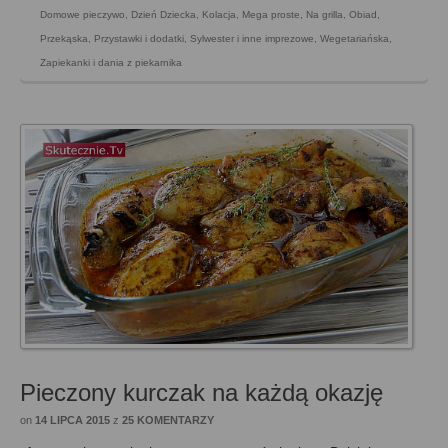
Domowe pieczywo
,
Dzień Dziecka
,
Kolacja
,
Mega proste
,
Na grilla
,
Obiad
,
Przekąska
,
Przystawki i dodatki
,
Sylwester i inne imprezowe
,
Wegetariańska
,
Zapiekanki i dania z piekarnika
Pieczony kurczak na każdą okazję
on
14 LIPCA 2015
z
25 KOMENTARZY