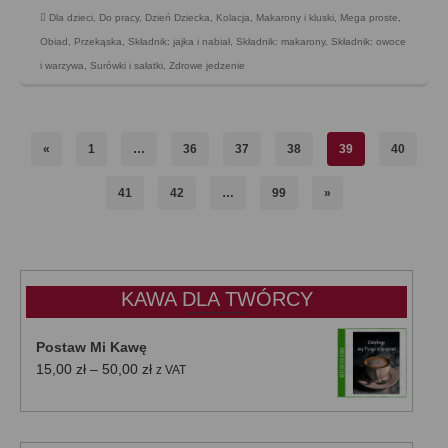
Dla dzieci
,
Do pracy
,
Dzień Dziecka
,
Kolacja
,
Makarony i kluski
,
Mega proste
,
Obiad
,
Przekąska
,
Składnik: jajka i nabiał
,
Składnik: makarony
,
Składnik: owoce
i warzywa
,
Surówki i sałatki
,
Zdrowe jedzenie
«
1
…
36
37
38
39
40
41
42
…
99
»
KAWA DLA TWÓRCY
Postaw Mi Kawę
Zakres
15,00
zł
–
50,00
zł
z VAT
cen:
od
15,00 zł