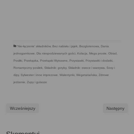
'Nie-łączenie' składników
,
Bez nabiału i jajek
,
Bezglutenowa
,
Dania
jednogarnkowe
,
Dla niespodziewanych gości
,
Kolacja
,
Mega proste
,
Obiad
,
Posiłki
,
Przekąska
,
Przekąski Wytrawne
,
Przystawki
,
Przystawki i dodatki
,
Romantyczny posiłek
,
Składnik: grzyby
,
Składnik: owoce i warzywa
,
Sosy i
dipy
,
Sylwester i inne imprezowe
,
Walentynki
,
Wegetariańska
,
Zdrowe
jedzenie
,
Zupy i gulasze
Wcześniejszy
Następny