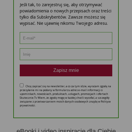
Jeśli tak, to zarejestruj się, aby otrzymywać
powiadomienia o nowych przepisach oraz treści
tylko dla Subskrybentów. Zawsze możesz się
wypisać. Nie ujawnię nikomu Twojego adresu.
Zapisz mnie
Chcę zapisać się na newsletter, a co za tym idzie, wyrażam zgodę na
przesyłanie mi na podany w formularzu adres e-mail informacji o
upominkach, nowościach, produktach, usługach, promocjach i ofertach
Skutecznie.Tv Wiem, że zgodę mogę w każdej chwili wycofać, a szczegóły
związane z przetwarzaniem moich danych osobowych znajdę w Polityce
prywatności.
eBooki i video inspiracje dla Ciebie