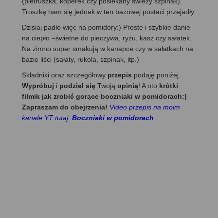
(pietruszka, koperek czy posiekany świeży szpinak).
Troszkę nam się jednak w ten bazowej postaci przejadły.
Dzisiaj padło więc na pomidory:) Proste i szybkie danie
na ciepło –świetne do pieczywa, ryżu, kasz czy sałatek.
Na zimno super smakują w kanapce czy w sałatkach na
bazie liści (sałaty, rukola, szpinak, itp.)
Składniki oraz szczegółowy
przepis
podaję poniżej.
Wypróbuj
i
podziel się
Twoją
opinią
! A oto
krótki
filmik jak zrobić gorące boczniaki w pomidorach:)
Zapraszam do obejrzenia!
Video przepis na moim
kanale YT tutaj:
Boczniaki w pomidorach