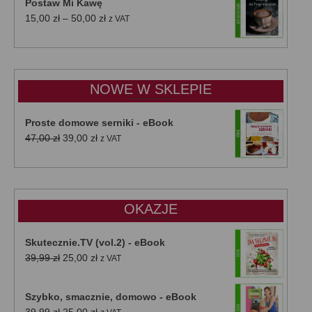
Postaw Mi Kawę
Zakres
15,00
zł
–
50,00
zł
z VAT
cen:
od
15,00 zł
do
NOWE W SKLEPIE
50,00 zł
Proste domowe serniki - eBook
Pierwotna
Aktualna
47,00
zł
39,00
zł
z VAT
cena
cena
wynosiła:
wynosi:
47,00 zł.
39,00 zł.
OKAZJE
Skutecznie.TV (vol.2) - eBook
Pierwotna
Aktualna
39,99
zł
25,00
zł
z VAT
cena
cena
wynosiła:
wynosi:
Szybko, smacznie, domowo - eBook
39,99 zł.
25,00 zł.
Pierwotna
Aktualna