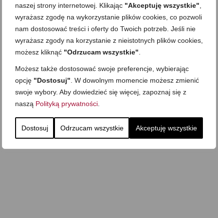
Zobacz też
naszej strony internetowej. Klikając
"Akceptuję wszystkie"
,
wyrażasz zgodę na wykorzystanie plików cookies, co pozwoli
nam dostosować treści i oferty do Twoich potrzeb. Jeśli nie
wyrażasz zgody na korzystanie z nieistotnych plików cookies,
Domowy ketchup (bez
Tarta francuska z
cukru)
cebulą i pomidorem
możesz kliknąć
"Odrzucam wszystkie"
.
Możesz także dostosować swoje preferencje, wybierając
Zupa kurkowa z
Domowe żelki
selerem i pietruszką
opcję
"Dostosuj"
. W dowolnym momencie możesz zmienić
Zapiekany naleśnik z
mięsem i pieczarkami. I
swoje wybory. Aby dowiedzieć się więcej, zapoznaj się z
Gołąbki z cukinii
prosta sałatka
naszą
Polityką prywatności
.
Najprostszy klasyczny
chlebek bananowy
Kotlety ruskie
(zawsze się uda!)
Dostosuj
Odrzucam wszystkie
Akceptuję wszystkie