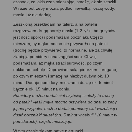
czosnek, co jakiś czas mieszając, smażę, aż się zeszkli.
W razie potrzeby można podlać niewielką ilością wody,
masła już nie dodaję.
Zeszkloną przekładam na talerz, a na patelni
rozgrzewam drugą porcję masła (1-2 łyżki, bo grzybów
jest dość sporo) i podsmażam boczniaki. Często
mieszam, by mąka mocno nie przywarła do patelni
(trochę będzie przywierać, to normalne, ale za chwilę
złapią ją pomidory i ona zagęści sos). Chwilę
podsmażam, aż mąka straci surowość, po czym
dokładam cebulę. Doprawiam solą, pieprzem i oregano,
po czym mieszam i smażę na niezbyt dużym ok. 10
minut. Dodaję pomidory, mieszam i duszę ok. 5 minut.
Łącznie ok. 15 minut na ogniu.
Pomidory można dodać ciut szybciej –zależy to trochę
od patelni –jeśli mąka mocno przywiera do dna, to żeby
jej nie przypalić, można dodać pomidory ciut wcześniej i
dusić boczniaki dłużej (np. 5 minut w cebuli i 10 minut w
pomidorach), często mieszając.
W tym czasie siekam natkę pietruszki.