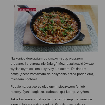
Na koniec doprawiam do smaku –solą, pieprzem i
oregano. I przypraw nie żałuję;) Można zakwasić świeżo
wyciśniętym sokiem z cytryny lub octem. Dokładam
natkę (część zostawiam do posypania przed podaniem),
mieszam i gotowe.
Podaję na gorąco ze ulubionym pieczywem (chleb
razowy, żytni, bagietka, ciabatta, itp.) lub np. z ryżem.
Takie boczniaki smakują też na zimno –np. na kanapce
z pesto lub w sałatce z rukoli. Przykładowa sałatka: