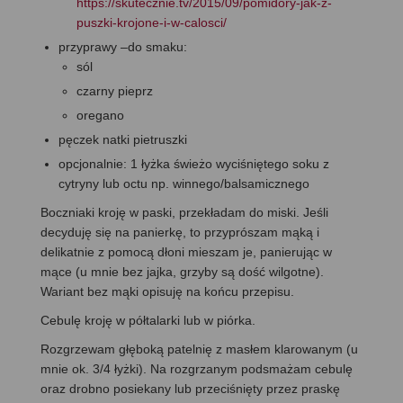
https://skutecznie.tv/2015/09/pomidory-jak-z-
puszki-krojone-i-w-calosci/
przyprawy –do smaku:
sól
czarny pieprz
oregano
pęczek natki pietruszki
opcjonalnie: 1 łyżka świeżo wyciśniętego soku z
cytryny lub octu np. winnego/balsamicznego
Boczniaki kroję w paski, przekładam do miski. Jeśli
decyduję się na panierkę, to przyprószam mąką i
delikatnie z pomocą dłoni mieszam je, panierując w
mące (u mnie bez jajka, grzyby są dość wilgotne).
Wariant bez mąki opisuję na końcu przepisu.
Cebulę kroję w półtalarki lub w piórka.
Rozgrzewam głęboką patelnię z masłem klarowanym (u
mnie ok. 3/4 łyżki). Na rozgrzanym podsmażam cebulę
oraz drobno posiekany lub przeciśnięty przez praskę