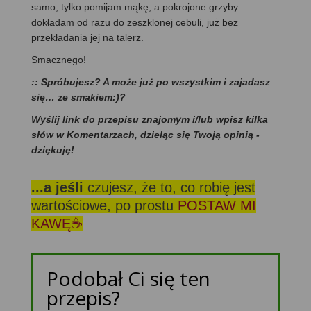
samo, tylko pomijam mąkę, a pokrojone grzyby
dokładam od razu do zeszklonej cebuli, już bez
przekładania jej na talerz.
Smacznego!
:: Spróbujesz? A może już po wszystkim i zajadasz
się… ze smakiem:)?
Wyślij link do przepisu znajomym i/lub wpisz kilka
słów w Komentarzach, dzieląc się Twoją opinią -
dziękuję!
...a jeśli
czujesz, że to, co robię jest
wartościowe, po prostu
POSTAW MI
KAWĘ☕
Podobał Ci się ten
przepis?