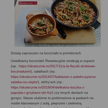
Dzisiaj zapraszam na boczniaki w pomidorach.
Uwielbiamy boczniaki! Rewelacyjnie smakują w zupach
(np.:
https://skutecznie.tv/2017/11/a-la-flaczki-drobiowe-
boczniakami/
), sałatkach (np.:
https://skutecznie.tv/2014/07/baklazan-z-patelni-pyszna-
salatka-na-cieplo/
), stirfry’ach (np.:
https://skutecznie.tv/2018/04/delikatna-kaczka-z-
papryka-i-grzybami-stir-fry/
) czy innych daniach na
gorąco. Nasze ulubione to podsmażone w paskach na
maśle klarowanym z solą, pieprzem i zieleniną