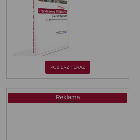
POBIERZ TERAZ
Reklama