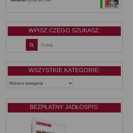
39,99
zł
25,00
zł
z VAT
cena
cena
wynosiła:
wynosi:
39,99 zł.
25,00 zł.
WPISZ CZEGO SZUKASZ:
WSZYSTKIE KATEGORIE:
WSZYSTKIE
KATEGORIE:
BEZPŁATNY JADŁOSPIS: