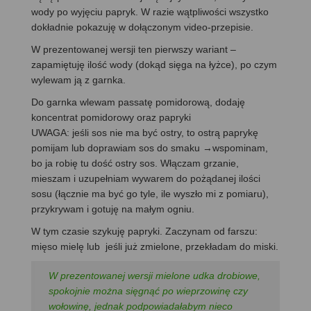
wody po wyjęciu papryk. W razie wątpliwości wszystko
dokładnie pokazuję w dołączonym video-przepisie.
W prezentowanej wersji ten pierwszy wariant –
zapamiętuję ilość wody (dokąd sięga na łyżce), po czym
wylewam ją z garnka.
Do garnka wlewam passatę pomidorową, dodaję
koncentrat pomidorowy oraz papryki
UWAGA: jeśli sos nie ma być ostry, to ostrą paprykę
pomijam lub doprawiam sos do smaku →wspominam,
bo ja robię tu dość ostry sos. Włączam grzanie,
mieszam i uzupełniam wywarem do pożądanej ilości
sosu (łącznie ma być go tyle, ile wyszło mi z pomiaru),
przykrywam i gotuję na małym ogniu.
W tym czasie szykuję papryki. Zaczynam od farszu:
mięso mielę lub jeśli już zmielone, przekładam do miski.
W prezentowanej wersji mielone udka drobiowe,
spokojnie można sięgnąć po wieprzowinę czy
wołowinę, jednak podpowiadałabym nieco