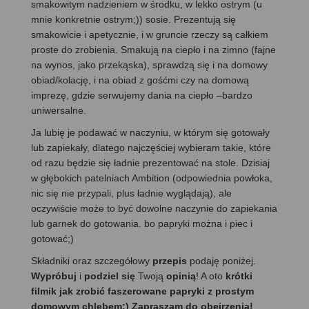
smakowitym nadzieniem w środku, w lekko ostrym (u
mnie konkretnie ostrym;)) sosie. Prezentują się
smakowicie i apetycznie, i w gruncie rzeczy są całkiem
proste do zrobienia. Smakują na ciepło i na zimno (fajne
na wynos, jako przekąska), sprawdzą się i na domowy
obiad/kolację, i na obiad z gośćmi czy na domową
imprezę, gdzie serwujemy dania na ciepło –bardzo
uniwersalne.
Ja lubię je podawać w naczyniu, w którym się gotowały
lub zapiekały, dlatego najczęściej wybieram takie, które
od razu będzie się ładnie prezentować na stole. Dzisiaj
w głębokich patelniach Ambition (odpowiednia powłoka,
nic się nie przypali, plus ładnie wyglądają), ale
oczywiście może to być dowolne naczynie do zapiekania
lub garnek do gotowania. bo papryki można i piec i
gotować;)
Składniki oraz szczegółowy
przepis
podaję poniżej.
Wypróbuj
i
podziel się
Twoją
opinią
! A oto
krótki
filmik jak zrobić faszerowane papryki z prostym
domowym chlebem:) Zapraszam do obejrzenia!