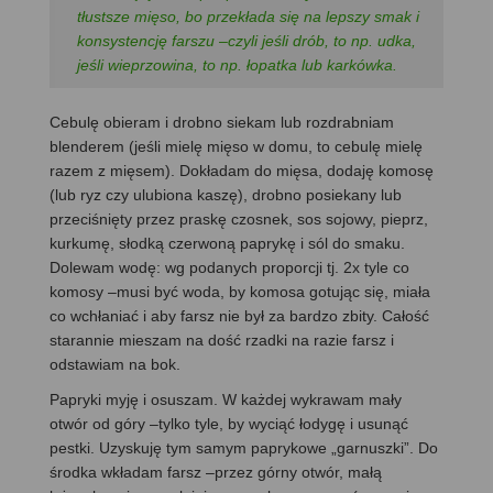
tłustsze mięso, bo przekłada się na lepszy smak i
konsystencję farszu –czyli jeśli drób, to np. udka,
jeśli wieprzowina, to np. łopatka lub karkówka.
Cebulę obieram i drobno siekam lub rozdrabniam
blenderem (jeśli mielę mięso w domu, to cebulę mielę
razem z mięsem). Dokładam do mięsa, dodaję komosę
(lub ryz czy ulubiona kaszę), drobno posiekany lub
przeciśnięty przez praskę czosnek, sos sojowy, pieprz,
kurkumę, słodką czerwoną paprykę i sól do smaku.
Dolewam wodę: wg podanych proporcji tj. 2x tyle co
komosy –musi być woda, by komosa gotując się, miała
co wchłaniać i aby farsz nie był za bardzo zbity. Całość
starannie mieszam na dość rzadki na razie farsz i
odstawiam na bok.
Papryki myję i osuszam. W każdej wykrawam mały
otwór od góry –tylko tyle, by wyciąć łodygę i usunąć
pestki. Uzyskuję tym samym paprykowe „garnuszki”. Do
środka wkładam farsz –przez górny otwór, małą