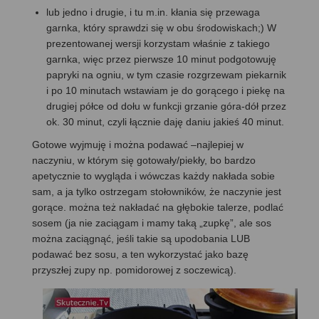
lub jedno i drugie, i tu m.in. kłania się przewaga
garnka, który sprawdzi się w obu środowiskach;) W
prezentowanej wersji korzystam właśnie z takiego
garnka, więc przez pierwsze 10 minut podgotowuję
papryki na ogniu, w tym czasie rozgrzewam piekarnik
i po 10 minutach wstawiam je do gorącego i piekę na
drugiej półce od dołu w funkcji grzanie góra-dół przez
ok. 30 minut, czyli łącznie daję daniu jakieś 40 minut.
Gotowe wyjmuję i można podawać –najlepiej w
naczyniu, w którym się gotowały/piekły, bo bardzo
apetycznie to wygląda i wówczas każdy nakłada sobie
sam, a ja tylko ostrzegam stołowników, że naczynie jest
gorące. można też nakładać na głębokie talerze, podlać
sosem (ja nie zaciągam i mamy taką „zupkę”, ale sos
można zaciągnąć, jeśli takie są upodobania LUB
podawać bez sosu, a ten wykorzystać jako bazę
przyszłej zupy np. pomidorowej z soczewicą).