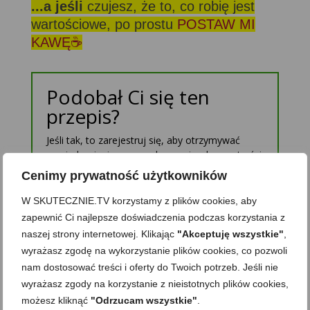
...a jeśli
czujesz, że to, co robię jest
wartościowe, po prostu
POSTAW MI
KAWĘ☕
Podobał Ci się ten
przepis?
Jeśli tak, to zarejestruj się, aby otrzymywać
powiadomienia o nowych przepisach oraz treści
tylko dla Subskrybentów. Zawsze możesz się
Cenimy prywatność użytkowników
wypisać. Nie ujawnię nikomu Twojego adresu.
W SKUTECZNIE.TV korzystamy z plików cookies, aby
zapewnić Ci najlepsze doświadczenia podczas korzystania z
naszej strony internetowej. Klikając
"Akceptuję wszystkie"
,
wyrażasz zgodę na wykorzystanie plików cookies, co pozwoli
nam dostosować treści i oferty do Twoich potrzeb. Jeśli nie
wyrażasz zgody na korzystanie z nieistotnych plików cookies,
Zapisz mnie
możesz kliknąć
"Odrzucam wszystkie"
.