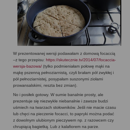
W prezentowanej wersji podawałam z domową focaccią
–z tego przepisu:
https://skutecznie.tv/2014/07/focaccia-
wersja-bazowa/
(tylko podmieniałam połowę mąki na
mąkę pszenną pełnoziarnistą, czyli brałam pół zwykłej i
pół pełnoziarnistej, posypałam suszonymi ziołami
prowansalskimi, reszta bez zmian).
No i posiłek gotowy. W sumie banalnie prosty, ale
prezentuje się niezwykle niebanalnie i zawsze budzi
uśmiech na twarzach stołowników. Jeśli nie macie czasu
lub chęci na pieczenie focacci, to papryki można podać
z dowolnym ulubionym pieczywem np. z razowcem czy
chrupiącą bagietką. Lub z kalafiorem na parze.