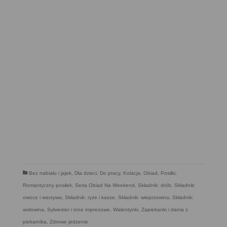
Bez nabiału i jajek
,
Dla dzieci
,
Do pracy
,
Kolacja
,
Obiad
,
Posiłki
,
Romantyczny posiłek
,
Seria Obiad Na Weekend
,
Składnik: drób
,
Składnik:
owoce i warzywa
,
Składnik: ryże i kasze
,
Składnik: wieprzowina
,
Składnik:
wołowina
,
Sylwester i inne imprezowe
,
Walentynki
,
Zapiekanki i dania z
piekarnika
,
Zdrowe jedzenie