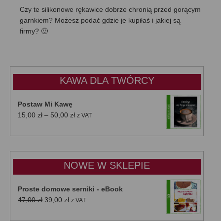
Czy te silikonowe rękawice dobrze chronią przed gorącym
garnkiem? Możesz podać gdzie je kupiłaś i jakiej są
firmy? 🙂
KAWA DLA TWÓRCY
Postaw Mi Kawę
Zakres
15,00
zł
–
50,00
zł
z VAT
cen:
od
15,00 zł
do
NOWE W SKLEPIE
50,00 zł
Proste domowe serniki - eBook
Pierwotna
Aktualna
47,00
zł
39,00
zł
z VAT
cena
cena