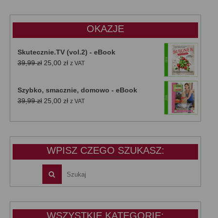
wynosiła:
wynosi:
47,00 zł.
39,00 zł.
OKAZJE
Skutecznie.TV (vol.2) - eBook
Pierwotna
Aktualna
39,99
zł
25,00
zł
z VAT
cena
cena
wynosiła:
wynosi:
Szybko, smacznie, domowo - eBook
39,99 zł.
25,00 zł.
Pierwotna
Aktualna
39,99
zł
25,00
zł
z VAT
cena
cena
wynosiła:
wynosi:
39,99 zł.
25,00 zł.
WPISZ CZEGO SZUKASZ:
WSZYSTKIE KATEGORIE: