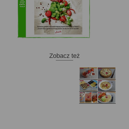
Zobacz też
Domowy ketchup (bez
Tarta francuska z
cukru)
cebulą i pomidorem
Zupa kurkowa z
Domowe żelki
selerem i pietruszką
Zapiekany naleśnik z
mięsem i pieczarkami. I
Gołąbki z cukinii
prosta sałatka
Najprostszy klasyczny
chlebek bananowy
Kotlety ruskie
(zawsze się uda!)