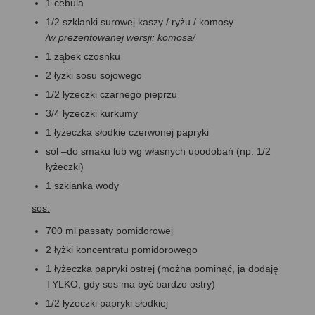
1 cebula
1/2 szklanki surowej kaszy / ryżu / komosy
/w prezentowanej wersji: komosa/
1 ząbek czosnku
2 łyżki sosu sojowego
1/2 łyżeczki czarnego pieprzu
3/4 łyżeczki kurkumy
1 łyżeczka słodkie czerwonej papryki
sól –do smaku lub wg własnych upodobań (np. 1/2
łyżeczki)
1 szklanka wody
sos:
700 ml passaty pomidorowej
2 łyżki koncentratu pomidorowego
1 łyżeczka papryki ostrej (można pominąć, ja dodaję
TYLKO, gdy sos ma być bardzo ostry)
1/2 łyżeczki papryki słodkiej