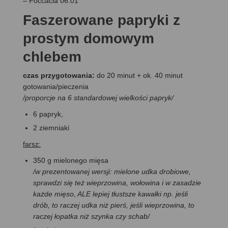
– Foccacia 06:01
Faszerowane papryki z
prostym domowym
chlebem
czas przygotowania:
do 20 minut + ok. 40 minut
gotowania/pieczenia
/proporcje na 6 standardowej wielkości papryk/
6 papryk,
2 ziemniaki
farsz:
350 g mielonego mięsa
/w prezentowanej wersji: mielone udka drobiowe,
sprawdzi się też wieprzowina, wołowina i w zasadzie
każde mięso, ALE lepiej tłustsze kawałki np. jeśli
drób, to raczej udka niż pierś, jeśli wieprzowina, to
raczej łopatka niż szynka czy schab/