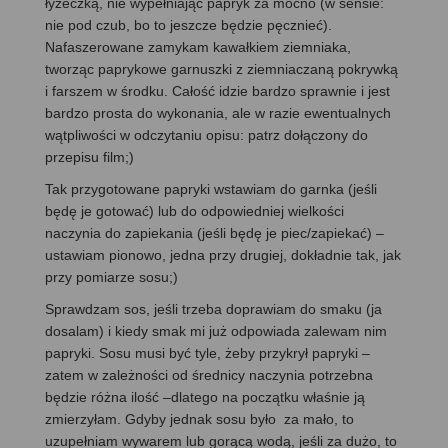
łyżeczką, nie wypełniając papryk za mocno (w sensie:
nie pod czub, bo to jeszcze będzie pęcznieć).
Nafaszerowane zamykam kawałkiem ziemniaka,
tworząc paprykowe garnuszki z ziemniaczaną pokrywką
i farszem w środku. Całość idzie bardzo sprawnie i jest
bardzo prosta do wykonania, ale w razie ewentualnych
wątpliwości w odczytaniu opisu: patrz dołączony do
przepisu film;)
Tak przygotowane papryki wstawiam do garnka (jeśli
będę je gotować) lub do odpowiedniej wielkości
naczynia do zapiekania (jeśli będę je piec/zapiekać) –
ustawiam pionowo, jedna przy drugiej, dokładnie tak, jak
przy pomiarze sosu;)
Sprawdzam sos, jeśli trzeba doprawiam do smaku (ja
dosalam) i kiedy smak mi już odpowiada zalewam nim
papryki. Sosu musi być tyle, żeby przykrył papryki –
zatem w zależności od średnicy naczynia potrzebna
będzie różna ilość –dlatego na początku właśnie ją
zmierzyłam. Gdyby jednak sosu było za mało, to
uzupełniam wywarem lub gorącą wodą, jeśli za dużo, to