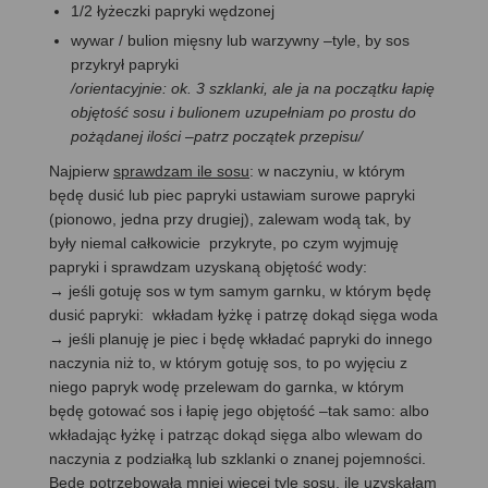
1/2 łyżeczki papryki wędzonej
wywar / bulion mięsny lub warzywny –tyle, by sos
przykrył papryki
/orientacyjnie: ok. 3 szklanki, ale ja na początku łapię
objętość sosu i bulionem uzupełniam po prostu do
pożądanej ilości –patrz początek przepisu/
Najpierw
sprawdzam ile sosu
: w naczyniu, w którym
będę dusić lub piec papryki ustawiam surowe papryki
(pionowo, jedna przy drugiej), zalewam wodą tak, by
były niemal całkowicie przykryte, po czym wyjmuję
papryki i sprawdzam uzyskaną objętość wody:
→ jeśli gotuję sos w tym samym garnku, w którym będę
dusić papryki: wkładam łyżkę i patrzę dokąd sięga woda
→ jeśli planuję je piec i będę wkładać papryki do innego
naczynia niż to, w którym gotuję sos, to po wyjęciu z
niego papryk wodę przelewam do garnka, w którym
będę gotować sos i łapię jego objętość –tak samo: albo
wkładając łyżkę i patrząc dokąd sięga albo wlewam do
naczynia z podziałką lub szklanki o znanej pojemności.
Będę potrzebowała mniej więcej tyle sosu, ile uzyskałam