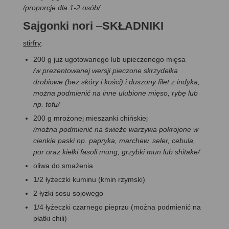
/proporcje dla 1-2 osób/
Sajgonki nori
–
SKŁADNIKI
stirfry
:
200 g już ugotowanego lub upieczonego mięsa
/w prezentowanej wersji pieczone skrzydełka
drobiowe (bez skóry i kości) i duszony filet z indyka;
można podmienić na inne ulubione mięso, rybę lub
np. tofu/
200 g mrożonej mieszanki chińskiej
/można podmienić na świeże warzywa pokrojone w
cienkie paski np. papryka, marchew, seler, cebula,
por oraz kiełki fasoli mung, grzybki mun lub shitake/
oliwa do smażenia
1/2 łyżeczki kuminu (kmin rzymski)
2 łyżki sosu sojowego
1/4 łyżeczki czarnego pieprzu (można podmienić na
płatki chili)