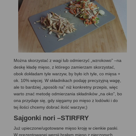
Można skorzystać z wagi lub odmierzyć „wzrokowo” –na
deskę kładę mięso, z którego zamierzam skorzystać,
obok dokładam tyle warzyw, by było ich tyle, co mięsa +
ok. 10% więcej. W składnikach podaję precyzyjną wagę,
ale to bardziej „sposób na” niż konkretny przepis, więc
warto znać metodę odmierzania składników „na oko”, bo
ona przydaje się, gdy sięgamy po mięso z lodówki i do
tej ilości chcemy dobrać ilość warzyw;)
Sajgonki nori –STIRFRY
Już upieczone/ugotowane mięso kroję w cienkie paski.
W prezentowanej wersji brałam mięso z pieczonych