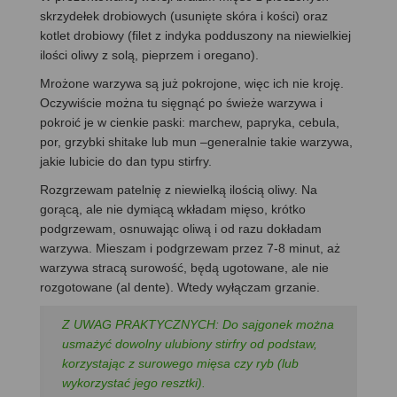
skrzydełek drobiowych (usunięte skóra i kości) oraz
kotlet drobiowy (filet z indyka podduszony na niewielkiej
ilości oliwy z solą, pieprzem i oregano).
Mrożone warzywa są już pokrojone, więc ich nie kroję.
Oczywiście można tu sięgnąć po świeże warzywa i
pokroić je w cienkie paski: marchew, papryka, cebula,
por, grzybki shitake lub mun –generalnie takie warzywa,
jakie lubicie do dan typu stirfry.
Rozgrzewam patelnię z niewielką ilością oliwy. Na
gorącą, ale nie dymiącą wkładam mięso, krótko
podgrzewam, osnuwając oliwą i od razu dokładam
warzywa. Mieszam i podgrzewam przez 7-8 minut, aż
warzywa stracą surowość, będą ugotowane, ale nie
rozgotowane (al dente). Wtedy wyłączam grzanie.
Z UWAG PRAKTYCZNYCH: Do sajgonek można
usmażyć dowolny ulubiony stirfry od podstaw,
korzystając z surowego mięsa czy ryb (lub
wykorzystać jego resztki).