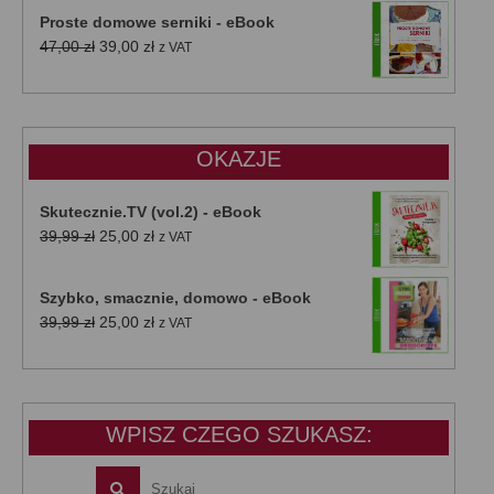
Proste domowe serniki - eBook
Pierwotna
Aktualna
47,00
zł
39,00
zł
z VAT
cena
cena
wynosiła:
wynosi:
47,00 zł.
39,00 zł.
OKAZJE
Skutecznie.TV (vol.2) - eBook
Pierwotna
Aktualna
39,99
zł
25,00
zł
z VAT
cena
cena
wynosiła:
wynosi:
Szybko, smacznie, domowo - eBook
39,99 zł.
25,00 zł.
Pierwotna
Aktualna
39,99
zł
25,00
zł
z VAT
cena
cena
wynosiła:
wynosi:
39,99 zł.
25,00 zł.
WPISZ CZEGO SZUKASZ: