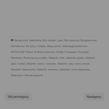
'Nie-łączenie' składników
,
Bez nabiału i jajek
,
Bez pszenicy
,
Bezglutenowa
,
Bezmleczna
,
Do pracy
,
Kolacja
,
Mega proste
,
Niskowęglowodanowe,
KETO/LCHF
,
Obiad
,
Podróże kulinarne
,
Posiłki
,
Przekąska
,
Przekąski
Wytrawne
,
Romantyczny posiłek
,
Składnik: drób
,
Składnik: grzyby
,
Składnik:
jajka i nabiał
,
Składnik: owoce i warzywa
,
Składnik: ryby i owoce morza
,
Składnik: wieprzowina
,
Składnik: wołowina
,
Sylwester i inne imprezowe
,
Walentynki
,
Zdrowe jedzenie
Wcześniejszy
Następny