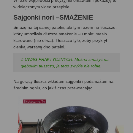
W razie wątpliwości precyzyjnie omawiam i pokazuję to
w dołączonym video przepisie.
Sajgonki nori –SMAŻENIE
Smażę na tej samej patelni, ale tym razem na tłuszczu,
który umożliwia dłuższe smażenie –u mnie: masło
klarowane (nie oliwa). Tłuszczu tyle, żeby przykrył
cienką warstwą dno patelni.
Z UWAG PRAKTYCZNYCH: Można smażyć na
głębokim tłuszczu, ja tego zwykle nie robię.
Na gorący tłuszcz wkładam sajgonki i podsmażam na
średnim ogniu, co jakiś czas przewracając.