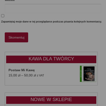
Website
Zapamiętaj moje dane w tej przeglądarce podczas pisania kolejnych komentarzy.
KAWA DLA TWÓRCY
Postaw Mi Kawę
Zakres
15,00
zł
–
50,00
zł
z VAT
cen:
od
15,00 zł
do
NOWE W SKLEPIE
50,00 zł