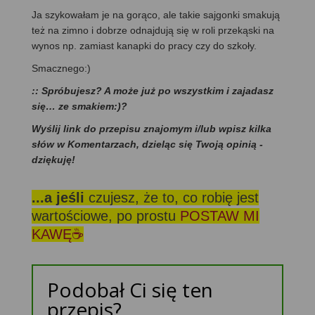
Ja szykowałam je na gorąco, ale takie sajgonki smakują
też na zimno i dobrze odnajdują się w roli przekąski na
wynos np. zamiast kanapki do pracy czy do szkoły.
Smacznego:)
:: Spróbujesz? A może już po wszystkim i zajadasz
się… ze smakiem:)?
Wyślij link do przepisu znajomym i/lub wpisz kilka
słów w Komentarzach, dzieląc się Twoją opinią -
dziękuję!
...a jeśli
czujesz, że to, co robię jest
wartościowe, po prostu
POSTAW MI
KAWĘ☕
Podobał Ci się ten
przepis?