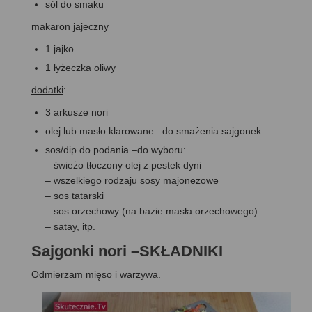
sól do smaku
makaron jajeczny
1 jajko
1 łyżeczka oliwy
dodatki
:
3 arkusze nori
olej lub masło klarowane –do smażenia sajgonek
sos/dip do podania –do wyboru:
– świeżo tłoczony olej z pestek dyni
– wszelkiego rodzaju sosy majonezowe
– sos tatarski
– sos orzechowy (na bazie masła orzechowego)
– satay, itp.
Sajgonki nori –SKŁADNIKI
Odmierzam mięso i warzywa.