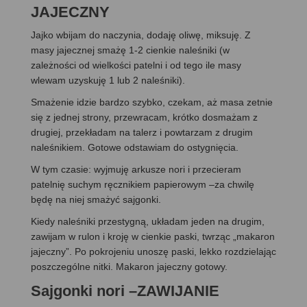
JAJECZNY
Jajko wbijam do naczynia, dodaję oliwę, miksuję. Z
masy jajecznej smażę 1-2 cienkie naleśniki (w
zależności od wielkości patelni i od tego ile masy
wlewam uzyskuję 1 lub 2 naleśniki).
Smażenie idzie bardzo szybko, czekam, aż masa zetnie
się z jednej strony, przewracam, krótko dosmażam z
drugiej, przekładam na talerz i powtarzam z drugim
naleśnikiem. Gotowe odstawiam do ostygnięcia.
W tym czasie: wyjmuję arkusze nori i przecieram
patelnię suchym ręcznikiem papierowym –za chwilę
będę na niej smażyć sajgonki.
Kiedy naleśniki przestygną, układam jeden na drugim,
zawijam w rulon i kroję w cienkie paski, twrząc „makaron
jajeczny”. Po pokrojeniu unoszę paski, lekko rozdzielając
poszczególne nitki. Makaron jajeczny gotowy.
Sajgonki nori –ZAWIJANIE