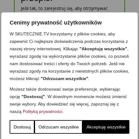
Jeśli tak, to zarejestruj się, aby otrzymywać
powiadomienia o nowych przepisach oraz treści
tylko dla Subskrybentów. Zawsze możesz się
Cenimy prywatność użytkowników
wypisać. Nie ujawnię nikomu Twojego adresu.
W SKUTECZNIE.TV korzystamy z plików cookies, aby
zapewnić Ci najlepsze doświadczenia podczas korzystania z
naszej strony internetowej. Klikając
"Akceptuję wszystkie"
,
wyrażasz zgodę na wykorzystanie plików cookies, co pozwoli
nam dostosować treści i oferty do Twoich potrzeb. Jeśli nie
wyrażasz zgody na korzystanie z nieistotnych plików cookies,
Zapisz mnie
możesz kliknąć
"Odrzucam wszystkie"
.
Możesz także dostosować swoje preferencje, wybierając
Chcę zapisać się na newsletter, a co za tym idzie, wyrażam zgodę na
opcję
"Dostosuj"
. W dowolnym momencie możesz zmienić
przesyłanie mi na podany w formularzu adres e-mail informacji o
upominkach, nowościach, produktach, usługach, promocjach i ofertach
swoje wybory. Aby dowiedzieć się więcej, zapoznaj się z
Skutecznie.Tv Wiem, że zgodę mogę w każdej chwili wycofać, a szczegóły
związane z przetwarzaniem moich danych osobowych znajdę w Polityce
naszą
Polityką prywatności
.
prywatności.
Dostosuj
Odrzucam wszystkie
Akceptuję wszystkie