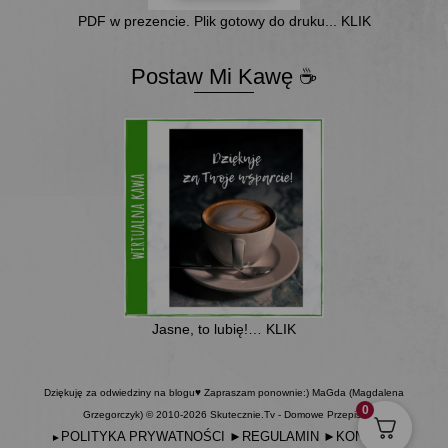
PDF w prezencie. Plik gotowy do druku... KLIK
Postaw Mi Kawę ☕
Jasne, to lubię!… KLIK
Dziękuję za odwiedziny na blogu♥ Zapraszam ponownie:) MaGda (Magdalena
0
Grzegorczyk) © 2010-2026 Skutecznie.Tv - Domowe Przepisy
POLITYKA PRYWATNOŚCI
►
REGULAMIN
►
KONTAKT
►