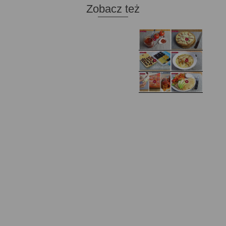
Zobacz też
Domowy ketchup (bez
Tarta francuska z
cukru)
cebulą i pomidorem
Zupa kurkowa z
Domowe żelki
selerem i pietruszką
Zapiekany naleśnik z
mięsem i pieczarkami. I
Gołąbki z cukinii
prosta sałatka
Najprostszy klasyczny
chlebek bananowy
Kotlety ruskie
(zawsze się uda!)