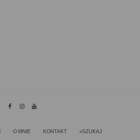
I
O MNIE
KONTAKT
»SZUKAJ