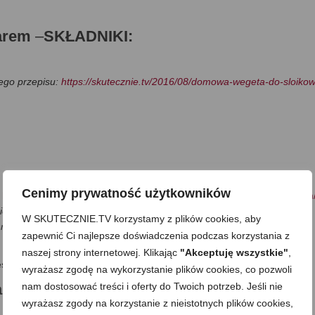
darem
–
SKŁADNIKI:
tego przepisu:
https://skutecznie.tv/2016/08/domowa-wegeta-do-sloikow
Cenimy prywatność użytkowników
:
https://skutecznie.tv/2023/09/3-domowe-przyprawy-ktore-zwykle-mam
ekaną natkę, koperek, suszony czosnek i cebulę i trochę kwaśnej
W SKUTECZNIE.TV korzystamy z plików cookies, aby
rzecz jasna na finalny smak zupy/
zapewnić Ci najlepsze doświadczenia podczas korzystania z
naszej strony internetowej. Klikając
"Akceptuję wszystkie"
,
li trzeba np. sól, czarny pieprz, majeranek
wyrażasz zgodę na wykorzystanie plików cookies, co pozwoli
nam dostosować treści i oferty do Twoich potrzeb. Jeśli nie
ddarem –BAZA ZUPY, CUKINIA
wyrażasz zgody na korzystanie z nieistotnych plików cookies,