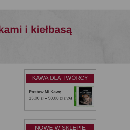
kami i kiełbasą
KAWA DLA TWÓRCY
Postaw Mi Kawę
Zakres
15,00
zł
–
50,00
zł
z VAT
cen:
od
15,00 zł
do
NOWE W SKLEPIE
50,00 zł