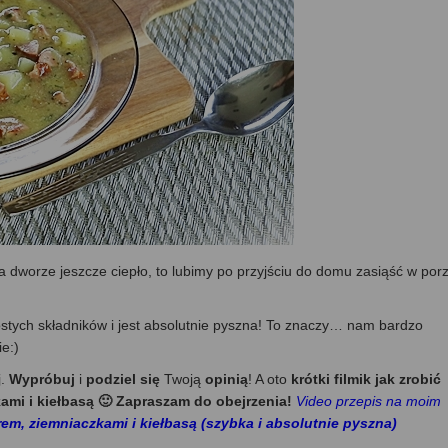
na dworze jeszcze ciepło, to lubimy po przyjściu do domu zasiąść w por
ostych składników i jest absolutnie pyszna! To znaczy… nam bardzo
e:)
j.
Wypróbuj
i
podziel się
Twoją
opinią
! A oto
krótki filmik jak zrobić
ami i kiełbasą 🙂 Zapraszam do obejrzenia!
Video przepis na moim
em, ziemniaczkami i kiełbasą (szybka i absolutnie pyszna)