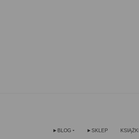
►BLOG
►SKLEP
KSIĄŻK