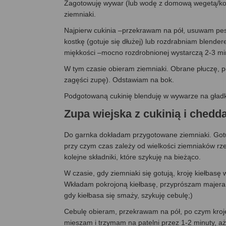
Zagotowuję wywar (lub wodę z domową wegetą/kost
ziemniaki.
Najpierw cukinia –przekrawam na pół, usuwam pestki
kostkę (gotuje się dłużej) lub rozdrabniam blende
miękkości –mocno rozdrobnionej wystarczą 2-3 mi
W tym czasie obieram ziemniaki. Obrane płuczę, po c
zagęści zupę). Odstawiam na bok.
Podgotowaną cukinię blenduję w wywarze na gładk
Zupa wiejska z cukinią i ch
Do garnka dokładam przygotowane ziemniaki. Gotu
przy czym czas zależy od wielkości ziemniaków rz
kolejne składniki, które szykuję na bieżąco.
W czasie, gdy ziemniaki się gotują, kroję kiełbasę 
Wkładam pokrojoną kiełbasę, przyprószam majeran
gdy kiełbasa się smaży, szykuję cebulę;)
Cebulę obieram, przekrawam na pół, po czym kroję
mieszam i trzymam na patelni przez 1-2 minuty, aż 