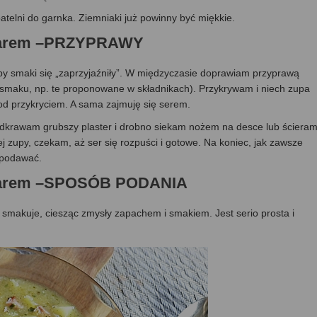
telni do garnka. Ziemniaki już powinny być miękkie.
eddarem –PRZYPRAWY
eby smaki się „zaprzyjaźniły”. W międzyczasie doprawiam przyprawą
smaku, np. te proponowane w składnikach). Przykrywam i niech zupa
pod przykryciem. A sama zajmuję się serem.
 Odkrawam grubszy plaster i drobno siekam nożem na desce lub ściera
 zupy, czekam, aż ser się rozpuści i gotowe. Na koniec, jak zawsze
 podawać.
eddarem –SPOSÓB PODANIA
nie smakuje, ciesząc zmysły zapachem i smakiem. Jest serio prosta i