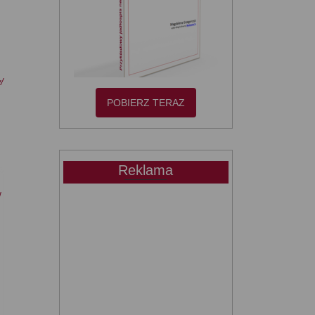
/
POBIERZ TERAZ
Reklama
/