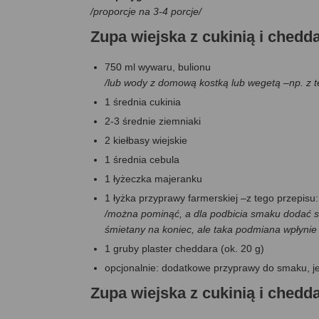
/proporcje na 3-4 porcje/
Zupa wiejska z cukinią i ched
750 ml wywaru, bulionu
/lub wody z domową kostką lub wegetą –np. z 
1 średnia cukinia
2-3 średnie ziemniaki
2 kiełbasy wiejskie
1 średnia cebula
1 łyżeczka majeranku
1 łyżka przyprawy farmerskiej –z tego przepisu
/można pominąć, a dla podbicia smaku dodać si
śmietany na koniec, ale taka podmiana wpłynie 
1 gruby plaster cheddara (ok. 20 g)
opcjonalnie: dodatkowe przyprawy do smaku, jeś
Zupa wiejska z cukinią i che