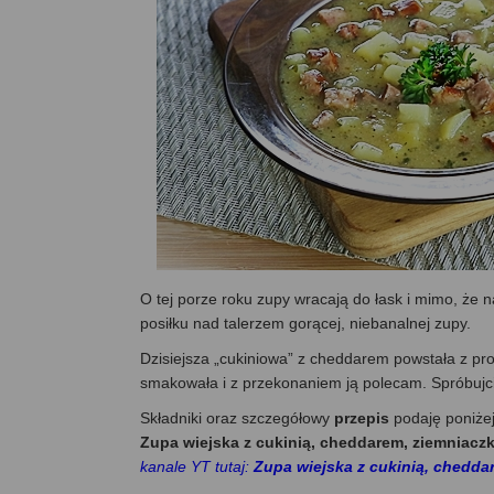
O tej porze roku zupy wracają do łask i mimo, że 
posiłku nad talerzem gorącej, niebanalnej zupy.
Dzisiejsza „cukiniowa” z cheddarem powstała z pr
smakowała i z przekonaniem ją polecam. Spróbujci
Składniki oraz szczegółowy
przepis
podaję poniże
Zupa wiejska z cukinią, cheddarem, ziemniaczk
kanale YT tutaj:
Zupa wiejska z cukinią, cheddar