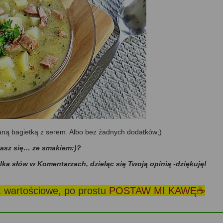
aną bagietką z serem. Albo bez żadnych dodatków;)
dasz się… ze smakiem:)?
ilka słów w Komentarzach, dzieląc się Twoją opinią -dziękuję!
st wartościowe, po prostu
POSTAW MI KAWĘ☕