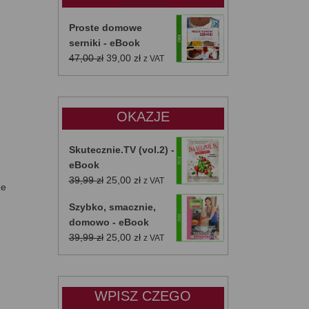
Proste domowe
serniki - eBook
Pierwotna
Aktualna
47,00
zł
39,00
zł
z VAT
cena
cena
wynosiła:
wynosi:
47,00 zł.
39,00 zł.
OKAZJE
Skutecznie.TV (vol.2) -
eBook
Pierwotna
Aktualna
39,99
zł
25,00
zł
z VAT
ze
cena
cena
Szybko, smacznie,
wynosiła:
wynosi:
domowo - eBook
39,99 zł.
25,00 zł.
Pierwotna
Aktualna
39,99
zł
25,00
zł
z VAT
cena
cena
wynosiła:
wynosi:
39,99 zł.
25,00 zł.
WPISZ CZEGO