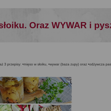
łoiku. Oraz WYWAR i py
 aż 3 przepisy: •mięso w słoiku, •wywar (baza zupy) oraz •odżywcza pa