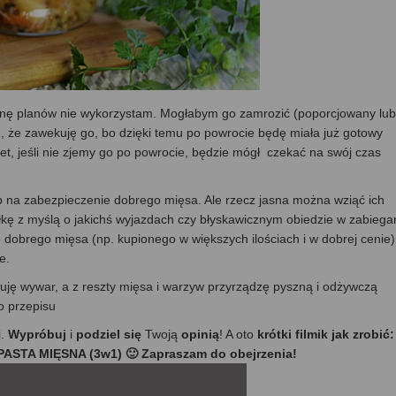
anę planów nie wykorzystam. Mogłabym go zamrozić (poporcjowany lub
m, że zawekuję go, bo dzięki temu po powrocie będę miała już gotowy
et, jeśli nie zjemy go po powrocie, będzie mógł czekać na swój czas
 na zabezpieczenie dobrego mięsa. Ale rzecz jasna można wziąć ich
półkę z myślą o jakichś wyjazdach czy błyskawicznym obiedzie w zabieg
dobrego mięsa (np. kupionego w większych ilościach i w dobrej cenie)
e.
uję wywar, a z reszty mięsa i warzyw przyrządzę pyszną i odżywczą
o przepisu
j.
Wypróbuj
i
podziel się
Twoją
opinią
! A oto
krótki filmik jak zrobić:
PASTA MIĘSNA (3w1) 🙂 Zapraszam do obejrzenia!