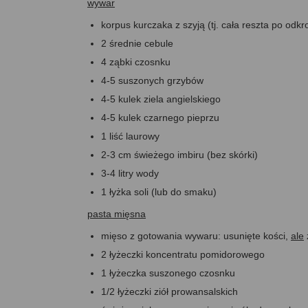
wywar
korpus kurczaka z szyją (tj. cała reszta po odk
2 średnie cebule
4 ząbki czosnku
4-5 suszonych grzybów
4-5 kulek ziela angielskiego
4-5 kulek czarnego pieprzu
1 liść laurowy
2-3 cm świeżego imbiru (bez skórki)
3-4 litry wody
1 łyżka soli (lub do smaku)
pasta mięsna
mięso z gotowania wywaru: usunięte kości,
ale
2 łyżeczki koncentratu pomidorowego
1 łyżeczka suszonego czosnku
1/2 łyżeczki ziół prowansalskich