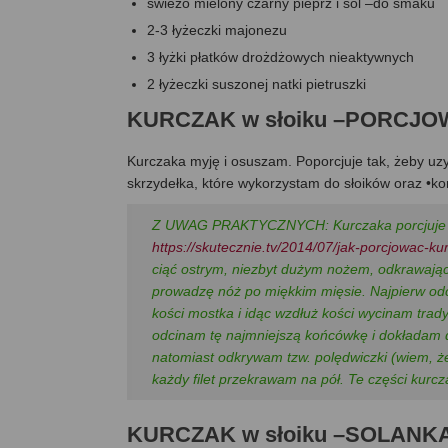
świeżo mielony czarny pieprz i sól –do smaku
2-3 łyżeczki majonezu
3 łyżki płatków drożdżowych nieaktywnych
2 łyżeczki suszonej natki pietruszki
KURCZAK w słoiku –PORCJ
Kurczaka myję i osuszam. Poporcjuje tak, żeby uzysk
skrzydełka, które wykorzystam do słoików oraz •ko
Z UWAG PRAKTYCZNYCH: Kurczaka porcjuje się 
https://skutecznie.tv/2014/07/jak-porcjowac-ku
ciąć ostrym, niezbyt dużym nożem, odkrawając
prowadzę nóż po miękkim mięsie. Najpierw odci
kości mostka i idąc wzdłuż kości wycinam trad
odcinam tę najmniejszą końcówkę i dokładam do
natomiast odkrywam tzw. polędwiczki (wiem, że 
każdy filet przekrawam na pół. Te części kurc
KURCZAK w słoiku –SOLANK