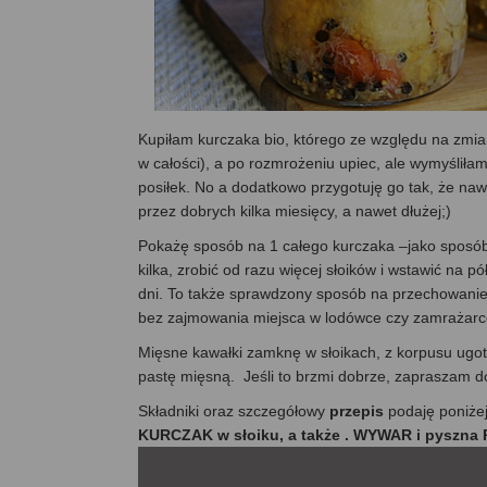
Kupiłam kurczaka bio, którego ze względu na zmi
w całości), a po rozmrożeniu upiec, ale wymyśliła
posiłek. No a dodatkowo przygotuję go tak, że naw
przez dobrych kilka miesięcy, a nawet dłużej;)
Pokażę sposób na 1 całego kurczaka –jako sposób
kilka, zrobić od razu więcej słoików i wstawić na 
dni. To także sprawdzony sposób na przechowanie 
bez zajmowania miejsca w lodówce czy zamrażarc
Mięsne kawałki zamknę w słoikach, z korpusu ugot
pastę mięsną. Jeśli to brzmi dobrze, zapraszam d
Składniki oraz szczegółowy
przepis
podaję poniże
KURCZAK w słoiku, a także . WYWAR i pyszna 