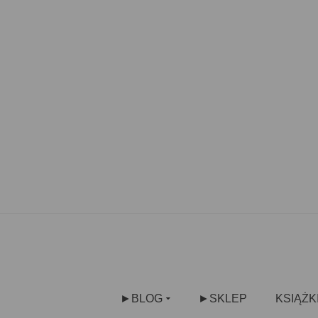
►BLOG
►SKLEP
KSIĄŻK