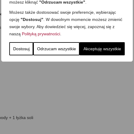
możesz kliknąć
"Odrzucam wszystkie"
.
Możesz także dostosować swoje preferencje, wybierając
I:
opcję
"Dostosuj"
. W dowolnym momencie możesz zmienić
swoje wybory. Aby dowiedzieć się więcej, zapoznaj się z
sze:
naszą
Polityką prywatności
.
Dostosuj
Odrzucam wszystkie
Akceptuję wszystkie
ody + 1 łyżka soli