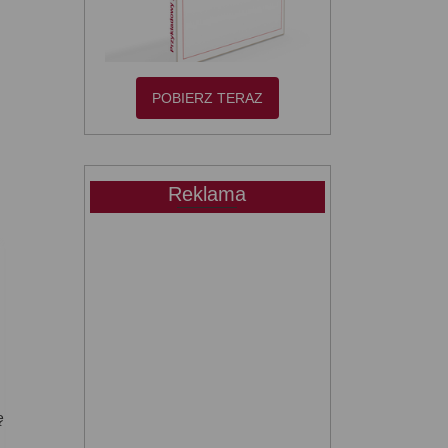
POBIERZ TERAZ
Reklama
ę