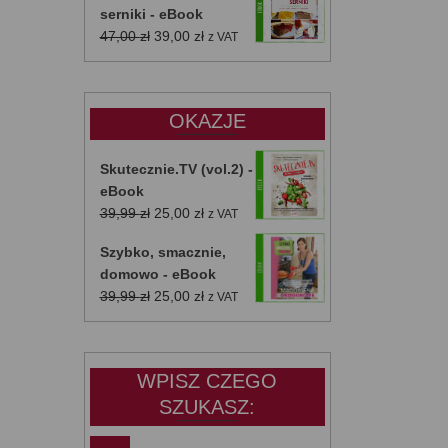
serniki - eBook
Pierwotna
Aktualna
47,00
zł
39,00
zł
z VAT
cena
cena
wynosiła:
wynosi:
47,00 zł.
39,00 zł.
OKAZJE
Skutecznie.TV (vol.2) -
eBook
Pierwotna
Aktualna
39,99
zł
25,00
zł
z VAT
cena
cena
Szybko, smacznie,
wynosiła:
wynosi:
domowo - eBook
39,99 zł.
25,00 zł.
Pierwotna
Aktualna
39,99
zł
25,00
zł
z VAT
cena
cena
wynosiła:
wynosi:
39,99 zł.
25,00 zł.
WPISZ CZEGO
SZUKASZ: