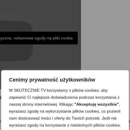
tyczne, reklamowe zgody na pliki cookie
Cenimy prywatność użytkowników
W SKUTECZNIE.TV korzystamy z plików cookies, aby
u. Oraz WYWAR i pyszna PASTA
zapewnić Ci najlepsze doświadczenia podczas korzystania z
naszej strony internetowej. Klikając
"Akceptuję wszystkie"
,
wyrażasz zgodę na wykorzystanie plików cookies, co pozwoli
nam dostosować treści i oferty do Twoich potrzeb. Jeśli nie
 czynności dzieje się równolegle np. w trakcie namaczania mięsa, gotuj
wyrażasz zgody na korzystanie z nieistotnych plików cookies,