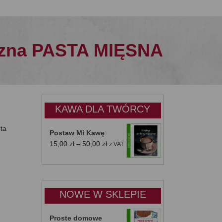
szna PASTA MIĘSNA
KAWA DLA TWÓRCY
sta
Postaw Mi Kawę
Zakres
15,00
zł
–
50,00
zł
z VAT
cen:
od
15,00 zł
do
NOWE W SKLEPIE
50,00 zł
Proste domowe