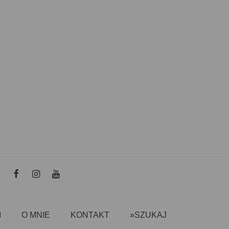
I
O MNIE
KONTAKT
»SZUKAJ