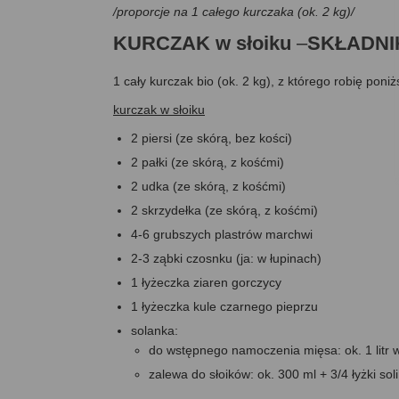
/proporcje na 1 całego kurczaka (ok. 2 kg)/
KURCZAK w słoiku
–
SKŁADNIK
1 cały kurczak bio (ok. 2 kg), z którego robię poniż
kurczak w słoiku
2 piersi (ze skórą, bez kości)
2 pałki (ze skórą, z kośćmi)
2 udka (ze skórą, z kośćmi)
2 skrzydełka (ze skórą, z kośćmi)
4-6 grubszych plastrów marchwi
2-3 ząbki czosnku (ja: w łupinach)
1 łyżeczka ziaren gorczycy
1 łyżeczka kule czarnego pieprzu
solanka:
do wstępnego namoczenia mięsa: ok. 1 litr w
zalewa do słoików: ok. 300 ml + 3/4 łyżki soli