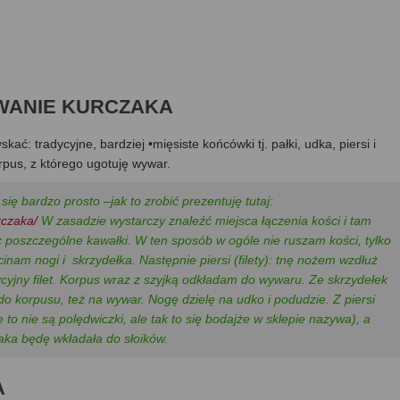
OWANIE KURCZAKA
ać: tradycyjne, bardziej •mięsiste końcówki tj. pałki, udka, piersi i
rpus, z którego ugotuję wywar.
bardzo prosto –jak to zrobić prezentuję tutaj:
rczaka/
W zasadzie wystarczy znaleźć miejsca łączenia kości i tam
 poszczególne kawałki. W ten sposób w ogóle nie ruszam kości, tylko
nam nogi i skrzydełka. Następnie piersi (filety): tnę nożem wzdłuż
ycyjny filet. Korpus wraz z szyjką odkładam do wywaru. Ze skrzydełek
 korpusu, też na wywar. Nogę dzielę na udko i podudzie. Z piersi
to nie są polędwiczki, ale tak to się bodajże w sklepie nazywa), a
zaka będę wkładała do słoików.
A