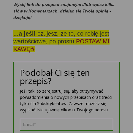
Wyślij link do przepisu znajomym i/lub wpisz kilka
słów w Komentarzach, dzieląc się Twoją opinią -
dziękuję!
...a jeśli
czujesz, że to, co robię jest
wartościowe, po prostu
POSTAW MI
KAWĘ☕
Podobał Ci się ten
przepis?
Jeśli tak, to zarejestruj się, aby otrzymywać
powiadomienia o nowych przepisach oraz treści
tylko dla Subskrybentów. Zawsze możesz się
wypisać. Nie ujawnię nikomu Twojego adresu.