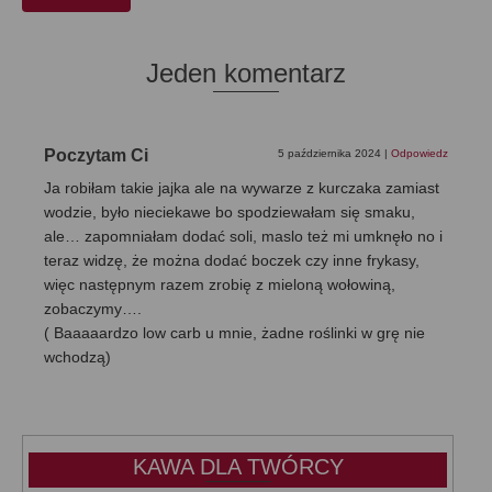
Jeden komentarz
Poczytam Ci
5 października 2024
|
Odpowiedz
Ja robiłam takie jajka ale na wywarze z kurczaka zamiast
wodzie, było nieciekawe bo spodziewałam się smaku,
ale… zapomniałam dodać soli, maslo też mi umknęło no i
teraz widzę, że można dodać boczek czy inne frykasy,
więc następnym razem zrobię z mieloną wołowiną,
zobaczymy….
( Baaaaardzo low carb u mnie, żadne roślinki w grę nie
wchodzą)
KAWA DLA TWÓRCY