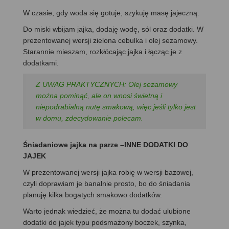
W czasie, gdy woda się gotuje, szykuję masę jajeczną.
Do miski wbijam jajka, dodaję wodę, sól oraz dodatki. W
prezentowanej wersji zielona cebulka i olej sezamowy.
Starannie mieszam, rozkłócając jajka i łącząc je z
dodatkami.
Z UWAG PRAKTYCZNYCH: Olej sezamowy
można pominąć, ale on wnosi świetną i
niepodrabialną nutę smakową, więc jeśli tylko jest
w domu, zdecydowanie polecam.
Śniadaniowe jajka na parze
–INNE DODATKI DO
JAJEK
W prezentowanej wersji jajka robię w wersji bazowej,
czyli doprawiam je banalnie prosto, bo do śniadania
planuję kilka bogatych smakowo dodatków.
Warto jednak wiedzieć, że można tu dodać ulubione
dodatki do jajek typu podsmażony boczek, szynka,