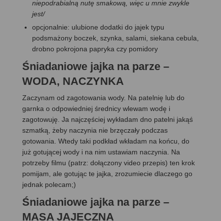
niepodrabialną nutę smakową, więc u mnie zwykle
jest/
opcjonalnie: ulubione dodatki do jajek typu
podsmażony boczek, szynka, salami, siekana cebula,
drobno pokrojona papryka czy pomidory
Śniadaniowe jajka na parze
–
WODA, NACZYNKA
Zaczynam od zagotowania wody. Na patelnię lub do
garnka o odpowiedniej średnicy wlewam wodę i
zagotowuję. Ja najczęściej wykładam dno patelni jakąś
szmatką, żeby naczynia nie brzęczały podczas
gotowania. Wtedy taki podkład wkładam na końcu, do
już gotującej wody i na nim ustawiam naczynia. Na
potrzeby filmu (patrz: dołączony video przepis) ten krok
pomijam, ale gotując te jajka, zrozumiecie dlaczego go
jednak polecam;)
Śniadaniowe jajka na parze
–
MASA JAJECZNA