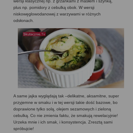
wersji klasycznej np. z grzankami z masłem i szynką,
plus np. pomidory z cebulką obok. W wersji
niskowęglowodanowej z warzywami w różnych
odsłonach.
A same jajka wyglądają tak –delikatne, aksamitne, super
przyjemne w smaku i w tej wersji takie dość bazowe, bo
doprawione tylko solą, olejem sezamowych i zieloną
cebulką. Co nie zmienia faktu, że smakują rewelacyjnie!
Urzeka mnie i ich smak, i konsystencja. Zresztą sami
spróbujcie!