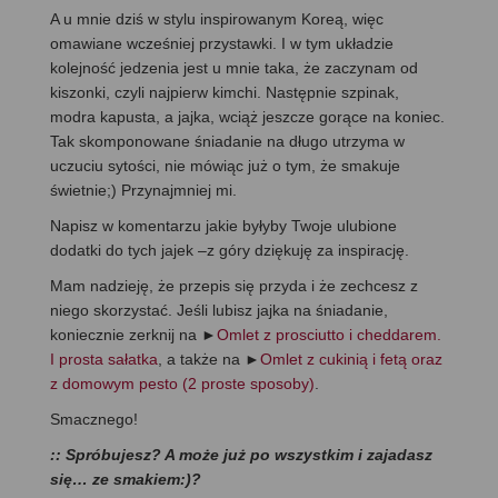
A u mnie dziś w stylu inspirowanym Koreą, więc
omawiane wcześniej przystawki. I w tym układzie
kolejność jedzenia jest u mnie taka, że zaczynam od
kiszonki, czyli najpierw kimchi. Następnie szpinak,
modra kapusta, a jajka, wciąż jeszcze gorące na koniec.
Tak skomponowane śniadanie na długo utrzyma w
uczuciu sytości, nie mówiąc już o tym, że smakuje
świetnie;) Przynajmniej mi.
Napisz w komentarzu jakie byłyby Twoje ulubione
dodatki do tych jajek –z góry dziękuję za inspirację.
Mam nadzieję, że przepis się przyda i że zechcesz z
niego skorzystać. Jeśli lubisz jajka na śniadanie,
koniecznie zerknij na ►
Omlet z prosciutto i cheddarem.
I prosta sałatka
, a także na ►
Omlet z cukinią i fetą oraz
z domowym pesto (2 proste sposoby)
.
Smacznego!
:: Spróbujesz? A może już po wszystkim i zajadasz
się… ze smakiem:)?