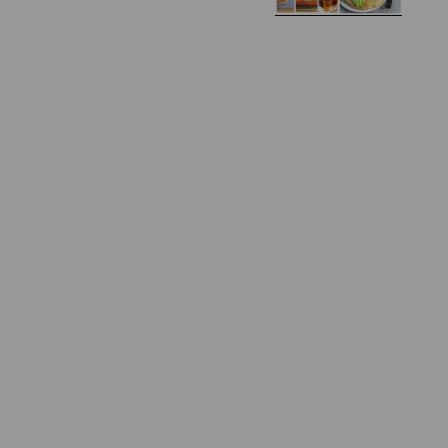
Zapiekany naleśnik z
mięsem i pieczarkami. I
Gołąbki z cukinii
prosta sałatka
Najprostszy klasyczny
chlebek bananowy
Kotlety ruskie
(zawsze się uda!)