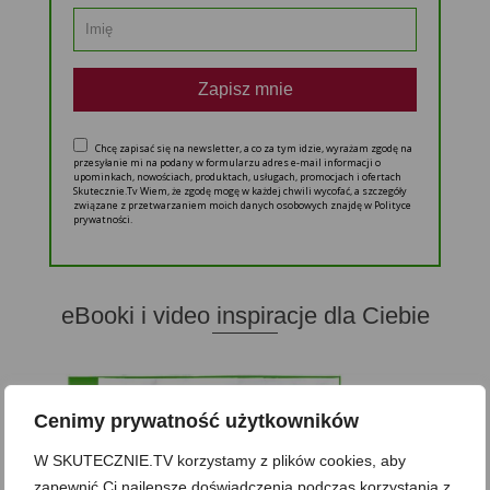
Zapisz mnie
Chcę zapisać się na newsletter, a co za tym idzie, wyrażam zgodę na
przesyłanie mi na podany w formularzu adres e-mail informacji o
upominkach, nowościach, produktach, usługach, promocjach i ofertach
Skutecznie.Tv Wiem, że zgodę mogę w każdej chwili wycofać, a szczegóły
związane z przetwarzaniem moich danych osobowych znajdę w Polityce
prywatności.
eBooki i video inspiracje dla Ciebie
Cenimy prywatność użytkowników
W SKUTECZNIE.TV korzystamy z plików cookies, aby
zapewnić Ci najlepsze doświadczenia podczas korzystania z