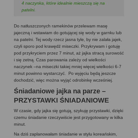
4 naczynka, które idealnie mieszczą się na
patelni.
Do natłuszczonych ramekinów przelewam masę
jajeczną i wstawiam do gotującej się wody w garnku lub
na patelni. Tej wody rzecz jasna tyle, by nie zalała jajek,
czyli sporo pod krawędź miseczki. Przykrywam i gotuję
pod przykryciem przez 7 minut, aż jajka stracą surowość
i się zetną. Czas parowania zależy od wielkości
naczynek –na miseczki takiej mniej więcej wielkości 6-7
minut powinno wystarczyć. Po wyjęciu będą jeszcze
dochodzić, więc można wyjąć odrobinkę wcześniej.
Śniadaniowe jajka na parze
–
PRZYSTAWKI ŚNIADANIOWE
W czasie, gdy jajka się gotują, szykuję przystawki, dzięki
czemu śniadanie rzeczywiście jest przygotowany w kilka
minut.
Na dziś zaplanowałam śniadanie w stylu koreańskim,