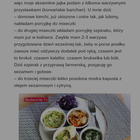
więc moje aksamitne jajka podam z kilkoma warzywnymi
przystawkami (koreańskie banchan). U mnie dziś:
– domowe kimchi, już ukiszone i ostre tak, jak lubimy,
nakładam porcyjkę do miseczki
– do drugiej miseczki wkładam porcyjkę szpinaku, który
mam już w lodówce. Zwykle mam 2-3 warzywa
przygotowane dzień wcześniej tak, żeby w porze posiłku
zawsze mieć odżywczy dodatek pod ręką; czasem jest
to brokuł, czasem kalafior, czasem brukselka lub bób.
Dziś szpinak z przyprawą farmerską, posypuję go
sezamem i gotowe.
– do trzeciej miseczki lekko posolona modra kapusta z
olejem sezamowym i cytryną.