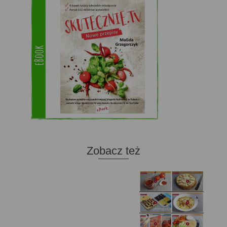
Zobacz też
Domowy ketchup (bez
Tarta francuska z
cukru)
cebulą i pomidorem
Zupa kurkowa z
Domowe żelki
selerem i pietruszką