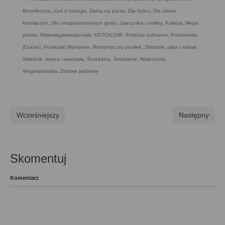
Bezmleczna
,
Coś z niczego
,
Dania na parze
,
Dla dzieci
,
Dla matek
karmiących
,
Dla niespodziewanych gości
,
Jajecznice i omlety
,
Kolacja
,
Mega
proste
,
Niskowęglowodanowe, KETO/LCHF
,
Podróże kulinarne
,
Proteinowa
(Dukan)
,
Przekąski Wytrawne
,
Romantyczny posiłek
,
Składnik: jajka i nabiał
,
Składnik: owoce i warzywa
,
Śniadania
,
Śniadanie
,
Walentynki
,
Wegetariańska
,
Zdrowe jedzenie
Wcześniejszy
Następny
Skomentuj
Komentarz