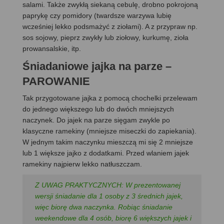
salami. Także zwykłą siekaną cebulę, drobno pokrojoną
paprykę czy pomidory (twardsze warzywa lubię
wcześniej lekko podsmażyć z ziołami). A z przypraw np.
sos sojowy, pieprz zwykły lub ziołowy, kurkumę, zioła
prowansalskie, itp.
Śniadaniowe jajka na parze
–
PAROWANIE
Tak przygotowane jajka z pomocą chochelki przelewam
do jednego większego lub do dwóch mniejszych
naczynek. Do jajek na parze sięgam zwykle po
klasyczne ramekiny (mniejsze miseczki do zapiekania).
W jednym takim naczynku mieszczą mi się 2 mniejsze
lub 1 większe jajko z dodatkami. Przed wlaniem jajek
ramekiny najpierw lekko natłuszczam.
Z UWAG PRAKTYCZNYCH: W prezentowanej
wersji śniadanie dla 1 osoby z 3 średnich jajek,
więc biorę dwa naczynka. Robiąc śniadanie
weekendowe dla 4 osób, biorę 6 większych jajek i