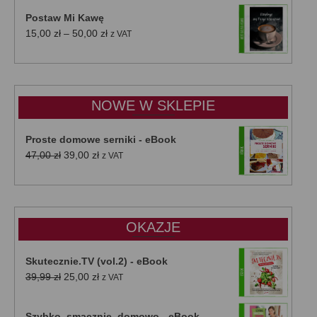
Postaw Mi Kawę
Zakres
15,00
zł
–
50,00
zł
z VAT
cen:
od
15,00 zł
do
NOWE W SKLEPIE
50,00 zł
Proste domowe serniki - eBook
Pierwotna
Aktualna
47,00
zł
39,00
zł
z VAT
cena
cena
wynosiła:
wynosi:
47,00 zł.
39,00 zł.
OKAZJE
Skutecznie.TV (vol.2) - eBook
Pierwotna
Aktualna
39,99
zł
25,00
zł
z VAT
cena
cena
wynosiła:
wynosi:
Szybko, smacznie, domowo - eBook