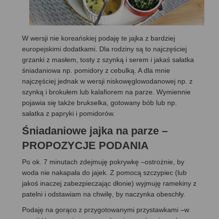
W wersji nie koreańskiej podaję te jajka z bardziej
europejskimi dodatkami. Dla rodziny są to najczęściej
grzanki z masłem, tosty z szynką i serem i jakaś sałatka
śniadaniowa np. pomidory z cebulką. A dla mnie
najczęściej jednak w wersji niskowęglowodanowej np. z
szynką i brokułem lub kalafiorem na parze. Wymiennie
pojawia się także brukselka, gotowany bób lub np.
sałatka z papryki i pomidorów.
Śniadaniowe jajka na parze
–
PROPOZYCJE PODANIA
Po ok. 7 minutach zdejmuję pokrywkę –ostrożnie, by
woda nie nakapała do jajek. Z pomocą szczypiec (lub
jakoś inaczej zabezpieczając dłonie) wyjmuję ramekiny z
patelni i odstawiam na chwilę, by naczynka obeschły.
Podaję na gorąco z przygotowanymi przystawkami –w