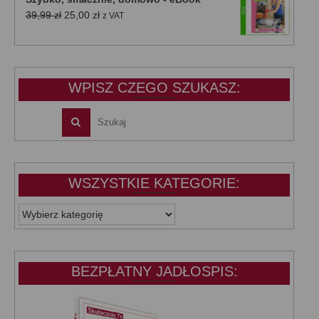
39,99 zł.
25,00 zł.
Pierwotna
Aktualna
39,99
zł
25,00
zł
z VAT
cena
cena
wynosiła:
wynosi:
39,99 zł.
25,00 zł.
WPISZ CZEGO SZUKASZ:
WSZYSTKIE KATEGORIE:
WSZYSTKIE
KATEGORIE:
BEZPŁATNY JADŁOSPIS: