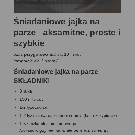
Śniadaniowe jajka na
parze –aksamitne, proste i
szybkie
czas przygotowania:
ok. 10 minut
/proporcje dla 1 osoby/
Śniadaniowe jajka na parze
–
SKŁADNIKI
3 jajka
150 ml wody
1/2 łyżeczki soli
1-2 łyżki siekanej zielonej cebulki (lub: szczypiorek)
1 łyżeczka oleju sezamowego
/pomijam, gdy nie mam, ale on wnosi świetną i