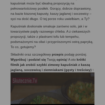
kapuśniak może być idealną propozycją na
pełnowartościowy posiłek. Gorący, dobrze doprawiony,
na bazie kiszonej kapusty, kaszy jaglanej i soczewicy –
syci na dość długo. O tej porze roku uwielbiam, a Ty?
Kapuśniak doskonale smakuje zarówno solo, jak i w
towarzystwie pajdy razowego chleba. A z ciekawszych
propozycji, także z plastrami tofu lub tempehu,
podsmażonymi na oliwi i przyprószonymi ostrą papryką.
To co, gotujemy?
Składniki oraz szczegółowy
przepis
podaję poniżej.
Wypróbuj
i
podziel się
Twoją
opinią
! A oto
krótki
filmik jak zrobić szybki zimowy kapuśniak z kaszą
jaglaną, soczewicą i ziemniakami (gęsty i treściwy) :