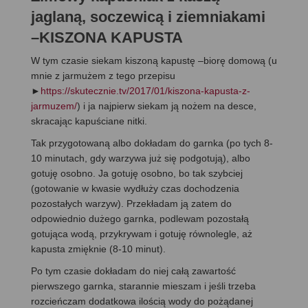
jaglaną, soczewicą i ziemniakami
–KISZONA KAPUSTA
W tym czasie siekam kiszoną kapustę –biorę domową (u
mnie z jarmużem z tego przepisu
►
https://skutecznie.tv/2017/01/kiszona-kapusta-z-
jarmuzem/
) i ja najpierw siekam ją nożem na desce,
skracając kapuściane nitki.
Tak przygotowaną albo dokładam do garnka (po tych 8-
10 minutach, gdy warzywa już się podgotują), albo
gotuję osobno. Ja gotuję osobno, bo tak szybciej
(gotowanie w kwasie wydłuży czas dochodzenia
pozostałych warzyw). Przekładam ją zatem do
odpowiednio dużego garnka, podlewam pozostałą
gotująca wodą, przykrywam i gotuję równolegle, aż
kapusta zmięknie (8-10 minut).
Po tym czasie dokładam do niej całą zawartość
pierwszego garnka, starannie mieszam i jeśli trzeba
rozcieńczam dodatkowa ilością wody do pożądanej