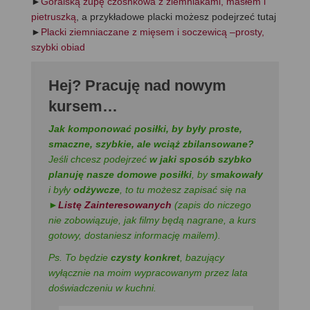
►
Góralską zupę czosnkowa z ziemniakami, masłem i
pietruszką
, a przykładowe placki możesz podejrzeć tutaj
►
Placki ziemniaczane z mięsem i soczewicą –prosty,
szybki obiad
Hej
?
Pracuję nad nowym
kursem…
Jak komponować posiłki, by były proste,
smaczne, szybkie, ale wciąż zbilansowane?
Jeśli chcesz podejrzeć
w jaki sposób szybko
planuję nasze domowe posiłki
, by
smakowały
i były
odżywcze
, to tu możesz zapisać się na
►
Listę Zainteresowanych
(zapis do niczego
nie zobowiązuje, jak filmy będą nagrane, a kurs
gotowy, dostaniesz informację mailem).
Ps. To będzie
czysty konkret
, bazujący
wyłącznie na moim wypracowanym przez lata
doświadczeniu w kuchni.