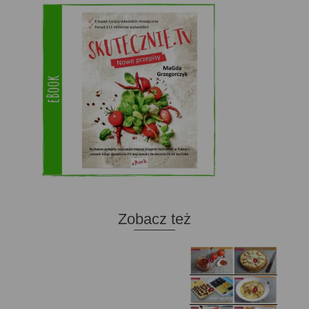
Zobacz też
Domowy ketchup (bez
Tarta francuska z
cukru)
cebulą i pomidorem
Zupa kurkowa z