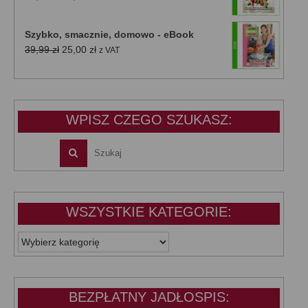
cena
cena
wynosiła:
wynosi:
Szybko, smacznie, domowo - eBook
39,99 zł.
25,00 zł.
Pierwotna
Aktualna
39,99
zł
25,00
zł
z VAT
cena
cena
wynosiła:
wynosi:
39,99 zł.
25,00 zł.
WPISZ CZEGO SZUKASZ:
WSZYSTKIE KATEGORIE:
WSZYSTKIE
KATEGORIE:
BEZPŁATNY JADŁOSPIS: