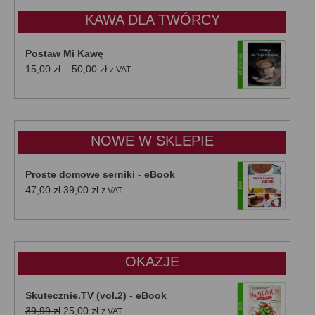
KAWA DLA TWÓRCY
Postaw Mi Kawę
Zakres
15,00
zł
–
50,00
zł
z VAT
cen:
od
15,00 zł
do
NOWE W SKLEPIE
50,00 zł
Proste domowe serniki - eBook
Pierwotna
Aktualna
47,00
zł
39,00
zł
z VAT
cena
cena
wynosiła:
wynosi:
47,00 zł.
39,00 zł.
OKAZJE
Skutecznie.TV (vol.2) - eBook
Pierwotna
Aktualna
39,99
zł
25,00
zł
z VAT