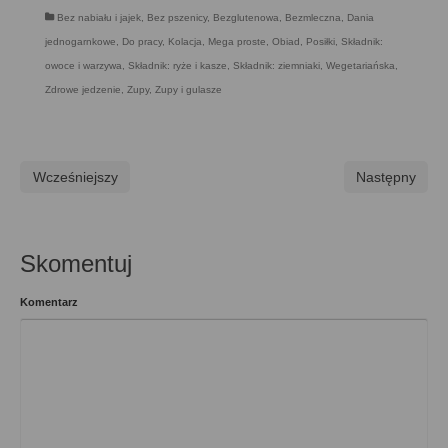
Bez nabiału i jajek
,
Bez pszenicy
,
Bezglutenowa
,
Bezmleczna
,
Dania
jednogarnkowe
,
Do pracy
,
Kolacja
,
Mega proste
,
Obiad
,
Posiłki
,
Składnik:
owoce i warzywa
,
Składnik: ryże i kasze
,
Składnik: ziemniaki
,
Wegetariańska
,
Zdrowe jedzenie
,
Zupy
,
Zupy i gulasze
Wcześniejszy
Następny
Skomentuj
Komentarz