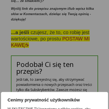
się… ze smakiem:)?
Wyślij link do przepisu znajomym i/lub wpisz kilka
słów w Komentarzach, dzieląc się Twoją opinią -
dziękuję!
...a jeśli
czujesz, że to, co robię jest
wartościowe, po prostu
POSTAW MI
KAWĘ☕
Podobał Ci się ten
przepis?
Jeśli tak, to zarejestruj się, aby otrzymywać
powiadomienia o nowych przepisach oraz treści
tylko dla Subskrybentów. Zawsze możesz się
wypisać. Nie ujawnię nikomu Twojego adresu.
Cenimy prywatność użytkowników
W SKUTECZNIE.TV korzystamy z plików cookies, aby