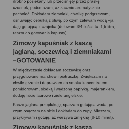
drobno posiekany lub przeciśnięty przez praskę
czosnek, podsmażam, aż zacznie aromatycznie
pachnieć. Dokładam ziemniaki, chwilkę podgrzewam,
osnuwając cebulką z oliwą, po czym zalewam wodą –ja
daję gotującą z czajnika (dolewam 3/4 ilości, tu: 1,5 litra,
reszta do gotowania kapusty).
Zimowy kapuśniak z kaszą
jaglaną, soczewicą i ziemniakami
–GOTOWANIE
W międzyczasie dokładam soczewicę oraz
przygotowane marchew i pietruszkę. Zwiększam na
chwilę grzanie i doprawiam do smaku koncentratem
pomidorowym, słodką i wędzoną papryką, majerankiem,
dodaję liście laurowe i ziele angielskie.
Kaszę jaglaną przepłukuję, sparzam gotującą wodą, po
czym osączam na sicie i dokładam do zupy. Mieszam,
przykrywam i gotuję, aż warzywa zmiękną (8-10 minut).
Zimowy kapuśniak z kaszą