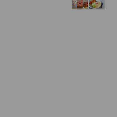
Domowe żelki
selerem i pietruszką
Zapiekany naleśnik z
mięsem i pieczarkami. I
Gołąbki z cukinii
prosta sałatka
Najprostszy klasyczny
chlebek bananowy
Kotlety ruskie
(zawsze się uda!)