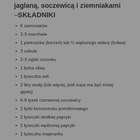
jaglaną, soczewicą i ziemniakami
–
SKŁADNIKI
6 ziemniaków
2-3 marchwie
1 pietruszka (korzeń) lub ¼ większego selera (bulwa)
3 cebule
2-3 ząbki czosnku
1 łyżka oliwy
1 łyżeczka soli
2 litry wody (lub więcej, jeśli zupa ma być mniej
gęsta)
6-8 łyżek czerwonej soczewicy
2 łyżki koncentratu pomidorowego
2 łyżeczki słodkiej papryki
2 łyżeczki wędzonej papryki
1 łyżeczka majeranku