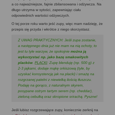
a co najważniejsze, fajnie zbilansowana i odżywcza. Na
długo utrzyma w sytości, zapewniając ciału
odpowiednich wartości odżywczych.
O tej porze roku warto jeść zupy, więc mam nadzieję, że
przepis się przyda i wkrótce z niego skorzystasz.
Z UWAG PRAKTYCZNYCH: Jeśli zupa zostanie,
a następnego dnia już nie mam na nią ochoty, to
jest tu tyle warzyw, że spokojnie
można ją
wykorzystać np. jako bazę smakowitych
placków
.
PLACKI
: Zupę blenduję (np. 500 g) z
2-3 jajkami, dodaje mąkę orkiszową (tyle, by
uzyskać konsystencję jak na placki) i smażę na
rozgrzanej patelni z niewielką ilością tłuszczu.
Podaję na gorąco, z naturalnym skyrem,
posypane ostrym tartym serem (np. cheddar),
zieloną cebulką oraz skropione srirachą. Pyszne!
Jeśli lubisz rozgrzewające zupy, koniecznie zerknij na