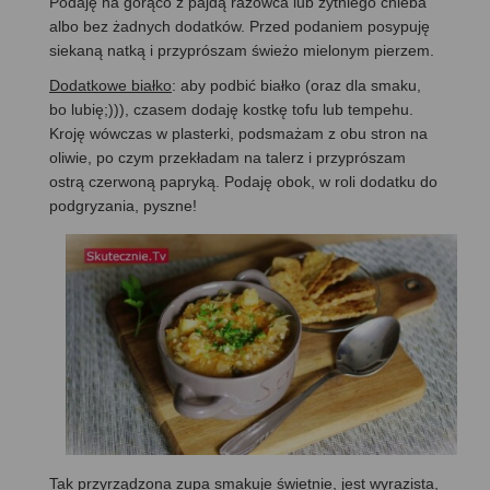
Podaję na gorąco z pajdą razowca lub żytniego chleba
albo bez żadnych dodatków. Przed podaniem posypuję
siekaną natką i przyprószam świeżo mielonym pierzem.
Dodatkowe białko
: aby podbić białko (oraz dla smaku,
bo lubię;))), czasem dodaję kostkę tofu lub tempehu.
Kroję wówczas w plasterki, podsmażam z obu stron na
oliwie, po czym przekładam na talerz i przyprószam
ostrą czerwoną papryką. Podaję obok, w roli dodatku do
podgryzania, pyszne!
Tak przyrządzona zupa smakuje świetnie, jest wyrazista,