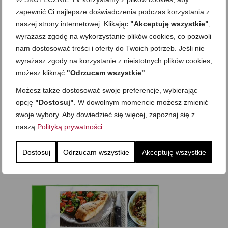
zapewnić Ci najlepsze doświadczenia podczas korzystania z
naszej strony internetowej. Klikając
"Akceptuję wszystkie"
,
wyrażasz zgodę na wykorzystanie plików cookies, co pozwoli
nam dostosować treści i oferty do Twoich potrzeb. Jeśli nie
Zapisz mnie
wyrażasz zgody na korzystanie z nieistotnych plików cookies,
możesz kliknąć
"Odrzucam wszystkie"
.
Chcę zapisać się na newsletter, a co za tym idzie, wyrażam zgodę na
przesyłanie mi na podany w formularzu adres e-mail informacji o
Możesz także dostosować swoje preferencje, wybierając
upominkach, nowościach, produktach, usługach, promocjach i ofertach
Skutecznie.Tv Wiem, że zgodę mogę w każdej chwili wycofać, a szczegóły
opcję
"Dostosuj"
. W dowolnym momencie możesz zmienić
związane z przetwarzaniem moich danych osobowych znajdę w Polityce
prywatności.
swoje wybory. Aby dowiedzieć się więcej, zapoznaj się z
naszą
Polityką prywatności
.
Dostosuj
Odrzucam wszystkie
Akceptuję wszystkie
eBooki i video inspiracje dla Ciebie