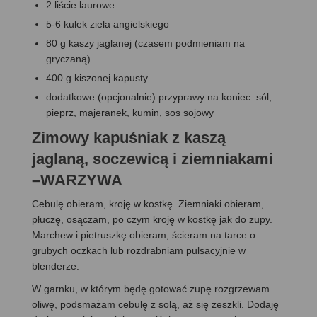
2 liście laurowe
5-6 kulek ziela angielskiego
80 g kaszy jaglanej (czasem podmieniam na
gryczaną)
400 g kiszonej kapusty
dodatkowe (opcjonalnie) przyprawy na koniec: sól,
pieprz, majeranek, kumin, sos sojowy
Zimowy kapuśniak z kaszą
jaglaną, soczewicą i ziemniakami
–WARZYWA
Cebulę obieram, kroję w kostkę. Ziemniaki obieram,
płuczę, osączam, po czym kroję w kostkę jak do zupy.
Marchew i pietruszkę obieram, ścieram na tarce o
grubych oczkach lub rozdrabniam pulsacyjnie w
blenderze.
W garnku, w którym będę gotować zupę rozgrzewam
oliwę, podsmażam cebulę z solą, aż się zeszkli. Dodaję