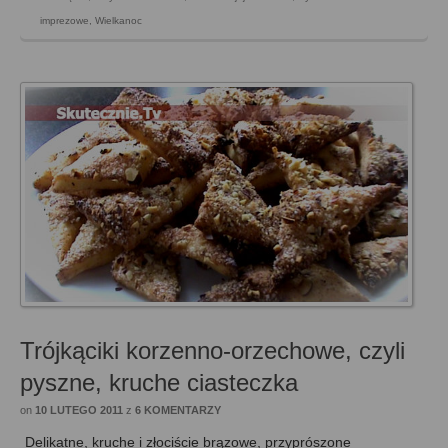
imprezowe
,
Wielkanoc
Trójkąciki korzenno-orzechowe, czyli
pyszne, kruche ciasteczka
on
10 LUTEGO 2011
z
6 KOMENTARZY
Delikatne, kruche i złociście brązowe, przyprószone