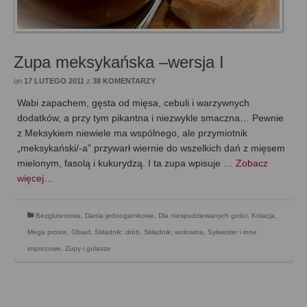
Zupa meksykańska –wersja I
on
17 LUTEGO 2011
z
38 KOMENTARZY
Wabi zapachem, gęsta od mięsa, cebuli i warzywnych
dodatków, a przy tym pikantna i niezwykle smaczna… Pewnie
z Meksykiem niewiele ma wspólnego, ale przymiotnik
„meksykański/-a” przywarł wiernie do wszelkich dań z mięsem
mielonym, fasolą i kukurydzą. I ta zupa wpisuje …
Zobacz
więcej…
Bezglutenowa
,
Dania jednogarnkowe
,
Dla niespodziewanych gości
,
Kolacja
,
Mega proste
,
Obiad
,
Składnik: drób
,
Składnik: wołowina
,
Sylwester i inne
imprezowe
,
Zupy i gulasze