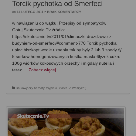
Torcik pychotka od Smerfeci
on
14 LUTEGO 2011
z
BRAK KOMENTARZY
w nawiązaniu do wątku: Przepisy od sympatyków
Gotuj.Skutecznie.Tv źródło:
https://skutecznie.tv/2011/01/slimaczki-drozdzowe-z-
budyniem-od-smerfeci/#comment-770 Torcik pychotka
upiec biszkopt wedle uznania tak by byly 2 lub 3 spody 🙂
5 serkow homogenizowanych kostka masla 6łyzek cukru
100g wiórków kokosowych orzechy i migdaly nutella i
teraz …
Zobacz więcej…
Do kawy czy herbaty
,
Wypieki i ciasta
,
Z Waszych:)