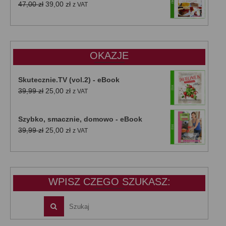
Pierwotna
Aktualna
47,00
zł
39,00
zł
z VAT
cena
cena
wynosiła:
wynosi:
47,00 zł.
39,00 zł.
OKAZJE
Skutecznie.TV (vol.2) - eBook
Pierwotna
Aktualna
39,99
zł
25,00
zł
z VAT
cena
cena
wynosiła:
wynosi:
Szybko, smacznie, domowo - eBook
39,99 zł.
25,00 zł.
Pierwotna
Aktualna
39,99
zł
25,00
zł
z VAT
cena
cena
wynosiła:
wynosi:
39,99 zł.
25,00 zł.
WPISZ CZEGO SZUKASZ: