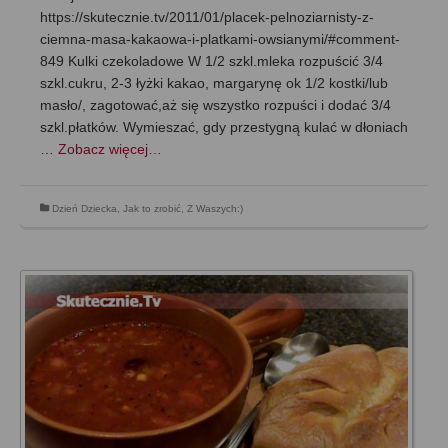
https://skutecznie.tv/2011/01/placek-pelnoziarnisty-z-
ciemna-masa-kakaowa-i-platkami-owsianymi/#comment-
849 Kulki czekoladowe W 1/2 szkl.mleka rozpuścić 3/4
szkl.cukru, 2-3 łyżki kakao, margarynę ok 1/2 kostki/lub
masło/, zagotować,aż się wszystko rozpuści i dodać 3/4
szkl.płatków. Wymieszać, gdy przestygną kulać w dłoniach
…
Zobacz więcej…
Dzień Dziecka
,
Jak to zrobić
,
Z Waszych:)