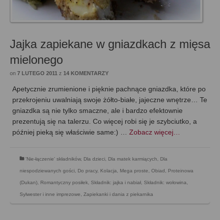
Jajka zapiekane w gniazdkach z mięsa
mielonego
on
7 LUTEGO 2011
z
14 KOMENTARZY
Apetycznie zrumienione i pięknie pachnące gniazdka, które po
przekrojeniu uwalniają swoje żółto-białe, jajeczne wnętrze… Te
gniazdka są nie tylko smaczne, ale i bardzo efektownie
prezentują się na talerzu. Co więcej robi się je szybciutko, a
później pieką się właściwie same:) …
Zobacz więcej…
'Nie-łączenie' składników
,
Dla dzieci
,
Dla matek karmiących
,
Dla
niespodziewanych gości
,
Do pracy
,
Kolacja
,
Mega proste
,
Obiad
,
Proteinowa
(Dukan)
,
Romantyczny posiłek
,
Składnik: jajka i nabiał
,
Składnik: wołowina
,
Sylwester i inne imprezowe
,
Zapiekanki i dania z piekarnika