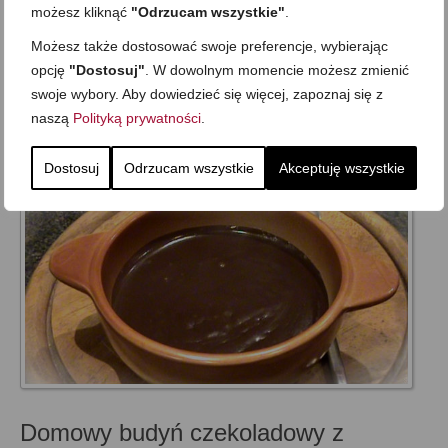
możesz kliknąć
"Odrzucam wszystkie"
.
Możesz także dostosować swoje preferencje, wybierając
Dla dzieci
,
Dla niespodziewanych gości
,
Do pracy
,
Kolacja
,
Mega proste
,
opcję
"Dostosuj"
. W dowolnym momencie możesz zmienić
Obiad
,
Przekąska
,
Przystawki i dodatki
,
Składnik: jajka i nabiał
,
Sylwester i inne
swoje wybory. Aby dowiedzieć się więcej, zapoznaj się z
imprezowe
,
Wielkanoc
naszą
Polityką prywatności
.
Dostosuj
Odrzucam wszystkie
Akceptuję wszystkie
Domowy budyń czekoladowy z