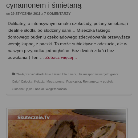
cynamonem i śmietaną
on
29 STYCZNIA 2011
z
7 KOMENTARZY
Delikatny, o intensywnym smaku czekolady, polany śmietaną i
idealnie słodki, bo słodzimy sami… Miseczka takiego
domowego budyniu czekoladowego zdecydowanie przewyższa
wersję kupną, z paczki. To może subiektywne odczucie, ale w
naszym przypadku jednogłośne. Bez dwóch zdań i bez
odwołania:) Ten …
Zobacz więcej…
'Nie-łączenie' składników
,
Deser
,
Dla dzieci
,
Dla niespodziewanych gości
,
Dzień Dziecka
,
Kolacja
,
Mega proste
,
Przekąska
,
Romantyczny posiłek
,
Składnik: jajka i nabiał
,
Wegetariańska