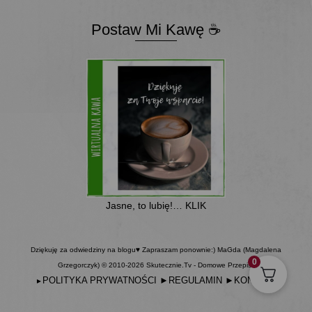
Postaw Mi Kawę ☕
Jasne, to lubię!… KLIK
Dziękuję za odwiedziny na blogu♥ Zapraszam ponownie:) MaGda (Magdalena
0
Grzegorczyk) © 2010-2026 Skutecznie.Tv - Domowe Przepisy
POLITYKA PRYWATNOŚCI
►
REGULAMIN
►
KONTAKT
►