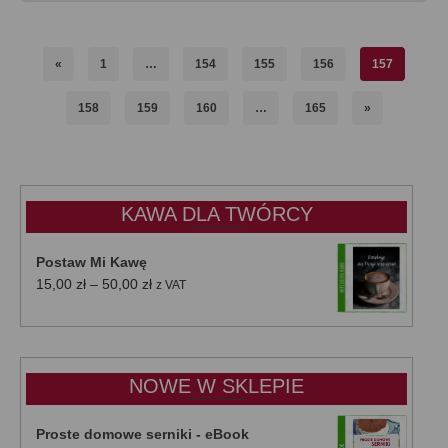
«
1
…
154
155
156
157
158
159
160
…
165
»
KAWA DLA TWÓRCY
Postaw Mi Kawę
Zakres
15,00
zł
–
50,00
zł
z VAT
cen:
od
15,00 zł
do
NOWE W SKLEPIE
50,00 zł
Proste domowe serniki - eBook