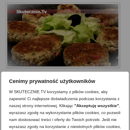
Kotleciki jajeczne z surimi
Cenimy prywatność użytkowników
on
4 LUTEGO 2011
z
4 KOMENTARZE
W SKUTECZNIE.TV korzystamy z plików cookies, aby
Delikatne i kruche o zdecydowanym smaku i przepięknie
zapewnić Ci najlepsze doświadczenia podczas korzystania z
zrumienione… Tak przygotowane kotleciki smakują na ciepło,
naszej strony internetowej. Klikając
"Akceptuję wszystkie"
,
jak i na zimno. Podane prosto z patelni staną się smacznym i
wyrażasz zgodę na wykorzystanie plików cookies, co pozwoli
pożywnym daniem obiadowym. Z dodatkiem surówki i ryżem
nam dostosować treści i oferty do Twoich potrzeb. Jeśli nie
lub pieczonymi ziemniaczkami smakują naprawdę …
Zobacz
wyrażasz zgody na korzystanie z nieistotnych plików cookies,
więcej…