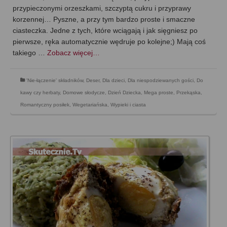
przypieczonymi orzeszkami, szczyptą cukru i przyprawy
korzennej… Pyszne, a przy tym bardzo proste i smaczne
ciasteczka. Jedne z tych, które wciągają i jak sięgniesz po
pierwsze, ręka automatycznie wędruje po kolejne;) Mają coś
takiego …
Zobacz więcej…
'Nie-łączenie' składników
,
Deser
,
Dla dzieci
,
Dla niespodziewanych gości
,
Do
kawy czy herbaty
,
Domowe słodycze
,
Dzień Dziecka
,
Mega proste
,
Przekąska
,
Romantyczny posiłek
,
Wegetariańska
,
Wypieki i ciasta