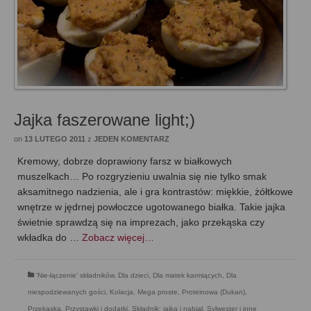
Jajka faszerowane light;)
on
13 LUTEGO 2011
z
JEDEN KOMENTARZ
Kremowy, dobrze doprawiony farsz w białkowych
muszelkach… Po rozgryzieniu uwalnia się nie tylko smak
aksamitnego nadzienia, ale i gra kontrastów: miękkie, żółtkowe
wnętrze w jędrnej powłoczce ugotowanego białka. Takie jajka
świetnie sprawdzą się na imprezach, jako przekąska czy
wkładka do …
Zobacz więcej…
'Nie-łączenie' składników
,
Dla dzieci
,
Dla matek karmiących
,
Dla
niespodziewanych gości
,
Kolacja
,
Mega proste
,
Proteinowa (Dukan)
,
Przekąska
,
Przystawki i dodatki
,
Składnik: jajka i nabiał
,
Sylwester i inne