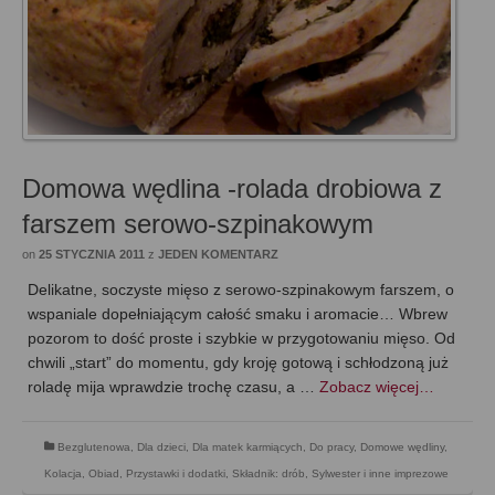
Domowa wędlina -rolada drobiowa z
farszem serowo-szpinakowym
on
25 STYCZNIA 2011
z
JEDEN KOMENTARZ
Delikatne, soczyste mięso z serowo-szpinakowym farszem, o
wspaniale dopełniającym całość smaku i aromacie… Wbrew
pozorom to dość proste i szybkie w przygotowaniu mięso. Od
chwili „start” do momentu, gdy kroję gotową i schłodzoną już
roladę mija wprawdzie trochę czasu, a …
Zobacz więcej…
Bezglutenowa
,
Dla dzieci
,
Dla matek karmiących
,
Do pracy
,
Domowe wędliny
,
Kolacja
,
Obiad
,
Przystawki i dodatki
,
Składnik: drób
,
Sylwester i inne imprezowe