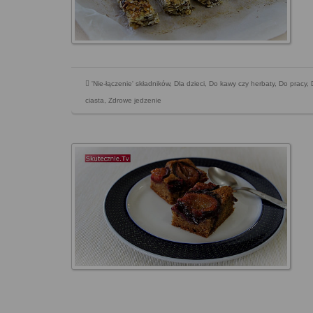
'Nie-łączenie' składników
,
Dla dzieci
,
Do kawy czy herbaty
,
Do pracy
,
ciasta
,
Zdrowe jedzenie