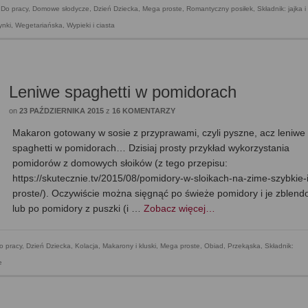
,
Do pracy
,
Domowe słodycze
,
Dzień Dziecka
,
Mega proste
,
Romantyczny posiłek
,
Składnik: jajka i
ynki
,
Wegetariańska
,
Wypieki i ciasta
Leniwe spaghetti w pomidorach
on
23 PAŹDZIERNIKA 2015
z
16 KOMENTARZY
Makaron gotowany w sosie z przyprawami, czyli pyszne, acz leniwe
spaghetti w pomidorach… Dzisiaj prosty przykład wykorzystania
pomidorów z domowych słoików (z tego przepisu:
https://skutecznie.tv/2015/08/pomidory-w-sloikach-na-zime-szybkie-i
proste/). Oczywiście można sięgnąć po świeże pomidory i je zblen
lub po pomidory z puszki (i …
Zobacz więcej…
o pracy
,
Dzień Dziecka
,
Kolacja
,
Makarony i kluski
,
Mega proste
,
Obiad
,
Przekąska
,
Składnik:
e