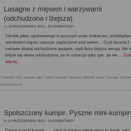
Lasagne z mięsem i warzywami
(odchudzona i lżejsza)
on
18 PAŹDZIERNIKA 2015
z
40 KOMENTARZY
Cienkie płaty ugotowanego w pysznym sosie makaronu, przekładan
warstwami mięsa i warzyw, zapieczone pod serem… Czyli lazania:) 
ciekawe dzisiaj odchudzona lasagne, czyli dużo lżejsza wersja. Ale n
bójcie się słowa odchudzona, bo to oznacza tylko tyle, że nie …
Zob
więcej…
d
,
Składnik: drób
,
Składnik: jajka i nabiał
,
Składnik: makarony
,
Składnik: owoce i warzywa
,
Składni
Zdrowe jedzenie
Spolszczony kumpir. Pyszne mini-kumpir
on
13 PAŹDZIERNIKA 2015
z
14 KOMENTARZY
Dzisiaj turecki kumpir… …choć ja spolszczyłam nieco to danie, jako