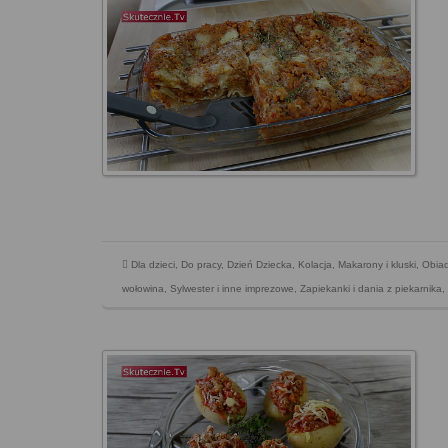
Dla dzieci
,
Do pracy
,
Dzień Dziecka
,
Kolacja
,
Makarony i kluski
,
Obia
wołowina
,
Sylwester i inne imprezowe
,
Zapiekanki i dania z piekarnika
,