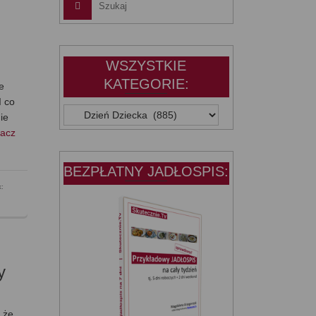
WSZYSTKIE
KATEGORIE:
e
I co
WSZYSTKIE
ie
KATEGORIE:
acz
BEZPŁATNY JADŁOSPIS:
k:
y
, że