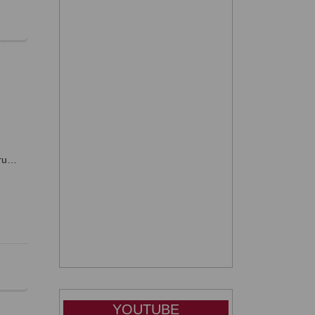
aru…
YOUTUBE