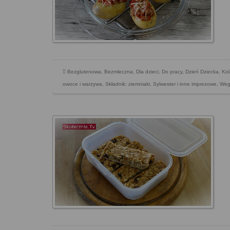
Bezglutenowa
,
Bezmleczna
,
Dla dzieci
,
Do pracy
,
Dzień Dziecka
,
Kol
owoce i warzywa
,
Składnik: ziemniaki
,
Sylwester i inne imprezowe
,
Weg