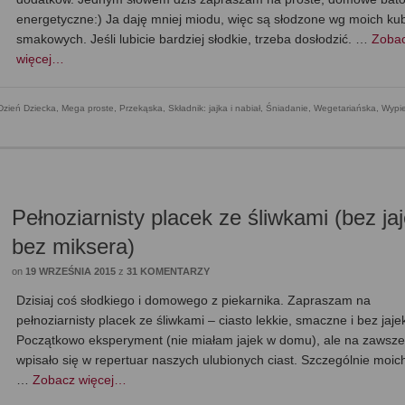
energetyczne:) Ja daję mniej miodu, więc są słodzone wg moich k
smakowych. Jeśli lubicie bardziej słodkie, trzeba dosłodzić. …
Zoba
więcej…
Dzień Dziecka
,
Mega proste
,
Przekąska
,
Składnik: jajka i nabiał
,
Śniadanie
,
Wegetariańska
,
Wypie
Pełnoziarnisty placek ze śliwkami (bez jaj
bez miksera)
on
19 WRZEŚNIA 2015
z
31 KOMENTARZY
Dzisiaj coś słodkiego i domowego z piekarnika. Zapraszam na
pełnoziarnisty placek ze śliwkami – ciasto lekkie, smaczne i bez jaje
Początkowo eksperyment (nie miałam jajek w domu), ale na zawsz
wpisało się w repertuar naszych ulubionych ciast. Szczególnie moic
…
Zobacz więcej…