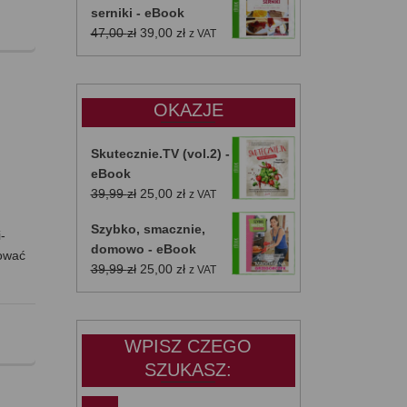
serniki - eBook
Pierwotna
Aktualna
47,00
zł
39,00
zł
z VAT
cena
cena
wynosiła:
wynosi:
47,00 zł.
39,00 zł.
OKAZJE
Skutecznie.TV (vol.2) -
eBook
Pierwotna
Aktualna
39,99
zł
25,00
zł
z VAT
cena
cena
Szybko, smacznie,
wynosiła:
wynosi:
-
domowo - eBook
39,99 zł.
25,00 zł.
dować
Pierwotna
Aktualna
39,99
zł
25,00
zł
z VAT
cena
cena
wynosiła:
wynosi:
39,99 zł.
25,00 zł.
WPISZ CZEGO
SZUKASZ: