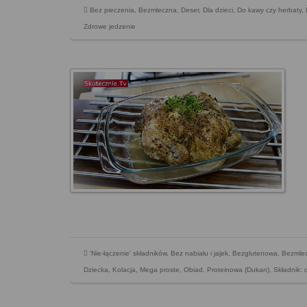
Bez pieczenia
,
Bezmleczna
,
Deser
,
Dla dzieci
,
Do kawy czy herbaty
,
Zdrowe jedzenie
'Nie-łączenie' składników
,
Bez nabiału i jajek
,
Bezglutenowa
,
Bezmle
Dziecka
,
Kolacja
,
Mega proste
,
Obiad
,
Proteinowa (Dukan)
,
Składnik: 