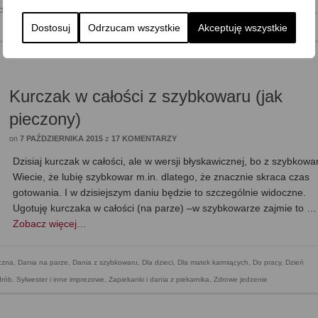
Do pracy
,
Domowe słodycze
,
Dzień Dziecka
,
Mega proste
,
Przekąska
,
Śniadanie
,
Wegetariańska
,
Dostosuj
Odrzucam wszystkie
Akceptuję wszystkie
Kurczak w całości z szybkowaru (jak
pieczony)
on
7 PAŹDZIERNIKA 2015
z
17 KOMENTARZY
Dzisiaj kurczak w całości, ale w wersji błyskawicznej, bo z szybkow
Wiecie, że lubię szybkowar m.in. dlatego, że znacznie skraca czas
gotowania. I w dzisiejszym daniu będzie to szczególnie widoczne.
Ugotuję kurczaka w całości (na parze) –w szybkowarze zajmie to …
Zobacz więcej…
czna
,
Dania na parze
,
Dania z szybkowaru
,
Dla dzieci
,
Dla matek karmiących
,
Do pracy
,
Dzień
drób
,
Sylwester i inne imprezowe
,
Zapiekanki i dania z piekarnika
,
Zdrowe jedzenie