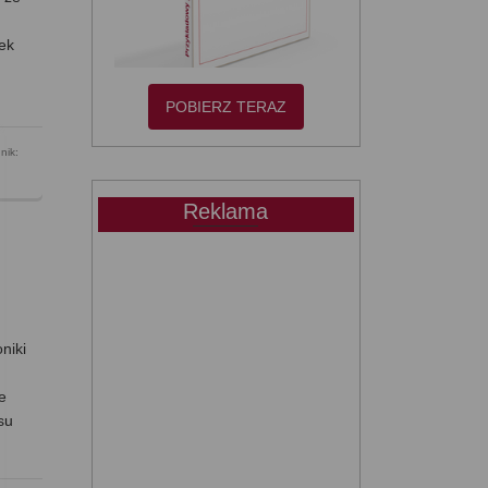
tek
POBIERZ TERAZ
nik:
Reklama
niki
e
je
su