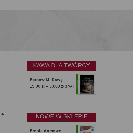
KAWA DLA TWÓRCY
Postaw Mi Kawę
Zakres
15,00
zł
–
50,00
zł
z VAT
cen:
od
15,00 zł
do
nie
NOWE W SKLEPIE
50,00 zł
Proste domowe