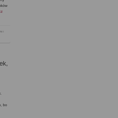
ubków
cz
ki i
ek,
k.
e
h, bo