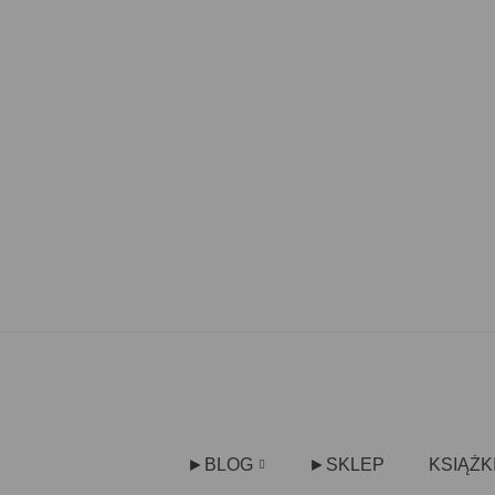
►BLOG
►SKLEP
KSIĄŻK