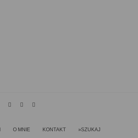
I
O MNIE
KONTAKT
»SZUKAJ