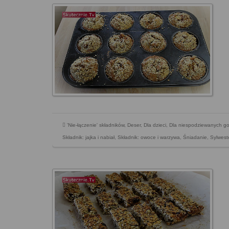
'Nie-łączenie' składników
,
Deser
,
Dla dzieci
,
Dla niespodziewanych go
Składnik: jajka i nabiał
,
Składnik: owoce i warzywa
,
Śniadanie
,
Sylwest