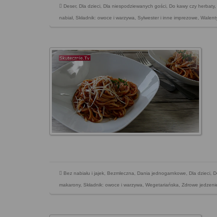
Deser
,
Dla dzieci
,
Dla niespodziewanych gości
,
Do kawy czy herbaty
nabiał
,
Składnik: owoce i warzywa
,
Sylwester i inne imprezowe
,
Walent
Bez nabiału i jajek
,
Bezmleczna
,
Dania jednogarnkowe
,
Dla dzieci
,
D
makarony
,
Składnik: owoce i warzywa
,
Wegetariańska
,
Zdrowe jedzeni