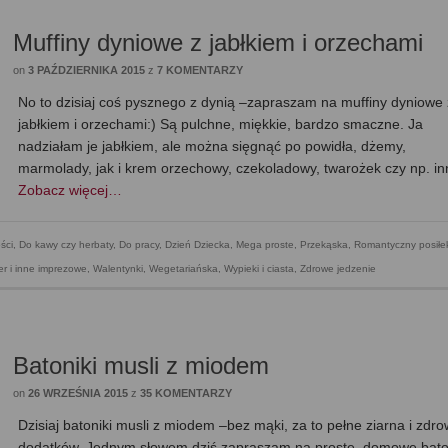
Muffiny dyniowe z jabłkiem i orzechami
on
3 PAŹDZIERNIKA 2015
z
7 KOMENTARZY
No to dzisiaj coś pysznego z dynią –zapraszam na muffiny dyniowe 
jabłkiem i orzechami:) Są pulchne, miękkie, bardzo smaczne. Ja
nadziałam je jabłkiem, ale można sięgnąć po powidła, dżemy,
marmolady, jak i krem orzechowy, czekoladowy, twarożek czy np. i
Zobacz więcej…
ści
,
Do kawy czy herbaty
,
Do pracy
,
Dzień Dziecka
,
Mega proste
,
Przekąska
,
Romantyczny posiłe
er i inne imprezowe
,
Walentynki
,
Wegetariańska
,
Wypieki i ciasta
,
Zdrowe jedzenie
Batoniki musli z miodem
on
26 WRZEŚNIA 2015
z
35 KOMENTARZY
Dzisiaj batoniki musli z miodem –bez mąki, za to pełne ziarna i zdr
dodatków. Jednym słowem dziś zapraszam na proste, domowe bat