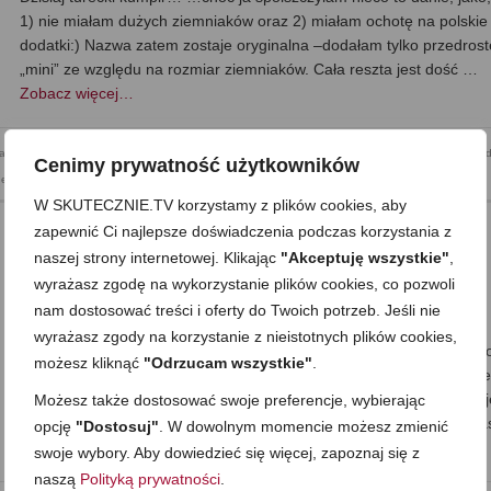
1) nie miałam dużych ziemniaków oraz 2) miałam ochotę na polskie
dodatki:) Nazwa zatem zostaje oryginalna –dodałam tylko przedros
„mini” ze względu na rozmiar ziemniaków. Cała reszta jest dość …
Zobacz więcej…
acja
,
Mega proste
,
Na grilla
,
Obiad
,
Przekąska
,
Przystawki i dodatki
,
Składnik: jajka i nabiał
,
Skład
Cenimy prywatność użytkowników
etariańska
,
Zapiekanki i dania z piekarnika
W SKUTECZNIE.TV korzystamy z plików cookies, aby
zapewnić Ci najlepsze doświadczenia podczas korzystania z
naszej strony internetowej. Klikając
"Akceptuję wszystkie"
,
Batoniki owsiane bez pieczenia
wyrażasz zgodę na wykorzystanie plików cookies, co pozwoli
nam dostosować treści i oferty do Twoich potrzeb. Jeśli nie
on
10 PAŹDZIERNIKA 2015
z
34 KOMENTARZE
wyrażasz zgody na korzystanie z nieistotnych plików cookies,
Dzisiaj kolejna odsłona moich ulubionych przekąsek owsianych: bato
możesz kliknąć
"Odrzucam wszystkie"
.
owsiane bez pieczenia. Wprawdzie ostatnio mam kręćka na punkci
tych: https://skutecznie.tv/2015/09/batoniki-musli-z-miodem/ i robię 
Możesz także dostosować swoje preferencje, wybierając
regularnie, uzupełniając zapasy w zamrażarce, ale od czasu do cza
opcję
"Dostosuj"
. W dowolnym momencie możesz zmienić
sięgam po coś innego. I robię je naprzemiennie …
Zobacz więcej…
swoje wybory. Aby dowiedzieć się więcej, zapoznaj się z
naszą
Polityką prywatności
.