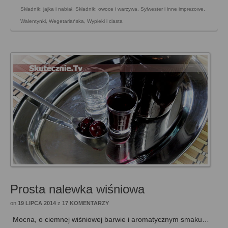
Składnik: jajka i nabiał
,
Składnik: owoce i warzywa
,
Sylwester i inne imprezowe
,
Walentynki
,
Wegetariańska
,
Wypieki i ciasta
Prosta nalewka wiśniowa
on
19 LIPCA 2014
z
17 KOMENTARZY
Mocna, o ciemnej wiśniowej barwie i aromatycznym smaku…