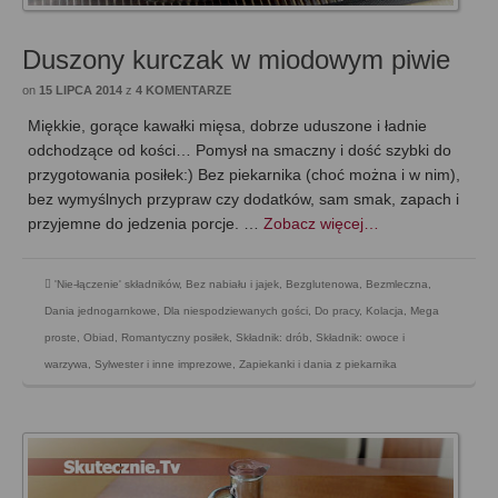
Duszony kurczak w miodowym piwie
on
15 LIPCA 2014
z
4 KOMENTARZE
Miękkie, gorące kawałki mięsa, dobrze uduszone i ładnie
odchodzące od kości… Pomysł na smaczny i dość szybki do
przygotowania posiłek:) Bez piekarnika (choć można i w nim),
bez wymyślnych przypraw czy dodatków, sam smak, zapach i
przyjemne do jedzenia porcje. …
Zobacz więcej…
'Nie-łączenie' składników
,
Bez nabiału i jajek
,
Bezglutenowa
,
Bezmleczna
,
Dania jednogarnkowe
,
Dla niespodziewanych gości
,
Do pracy
,
Kolacja
,
Mega
proste
,
Obiad
,
Romantyczny posiłek
,
Składnik: drób
,
Składnik: owoce i
warzywa
,
Sylwester i inne imprezowe
,
Zapiekanki i dania z piekarnika