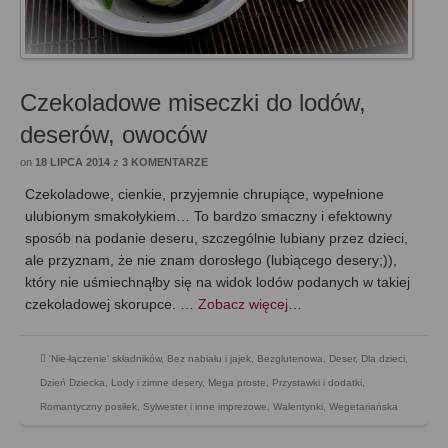
Czekoladowe miseczki do lodów,
deserów, owoców
on
18 LIPCA 2014
z
3 KOMENTARZE
Czekoladowe, cienkie, przyjemnie chrupiące, wypełnione
ulubionym smakołykiem… To bardzo smaczny i efektowny
sposób na podanie deseru, szczególnie lubiany przez dzieci,
ale przyznam, że nie znam dorosłego (lubiącego desery;)),
który nie uśmiechnąłby się na widok lodów podanych w takiej
czekoladowej skorupce. …
Zobacz więcej…
'Nie-łączenie' składników
,
Bez nabiału i jajek
,
Bezglutenowa
,
Deser
,
Dla dzieci
,
Dzień Dziecka
,
Lody i zimne desery
,
Mega proste
,
Przystawki i dodatki
,
Romantyczny posiłek
,
Sylwester i inne imprezowe
,
Walentynki
,
Wegetariańska