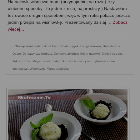
Na nalewki wiśniowe mam (przynajmniej na razie) trzy
ulubione sposoby –to jeden z nich, najprostszy:) Nastawiłam
też owoce drugim sposobem, więc w tym roku pokażę jeszcze
jeden przepis na wiśniówkę. Prezentowany dzisiaj …
Zobacz
więcej…
'Nie-łączenie' składników
,
Bez nabiału i jajek
,
Bezglutenowa
,
Bezmleczna
,
Deser
,
Do kawy czy herbaty
,
Domowe alkohole likiery nalewki
,
Drinki i napoje
,
Jak to zrobić
,
Mega proste
,
Składnik: owoce i warzywa
,
Sylwester i inne
imprezowe
,
Walentynki
,
Wegetariańska