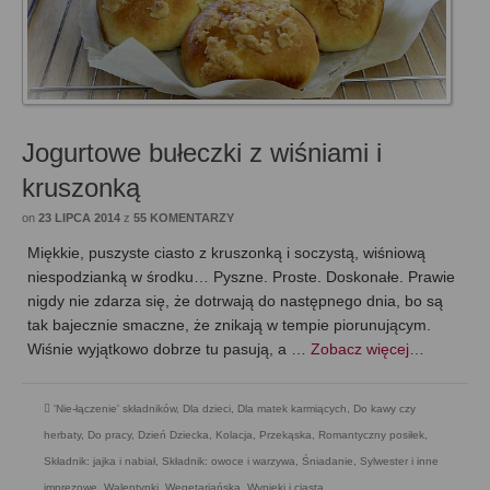
Jogurtowe bułeczki z wiśniami i
kruszonką
on
23 LIPCA 2014
z
55 KOMENTARZY
Miękkie, puszyste ciasto z kruszonką i soczystą, wiśniową
niespodzianką w środku… Pyszne. Proste. Doskonałe. Prawie
nigdy nie zdarza się, że dotrwają do następnego dnia, bo są
tak bajecznie smaczne, że znikają w tempie piorunującym.
Wiśnie wyjątkowo dobrze tu pasują, a …
Zobacz więcej…
'Nie-łączenie' składników
,
Dla dzieci
,
Dla matek karmiących
,
Do kawy czy
herbaty
,
Do pracy
,
Dzień Dziecka
,
Kolacja
,
Przekąska
,
Romantyczny posiłek
,
Składnik: jajka i nabiał
,
Składnik: owoce i warzywa
,
Śniadanie
,
Sylwester i inne
imprezowe
,
Walentynki
,
Wegetariańska
,
Wypieki i ciasta