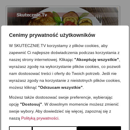
Cenimy prywatność użytkowników
W SKUTECZNIE.TV korzystamy z plików cookies, aby
zapewnić Ci najlepsze doświadczenia podczas korzystania z
naszej strony internetowej. Klikając
"Akceptuję wszystkie"
,
wyrażasz zgodę na wykorzystanie plików cookies, co pozwoli
nam dostosować treści i oferty do Twoich potrzeb. Jeśli nie
wyrażasz zgody na korzystanie z nieistotnych plików cookies,
Bakłażan z patelni (pyszna sałatka na
możesz kliknąć
"Odrzucam wszystkie"
.
ciepło)
Możesz także dostosować swoje preferencje, wybierając
on
17 LIPCA 2014
z
11 KOMENTARZY
opcję
"Dostosuj"
. W dowolnym momencie możesz zmienić
Jędrne, gorące plastry warzyw o ciekawym, lekko pieprznym i
swoje wybory. Aby dowiedzieć się więcej, zapoznaj się z
balsamicznym posmaku… Banalnie prosta, a jednak moja
naszą
Polityką prywatności
.
ukochana o tej porze roku sałatka;) Bakłażan z patelni z letnimi
warzywami. W sezonie na cukinię nie może jej zabraknąć na