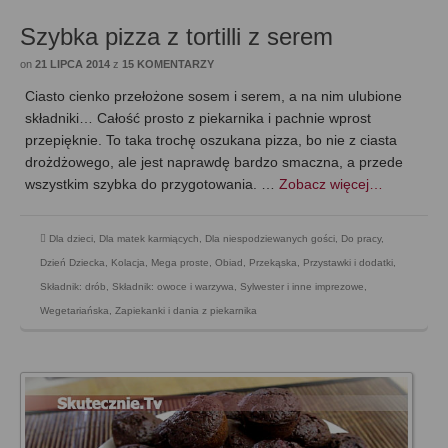
Szybka pizza z tortilli z serem
on
21 LIPCA 2014
z
15 KOMENTARZY
Ciasto cienko przełożone sosem i serem, a na nim ulubione
składniki… Całość prosto z piekarnika i pachnie wprost
przepięknie. To taka trochę oszukana pizza, bo nie z ciasta
drożdżowego, ale jest naprawdę bardzo smaczna, a przede
wszystkim szybka do przygotowania. …
Zobacz więcej…
Dla dzieci
,
Dla matek karmiących
,
Dla niespodziewanych gości
,
Do pracy
,
Dzień Dziecka
,
Kolacja
,
Mega proste
,
Obiad
,
Przekąska
,
Przystawki i dodatki
,
Składnik: drób
,
Składnik: owoce i warzywa
,
Sylwester i inne imprezowe
,
Wegetariańska
,
Zapiekanki i dania z piekarnika