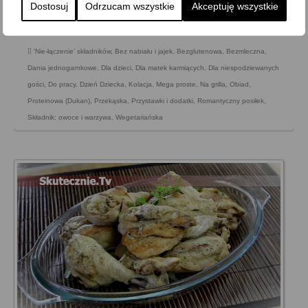
Dostosuj
Odrzucam wszystkie
Akceptuję wszystkie
moim stole i …
Zobacz więcej…
'Nie-łączenie' składników
,
Bez nabiału i jajek
,
Bezglutenowa
,
Bezmleczna
,
Dania jednogarnkowe
,
Dla dzieci
,
Dla matek karmiących
,
Dla niespodziewanych
gości
,
Do pracy
,
Dzień Dziecka
,
Kolacja
,
Mega proste
,
Na grilla
,
Obiad
,
Proteinowa (Dukan)
,
Przekąska
,
Przystawki i dodatki
,
Romantyczny posiłek
,
Składnik: owoce i warzywa
,
Wegetariańska