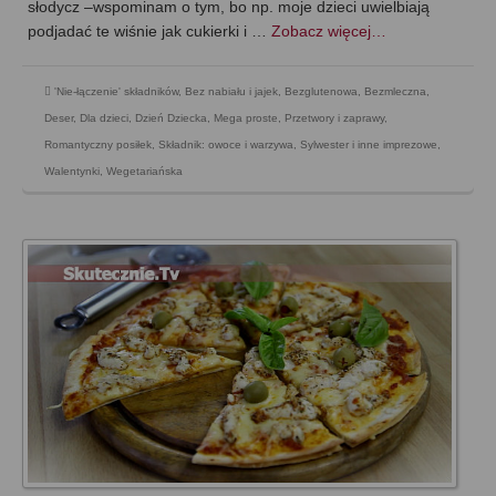
słodycz –wspominam o tym, bo np. moje dzieci uwielbiają
podjadać te wiśnie jak cukierki i …
Zobacz więcej…
'Nie-łączenie' składników
,
Bez nabiału i jajek
,
Bezglutenowa
,
Bezmleczna
,
Deser
,
Dla dzieci
,
Dzień Dziecka
,
Mega proste
,
Przetwory i zaprawy
,
Romantyczny posiłek
,
Składnik: owoce i warzywa
,
Sylwester i inne imprezowe
,
Walentynki
,
Wegetariańska