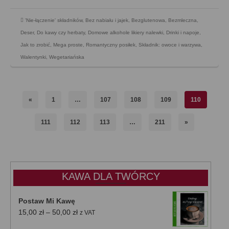
'Nie-łączenie' składników
,
Bez nabiału i jajek
,
Bezglutenowa
,
Bezmleczna
,
Deser
,
Do kawy czy herbaty
,
Domowe alkohole likiery nalewki
,
Drinki i napoje
,
Jak to zrobić
,
Mega proste
,
Romantyczny posiłek
,
Składnik: owoce i warzywa
,
Walentynki
,
Wegetariańska
«
1
…
107
108
109
110
111
112
113
…
211
»
KAWA DLA TWÓRCY
Postaw Mi Kawę
Zakres
15,00
zł
–
50,00
zł
z VAT
cen: