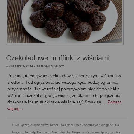
Czekoladowe muffinki z wiśniami
on
20 LIPCA 2014
z
10 KOMENTARZY
Pulchne, intensywnie czekoladowe, z soczystymi wiśniami w
środku… I od ugryzienia pierwszego kęsa budzą ogromną
przyjemność. Już wcześniej pokazywałam słodkie wypieki z
wiśniami i czekoladą, więc wiecie, że dla mnie to połączenie
doskonałe i te muffinki takie właśnie są:) Smakują …
Zobacz
więcej…
'Nie-łączenie' składników
,
Deser
,
Dla dzieci
,
Dla niespodziewanych gości
,
Do
kawy czy herbaty
,
Do pracy
,
Dzień Dziecka
,
Mega proste
,
Romantyczny posiłek
,