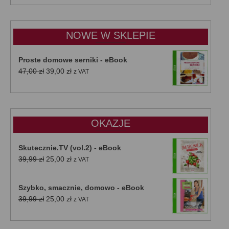
od
15,00 zł
do
NOWE W SKLEPIE
50,00 zł
Proste domowe serniki - eBook
Pierwotna
Aktualna
47,00
zł
39,00
zł
z VAT
cena
cena
wynosiła:
wynosi:
47,00 zł.
39,00 zł.
OKAZJE
Skutecznie.TV (vol.2) - eBook
Pierwotna
Aktualna
39,99
zł
25,00
zł
z VAT
cena
cena
wynosiła:
wynosi:
Szybko, smacznie, domowo - eBook
39,99 zł.
25,00 zł.
Pierwotna
Aktualna
39,99
zł
25,00
zł
z VAT
cena
cena
wynosiła:
wynosi: