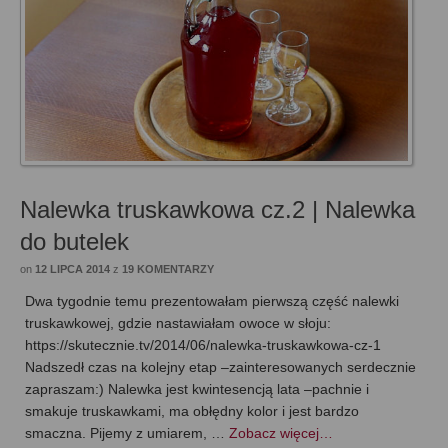
Nalewka truskawkowa cz.2 | Nalewka
do butelek
on
12 LIPCA 2014
z
19 KOMENTARZY
Dwa tygodnie temu prezentowałam pierwszą część nalewki
truskawkowej, gdzie nastawiałam owoce w słoju:
https://skutecznie.tv/2014/06/nalewka-truskawkowa-cz-1
Nadszedł czas na kolejny etap –zainteresowanych serdecznie
zapraszam:) Nalewka jest kwintesencją lata –pachnie i
smakuje truskawkami, ma obłędny kolor i jest bardzo
smaczna. Pijemy z umiarem, …
Zobacz więcej…