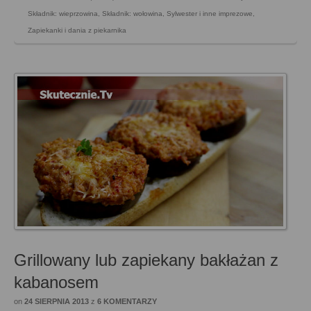
Składnik: wieprzowina
,
Składnik: wołowina
,
Sylwester i inne imprezowe
,
Zapiekanki i dania z piekarnika
Grillowany lub zapiekany bakłażan z
kabanosem
on
24 SIERPNIA 2013
z
6 KOMENTARZY