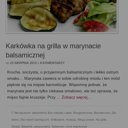
Karkówka na grilla w marynacie
balsamicznej
on
23 SIERPNIA 2013
z
8 KOMENTARZY
Krucha, soczysta, o przyjemnym balsamicznym i lekko ostrym
smaku… Marynata zawiera w sobie odrobinę miodu i ten miód
pięknie się na mięsie karmelizuje. Wspomnę jednak, że
marynata jest nie tylko ciekawa smakowo, ale też sprawia, że
mięso fajnie kruszeje. Przy …
Zobacz więcej…
'Nie-łączenie' składników
,
Bez nabiału i jajek
,
Bezglutenowa
,
Bezmleczna
,
Dla
dzieci
,
Dla matek karmiących
,
Grillowane
,
Kolacja
,
Mega proste
,
Na grilla
,
Obiad
,
Składnik: wieprzowina
,
Sylwester i inne imprezowe