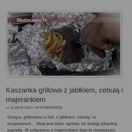
Kaszanka grillowa z jabłkiem, cebulą i
majerankiem
on
11 MAJA 2012
z
94 KOMENTARZE
Gorąca, grillowana w folii, z jabłkiem, cebulą i w
przyprawach… Moja jest lekko ognista, bo dodaję pikantną
paprykę. W połączeniu z majerankiem daje to rewelacyjny