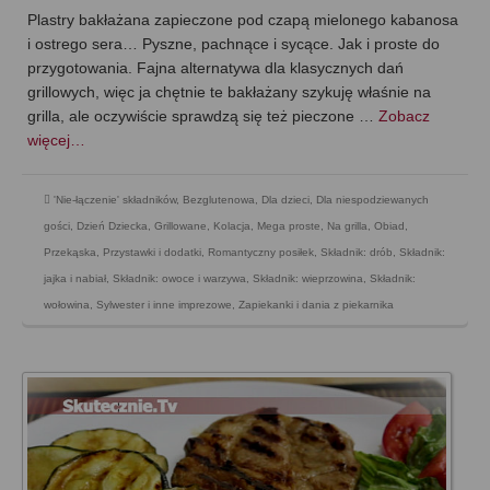
Plastry bakłażana zapieczone pod czapą mielonego kabanosa
i ostrego sera… Pyszne, pachnące i sycące. Jak i proste do
przygotowania. Fajna alternatywa dla klasycznych dań
grillowych, więc ja chętnie te bakłażany szykuję właśnie na
grilla, ale oczywiście sprawdzą się też pieczone …
Zobacz
więcej…
'Nie-łączenie' składników
,
Bezglutenowa
,
Dla dzieci
,
Dla niespodziewanych
gości
,
Dzień Dziecka
,
Grillowane
,
Kolacja
,
Mega proste
,
Na grilla
,
Obiad
,
Przekąska
,
Przystawki i dodatki
,
Romantyczny posiłek
,
Składnik: drób
,
Składnik:
jajka i nabiał
,
Składnik: owoce i warzywa
,
Składnik: wieprzowina
,
Składnik:
wołowina
,
Sylwester i inne imprezowe
,
Zapiekanki i dania z piekarnika