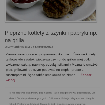
Pieprzne kotlety z szynki i papryki np.
na grilla
on
2 WRZEŚNIA 2013
z
6 KOMENTARZY
Zrumienione, gorące i przyjemnie pikantne… Świetne kotlety
grillowe -do sałatek, pieczywa czy np. do grillowanej bułki,
wyłożonej sałatą, papryką, cebulą i piklami:) Można je smażyć,
piec, grillować, po czym podawać na ciepło, prosto z
rusztu/patelni. Będą także smakować na zimno …
Zobacz
więcej…
'Nie-łączenie' składników
,
Bez nabiału i jajek
,
Bezglutenowa
,
Bezmleczna
,
Dla
dzieci
,
Dla niespodziewanych gości
,
Grillowane
,
Kolacja
,
Mega proste
,
Na grilla
,
Obiad
,
Proteinowa (Dukan)
,
Składnik: drób
,
Składnik: owoce i warzywa
,