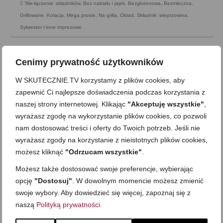
'Nie-łączenie' składników
,
Bez nabiału i jajek
,
Bezglutenowa
,
Bezmleczna
,
Grillowane
,
Kolacja
,
Mega proste
,
Na grilla
,
Obiad
,
Składnik: wieprzowina
,
Sylwester i inne imprezowe
Cenimy prywatność użytkowników
W SKUTECZNIE.TV korzystamy z plików cookies, aby
zapewnić Ci najlepsze doświadczenia podczas korzystania z
naszej strony internetowej. Klikając
"Akceptuję wszystkie"
,
wyrażasz zgodę na wykorzystanie plików cookies, co pozwoli
nam dostosować treści i oferty do Twoich potrzeb. Jeśli nie
wyrażasz zgody na korzystanie z nieistotnych plików cookies,
możesz kliknąć
"Odrzucam wszystkie"
.
Możesz także dostosować swoje preferencje, wybierając
opcję
"Dostosuj"
. W dowolnym momencie możesz zmienić
Kotlety grillowe w pomidorowej
swoje wybory. Aby dowiedzieć się więcej, zapoznaj się z
naszą
Polityką prywatności
.
glazurze
on
6 SIERPNIA 2012
z
118 KOMENTARZY