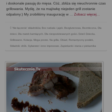
i doskonale pasują do mięsa. Cóż, zbliża się nieuchronnie czas
grillowania. Myślę, że na majówkę niejeden grill zostanie
odpalony:) My zrobiliśmy inaugurację w …
Zobacz więcej…
'Nie-łączenie' składników
,
Bez nabiału i jajek
,
Bezglutenowa
,
Bezmleczna
,
Dla
dzieci
,
Dla matek karmiących
,
Dla niespodziewanych gości
,
Dzień Dziecka
,
Grillowane
,
Kolacja
,
Mega proste
,
Na grilla
,
Obiad
,
Romantyczny posiłek
,
Składnik: drób
,
Sylwester i inne imprezowe
,
Zapiekanki i dania z piekarnika