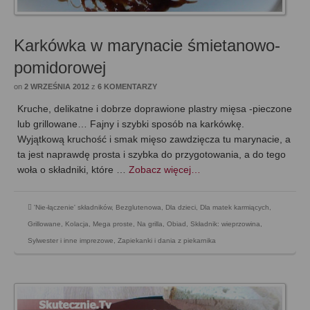
Karkówka w marynacie śmietanowo-
pomidorowej
on
2 WRZEŚNIA 2012
z
6 KOMENTARZY
Kruche, delikatne i dobrze doprawione plastry mięsa -pieczone
lub grillowane… Fajny i szybki sposób na karkówkę.
Wyjątkową kruchość i smak mięso zawdzięcza tu marynacie, a
ta jest naprawdę prosta i szybka do przygotowania, a do tego
woła o składniki, które …
Zobacz więcej…
'Nie-łączenie' składników
,
Bezglutenowa
,
Dla dzieci
,
Dla matek karmiących
,
Grillowane
,
Kolacja
,
Mega proste
,
Na grilla
,
Obiad
,
Składnik: wieprzowina
,
Sylwester i inne imprezowe
,
Zapiekanki i dania z piekarnika