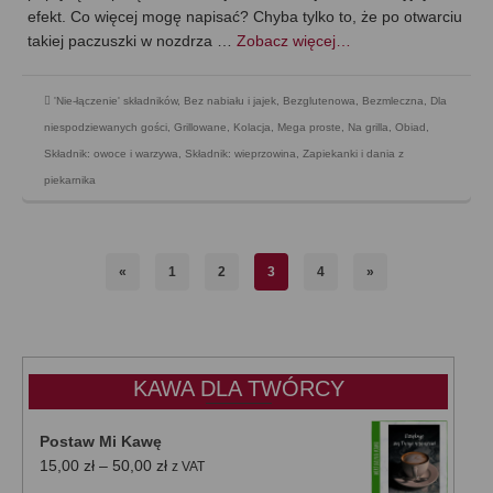
efekt. Co więcej mogę napisać? Chyba tylko to, że po otwarciu
takiej paczuszki w nozdrza …
Zobacz więcej…
'Nie-łączenie' składników
,
Bez nabiału i jajek
,
Bezglutenowa
,
Bezmleczna
,
Dla
niespodziewanych gości
,
Grillowane
,
Kolacja
,
Mega proste
,
Na grilla
,
Obiad
,
Składnik: owoce i warzywa
,
Składnik: wieprzowina
,
Zapiekanki i dania z
piekarnika
«
1
2
3
4
»
KAWA DLA TWÓRCY
Postaw Mi Kawę
Zakres
15,00
zł
–
50,00
zł
z VAT
cen: