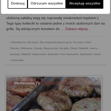
Dostosuj
Odrzucam wszystkie
Akceptuję wszystkie
Okrągłe mięsne talarki, do grillowania lub upieczenia w
piekarniku… Szybkie, proste, a podane na gorąco np. z
ulubioną sałatką stają się naprawdę smakowitym kąskiem:)
Tego typu kotleciki to ostatnio jedne z moich ulubionych dań na
grilla. Są wdzięcznym tematem do …
Zobacz więcej…
Bezmleczna
,
Dla dzieci
,
Dla niespodziewanych gości
,
Do pracy
,
Dzień
Dziecka
,
Grillowane
,
Kolacja
,
Mega proste
,
Na grilla
,
Obiad
,
Składnik: owoce i
warzywa
,
Składnik: wieprzowina
,
Sylwester i inne imprezowe
,
Zapiekanki i dania
z piekarnika