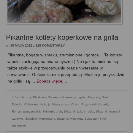
Pikantne kotlety koperkowe na grilla
on
30 MAJA 2012
z
128 KOMENTARZY
Pikantne, bogate w smaku, zrumienione i gorące… Te kotlety
w pełni zasługują na miano pyszne:) No i jak to mielone, są
także szybkie w przygotowaniu oraz uniwersalne w
serwowaniu. Goście za nimi przepadają. Można je przyrządzić
na grillu i są …
Zobacz więcej…
Bezmleczna
,
Dla dzieci
,
Dla niespodziewanych gości
,
Do pracy
,
Dzień
Dziecka
,
Grillowane
,
Kolacja
,
Mega proste
,
Obiad
,
Przystawki i dodatki
,
Romantyczny posiłek
,
Składnik: drób
,
Składnik: jajka i nabiał
,
Składnik: owoce i
warzywa
,
Składnik: wieprzowina
,
Składnik: wołowina
,
Sylwester i inne
imprezowe