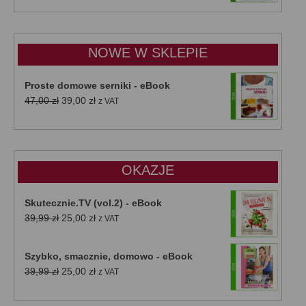
od
15,00 zł
do
NOWE W SKLEPIE
50,00 zł
Proste domowe serniki - eBook
Pierwotna
Aktualna
47,00
zł
39,00
zł
z VAT
cena
cena
wynosiła:
wynosi:
47,00 zł.
39,00 zł.
OKAZJE
Skutecznie.TV (vol.2) - eBook
Pierwotna
Aktualna
39,99
zł
25,00
zł
z VAT
cena
cena
wynosiła:
wynosi:
Szybko, smacznie, domowo - eBook
39,99 zł.
25,00 zł.
Pierwotna
Aktualna
39,99
zł
25,00
zł
z VAT
cena
cena
wynosiła:
wynosi: