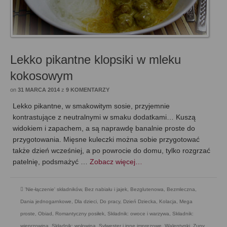
Lekko pikantne klopsiki w mleku
kokosowym
on
31 MARCA 2014
z
9 KOMENTARZY
Lekko pikantne, w smakowitym sosie, przyjemnie
kontrastujące z neutralnymi w smaku dodatkami… Kuszą
widokiem i zapachem, a są naprawdę banalnie proste do
przygotowania. Mięsne kuleczki można sobie przygotować
także dzień wcześniej, a po powrocie do domu, tylko rozgrzać
patelnię, podsmażyć …
Zobacz więcej…
'Nie-łączenie' składników
,
Bez nabiału i jajek
,
Bezglutenowa
,
Bezmleczna
,
Dania jednogarnkowe
,
Dla dzieci
,
Do pracy
,
Dzień Dziecka
,
Kolacja
,
Mega
proste
,
Obiad
,
Romantyczny posiłek
,
Składnik: owoce i warzywa
,
Składnik:
wieprzowina
,
Składnik: wołowina
,
Sylwester i inne imprezowe
,
Walentynki
,
Zupy