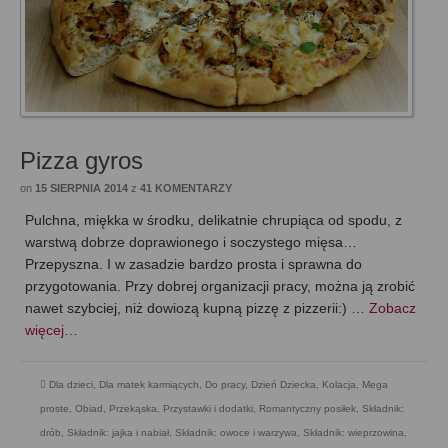
Pizza gyros
on
15 SIERPNIA 2014
z
41 KOMENTARZY
Pulchna, miękka w środku, delikatnie chrupiąca od spodu, z
warstwą dobrze doprawionego i soczystego mięsa…
Przepyszna. I w zasadzie bardzo prosta i sprawna do
przygotowania. Przy dobrej organizacji pracy, można ją zrobić
nawet szybciej, niż dowiozą kupną pizzę z pizzerii:) …
Zobacz
więcej…
Dla dzieci
,
Dla matek karmiących
,
Do pracy
,
Dzień Dziecka
,
Kolacja
,
Mega
proste
,
Obiad
,
Przekąska
,
Przystawki i dodatki
,
Romantyczny posiłek
,
Składnik:
drób
,
Składnik: jajka i nabiał
,
Składnik: owoce i warzywa
,
Składnik: wieprzowina
,