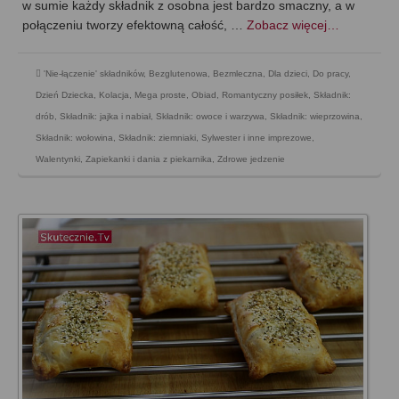
w sumie każdy składnik z osobna jest bardzo smaczny, a w
połączeniu tworzy efektowną całość, …
Zobacz więcej…
'Nie-łączenie' składników
,
Bezglutenowa
,
Bezmleczna
,
Dla dzieci
,
Do pracy
,
Dzień Dziecka
,
Kolacja
,
Mega proste
,
Obiad
,
Romantyczny posiłek
,
Składnik:
drób
,
Składnik: jajka i nabiał
,
Składnik: owoce i warzywa
,
Składnik: wieprzowina
,
Składnik: wołowina
,
Składnik: ziemniaki
,
Sylwester i inne imprezowe
,
Walentynki
,
Zapiekanki i dania z piekarnika
,
Zdrowe jedzenie