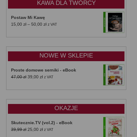
KAWA DLA TWÓRCY
Postaw Mi Kawę
Zakres
15,00
zł
–
50,00
zł
z VAT
cen:
od
15,00 zł
do
NOWE W SKLEPIE
50,00 zł
Proste domowe serniki - eBook
Pierwotna
Aktualna
47,00
zł
39,00
zł
z VAT
cena
cena
wynosiła:
wynosi:
47,00 zł.
39,00 zł.
OKAZJE
Skutecznie.TV (vol.2) - eBook
Pierwotna
Aktualna
39,99
zł
25,00
zł
z VAT
cena
cena