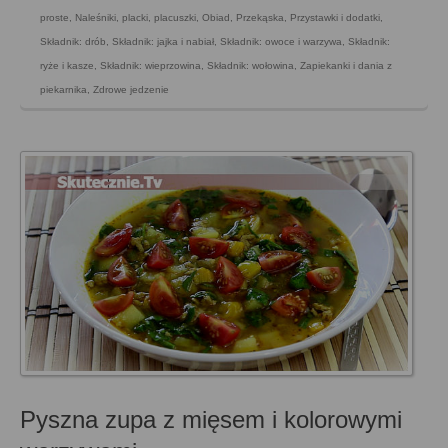
proste
,
Naleśniki, placki, placuszki
,
Obiad
,
Przekąska
,
Przystawki i dodatki
,
Składnik: drób
,
Składnik: jajka i nabiał
,
Składnik: owoce i warzywa
,
Składnik:
ryże i kasze
,
Składnik: wieprzowina
,
Składnik: wołowina
,
Zapiekanki i dania z
piekarnika
,
Zdrowe jedzenie
Pyszna zupa z mięsem i kolorowymi