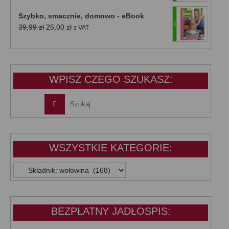
wynosiła:
wynosi:
Szybko, smacznie, domowo - eBook
39,99 zł.
25,00 zł.
Pierwotna
Aktualna
39,99
zł
25,00
zł
z VAT
cena
cena
wynosiła:
wynosi:
39,99 zł.
25,00 zł.
WPISZ CZEGO SZUKASZ:
WSZYSTKIE KATEGORIE:
WSZYSTKIE
KATEGORIE:
BEZPŁATNY JADŁOSPIS: