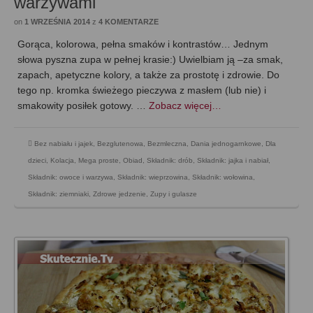
warzywami
on
1 WRZEŚNIA 2014
z
4 KOMENTARZE
Gorąca, kolorowa, pełna smaków i kontrastów… Jednym
słowa pyszna zupa w pełnej krasie:) Uwielbiam ją –za smak,
zapach, apetyczne kolory, a także za prostotę i zdrowie. Do
tego np. kromka świeżego pieczywa z masłem (lub nie) i
smakowity posiłek gotowy. …
Zobacz więcej…
Bez nabiału i jajek
,
Bezglutenowa
,
Bezmleczna
,
Dania jednogarnkowe
,
Dla
dzieci
,
Kolacja
,
Mega proste
,
Obiad
,
Składnik: drób
,
Składnik: jajka i nabiał
,
Składnik: owoce i warzywa
,
Składnik: wieprzowina
,
Składnik: wołowina
,
Składnik: ziemniaki
,
Zdrowe jedzenie
,
Zupy i gulasze