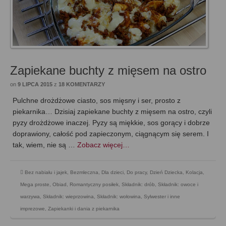
Zapiekane buchty z mięsem na ostro
on
9 LIPCA 2015
z
18 KOMENTARZY
Pulchne drożdżowe ciasto, sos mięsny i ser, prosto z
piekarnika… Dzisiaj zapiekane buchty z mięsem na ostro, czyli
pyzy drożdżowe inaczej. Pyzy są miękkie, sos gorący i dobrze
doprawiony, całość pod zapieczonym, ciągnącym się serem. I
tak, wiem, nie są …
Zobacz więcej…
Bez nabiału i jajek
,
Bezmleczna
,
Dla dzieci
,
Do pracy
,
Dzień Dziecka
,
Kolacja
,
Mega proste
,
Obiad
,
Romantyczny posiłek
,
Składnik: drób
,
Składnik: owoce i
warzywa
,
Składnik: wieprzowina
,
Składnik: wołowina
,
Sylwester i inne
imprezowe
,
Zapiekanki i dania z piekarnika