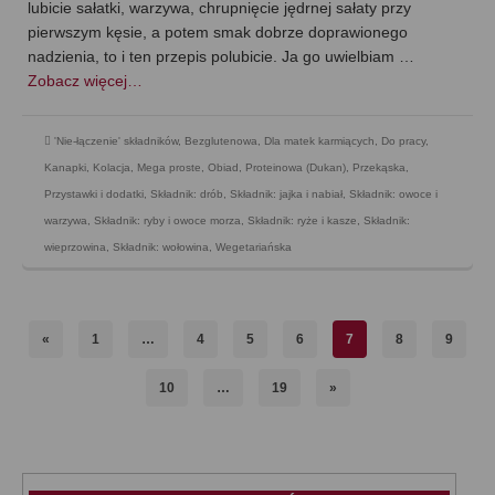
lubicie sałatki, warzywa, chrupnięcie jędrnej sałaty przy
pierwszym kęsie, a potem smak dobrze doprawionego
nadzienia, to i ten przepis polubicie. Ja go uwielbiam …
Zobacz więcej…
'Nie-łączenie' składników
,
Bezglutenowa
,
Dla matek karmiących
,
Do pracy
,
Kanapki
,
Kolacja
,
Mega proste
,
Obiad
,
Proteinowa (Dukan)
,
Przekąska
,
Przystawki i dodatki
,
Składnik: drób
,
Składnik: jajka i nabiał
,
Składnik: owoce i
warzywa
,
Składnik: ryby i owoce morza
,
Składnik: ryże i kasze
,
Składnik:
wieprzowina
,
Składnik: wołowina
,
Wegetariańska
«
1
…
4
5
6
7
8
9
10
…
19
»