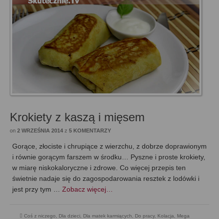
Krokiety z kaszą i mięsem
on
2 WRZEŚNIA 2014
z
5 KOMENTARZY
Gorące, złociste i chrupiące z wierzchu, z dobrze doprawionym
i równie gorącym farszem w środku… Pyszne i proste krokiety,
w miarę niskokaloryczne i zdrowe. Co więcej przepis ten
świetnie nadaje się do zagospodarowania resztek z lodówki i
jest przy tym …
Zobacz więcej…
Coś z niczego
,
Dla dzieci
,
Dla matek karmiących
,
Do pracy
,
Kolacja
,
Mega