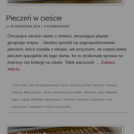
Pieczeń w cieście
on
23 WRZEŚNIA 2014
z
4 KOMENTARZE
Chrupiące cienkie ciasto z ziołami, skrywające plaster
gorącego mięsa… Idealny sposób na zagospodarowanie
pieczeni, która została z obiadu, ale przyznam, że często piekę
pieczeń specjalnie do tego dania, bo to doskonała sprawa na
imprezy czy kolację na ciepło. Takie paczuszki …
Zobacz
więcej…
Dla dzieci
,
Dla niespodziewanych gości
,
Do pracy
,
Dzień Dziecka
,
Kanapki
,
Kolacja
,
Mega proste
,
Obiad
,
Romantyczny posiłek
,
Składnik: drób
,
Składnik:
jajka i nabiał
,
Składnik: wieprzowina
,
Składnik: wołowina
,
Sylwester i inne
imprezowe
,
Zapiekanki i dania z piekarnika