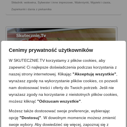
Składnik: wołowina
,
Sylwester i inne imprezowe
,
Walentynki
,
Wypieki i ciasta
,
Zapiekanki i dania z piekarnika
Cenimy prywatność użytkowników
W SKUTECZNIE.TV korzystamy z plików cookies, aby
zapewnić Ci najlepsze doświadczenia podczas korzystania z
naszej strony internetowej. Klikając
"Akceptuję wszystkie"
,
wyrażasz zgodę na wykorzystanie plików cookies, co pozwoli
nam dostosować treści i oferty do Twoich potrzeb. Jeśli nie
wyrażasz zgody na korzystanie z nieistotnych plików cookies,
możesz kliknąć
"Odrzucam wszystkie"
.
Panini -pyszne włoskie kanapki
Możesz także dostosować swoje preferencje, wybierając
on
6 SIERPNIA 2014
z
5 KOMENTARZY
opcję
"Dostosuj"
. W dowolnym momencie możesz zmienić
Panini to włoskie kanapki na ciepło lub małe chrupiące
swoje wybory. Aby dowiedzieć się więcej, zapoznaj się z
chlebowe bułeczki. Dzisiaj o kanapkach:) Są pyszne, bo