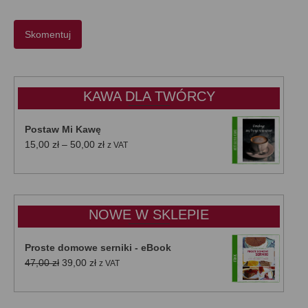
KAWA DLA TWÓRCY
Postaw Mi Kawę
Zakres
15,00
zł
–
50,00
zł
z VAT
cen:
od
15,00 zł
do
NOWE W SKLEPIE
50,00 zł
Proste domowe serniki - eBook
Pierwotna
Aktualna
47,00
zł
39,00
zł
z VAT
cena
cena
wynosiła:
wynosi:
47,00 zł.
39,00 zł.