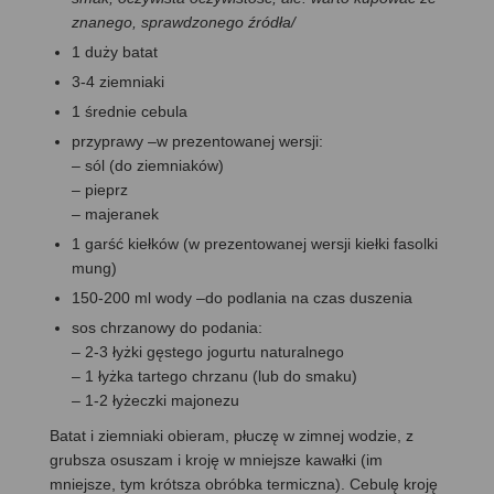
znanego, sprawdzonego źródła/
1 duży batat
3-4 ziemniaki
1 średnie cebula
przyprawy –w prezentowanej wersji:
– sól (do ziemniaków)
– pieprz
– majeranek
1 garść kiełków (w prezentowanej wersji kiełki fasolki
mung)
150-200 ml wody –do podlania na czas duszenia
sos chrzanowy do podania:
– 2-3 łyżki gęstego jogurtu naturalnego
– 1 łyżka tartego chrzanu (lub do smaku)
– 1-2 łyżeczki majonezu
Batat i ziemniaki obieram, płuczę w zimnej wodzie, z
grubsza osuszam i kroję w mniejsze kawałki (im
mniejsze, tym krótsza obróbka termiczna). Cebulę kroję