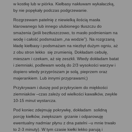
w kostkę lub w piórka. Kiełbasy nakłuwam wykałaczką,
by nie popękały podczas podgrzewanie.
Rozgrzewam patelnię z niewielką ilością masła
klarowanego lub innego ulubionego tłuszczu do
smażenia (jeśli beztłuszczowo, to masło podmieniam na
wodę i całość podsmażam „na wodzie”). Na rozgrzaną
kładę kiełbasy i podsmażam na niezbyt dużym ogniu, aż
z obu stron lekko się zrumienią. Dokładam cebulę,
mieszam i czekam, aż się zeszkli. Wtedy dokładam batat
i ziemniaki, podlewam wodą do 2/3 wysokości warzyw i
dopiero wtedy przyprószam je solą, pieprzem oraz
majerankiem. Lub innymi przyprawami;)
Przykrywam i duszę pod przykryciem do miękkości
ziemniaków –czas zależy od wielkości kawałków, zwykle
10-15 minut wystarcza.
Pod koniec zdejmuję pokrywkę, dokładam solidną
porcję kiełków, zwiększam grzanie i odparowuję
ewentualny nadmiar płynu z dna patelni –u mnie trwało
to 2-3 minuty). W tym czasie kiełki lekko parują i