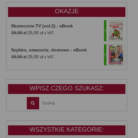
OKAZJE
Skutecznie.TV (vol.2) - eBook
Pierwotna
Aktualna
39,99
zł
25,00
zł
z VAT
cena
cena
wynosiła:
wynosi:
Szybko, smacznie, domowo - eBook
39,99 zł.
25,00 zł.
Pierwotna
Aktualna
39,99
zł
25,00
zł
z VAT
cena
cena
wynosiła:
wynosi:
39,99 zł.
25,00 zł.
WPISZ CZEGO SZUKASZ:
WSZYSTKIE KATEGORIE: