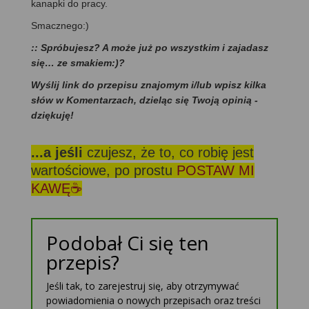
kanapki do pracy.
Smacznego:)
:: Spróbujesz? A może już po wszystkim i zajadasz
się… ze smakiem:)?
Wyślij link do przepisu znajomym i/lub wpisz kilka
słów w Komentarzach, dzieląc się Twoją opinią -
dziękuję!
...a jeśli
czujesz, że to, co robię jest
wartościowe, po prostu
POSTAW MI
KAWĘ☕
Podobał Ci się ten
przepis?
Jeśli tak, to zarejestruj się, aby otrzymywać
powiadomienia o nowych przepisach oraz treści