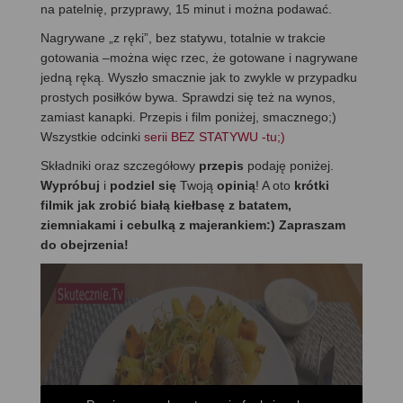
na patelnię, przyprawy, 15 minut i można podawać.
Nagrywane „z ręki”, bez statywu, totalnie w trakcie
gotowania –można więc rzec, że gotowane i nagrywane
jedną ręką. Wyszło smacznie jak to zwykle w przypadku
prostych posiłków bywa. Sprawdzi się też na wynos,
zamiast kanapki. Przepis i film poniżej, smacznego;)
Wszystkie odcinki
serii BEZ STATYWU -tu;)
Składniki oraz szczegółowy
przepis
podaję poniżej.
Wypróbuj
i
podziel się
Twoją
opinią
! A oto
krótki
filmik jak zrobić białą kiełbasę z batatem,
ziemniakami i cebulką z majerankiem:) Zapraszam
do obejrzenia!