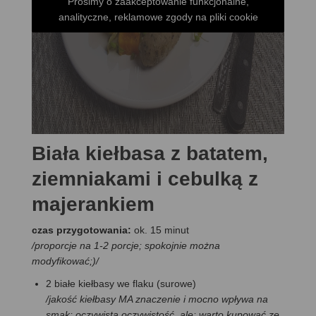
Prosimy o zaakceptowanie funkcjonalne,
analityczne, reklamowe zgody na pliki cookie
Biała kiełbasa z batatem,
ziemniakami i cebulką z
majerankiem
czas przygotowania:
ok. 15 minut
/proporcje na 1-2 porcje; spokojnie można
modyfikować;)/
2 białe kiełbasy we flaku (surowe)
/jakość kiełbasy MA znaczenie i mocno wpływa na
smak; oczywista oczywistość, ale: warto kupować ze