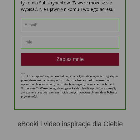
tylko dla Subskrybentów. Zawsze możesz się
wypisać. Nie ujawnię nikomu Twojego adresu.
Zapisz mnie
Chcę zapisać się na newsletter, a co za tym idzie, wyrażam zgodę na
przesyłanie mi na podany w formularzu adres e-mail informacji o
upominkach, nowościach, produktach, usługach, promocjach i ofertach
Skutecznie.Tv Wiem, że zgodę mogę w każdej chwili wycofać, a szczegóły
związane z przetwarzaniem moich danych osobowych znajdę w Polityce
prywatności.
eBooki i video inspiracje dla Ciebie