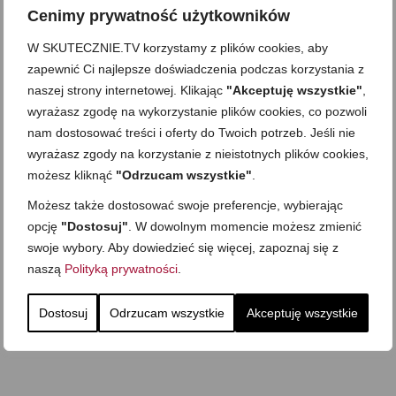
Cenimy prywatność użytkowników
Domowy ketchup (bez
Tarta francuska z
W SKUTECZNIE.TV korzystamy z plików cookies, aby
cukru)
cebulą i pomidorem
zapewnić Ci najlepsze doświadczenia podczas korzystania z
Zupa kurkowa z
Domowe żelki
selerem i pietruszką
naszej strony internetowej. Klikając
"Akceptuję wszystkie"
,
wyrażasz zgodę na wykorzystanie plików cookies, co pozwoli
Zapiekany naleśnik z
mięsem i pieczarkami. I
Gołąbki z cukinii
prosta sałatka
nam dostosować treści i oferty do Twoich potrzeb. Jeśli nie
wyrażasz zgody na korzystanie z nieistotnych plików cookies,
Najprostszy klasyczny
chlebek bananowy
Kotlety ruskie
(zawsze się uda!)
możesz kliknąć
"Odrzucam wszystkie"
.
Możesz także dostosować swoje preferencje, wybierając
opcję
"Dostosuj"
. W dowolnym momencie możesz zmienić
swoje wybory. Aby dowiedzieć się więcej, zapoznaj się z
naszą
Polityką prywatności
.
Dostosuj
Odrzucam wszystkie
Akceptuję wszystkie