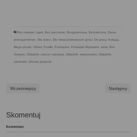
Bez nabiału i jajek
,
Bez pieczenia
,
Bezglutenowa
,
Bezmleczna
,
Dania
jednogarnkowe
,
Dla dzieci
,
Dla niespodziewanych gości
,
Do pracy
,
Kolacja
,
Mega proste
,
Obiad
,
Posiłki
,
Przekąska
,
Przekąski Wytrawne
,
seria: Bez
Statywu
,
Składnik: owoce i warzywa
,
Składnik: wieprzowina
,
Składnik:
ziemniaki
,
Zdrowe jedzenie
Wcześniejszy
Następny
Skomentuj
Komentarz