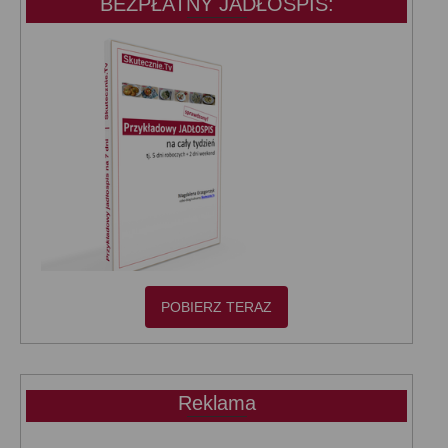
BEZPŁATNY JADŁOSPIS:
POBIERZ TERAZ
Reklama