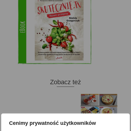
Zobacz też
Domowy ketchup (bez
Tarta francuska z
cukru)
cebulą i pomidorem
Zupa kurkowa z
Cenimy prywatność użytkowników
Domowe żelki
selerem i pietruszką