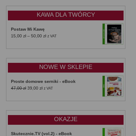
KAWA DLA TWÓRCY
Postaw Mi Kawę
Zakres
15,00
zł
–
50,00
zł
z VAT
cen:
od
15,00 zł
do
NOWE W SKLEPIE
50,00 zł
Proste domowe serniki - eBook
Pierwotna
Aktualna
47,00
zł
39,00
zł
z VAT
cena
cena
wynosiła:
wynosi:
47,00 zł.
39,00 zł.
OKAZJE
Skutecznie.TV (vol.2) - eBook