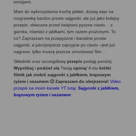
emisjami.
Mam do wykorzystania trochę jabłek, dzisiaj więc na
rozgrzewkę bardzo proste sajgonki, ale już jako kolejny
przepis: obiecane przed świętami pyszne ciasto… z
garnka, również z jabłkami, tym razem prażonymi. To
co? Zapraszam na przepyszne i banalnie proste
sajgonki, a jutro/pojutrze zajrzyjcie po ciasto –jest już
nagrane, tylko muszę jeszcze zmontować film…
Składniki oraz szczegółowy
przepis
podaję poniżej.
Wypróbuj
i
podziel się
Twoją
opinią
! A oto
krótki
filmik jak zrobić sajgonki z jabłkiem, brązowym
ryżem i sezamem 🙂 Zapraszam do obejrzenia!
Video
przepis na moim kanale YT tutaj:
Sajgonki z jabłkiem,
brązowym ryżem i sezamem