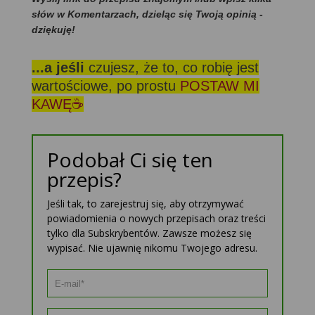
słów w Komentarzach, dzieląc się Twoją opinią -
dziękuję!
...a jeśli
czujesz, że to, co robię jest
wartościowe, po prostu
POSTAW MI
KAWĘ☕
Podobał Ci się ten
przepis?
Jeśli tak, to zarejestruj się, aby otrzymywać
powiadomienia o nowych przepisach oraz treści
tylko dla Subskrybentów. Zawsze możesz się
wypisać. Nie ujawnię nikomu Twojego adresu.