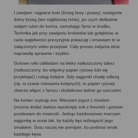
I zawijam: najpierw boki (brzeg lewy i prawy), następnie
dolny brzeg (ten najbliższej mnie), po czym delikatnie
zwijam rulon do końca, zamykając farsz w środku.
Technika jak przy zawijaniu krokietów lub gołąbków, w
razie wątpliwości precyzyjnie pokazuję i omawiam to w
załączonym video przepisie. Cały proces zwijania idzie
naprawdę sprawnie i szybko.
Gotowe rolki odkładam na lekko natłuszczony talerz
(natłuszczony, bo wilgotny papier ryżowy lubi się
przyklejać) i roluję kolejne. Gdy sajgonki chwilę odleżą
(np. w czasie rolowania kolejnych), to papier ryżowy
zbierze wilgoć z farszu i dodatkowo ładnie go uszczelni.
Na koniec szykuję sos. Mieszam jogurt z miodem
(można dodać świeżo wyciśnięty sok z limonki) i gotowe:
przelewam do miseczki. Jedząc każdorazowo maczam
sajgonkę w sosie tak, by każdy kęs wzbogacić jego
smakiem. Sosu raczej nie pomijam, bo podnosi smak
każdego kęsa.