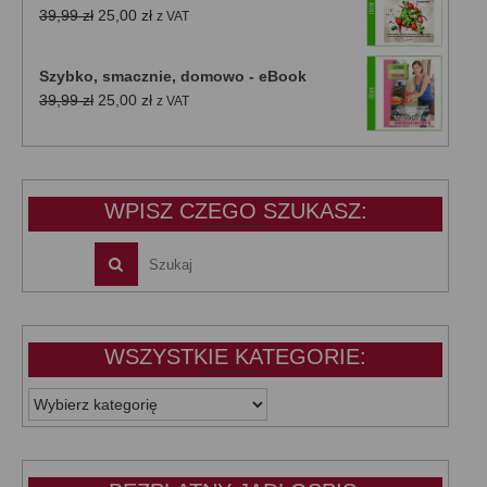
Pierwotna
Aktualna
39,99
zł
25,00
zł
z VAT
cena
cena
wynosiła:
wynosi:
Szybko, smacznie, domowo - eBook
39,99 zł.
25,00 zł.
Pierwotna
Aktualna
39,99
zł
25,00
zł
z VAT
cena
cena
wynosiła:
wynosi:
39,99 zł.
25,00 zł.
WPISZ CZEGO SZUKASZ:
WSZYSTKIE KATEGORIE:
WSZYSTKIE
KATEGORIE: