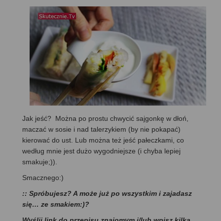
Jak jeść? Można po prostu chwycić sajgonkę w dłoń,
maczać w sosie i nad talerzykiem (by nie pokapać)
kierować do ust. Lub można też jeść pałeczkami, co
według mnie jest dużo wygodniejsze (i chyba lepiej
smakuje;)).
Smacznego:)
:: Spróbujesz? A może już po wszystkim i zajadasz
się… ze smakiem:)?
Wyślij link do przepisu znajomym i/lub wpisz kilka