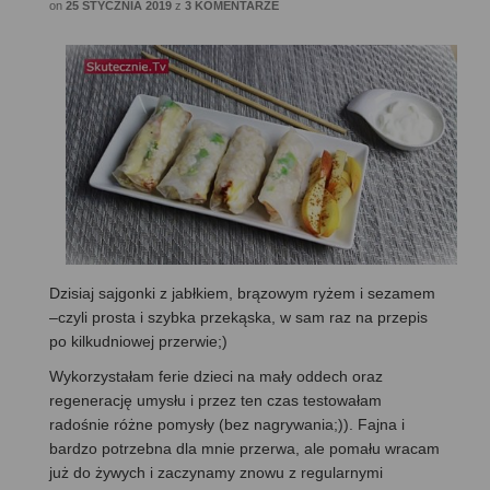
on
25 STYCZNIA 2019
z
3 KOMENTARZE
Dzisiaj sajgonki z jabłkiem, brązowym ryżem i sezamem
–czyli prosta i szybka przekąska, w sam raz na przepis
po kilkudniowej przerwie;)
Wykorzystałam ferie dzieci na mały oddech oraz
regenerację umysłu i przez ten czas testowałam
radośnie różne pomysły (bez nagrywania;)). Fajna i
bardzo potrzebna dla mnie przerwa, ale pomału wracam
już do żywych i zaczynamy znowu z regularnymi