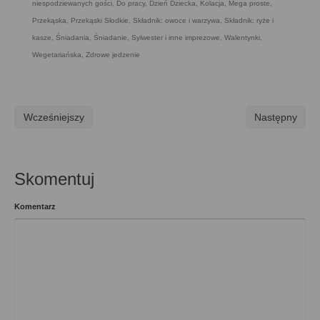
niespodziewanych gości
,
Do pracy
,
Dzień Dziecka
,
Kolacja
,
Mega proste
,
Przekąska
,
Przekąski Słodkie
,
Składnik: owoce i warzywa
,
Składnik: ryże i
kasze
,
Śniadania
,
Śniadanie
,
Sylwester i inne imprezowe
,
Walentynki
,
Wegetariańska
,
Zdrowe jedzenie
Wcześniejszy
Następny
Skomentuj
Komentarz