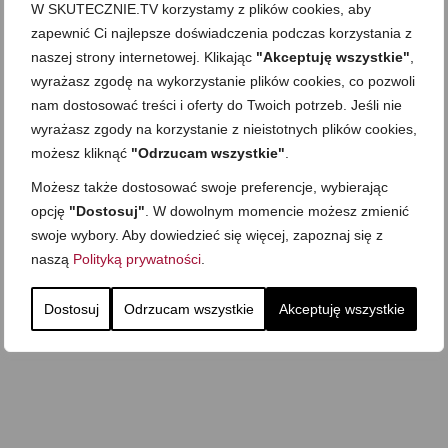
Zapiekany naleśnik z
W SKUTECZNIE.TV korzystamy z plików cookies, aby
mięsem i pieczarkami. I
Gołąbki z cukinii
prosta sałatka
zapewnić Ci najlepsze doświadczenia podczas korzystania z
Najprostszy klasyczny
chlebek bananowy
naszej strony internetowej. Klikając
"Akceptuję wszystkie"
,
Kotlety ruskie
(zawsze się uda!)
wyrażasz zgodę na wykorzystanie plików cookies, co pozwoli
nam dostosować treści i oferty do Twoich potrzeb. Jeśli nie
wyrażasz zgody na korzystanie z nieistotnych plików cookies,
możesz kliknąć
"Odrzucam wszystkie"
.
Możesz także dostosować swoje preferencje, wybierając
opcję
"Dostosuj"
. W dowolnym momencie możesz zmienić
swoje wybory. Aby dowiedzieć się więcej, zapoznaj się z
naszą
Polityką prywatności
.
Dostosuj
Odrzucam wszystkie
Akceptuję wszystkie