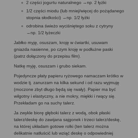
2 części jogurtu naturalnego →np. 2 łyżki
1/2 części miodu (lub mniej/więcej do pożądanego
stopnia słodkości) →np. 1/2 łyżki
odrobina świeżo wyciśniętego soku z cytryny
→np. 1/2 łyżeczki
Jabłko myję, osuszam, kroję w ćwiartki, usuwam
gniazda nasienne, po czym kroję w podłużne paski
(patrz dołączony do przepisu film).
Natkę myję, osuszam i grubo siekam.
Pojedyncze płaty papieru ryżowego namaczam krótko w
wodzie tj. zanurzam na kilka sekund i od razu wyjmuję
(moczone zbyt długo będą się rwały). Papier ma być
wilgotny i elastyczny, a nie mokry, miękki i rwący się.
Przekładam go na suchy talerz.
Ja zwykle biorę głęboki talerz z wodą, obok płaski
talerz/deskę do zawijana sajgonek i trzeci talerz/deskę,
na której układam gotowe rolki (ten talerz można
delikatnie natłuścić lub wziąć deskę o odpowiedniej