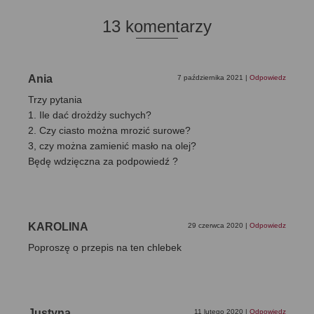
13 komentarzy
Ania
7 października 2021
|
Odpowiedz
Trzy pytania
1. Ile dać drożdży suchych?
2. Czy ciasto można mrozić surowe?
3, czy można zamienić masło na olej?
Będę wdzięczna za podpowiedź ?
KAROLINA
29 czerwca 2020
|
Odpowiedz
Poproszę o przepis na ten chlebek
Justyna
11 lutego 2020
|
Odpowiedz