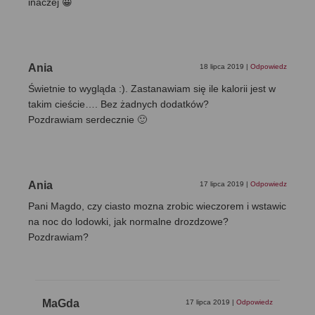
inaczej 😀
Ania
18 lipca 2019
|
Odpowiedz
Świetnie to wygląda :). Zastanawiam się ile kalorii jest w
takim cieście…. Bez żadnych dodatków?
Pozdrawiam serdecznie 🙂
Ania
17 lipca 2019
|
Odpowiedz
Pani Magdo, czy ciasto mozna zrobic wieczorem i wstawic
na noc do lodowki, jak normalne drozdzowe?
Pozdrawiam?
MaGda
17 lipca 2019
|
Odpowiedz