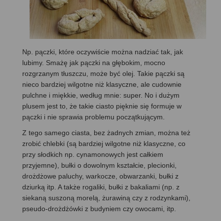
Np. pączki, które oczywiście można nadziać tak, jak
lubimy. Smażę jak pączki na głębokim, mocno
rozgrzanym tłuszczu, może być olej. Takie pączki są
nieco bardziej wilgotne niż klasyczne, ale cudownie
pulchne i miękkie, według mnie: super. No i dużym
plusem jest to, że takie ciasto pięknie się formuje w
pączki i nie sprawia problemu początkującym.
Z tego samego ciasta, bez żadnych zmian, można też
zrobić chlebki (są bardziej wilgotne niż klasyczne, co
przy słodkich np. cynamonowych jest całkiem
przyjemne), bułki o dowolnym kształcie, plecionki,
drożdżowe paluchy, warkocze, obwarzanki, bułki z
dziurką itp. A także rogaliki, bułki z bakaliami (np. z
siekaną suszoną morelą, żurawiną czy z rodzynkami),
pseudo-drożdżówki z budyniem czy owocami, itp.