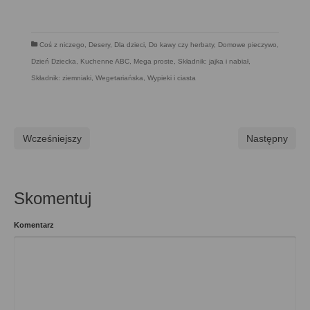
Coś z niczego
,
Desery
,
Dla dzieci
,
Do kawy czy herbaty
,
Domowe pieczywo
,
Dzień Dziecka
,
Kuchenne ABC
,
Mega proste
,
Składnik: jajka i nabiał
,
Składnik: ziemniaki
,
Wegetariańska
,
Wypieki i ciasta
Wcześniejszy
Następny
Skomentuj
Komentarz