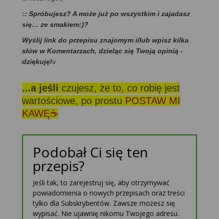
:: Spróbujesz? A może już po wszystkim i zajadasz
się… ze smakiem:)?
Wyślij link do przepisu znajomym i/lub wpisz kilka
słów w Komentarzach, dzieląc się Twoją opinią -
dziękuję!
v
...a jeśli
czujesz, że to, co robię jest
wartościowe, po prostu
POSTAW MI
KAWĘ☕
Podobał Ci się ten
przepis?
Jeśli tak, to zarejestruj się, aby otrzymywać
powiadomienia o nowych przepisach oraz treści
tylko dla Subskrybentów. Zawsze możesz się
wypisać. Nie ujawnię nikomu Twojego adresu.