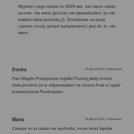
Wypieki z tego ciasta na 100% tak, zaś samo ciasto
surowe -nie wiem (jeszcze nie sprawdzałam, bo nie
miałam takiej potrzeby;)). Drożdżowe na pizzę
czasem mrożę (przed wyrastaniem) i jest ok, to: nie
wiem.
Danka
23 lipca 2019
|
Odpowiedz
Pani Magdo.Przepyszne rogaliki.Pozniej jakby troche
zbite,pomimo,ze je odparowalam na raszce.A tak w ogole
przeeepyszne.Pozdrawiam.
Maria
19 lipca 2019
|
Odpowiedz
Zawsze mi to ciasto nie wychodzi, może teraz będzie