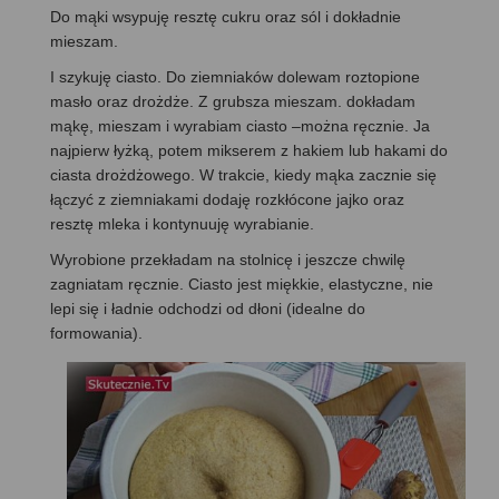
Do mąki wsypuję resztę cukru oraz sól i dokładnie
mieszam.
I szykuję ciasto. Do ziemniaków dolewam roztopione
masło oraz drożdże. Z grubsza mieszam. dokładam
mąkę, mieszam i wyrabiam ciasto –można ręcznie. Ja
najpierw łyżką, potem mikserem z hakiem lub hakami do
ciasta drożdżowego. W trakcie, kiedy mąka zacznie się
łączyć z ziemniakami dodaję rozkłócone jajko oraz
resztę mleka i kontynuuję wyrabianie.
Wyrobione przekładam na stolnicę i jeszcze chwilę
zagniatam ręcznie. Ciasto jest miękkie, elastyczne, nie
lepi się i ładnie odchodzi od dłoni (idealne do
formowania).