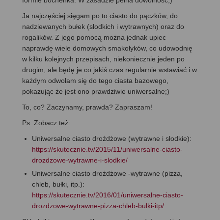
formie bochenka. W zasadzie pełna dowolność;)
Ja najczęściej sięgam po to ciasto do pączków, do
nadziewanych bułek (słodkich i wytrawnych) oraz do
rogalików. Z jego pomocą można jednak upiec
naprawdę wiele domowych smakołyków, co udowodnię
w kilku kolejnych przepisach, niekoniecznie jeden po
drugim, ale będę je co jakiś czas regularnie wstawiać i w
każdym odwołam się do tego ciasta bazowego,
pokazując że jest ono prawdziwie uniwersalne;)
To, co? Zaczynamy, prawda? Zapraszam!
Ps. Zobacz też:
Uniwersalne ciasto drożdżowe (wytrawne i słodkie):
https://skutecznie.tv/2015/11/uniwersalne-ciasto-
drozdzowe-wytrawne-i-slodkie/
Uniwersalne ciasto drożdżowe -wytrawne (pizza,
chleb, bułki, itp.):
https://skutecznie.tv/2016/01/uniwersalne-ciasto-
drozdzowe-wytrawne-pizza-chleb-bulki-itp/