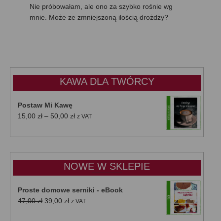
Nie próbowałam, ale ono za szybko rośnie wg
mnie. Może ze zmniejszoną ilością drożdży?
KAWA DLA TWÓRCY
Postaw Mi Kawę
Zakres
15,00
zł
–
50,00
zł
z VAT
cen:
od
15,00 zł
do
NOWE W SKLEPIE
50,00 zł
Proste domowe serniki - eBook
Pierwotna
Aktualna
47,00
zł
39,00
zł
z VAT
cena
cena