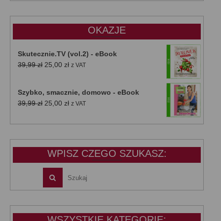
wynosiła:
wynosi:
47,00 zł.
39,00 zł.
OKAZJE
Skutecznie.TV (vol.2) - eBook
Pierwotna
Aktualna
39,99
zł
25,00
zł
z VAT
cena
cena
wynosiła:
wynosi:
Szybko, smacznie, domowo - eBook
39,99 zł.
25,00 zł.
Pierwotna
Aktualna
39,99
zł
25,00
zł
z VAT
cena
cena
wynosiła:
wynosi:
39,99 zł.
25,00 zł.
WPISZ CZEGO SZUKASZ:
WSZYSTKIE KATEGORIE: