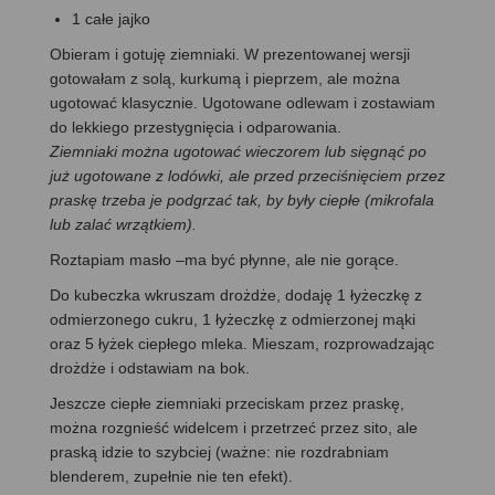
1 całe jajko
Obieram i gotuję ziemniaki. W prezentowanej wersji
gotowałam z solą, kurkumą i pieprzem, ale można
ugotować klasycznie. Ugotowane odlewam i zostawiam
do lekkiego przestygnięcia i odparowania.
Ziemniaki można ugotować wieczorem lub sięgnąć po
już ugotowane z lodówki, ale przed przeciśnięciem przez
praskę trzeba je podgrzać tak, by były ciepłe (mikrofala
lub zalać wrzątkiem).
Roztapiam masło –ma być płynne, ale nie gorące.
Do kubeczka wkruszam drożdże, dodaję 1 łyżeczkę z
odmierzonego cukru, 1 łyżeczkę z odmierzonej mąki
oraz 5 łyżek ciepłego mleka. Mieszam, rozprowadzając
drożdże i odstawiam na bok.
Jeszcze ciepłe ziemniaki przeciskam przez praskę,
można rozgnieść widelcem i przetrzeć przez sito, ale
praską idzie to szybciej (ważne: nie rozdrabniam
blenderem, zupełnie nie ten efekt).