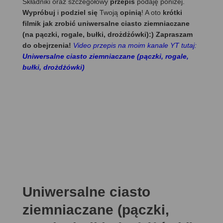
Składniki oraz szczegółowy
przepis
podaję poniżej.
Wypróbuj
i
podziel się
Twoją
opinią
! A oto
krótki
filmik jak zrobić uniwersalne ciasto ziemniaczane
(na pączki, rogale, bułki, drożdżówki):) Zapraszam
do obejrzenia!
Video przepis na moim kanale YT tutaj:
Uniwersalne ciasto ziemniaczane (pączki, rogale,
bułki, drożdżówki)
Uniwersalne ciasto
ziemniaczane (pączki,