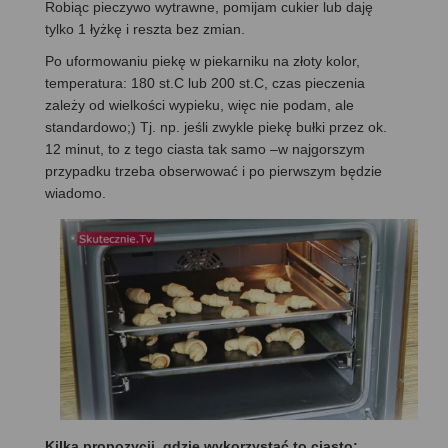
Robiąc pieczywo wytrawne, pomijam cukier lub daję
tylko 1 łyżkę i reszta bez zmian.
Po uformowaniu piekę w piekarniku na złoty kolor,
temperatura: 180 st.C lub 200 st.C, czas pieczenia
zależy od wielkości wypieku, więc nie podam, ale
standardowo;) Tj. np. jeśli zwykle piekę bułki przez ok.
12 minut, to z tego ciasta tak samo –w najgorszym
przypadku trzeba obserwować i po pierwszym będzie
wiadomo.
Kilka propozycji, gdzie wykorzystać to ciasto: