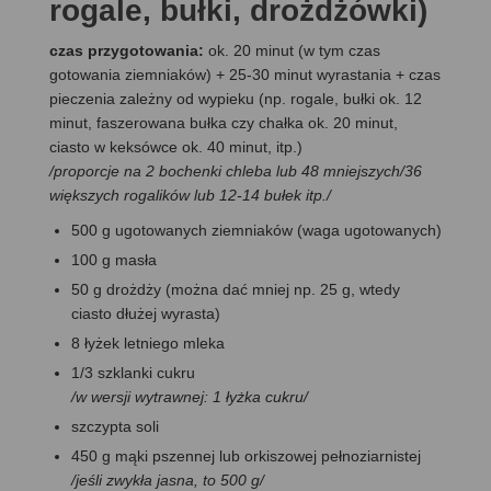
rogale, bułki, drożdżówki)
czas przygotowania:
ok. 20 minut (w tym czas
gotowania ziemniaków) + 25-30 minut wyrastania + czas
pieczenia zależny od wypieku (np. rogale, bułki ok. 12
minut, faszerowana bułka czy chałka ok. 20 minut,
ciasto w keksówce ok. 40 minut, itp.)
/proporcje na 2 bochenki chleba lub 48 mniejszych/36
większych rogalików lub 12-14 bułek itp./
500 g ugotowanych ziemniaków (waga ugotowanych)
100 g masła
50 g drożdży (można dać mniej np. 25 g, wtedy
ciasto dłużej wyrasta)
8 łyżek letniego mleka
1/3 szklanki cukru
/w wersji wytrawnej: 1 łyżka cukru/
szczypta soli
450 g mąki pszennej lub orkiszowej pełnoziarnistej
/jeśli zwykła jasna, to 500 g/