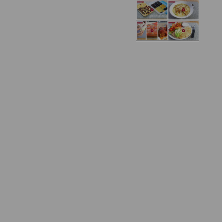
Domowy ketchup (bez
Tarta francuska z
cukru)
cebulą i pomidorem
Zupa kurkowa z
Domowe żelki
selerem i pietruszką
Zapiekany naleśnik z
mięsem i pieczarkami. I
Gołąbki z cukinii
prosta sałatka
Najprostszy klasyczny
chlebek bananowy
Kotlety ruskie
(zawsze się uda!)