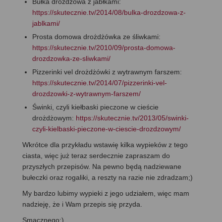
Bułka drożdżowa z jabłkami:
https://skutecznie.tv/2014/08/bulka-drozdzowa-z-
jablkami/
Prosta domowa drożdżówka ze śliwkami:
https://skutecznie.tv/2010/09/prosta-domowa-
drozdzowka-ze-sliwkami/
Pizzerinki vel drożdżówki z wytrawnym farszem:
https://skutecznie.tv/2014/07/pizzerinki-vel-
drozdzowki-z-wytrawnym-farszem/
Świnki, czyli kiełbaski pieczone w cieście
drożdżowym:
https://skutecznie.tv/2013/05/swinki-
czyli-kielbaski-pieczone-w-ciescie-drozdzowym/
Wkrótce dla przykładu wstawię kilka wypieków z tego
ciasta, więc już teraz serdecznie zapraszam do
przyszłych przepisów. Na pewno będą nadziewane
bułeczki oraz rogaliki, a reszty na razie nie zdradzam;)
My bardzo lubimy wypieki z jego udziałem, więc mam
nadzieję, że i Wam przepis się przyda.
Smacznego:)