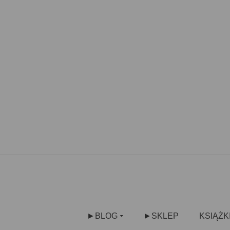
►BLOG
►SKLEP
KSIĄŻK