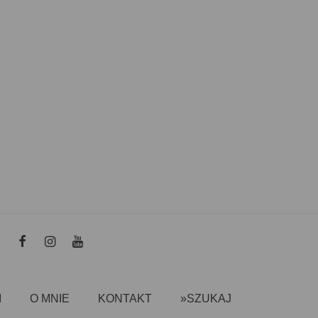
I
O MNIE
KONTAKT
»SZUKAJ