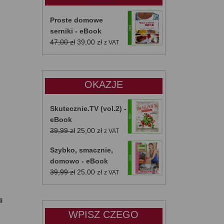
Proste domowe
serniki - eBook
Pierwotna
Aktualna
47,00
zł
39,00
zł
z VAT
cena
cena
wynosiła:
wynosi:
47,00 zł.
39,00 zł.
OKAZJE
Skutecznie.TV (vol.2) -
eBook
Pierwotna
Aktualna
39,99
zł
25,00
zł
z VAT
cena
cena
Szybko, smacznie,
wynosiła:
wynosi:
domowo - eBook
39,99 zł.
25,00 zł.
Pierwotna
Aktualna
39,99
zł
25,00
zł
z VAT
cena
cena
wynosiła:
wynosi:
ł
39,99 zł.
25,00 zł.
WPISZ CZEGO