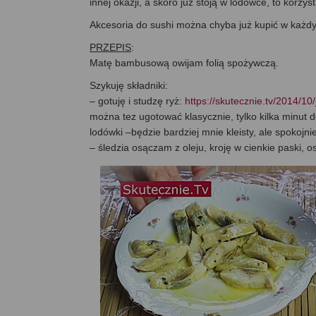
innej okazji, a skoro już stoją w lodówce, to korzy
Akcesoria do sushi można chyba już kupić w każdy
PRZEPIS
:
Matę bambusową owijam folią spożywczą.
Szykuję składniki:
– gotuję i studzę ryż:
https://skutecznie.tv/2014/10
można tez ugotować klasycznie, tylko kilka minut dł
lodówki –będzie bardziej mnie kleisty, ale spokojnie
– śledzia osączam z oleju, kroję w cienkie paski, 