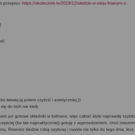
go przepisu:
https://skutecznie.tv/2019/12/sledzie-w-oleju-lnianym-z-
)
na)
łatwiej ją potem czyścić i estetyczniej;))
ię do nich nie kleił)
 mam już gotowe składniki w lodówce, więc całość idzie naprawdę szybko
zęściej (bo tak najpraktyczniej) gotuję z wyprzedzeniem, choć owszem
y. Również śledzie robię szybciej i zwykle nie tylko do tego dnia, lecz