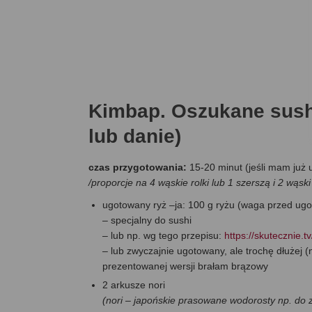
Kimbap. Oszukane sush
lub danie)
czas przygotowania:
15-20 minut (jeśli mam już 
/proporcje na 4 wąskie rolki lub 1 szerszą i 2 wąski
ugotowany ryż –ja: 100 g ryżu (waga przed ug
– specjalny do sushi
– lub np. wg tego przepisu:
https://skutecznie.
– lub zwyczajnie ugotowany, ale trochę dłużej (np
prezentowanej wersji brałam brązowy
2 arkusze nori
(nori – japońskie prasowane wodorosty np. do 