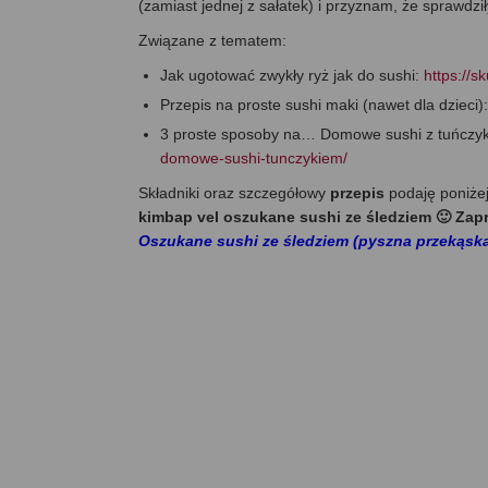
(zamiast jednej z sałatek) i przyznam, że sprawdziły
Związane z tematem:
Jak ugotować zwykły ryż jak do sushi:
https://s
Przepis na proste sushi maki (nawet dla dzieci)
3 proste sposoby na… Domowe sushi z tuńczyki
domowe-sushi-tunczykiem/
Składniki oraz szczegółowy
przepis
podaję poniże
kimbap vel oszukane sushi ze śledziem 🙂 Zap
Oszukane sushi ze śledziem (pyszna przekąska