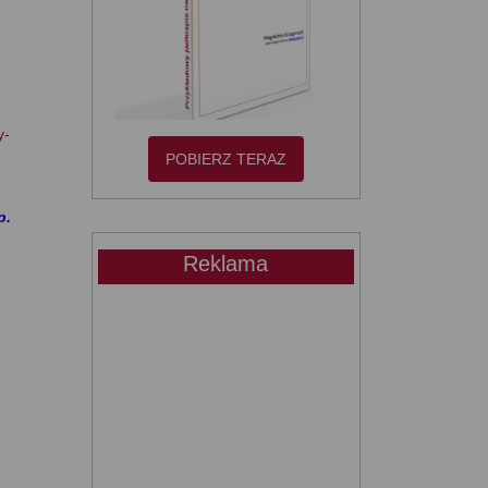
y-
POBIERZ TERAZ
p.
Reklama