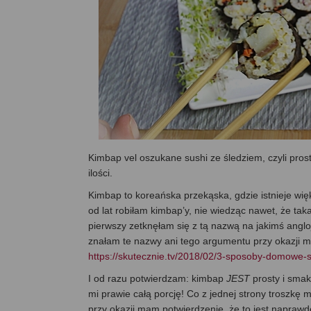
Kimbap vel oszukane sushi ze śledziem, czyli pro
ilości.
Kimbap to koreańska przekąska, gdzie istnieje wię
od lat robiłam kimbap’y, nie wiedząc nawet, że taka
pierwszy zetknęłam się z tą nazwą na jakimś ang
znałam te nazwy ani tego argumentu przy okazji mo
https://skutecznie.tv/2018/02/3-sposoby-domowe-s
I od razu potwierdzam: kimbap
JEST
prosty i smak
mi prawie całą porcję! Co z jednej strony troszkę 
przy okazji mam potwierdzenie, że to jest napraw