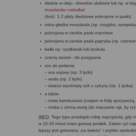
śledzie w oleju –dowolne ulubione lub np. w te
musztarda-i-cebulka/
(ilość: 1-2 płaty śledziowe pokrojone w paski)
ostra gładka musztarda (np. rosyjska, sarepska
pokrojona w cienkie paski marchew
pokrojona w cienkie paski papryka (np. czerwo
kiełki np. rzodkiewki lub brokułu
czarny sezam –do posypania
sos do podania:
– sos sojowy (np. 3 łyżki)
– woda (np. 2 łyżki)
– świeżo wyciśnięty sok z cytryny (np. 1 łyżka)
a także:
– mata bambusowa (owijam w folię spożywczą, bo 
– miska z zimną wodą (do maczanie rąk, by ryż s
INFO
: Tego typu przekąski robię najczęściej, gdy
w 15-20 minut mam gotowy posiłek. Zatem ryż najc
lepszy jest gotowany „na świeżo” i szybko wystudzon