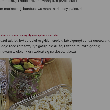
stam z okazji i robię prezentowaną dziś przekąskę;)
m markecie tj. bambusowa mata, nori, sosy, pałeczki.
/jak-ugotowac-zwykly-ryz-jak-do-sushi
;
użej tak, by był bardziej miękkie i spoisty lub sięgnąć po już ugotowany
 daje radę (brązowy ryż gotuje się dłużej i trzeba to uwzględnić);
osnuwam w oleju, który zebrał się na desce/talerzu