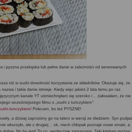
sta i pyszna przekąska lub pełne danie w zależności od serwowanych
ksza niż w sushi dowolność korzystania ze składników. Okazuje się, że
 nazwa i takie danie istnieje. Kiedy więc jakieś 2 lata temu po raz
lojęzycznym kanale YT uśmiechnęłam się szeroko i… żałowałam, że nie
jego wcześniejszego filmu o „sushi z tuńczykiem”:
ushi-tunczykiem/
Polecam, bo też PYSZNE!
owity, a dzisiaj zaprosimy go na talerz w wersji ze śledziem. Syn podjad
mnie wkurzyło, ale z drugiej… ok, niech chłopak poznaje nowe smaki, a
dę dobre. No bo jest! To co, serdecznie zapraszam. Taki kimbap można