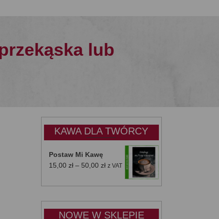
przekąska lub
KAWA DLA TWÓRCY
Postaw Mi Kawę
Zakres
15,00
zł
–
50,00
zł
z VAT
cen:
od
15,00 zł
do
NOWE W SKLEPIE
50,00 zł