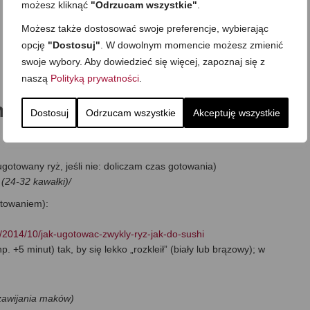
możesz kliknąć
"Odrzucam wszystkie"
.
Możesz także dostosować swoje preferencje, wybierając
opcję
"Dostosuj"
. W dowolnym momencie możesz zmienić
swoje wybory. Aby dowiedzieć się więcej, zapoznaj się z
naszą
Polityką prywatności
.
i ze śledziem (pyszna przekąska
Dostosuj
Odrzucam wszystkie
Akceptuję wszystkie
ugotowany ryż, jeśli nie: doliczam czas gotowania)
 (24-32 kawałki)/
otowaniem):
tv/2014/10/jak-ugotowac-zwykly-ryz-jak-do-sushi
. +5 minut) tak, by się lekko „rozkleił” (biały lub brązowy); w
zawijania maków)