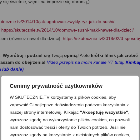
 się świetnie, więc i na imprezie się obronią;)
kutecznie.tv/2014/10/jak-ugotowac-zwykly-ryz-jak-do-sushi/
:
https://skutecznie.tv/2014/10/domowe-sushi-maki-nawet-dla-dzieci/
em (również nawet dla dzieci):
https://skutecznie.tv/2018/02/3-sposob
j.
Wypróbuj
i
podziel się
Twoją
opinią
! A oto
krótki filmik jak zrobić
raszam do obejrzenia!
Video przepis na moim kanale YT tutaj:
Kimba
 lub danie)
Cenimy prywatność użytkowników
W SKUTECZNIE.TV korzystamy z plików cookies, aby
zapewnić Ci najlepsze doświadczenia podczas korzystania z
naszej strony internetowej. Klikając
"Akceptuję wszystkie"
,
wyrażasz zgodę na wykorzystanie plików cookies, co pozwoli
nam dostosować treści i oferty do Twoich potrzeb. Jeśli nie
wyrażasz zgody na korzystanie z nieistotnych plików cookies,