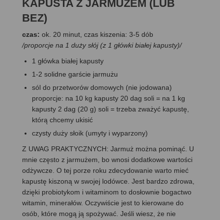
KAPUSTA Z JARMUŻEM (LUB
BEZ)
czas:
ok. 20 minut, czas kiszenia: 3-5 dób
/proporcje na 1 duży słój (z 1 główki białej kapusty)/
1 główka białej kapusty
1-2 solidne garście jarmużu
sól do przetworów domowych (nie jodowana)
proporcje: na 10 kg kapusty 20 dag soli = na 1 kg
kapusty 2 dag (20 g) soli = trzeba zważyć kapustę,
którą chcemy ukisić
czysty duży słoik (umyty i wyparzony)
Z UWAG PRAKTYCZNYCH: Jarmuż można pominąć. U
mnie często z jarmużem, bo wnosi dodatkowe wartości
odżywcze. O tej porze roku zdecydowanie warto mieć
kapustę kiszoną w swojej lodówce. Jest bardzo zdrowa,
dzięki probiotykom i witaminom to dosłownie bogactwo
witamin, minerałów. Oczywiście jest to kierowane do
osób, które mogą ją spożywać. Jeśli wiesz, że nie