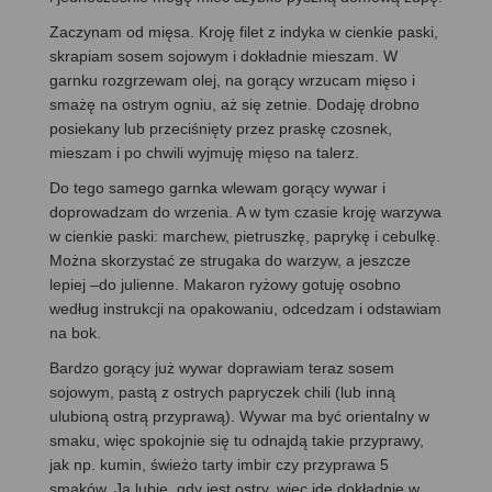
Zaczynam od mięsa. Kroję filet z indyka w cienkie paski,
skrapiam sosem sojowym i dokładnie mieszam. W
garnku rozgrzewam olej, na gorący wrzucam mięso i
smażę na ostrym ogniu, aż się zetnie. Dodaję drobno
posiekany lub przeciśnięty przez praskę czosnek,
mieszam i po chwili wyjmuję mięso na talerz.
Do tego samego garnka wlewam gorący wywar i
doprowadzam do wrzenia. A w tym czasie kroję warzywa
w cienkie paski: marchew, pietruszkę, paprykę i cebulkę.
Można skorzystać ze strugaka do warzyw, a jeszcze
lepiej –do julienne. Makaron ryżowy gotuję osobno
według instrukcji na opakowaniu, odcedzam i odstawiam
na bok.
Bardzo gorący już wywar doprawiam teraz sosem
sojowym, pastą z ostrych papryczek chili (lub inną
ulubioną ostrą przyprawą). Wywar ma być orientalny w
smaku, więc spokojnie się tu odnajdą takie przyprawy,
jak np. kumin, świeżo tarty imbir czy przyprawa 5
smaków. Ja lubię, gdy jest ostry, więc idę dokładnie w