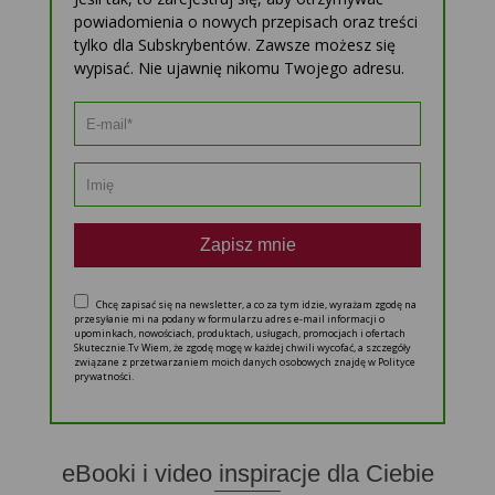
powiadomienia o nowych przepisach oraz treści
tylko dla Subskrybentów. Zawsze możesz się
wypisać. Nie ujawnię nikomu Twojego adresu.
Zapisz mnie
Chcę zapisać się na newsletter, a co za tym idzie, wyrażam zgodę na
przesyłanie mi na podany w formularzu adres e-mail informacji o
upominkach, nowościach, produktach, usługach, promocjach i ofertach
Skutecznie.Tv Wiem, że zgodę mogę w każdej chwili wycofać, a szczegóły
związane z przetwarzaniem moich danych osobowych znajdę w Polityce
prywatności.
eBooki i video inspiracje dla Ciebie