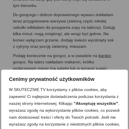
tym kierunku.
Do gorącego i dobrze doprawionego wywaru dokładam
teraz przygotowane warzywa (zieloną część młodej
cebulki odkładam do posypania zupy na talerzu). Gotuję
kilka minut: mają zmięknąć, ale wciąż być jędrne. Na
koniec wyłączam grzanie, dodaję świeżo wyciśnięty sok
z cytryny oraz porcję zieleniny, mieszam.
Podaję koniecznie na gorąco, a w zasadzie na
bardzo
gorąco. Na talerz nakładam makaron, krótko
podgrzewam mięso (na patelni lub w gorącej zupie),
dokładam porcję i zalewam wszystko gorącym wywarem
Cenimy prywatność użytkowników
z warzywami. Skrapiam olejem sezamowym, posypuję
czarnym sezamem, zieloną cebulką i podaję od razu,
W SKUTECZNIE.TV korzystamy z plików cookies, aby
póki zupa jest wciąż gorąca. Absolutnie pyszna, w
zapewnić Ci najlepsze doświadczenia podczas korzystania z
zasadzie w każdy dzień, nie tylko po imprezie.
naszej strony internetowej. Klikając
"Akceptuję wszystkie"
,
Smacznego
wyrażasz zgodę na wykorzystanie plików cookies, co pozwoli
nam dostosować treści i oferty do Twoich potrzeb. Jeśli nie
wyrażasz zgody na korzystanie z nieistotnych plików cookies,