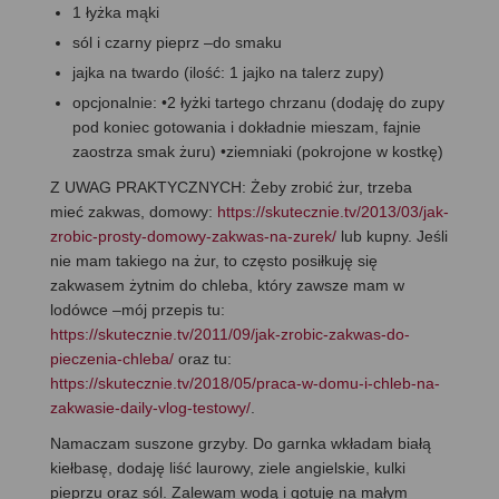
1 łyżka mąki
sól i czarny pieprz –do smaku
jajka na twardo (ilość: 1 jajko na talerz zupy)
opcjonalnie: •2 łyżki tartego chrzanu (dodaję do zupy
pod koniec gotowania i dokładnie mieszam, fajnie
zaostrza smak żuru) •ziemniaki (pokrojone w kostkę)
Z UWAG PRAKTYCZNYCH: Żeby zrobić żur, trzeba
mieć zakwas, domowy:
https://skutecznie.tv/2013/03/jak-
zrobic-prosty-domowy-zakwas-na-zurek/
lub kupny. Jeśli
nie mam takiego na żur, to często posiłkuję się
zakwasem żytnim do chleba, który zawsze mam w
lodówce –mój przepis tu:
https://skutecznie.tv/2011/09/jak-zrobic-zakwas-do-
pieczenia-chleba/
oraz tu:
https://skutecznie.tv/2018/05/praca-w-domu-i-chleb-na-
zakwasie-daily-vlog-testowy/
.
Namaczam suszone grzyby. Do garnka wkładam białą
kiełbasę, dodaję liść laurowy, ziele angielskie, kulki
pieprzu oraz sól. Zalewam wodą i gotuję na małym