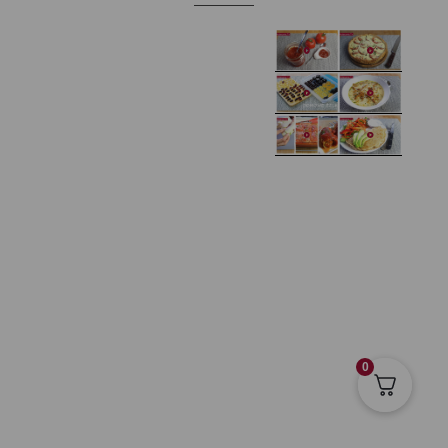
Domowy ketchup (bez
Tarta francuska z
cukru)
cebulą i pomidorem
Zupa kurkowa z
Domowe żelki
selerem i pietruszką
Zapiekany naleśnik z
mięsem i pieczarkami. I
Gołąbki z cukinii
prosta sałatka
Najprostszy klasyczny
chlebek bananowy
Kotlety ruskie
(zawsze się uda!)
0