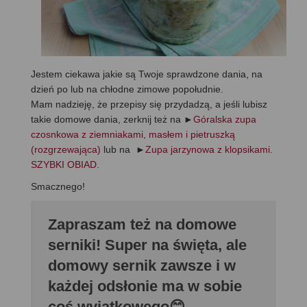
Jestem ciekawa jakie są Twoje sprawdzone dania, na
dzień po lub na chłodne zimowe popołudnie.
Mam nadzieję, że przepisy się przydadzą, a jeśli lubisz
takie domowe dania, zerknij też na ►
Góralska zupa
czosnkowa z ziemniakami, masłem i pietruszką
(rozgrzewająca)
lub na ►
Zupa jarzynowa z klopsikami.
SZYBKI OBIAD
.
Smacznego!
Zapraszam też na domowe
serniki! Super na święta, ale
domowy sernik zawsze i w
każdej odsłonie ma w sobie
coś wyjątkowego😊