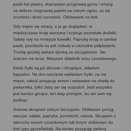
paski lub plastry, doprawiam przyprawą gyros i smażę
na dobrze rozgrzanej patelni na ostrym ogniu, aż się
zrumieni i straci surowość. Odstawiam na bok.
Gdy mięso się smaży, a ja go doglądam, w
międzyczasie kroję warzywa i szykuje pozostałe dodatki.
Sałatę rwę na mniejsze kawałki. Paprykę kroję w cienkie
paski, pomidorki na pół, cebulę w cieniutkie półplasterki.
Trochę grubiej siekam dymkę ze szczypiorem. Ser
ścieram na tarce. Mieszam składniki sosu czosnkowego.
Kiedy frytki są już złociste i chrupiące, składam
kapsalon. Na dno naczynia wykładam frytki, na nie
mięso, całość posypuję serem i wstawiam na chwilę do
piekarnika, tylko żeby ser się rozpuścił. Jeśli wszystko
jest bardzo gorące, ten etap pomijam, bo ser sam się
podtopi.
Gotowe skrapiam ostrym keczupem. Obkładam porcją
warzyw: sałata, papryka, pomidorki, cebula. Skrapiam z
wierzchu sosem czosnkowym lub innym ulubionym do
dań typu gyros/kebab. Na koniec posypuję zieloną