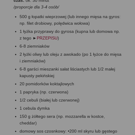
czas:
ok. 30 minut
/proporcje dla 3-4 osób/
500 g łopatki wieprzowej (lub innego mięsa na gyros:
np. filet drobiowy, polędwica wołowa)
1 łyżka przyprawy do gyrosa (kupna lub domowa np.
z tego ►
PRZEPISU
)
6-8 ziemniaków
2 łyżki oliwy lub oleju z awokado (po 1 łyżce do mięsa
i ziemniaków)
6-8 garści mieszanki sałat liściastych lub 1/2 małej
kapusty pekińskiej
20 pomidorków koktajlowych
1 papryka (np. czerwona)
1/2 cebuli (białej lub czerwonej)
1 cebula dymka
150 g żółtego sera (np. mozzarella w kostce,
cheddar)
domowy sos czosnkowy: •200 ml skyru lub gęstego