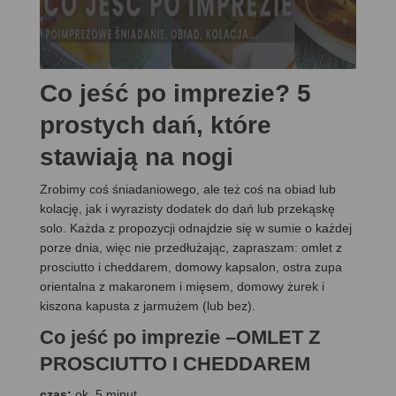
Co jeść po imprezie? 5
prostych dań, które
stawiają na nogi
Zrobimy coś śniadaniowego, ale też coś na obiad lub
kolację, jak i wyrazisty dodatek do dań lub przekąskę
solo. Każda z propozycji odnajdzie się w sumie o każdej
porze dnia, więc nie przedłużając, zapraszam: omlet z
prosciutto i cheddarem, domowy kapsalon, ostra zupa
orientalna z makaronem i mięsem, domowy żurek i
kiszona kapusta z jarmużem (lub bez).
Co jeść po imprezie –OMLET Z
PROSCIUTTO I CHEDDAREM
czas:
ok. 5 minut