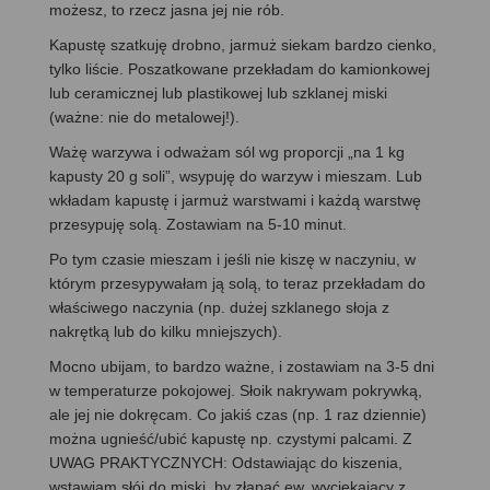
możesz, to rzecz jasna jej nie rób.
Kapustę szatkuję drobno, jarmuż siekam bardzo cienko,
tylko liście. Poszatkowane przekładam do kamionkowej
lub ceramicznej lub plastikowej lub szklanej miski
(ważne: nie do metalowej!).
Ważę warzywa i odważam sól wg proporcji „na 1 kg
kapusty 20 g soli”, wsypuję do warzyw i mieszam. Lub
wkładam kapustę i jarmuż warstwami i każdą warstwę
przesypuję solą. Zostawiam na 5-10 minut.
Po tym czasie mieszam i jeśli nie kiszę w naczyniu, w
którym przesypywałam ją solą, to teraz przekładam do
właściwego naczynia (np. dużej szklanego słoja z
nakrętką lub do kilku mniejszych).
Mocno ubijam, to bardzo ważne, i zostawiam na 3-5 dni
w temperaturze pokojowej. Słoik nakrywam pokrywką,
ale jej nie dokręcam. Co jakiś czas (np. 1 raz dziennie)
można ugnieść/ubić kapustę np. czystymi palcami. Z
UWAG PRAKTYCZNYCH: Odstawiając do kiszenia,
wstawiam słój do miski, by złapać ew. wyciekający z