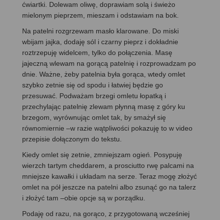
ćwiartki. Dolewam oliwę, doprawiam solą i świeżo
mielonym pieprzem, mieszam i odstawiam na bok.
Na patelni rozgrzewam masło klarowane. Do miski
wbijam jajka, dodaję sól i czarny pieprz i dokładnie
roztrzepuję widelcem, tylko do połączenia. Masę
jajeczną wlewam na gorącą patelnię i rozprowadzam po
dnie. Ważne, żeby patelnia była gorąca, wtedy omlet
szybko zetnie się od spodu i łatwiej będzie go
przesuwać. Podważam brzegi omletu łopatką i
przechylając patelnię zlewam płynną masę z góry ku
brzegom, wyrównując omlet tak, by smażył się
równomiernie –w razie wątpliwości pokazuję to w video
przepisie dołączonym do tekstu.
Kiedy omlet się zetnie, zmniejszam ogień. Posypuję
wierzch tartym cheddarem, a prosciutto rwę palcami na
mniejsze kawałki i układam na serze. Teraz mogę złożyć
omlet na pół jeszcze na patelni albo zsunąć go na talerz
i złożyć tam –obie opcje są w porządku.
Podaję od razu, na gorąco, z przygotowaną wcześniej