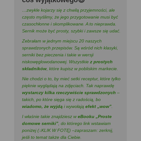
…zwykle kojarzy się z chwilą przyjemności, ale
często myślimy, że jego przygotowanie musi być
czasochłonne i skomplikowane. A to nieprawda.
Sernik może być prosty, szybki i zawsze się udać.
Zebrałam w jednym miejscu 20 naszych
sprawdzonych przepisów. Są wśród nich klasyki,
serniki bez pieczenia i takie w wersji
niskowęglowodanowej. Wszystkie
z prostych
składników
, które kupisz w pobliskim markecie.
Nie chodzi o to, by mieć setki receptur, które tylko
pięknie wyglądają na zdjęciach. Tak naprawdę
wystarczy kilka rzeczywiście sprawdzonych
–
takich, po które sięga się z radością, bo
wiadomo, że wyjdą
i wywołają
efekt „wow”
.
I właśnie takie znajdziesz w
eBooku „Proste
domowe serniki”
, do którego link wstawiam
poniżej (↓KLIK W FOTĘ) –zapraszam: zerknij,
jeśli to temat także dla Ciebie.