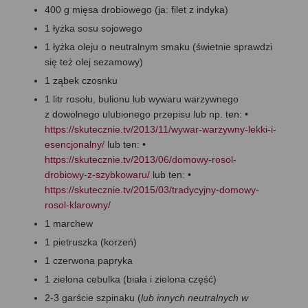
400 g mięsa drobiowego (ja: filet z indyka)
1 łyżka sosu sojowego
1 łyżka oleju o neutralnym smaku (świetnie sprawdzi
się też olej sezamowy)
1 ząbek czosnku
1 litr rosołu, bulionu lub wywaru warzywnego
z dowolnego ulubionego przepisu lub np. ten: •
https://skutecznie.tv/2013/11/wywar-warzywny-lekki-i-
esencjonalny/
lub ten: •
https://skutecznie.tv/2013/06/domowy-rosol-
drobiowy-z-szybkowaru/
lub ten: •
https://skutecznie.tv/2015/03/tradycyjny-domowy-
rosol-klarowny/
1 marchew
1 pietruszka (korzeń)
1 czerwona papryka
1 zielona cebulka (biała i zielona część)
2-3 garście szpinaku (
lub innych neutralnych w