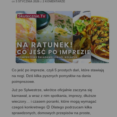
on
3 STYCZNIA 2026
z
2 KOMENTARZE
Co jeść po imprezie, czyli 5 prostych dań, które stawiają
na nogi. Dziś kilka pysznych pomysłów na dania
poimprezowe.
Już po Sylwestrze, wkrótce oficjalnie zaczyna się
karnawał, a wraz z nim spotkania, imprezy, dłuższe
wieczory… i czasem poranki, które mogą wymagać
czegoś konkretnego 😉 Dlatego podrzucam kilka
sprawdzonych, domowych przepisów na proste,