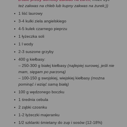
też zakwas na chleb lub kupny zakwas na żurek;))
1 liść laurowy
3-4 kulki ziela angielskiego
4-5 kulek czarnego pieprzu
1 łyżeczka soli
1 l wody
2-3 suszone grzyby
400 g kiełbasy:
– 250-300 g białej kiełbasy
(najlepiej surowej, jeśli nie
mam, sięgam po parzoną)
– 100-150 g swojskiej, wiejskiej kiełbasy
(można
pominąć i wziąć samą białą)
100 g wędzonego boczku
1 średnia cebula
2 ząbki czosnku
1-2 łyżeczki majeranku
1/2 szklanki śmietany do zup i sosów (12-18%)