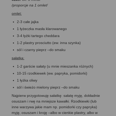
/proporcje na 1 omlet/
omlet:
2-3 całe jajka
1 łyżeczka masła klarowanego
3-4 łyżki tartego cheddara
1-2 plastry prosciutto (ew. inna szynka)
sól i czarny pieprz –do smaku
sałatka:
1-2 garście sałaty (u mnie mieszanka różnych)
10-15 rzodkiewek (ew. papryka, pomidorki)
1 łyżka oliwy
sól i świeżo mielony pieprz –do smaku
Najpierw przygotowuję sałatkę: sałatę myję, dokładnie
osuszam i rwę na mniejsze kawałki. Rzodkiewki (lub
inne warzywa jakie mam np. pomidorki czy papryka)
myję, osuszam i kroję –albo w cienkie plastry, albo w