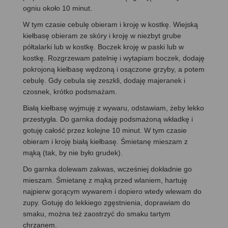
ogniu około 10 minut.
W tym czasie cebulę obieram i kroję w kostkę. Wiejską
kiełbasę obieram ze skóry i kroję w niezbyt grube
półtalarki lub w kostkę. Boczek kroję w paski lub w
kostkę. Rozgrzewam patelnię i wytapiam boczek, dodaję
pokrojoną kiełbasę wędzoną i osączone grzyby, a potem
cebulę. Gdy cebula się zeszkli, dodaję majeranek i
czosnek, krótko podsmażam.
Białą kiełbasę wyjmuję z wywaru, odstawiam, żeby lekko
przestygła. Do garnka dodaję podsmażoną wkładkę i
gotuję całość przez kolejne 10 minut. W tym czasie
obieram i kroję białą kiełbasę. Śmietanę mieszam z
mąką (tak, by nie było grudek).
Do garnka dolewam zakwas, wcześniej dokładnie go
mieszam. Śmietanę z mąką przed wlaniem, hartuję
najpierw gorącym wywarem i dopiero wtedy wlewam do
zupy. Gotuję do lekkiego zgęstnienia, doprawiam do
smaku, można też zaostrzyć do smaku tartym
chrzanem.