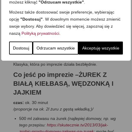
możesz kliknąć
"Odrzucam wszystkie"
.
Możesz także dostosować swoje preferencje, wybierając
opcję
"Dostosuj"
. W dowolnym momencie możesz zmienić
swoje wybory. Aby dowiedzieć się więcej, zapoznaj się z
naszą
Polityką prywatności
.
Dostosuj
Odrzucam wszystkie
Akceptuję wszystkie
Inną taką zupą, już zdecydowanie bardziej polską i także
świetną na dzień po, może być znany wszystkim żurek.
Klasyka, która po imprezie działa bezbłędnie.
Co jeść po imprezie –ŻUREK Z
BIAŁĄ KIEŁBASĄ, WĘDZONKĄ I
JAJKIEM
czas:
ok. 30 minut
/proporcje na ok. 2l żuru z gęstą wkładką;)/
500 ml zakwasu na żurek
(najlepiej domowy, np. wg
tego przepisu:
https://skutecznie.tv/2013/03/jak-
zrobic-prosty-domowy-zakwas-na-zurek
; może być