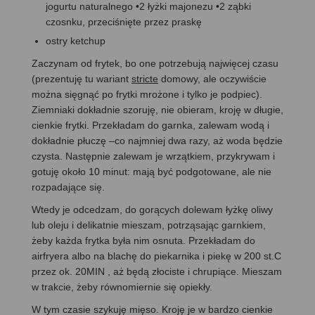
jogurtu naturalnego •2 łyżki majonezu •2 ząbki
czosnku, przeciśnięte przez praskę
ostry ketchup
Zaczynam od frytek, bo one potrzebują najwięcej czasu
(prezentuję tu wariant
stricte
domowy, ale oczywiście
można sięgnąć po frytki mrożone i tylko je podpiec).
Ziemniaki dokładnie szoruję, nie obieram, kroję w długie,
cienkie frytki. Przekładam do garnka, zalewam wodą i
dokładnie płuczę –co najmniej dwa razy, aż woda będzie
czysta. Następnie zalewam je wrzątkiem, przykrywam i
gotuję około 10 minut: mają być podgotowane, ale nie
rozpadające się.
Wtedy je odcedzam, do gorących dolewam łyżkę oliwy
lub oleju i delikatnie mieszam, potrząsając garnkiem,
żeby każda frytka była nim osnuta. Przekładam do
airfryera albo na blachę do piekarnika i piekę w 200 st.C
przez ok. 20MIN , aż będą złociste i chrupiące. Mieszam
w trakcie, żeby równomiernie się opiekły.
W tym czasie szykuję mięso. Kroję je w bardzo cienkie