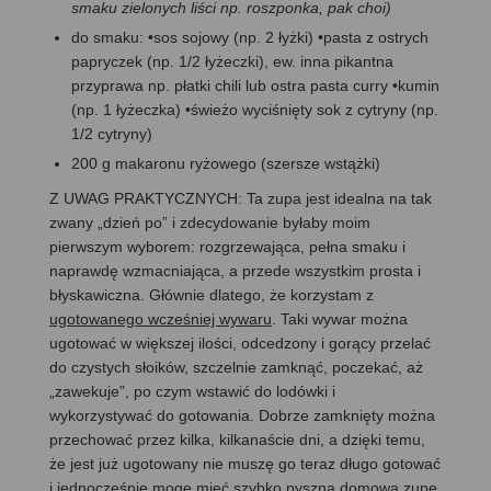
smaku zielonych liści np. roszponka, pak choi)
do smaku: •sos sojowy (np. 2 łyżki) •pasta z ostrych
papryczek (np. 1/2 łyżeczki), ew. inna pikantna
przyprawa np. płatki chili lub ostra pasta curry •kumin
(np. 1 łyżeczka) •świeżo wyciśnięty sok z cytryny (np.
1/2 cytryny)
200 g makaronu ryżowego (szersze wstążki)
Z UWAG PRAKTYCZNYCH: Ta zupa jest idealna na tak
zwany „dzień po” i zdecydowanie byłaby moim
pierwszym wyborem: rozgrzewająca, pełna smaku i
naprawdę wzmacniająca, a przede wszystkim prosta i
błyskawiczna. Głównie dlatego, że korzystam z
ugotowanego wcześniej wywaru
. Taki wywar można
ugotować w większej ilości, odcedzony i gorący przelać
do czystych słoików, szczelnie zamknąć, poczekać, aż
„zawekuje”, po czym wstawić do lodówki i
wykorzystywać do gotowania. Dobrze zamknięty można
przechować przez kilka, kilkanaście dni, a dzięki temu,
że jest już ugotowany nie muszę go teraz długo gotować
i jednocześnie mogę mieć szybko pyszną domową zupę.