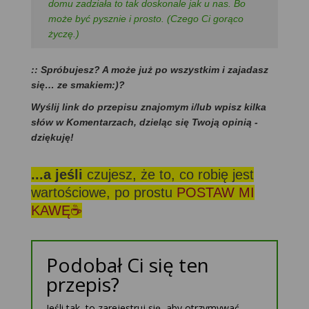
domu zadziała to tak doskonale jak u nas. Bo
może być
pysznie i prosto. (Czego Ci gorąco
życzę.)
:: Spróbujesz? A może już po wszystkim i zajadasz
się… ze smakiem:)?
Wyślij link do przepisu znajomym i/lub wpisz kilka
słów w Komentarzach, dzieląc się Twoją opinią -
dziękuję!
...a jeśli
czujesz, że to, co robię jest
wartościowe, po prostu
POSTAW MI
KAWĘ☕
Podobał Ci się ten
przepis?
Jeśli tak, to zarejestruj się, aby otrzymywać