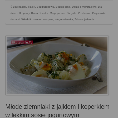
Bez nabiału i jajek
,
Bezglutenowa
,
Bezmleczna
,
Dania z mikrofalówki
,
Dla
dzieci
,
Do pracy
,
Dzień Dziecka
,
Mega proste
,
Na grilla
,
Przekąska
,
Przystawki i
dodatki
,
Składnik: owoce i warzywa
,
Wegetariańska
,
Zdrowe jedzenie
Młode ziemniaki z jajkiem i koperkiem
w lekkim sosie jogurtowym