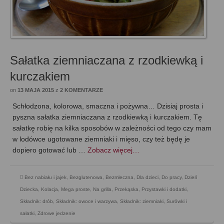
Sałatka ziemniaczana z rzodkiewką i
kurczakiem
on
13 MAJA 2015
z
2 KOMENTARZE
Schłodzona, kolorowa, smaczna i pożywna… Dzisiaj prosta i
pyszna sałatka ziemniaczana z rzodkiewką i kurczakiem. Tę
sałatkę robię na kilka sposobów w zależności od tego czy mam
w lodówce ugotowane ziemniaki i mięso, czy też będę je
dopiero gotować lub …
Zobacz więcej…
Bez nabiału i jajek
,
Bezglutenowa
,
Bezmleczna
,
Dla dzieci
,
Do pracy
,
Dzień
Dziecka
,
Kolacja
,
Mega proste
,
Na grilla
,
Przekąska
,
Przystawki i dodatki
,
Składnik: drób
,
Składnik: owoce i warzywa
,
Składnik: ziemniaki
,
Surówki i
sałatki
,
Zdrowe jedzenie