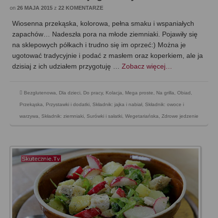
on
26 MAJA 2015
z
22 KOMENTARZE
Wiosenna przekąska, kolorowa, pełna smaku i wspaniałych
zapachów… Nadeszła pora na młode ziemniaki. Pojawiły się
na sklepowych półkach i trudno się im oprzeć:) Można je
ugotować tradycyjnie i podać z masłem oraz koperkiem, ale ja
dzisiaj z ich udziałem przygotuję …
Zobacz więcej…
Bezglutenowa
,
Dla dzieci
,
Do pracy
,
Kolacja
,
Mega proste
,
Na grilla
,
Obiad
,
Przekąska
,
Przystawki i dodatki
,
Składnik: jajka i nabiał
,
Składnik: owoce i
warzywa
,
Składnik: ziemniaki
,
Surówki i sałatki
,
Wegetariańska
,
Zdrowe jedzenie