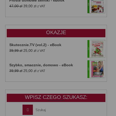
Proste domowe serniki - eBook
Pierwotna
Aktualna
47,00
zł
39,00
zł
z VAT
cena
cena
wynosiła:
wynosi:
47,00 zł.
39,00 zł.
OKAZJE
Skutecznie.TV (vol.2) - eBook
Pierwotna
Aktualna
39,99
zł
25,00
zł
z VAT
cena
cena
wynosiła:
wynosi:
Szybko, smacznie, domowo - eBook
39,99 zł.
25,00 zł.
Pierwotna
Aktualna
39,99
zł
25,00
zł
z VAT
cena
cena
wynosiła:
wynosi:
39,99 zł.
25,00 zł.
WPISZ CZEGO SZUKASZ: