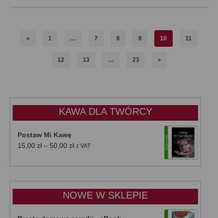
«
1
…
7
8
9
10
11
12
13
…
23
»
KAWA DLA TWÓRCY
Postaw Mi Kawę
Zakres
15,00
zł
–
50,00
zł
z VAT
cen:
od
15,00 zł
do
NOWE W SKLEPIE
50,00 zł