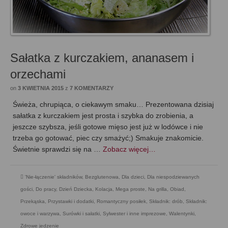
Sałatka z kurczakiem, ananasem i
orzechami
on
3 KWIETNIA 2015
z
7 KOMENTARZY
Świeża, chrupiąca, o ciekawym smaku… Prezentowana dzisiaj
sałatka z kurczakiem jest prosta i szybka do zrobienia, a
jeszcze szybsza, jeśli gotowe mięso jest już w lodówce i nie
trzeba go gotować, piec czy smażyć;) Smakuje znakomicie.
Świetnie sprawdzi się na …
Zobacz więcej…
'Nie-łączenie' składników
,
Bezglutenowa
,
Dla dzieci
,
Dla niespodziewanych
gości
,
Do pracy
,
Dzień Dziecka
,
Kolacja
,
Mega proste
,
Na grilla
,
Obiad
,
Przekąska
,
Przystawki i dodatki
,
Romantyczny posiłek
,
Składnik: drób
,
Składnik:
owoce i warzywa
,
Surówki i sałatki
,
Sylwester i inne imprezowe
,
Walentynki
,
Zdrowe jedzenie