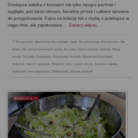
Dzisiejsza sałatka z łososiem nie tylko nęcąco pachnie i
wygląda, jest także zdrowa, banalnie prosta i całkiem sprawna
do przygotowania. Fajna na kolację lub z myślą o przekąsce w
ciągu dnia, ale zapakowana …
Zobacz więcej…
'Nie-łączenie' składników
,
Bez nabiału i jajek
,
Bezglutenowa
,
Bezmleczna
,
Dla
dzieci
,
Dla niespodziewanych gości
,
Do pracy
,
Dzień Dziecka
,
Kolacja
,
Mega
proste
,
Na grilla
,
Przekąska
,
Przystawki i dodatki
,
Romantyczny posiłek
,
Składnik: owoce i warzywa
,
Składnik: ryby i owoce morza
,
Surówki i sałatki
,
Sylwester i inne imprezowe
,
Walentynki
,
Zdrowe jedzenie