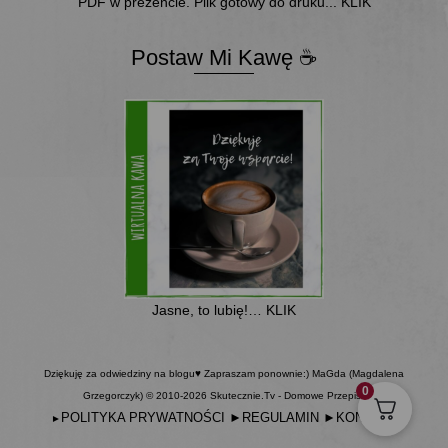
PDF w prezencie. Plik gotowy do druku... KLIK
Postaw Mi Kawę ☕
Jasne, to lubię!… KLIK
Dziękuję za odwiedziny na blogu♥ Zapraszam ponownie:) MaGda (Magdalena
0
Grzegorczyk) © 2010-2026 Skutecznie.Tv - Domowe Przepisy
POLITYKA PRYWATNOŚCI
►
REGULAMIN
►
KONTAKT
►