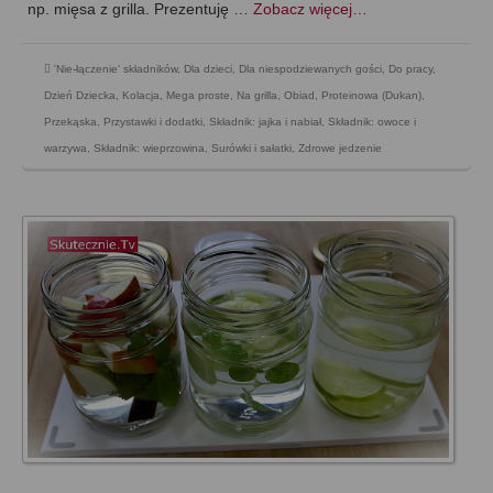
np. mięsa z grilla. Prezentuję …
Zobacz więcej…
'Nie-łączenie' składników
,
Dla dzieci
,
Dla niespodziewanych gości
,
Do pracy
,
Dzień Dziecka
,
Kolacja
,
Mega proste
,
Na grilla
,
Obiad
,
Proteinowa (Dukan)
,
Przekąska
,
Przystawki i dodatki
,
Składnik: jajka i nabiał
,
Składnik: owoce i
warzywa
,
Składnik: wieprzowina
,
Surówki i sałatki
,
Zdrowe jedzenie