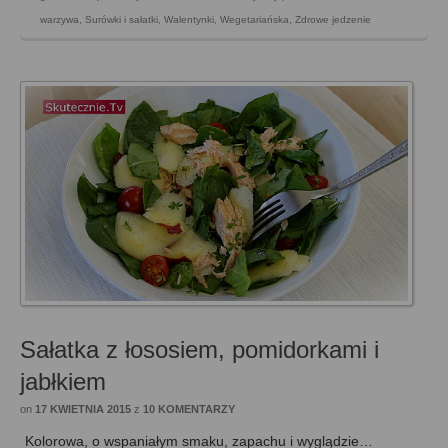
warzywa
,
Surówki i sałatki
,
Walentynki
,
Wegetariańska
,
Zdrowe jedzenie
Sałatka z łososiem, pomidorkami i
jabłkiem
on
17 KWIETNIA 2015
z
10 KOMENTARZY
Kolorowa, o wspaniałym smaku, zapachu i wyglądzie…