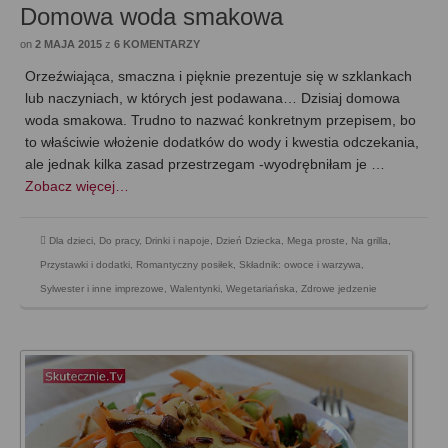
Domowa woda smakowa
on
2 MAJA 2015
z
6 KOMENTARZY
Orzeźwiająca, smaczna i pięknie prezentuje się w szklankach
lub naczyniach, w których jest podawana… Dzisiaj domowa
woda smakowa. Trudno to nazwać konkretnym przepisem, bo
to właściwie włożenie dodatków do wody i kwestia odczekania,
ale jednak kilka zasad przestrzegam -wyodrębniłam je …
Zobacz więcej…
Dla dzieci
,
Do pracy
,
Drinki i napoje
,
Dzień Dziecka
,
Mega proste
,
Na grilla
,
Przystawki i dodatki
,
Romantyczny posiłek
,
Składnik: owoce i warzywa
,
Sylwester i inne imprezowe
,
Walentynki
,
Wegetariańska
,
Zdrowe jedzenie