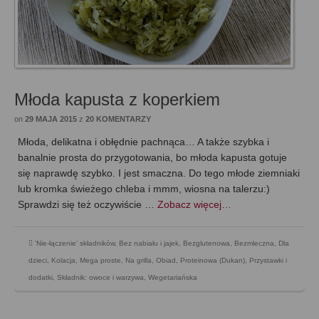
Młoda kapusta z koperkiem
on
29 MAJA 2015
z
20 KOMENTARZY
Młoda, delikatna i obłędnie pachnąca… A także szybka i
banalnie prosta do przygotowania, bo młoda kapusta gotuje
się naprawdę szybko. I jest smaczna. Do tego młode ziemniaki
lub kromka świeżego chleba i mmm, wiosna na talerzu:)
Sprawdzi się też oczywiście …
Zobacz więcej…
'Nie-łączenie' składników
,
Bez nabiału i jajek
,
Bezglutenowa
,
Bezmleczna
,
Dla
dzieci
,
Kolacja
,
Mega proste
,
Na grilla
,
Obiad
,
Proteinowa (Dukan)
,
Przystawki i
dodatki
,
Składnik: owoce i warzywa
,
Wegetariańska