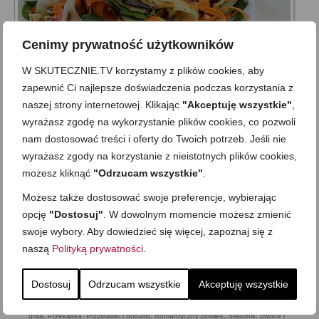
Cenimy prywatność użytkowników
W SKUTECZNIE.TV korzystamy z plików cookies, aby
zapewnić Ci najlepsze doświadczenia podczas korzystania z
naszej strony internetowej. Klikając
"Akceptuję wszystkie"
,
Pyszna surówka strugana
wyrażasz zgodę na wykorzystanie plików cookies, co pozwoli
nam dostosować treści i oferty do Twoich potrzeb. Jeśli nie
on
28 KWIETNIA 2015
z
16 KOMENTARZY
wyrażasz zgody na korzystanie z nieistotnych plików cookies,
Zdrowa, soczysta i chrupiąca… Dzisiaj surówka strugana –
możesz kliknąć
"Odrzucam wszystkie"
.
przyznam, że taka forma krojenia warzyw bardzo mi
odpowiada w surówkach czy sałatkach. Surówka jest prosta,
Możesz także dostosować swoje preferencje, wybierając
smaczna i pięknie prezentuje się na talerzu. Idealna jako
opcję
"Dostosuj"
. W dowolnym momencie możesz zmienić
dodatek do dania głównego (np. grillowany kurczak, łosoś, …
swoje wybory. Aby dowiedzieć się więcej, zapoznaj się z
Zobacz więcej…
naszą
Polityką prywatności
.
'Nie-łączenie' składników
,
Bez nabiału i jajek
,
Bezglutenowa
,
Bezmleczna
,
Dla
Dostosuj
Odrzucam wszystkie
Akceptuję wszystkie
dzieci
,
Dla niespodziewanych gości
,
Do pracy
,
Dzień Dziecka
,
Mega proste
,
Na
grilla
,
Przekąska
,
Przystawki i dodatki
,
Romantyczny posiłek
,
Składnik: owoce i