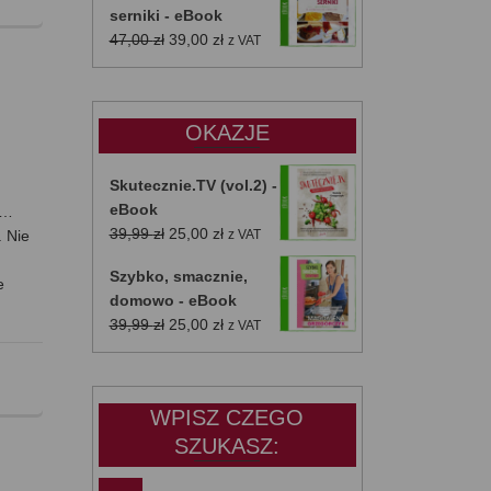
serniki - eBook
Pierwotna
Aktualna
47,00
zł
39,00
zł
z VAT
cena
cena
wynosiła:
wynosi:
47,00 zł.
39,00 zł.
OKAZJE
Skutecznie.TV (vol.2) -
eBook
e…
Pierwotna
Aktualna
39,99
zł
25,00
zł
. Nie
z VAT
cena
cena
Szybko, smacznie,
wynosiła:
wynosi:
e
domowo - eBook
39,99 zł.
25,00 zł.
Pierwotna
Aktualna
39,99
zł
25,00
zł
z VAT
cena
cena
wynosiła:
wynosi:
39,99 zł.
25,00 zł.
WPISZ CZEGO
SZUKASZ: