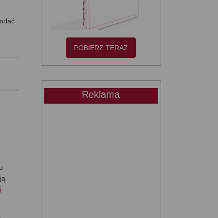
podać
POBIERZ TERAZ
Reklama
u
ją
ej…
,