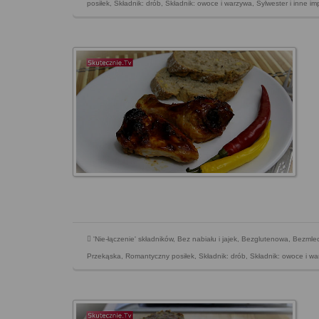
posiłek
,
Składnik: drób
,
Składnik: owoce i warzywa
,
Sylwester i inne i
'Nie-łączenie' składników
,
Bez nabiału i jajek
,
Bezglutenowa
,
Bezmle
Przekąska
,
Romantyczny posiłek
,
Składnik: drób
,
Składnik: owoce i w