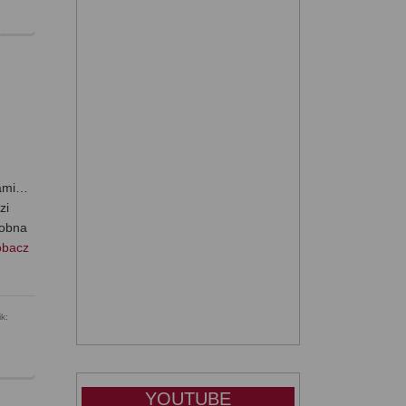
kami…
zi
sobna
obacz
k:
YOUTUBE