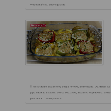
Wegetariańska
,
Zupy i gulasze
'Nie-łączenie' składników
,
Bezglutenowa
,
Bezmleczna
,
Dla dzieci
,
Do 
jajka i nabiał
,
Składnik: owoce i warzywa
,
Składnik: wieprzowina
,
Skład
piekarnika
,
Zdrowe jedzenie