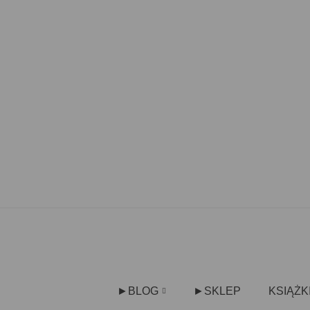
►BLOG
►SKLEP
KSIĄŻK