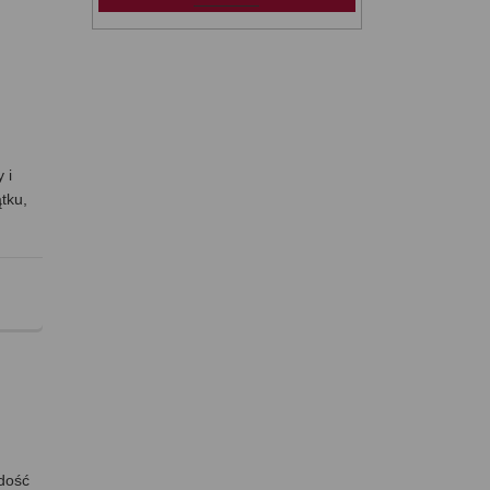
i
 i
tku,
 dość