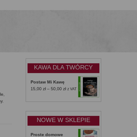
KAWA DLA TWÓRCY
Postaw Mi Kawę
Zakres
15,00
zł
–
50,00
zł
z VAT
le,
cen:
ny.
od
15,00 zł
do
NOWE W SKLEPIE
50,00 zł
Proste domowe