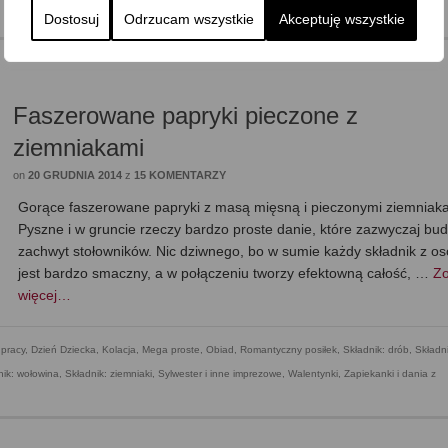
Dostosuj
Odrzucam wszystkie
Akceptuję wszystkie
Faszerowane papryki pieczone z
ziemniakami
on
20 GRUDNIA 2014
z
15 KOMENTARZY
Gorące faszerowane papryki z masą mięsną i pieczonymi ziemnia
Pyszne i w gruncie rzeczy bardzo proste danie, które zazwyczaj bud
zachwyt stołowników. Nic dziwnego, bo w sumie każdy składnik z o
jest bardzo smaczny, a w połączeniu tworzy efektowną całość, …
Z
więcej…
pracy
,
Dzień Dziecka
,
Kolacja
,
Mega proste
,
Obiad
,
Romantyczny posiłek
,
Składnik: drób
,
Składni
nik: wołowina
,
Składnik: ziemniaki
,
Sylwester i inne imprezowe
,
Walentynki
,
Zapiekanki i dania z