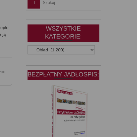
iepło
WSZYSTKIE
 ją
KATEGORIE:
WSZYSTKIE
KATEGORIE:
:
ki i
BEZPŁATNY JADŁOSPIS: