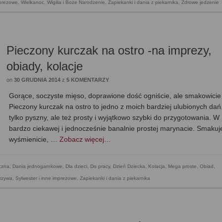
mprezowe
,
Wielkanoc
,
Wigilia i Boże Narodzenie
,
Zapiekanki i dania z piekarnika
,
Zdrowe jedzenie
Pieczony kurczak na ostro -na imprezy,
obiady, kolacje
on
30 GRUDNIA 2014
z
5 KOMENTARZY
Gorące, soczyste mięso, doprawione dość ogniście, ale smakowici
Pieczony kurczak na ostro to jedno z moich bardziej ulubionych dań
tylko pyszny, ale też prosty i wyjątkowo szybki do przygotowania. W
bardzo ciekawej i jednocześnie banalnie prostej marynacie. Smakuj
wyśmienicie, …
Zobacz więcej…
czna
,
Dania jednogarnkowe
,
Dla dzieci
,
Do pracy
,
Dzień Dziecka
,
Kolacja
,
Mega proste
,
Obiad
,
arzywa
,
Sylwester i inne imprezowe
,
Zapiekanki i dania z piekarnika