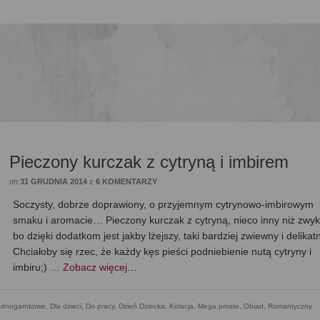
Pieczony kurczak z cytryną i imbirem
on
31 GRUDNIA 2014
z
6 KOMENTARZY
Soczysty, dobrze doprawiony, o przyjemnym cytrynowo-imbirowym
smaku i aromacie… Pieczony kurczak z cytryną, nieco inny niż zwyk
bo dzięki dodatkom jest jakby lżejszy, taki bardziej zwiewny i delikat
Chciałoby się rzec, że każdy kęs pieści podniebienie nutą cytryny i
imbiru;) …
Zobacz więcej…
jednogarnkowe
,
Dla dzieci
,
Do pracy
,
Dzień Dziecka
,
Kolacja
,
Mega proste
,
Obiad
,
Romantyczny