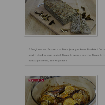
Bezglutenowa
,
Bezmleczna
,
Dania jednogarnkowe
,
Dla dzieci
,
Do pr
grzyby
,
Składnik: jajka i nabiał
,
Składnik: owoce i warzywa
,
Składnik: ry
dania z piekarnika
,
Zdrowe jedzenie