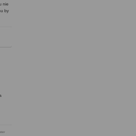
u nie
mu by
a
ster