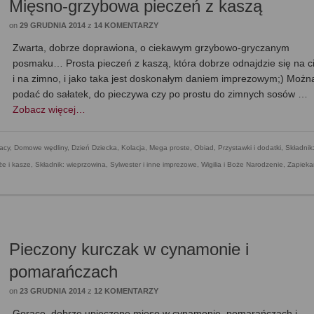
Mięsno-grzybowa pieczeń z kaszą
on
29 GRUDNIA 2014
z
14 KOMENTARZY
Zwarta, dobrze doprawiona, o ciekawym grzybowo-gryczanym
posmaku… Prosta pieczeń z kaszą, która dobrze odnajdzie się na c
i na zimno, i jako taka jest doskonałym daniem imprezowym;) Można
podać do sałatek, do pieczywa czy po prostu do zimnych sosów …
Zobacz więcej…
acy
,
Domowe wędliny
,
Dzień Dziecka
,
Kolacja
,
Mega proste
,
Obiad
,
Przystawki i dodatki
,
Składnik
że i kasze
,
Składnik: wieprzowina
,
Sylwester i inne imprezowe
,
Wigilia i Boże Narodzenie
,
Zapiekan
Pieczony kurczak w cynamonie i
pomarańczach
on
23 GRUDNIA 2014
z
12 KOMENTARZY
Gorące, dobrze upieczone mięso w cynamonie, pomarańczach i