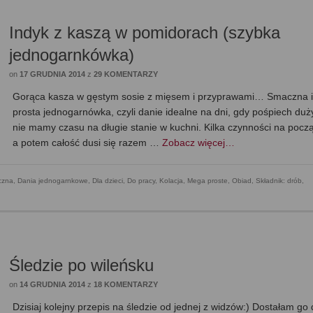
Indyk z kaszą w pomidorach (szybka
jednogarnkówka)
on
17 GRUDNIA 2014
z
29 KOMENTARZY
Gorąca kasza w gęstym sosie z mięsem i przyprawami… Smaczna 
prosta jednogarnówka, czyli danie idealne na dni, gdy pośpiech duży
nie mamy czasu na długie stanie w kuchni. Kilka czynności na począ
a potem całość dusi się razem …
Zobacz więcej…
czna
,
Dania jednogarnkowe
,
Dla dzieci
,
Do pracy
,
Kolacja
,
Mega proste
,
Obiad
,
Składnik: drób
,
Śledzie po wileńsku
on
14 GRUDNIA 2014
z
18 KOMENTARZY
Dzisiaj kolejny przepis na śledzie od jednej z widzów:) Dostałam go