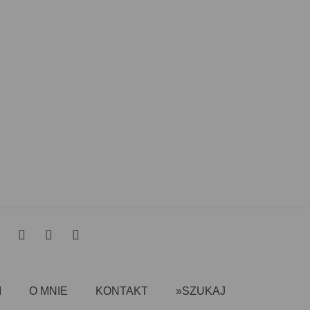
I
O MNIE
KONTAKT
»SZUKAJ