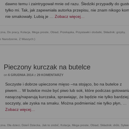
dawno temu i zaintrygował mnie od razu. Śledziki przypadły do gust
tylko mi. Tak, jak zapewniała autorka przepisu, nie znam nikogo ko
nie smakowały. Lubią je …
Zobacz więcej…
czna
,
Do pracy
,
Kolacja
,
Mega proste
,
Obiad
,
Przekąska
,
Przystawki i dodatki
,
Składnik: grzyby
,
że Narodzenie
,
Z Waszych:)
Pieczony kurczak na butelce
on
6 GRUDNIA 2014
z
29 KOMENTARZY
Soczyste i dobrze upieczone mięso –na stojąco, bo na butelce z
piwem… W butelce może być piwo lub sok, które podczas gotowani
nasączą/naparują kurczaka, sprawiając, że będzie nie tylko bardziej
soczysty, ale zyska na smaku. Można podmieniać nie tylko płyn, …
Zobacz więcej…
czna
,
Dla dzieci
,
Dzień Dziecka
,
Jak to zrobić
,
Kolacja
,
Mega proste
,
Obiad
,
Składnik: drób
,
Sylwe