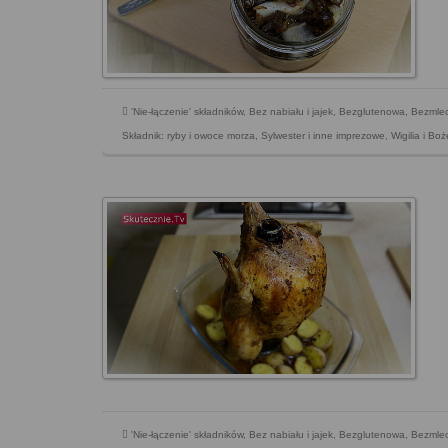
'Nie-łączenie' składników
,
Bez nabiału i jajek
,
Bezglutenowa
,
Bezmle
Składnik: ryby i owoce morza
,
Sylwester i inne imprezowe
,
Wigilia i Bo
'Nie-łączenie' składników
,
Bez nabiału i jajek
,
Bezglutenowa
,
Bezmle