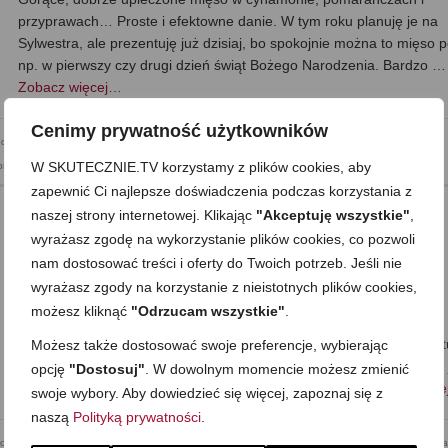
przyprawach… Proste i efektowne danie. W tym roku planuję je na
Sylwestra, ale prezentuję już dzisiaj, bo spokojnie można to mięso 
np. w pierwszy czy drugi dzień świąt Bożego Narodzenia. Bardzo …
Zobacz więcej…
Cenimy prywatność użytkowników
jednogarnkowe
,
Dla dzieci
,
Do pracy
,
Dzień Dziecka
,
Kolacja
,
Mega proste
,
Obiad
,
Romantyczny
W SKUTECZNIE.TV korzystamy z plików cookies, aby
mprezowe
,
Walentynki
,
Wigilia i Boże Narodzenie
,
Zapiekanki i dania z piekarnika
zapewnić Ci najlepsze doświadczenia podczas korzystania z
naszej strony internetowej. Klikając
"Akceptuję wszystkie"
,
wyrażasz zgodę na wykorzystanie plików cookies, co pozwoli
Szybka zupa pomidorowa
nam dostosować treści i oferty do Twoich potrzeb. Jeśli nie
wyrażasz zgody na korzystanie z nieistotnych plików cookies,
on
22 GRUDNIA 2014
z
22 KOMENTARZE
możesz kliknąć
"Odrzucam wszystkie"
.
Delikatnie gęsta, z makaronem i marchewką… Dzisiaj szybka zupa
pomidorowa, którą można podać na stół w niecałe 30 minut od start
Możesz także dostosować swoje preferencje, wybierając
gotowania. Makaron gotuje się od razu w zupie, jednocześnie lekko 
opcję
"Dostosuj"
. W dowolnym momencie możesz zmienić
zagęszczając. Fajna zupa po przyjściu np. z pracy, …
Zobacz więc
swoje wybory. Aby dowiedzieć się więcej, zapoznaj się z
naszą
Polityką prywatności
.
podziewanych gości
,
Kolacja
,
Mega proste
,
Obiad
,
Składnik: makarony
,
Składnik: owoce i warzywa