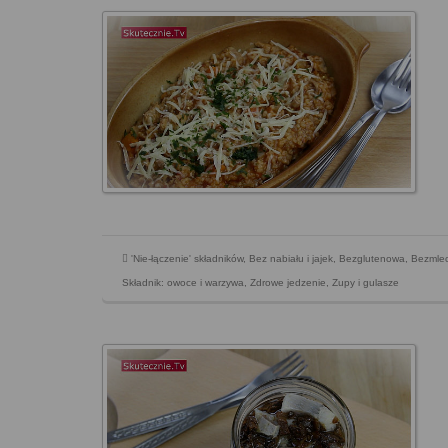
'Nie-łączenie' składników
,
Bez nabiału i jajek
,
Bezglutenowa
,
Bezmle
Składnik: owoce i warzywa
,
Zdrowe jedzenie
,
Zupy i gulasze