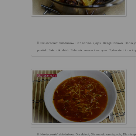
'Nie-łączenie' składników
,
Bez nabiału i jajek
,
Bezglutenowa
,
Dania 
posiłek
,
Składnik: drób
,
Składnik: owoce i warzywa
,
Sylwester i inne i
'Nie-łączenie' składników
,
Dla dzieci
,
Dla matek karmiących
,
Dla nies