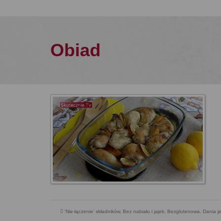
Obiad
'Nie-łączenie' składników
,
Bez nabiału i jajek
,
Bezglutenowa
,
Dania 