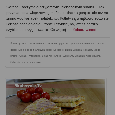
Gorące i soczyste o przyjemnym, niebanalnym smaku… Tak
przyrządzoną wieprzowinę można podać na gorąco, ale też na
zimno –do kanapek, sałatek, itp. Kotlety są wyjątkowo soczyste
i cieszą podniebienie. Proste i szybkie, ba, wręcz bardzo
szybkie do przygotowania. Co więcej, …
Zobacz więcej…
'Nie-łączenie' składników
,
Bez nabiału i jajek
,
Bezglutenowa
,
Bezmleczna
,
Dla
dzieci
,
Dla niespodziewanych gości
,
Do pracy
,
Dzień Dziecka
,
Kolacja
,
Mega
proste
,
Obiad
,
Przekąska
,
Składnik: owoce i warzywa
,
Składnik: wieprzowina
,
Sylwester i inne imprezowe