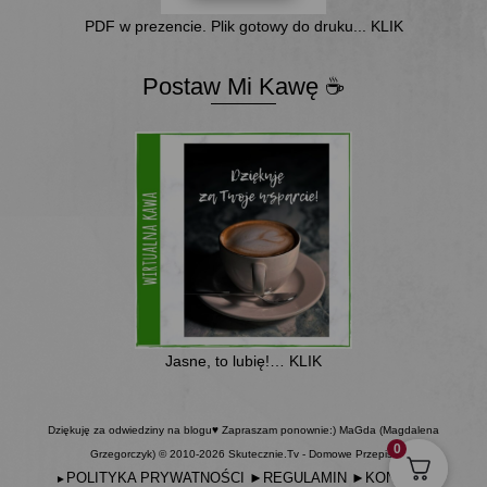
PDF w prezencie. Plik gotowy do druku... KLIK
Postaw Mi Kawę ☕
Jasne, to lubię!… KLIK
Dziękuję za odwiedziny na blogu♥ Zapraszam ponownie:) MaGda (Magdalena
0
Grzegorczyk) © 2010-2026 Skutecznie.Tv - Domowe Przepisy
POLITYKA PRYWATNOŚCI
►
REGULAMIN
►
KONTAKT
►