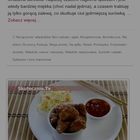
wtedy bardziej miękka (choć nadal jędrna), a czasem traktuję
ją tylko gorącą zalewą, co skutkuje ciut jędrniejszą surówką. …
Zobacz więcej…
'Nie-łączenie' składników
,
Bez nabiału i jajek
,
Bezglutenowa
,
Bezmleczna
,
Dla
dzieci
,
Do pracy
,
Kolacja
,
Mega proste
,
Na grilla
,
Obiad
,
Przekąska
,
Przystawki i
dodatki
,
Składnik: owoce i warzywa
,
Składnik: wieprzowina
,
Surówki i sałatki
,
Sylwester i inne imprezowe