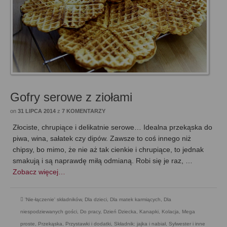
Gofry serowe z ziołami
on
31 LIPCA 2014
z
7 KOMENTARZY
Złociste, chrupiące i delikatnie serowe… Idealna przekąska do
piwa, wina, sałatek czy dipów. Zawsze to coś innego niż
chipsy, bo mimo, że nie aż tak cienkie i chrupiące, to jednak
smakują i są naprawdę miłą odmianą. Robi się je raz, …
Zobacz więcej…
'Nie-łączenie' składników
,
Dla dzieci
,
Dla matek karmiących
,
Dla
niespodziewanych gości
,
Do pracy
,
Dzień Dziecka
,
Kanapki
,
Kolacja
,
Mega
proste
,
Przekąska
,
Przystawki i dodatki
,
Składnik: jajka i nabiał
,
Sylwester i inne