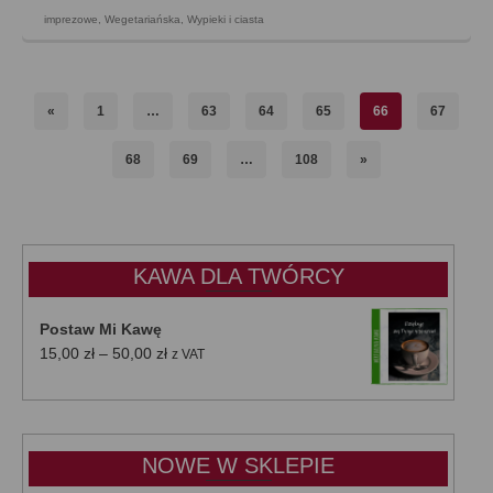
imprezowe
,
Wegetariańska
,
Wypieki i ciasta
«
1
…
63
64
65
66
67
68
69
…
108
»
KAWA DLA TWÓRCY
Postaw Mi Kawę
Zakres
15,00
zł
–
50,00
zł
z VAT
cen:
od
15,00 zł
do
NOWE W SKLEPIE
50,00 zł