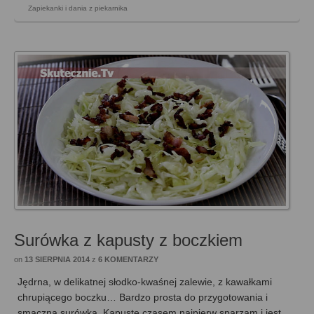
Zapiekanki i dania z piekarnika
Surówka z kapusty z boczkiem
on
13 SIERPNIA 2014
z
6 KOMENTARZY
Jędrna, w delikatnej słodko-kwaśnej zalewie, z kawałkami
chrupiącego boczku… Bardzo prosta do przygotowania i
smaczna surówka. Kapustę czasem najpierw sparzam i jest