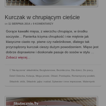
Kurczak w chrupiącym cieście
on
11 SIERPNIA 2014
z
9 KOMENTARZY
Gorące kawałki mięsa, z wierzchu chrupiące, w środku
soczyste… Panierka trzyma chrupkość i nie mięknie jak
klasyczne ciasto np. piwne czy naleśnikowe, dlatego tak
przyrządzony kurczak cieszy dużym powodzeniem. Mięso jest
dobrze doprawione i doskonale pasuje do sosów w stylu …
Zobacz więcej…
'Nie-łączenie' składników
,
Bezglutenowa
,
Bezmleczna
,
Dla dzieci
,
Do pracy
,
Dzień Dziecka
,
Kolacja
,
Mega proste
,
Obiad
,
Przekąska
,
Romantyczny posiłek
,
Składnik: drób
,
Składnik: jajka i nabiał
,
Sylwester i inne imprezowe
,
Walentynki