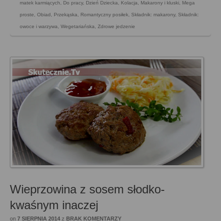
matek karmiących
,
Do pracy
,
Dzień Dziecka
,
Kolacja
,
Makarony i kluski
,
Mega
proste
,
Obiad
,
Przekąska
,
Romantyczny posiłek
,
Składnik: makarony
,
Składnik:
owoce i warzywa
,
Wegetariańska
,
Zdrowe jedzenie
Wieprzowina z sosem słodko-
kwaśnym inaczej
on
7 SIERPNIA 2014
z
BRAK KOMENTARZY