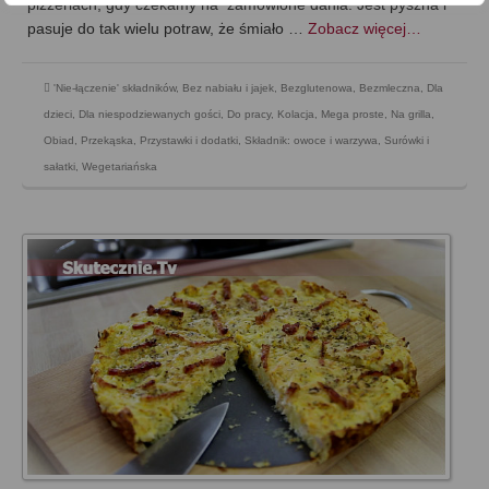
pizzeriach, gdy czekamy na zamówione dania. Jest pyszna i
pasuje do tak wielu potraw, że śmiało …
Zobacz więcej…
'Nie-łączenie' składników
,
Bez nabiału i jajek
,
Bezglutenowa
,
Bezmleczna
,
Dla
dzieci
,
Dla niespodziewanych gości
,
Do pracy
,
Kolacja
,
Mega proste
,
Na grilla
,
Obiad
,
Przekąska
,
Przystawki i dodatki
,
Składnik: owoce i warzywa
,
Surówki i
sałatki
,
Wegetariańska