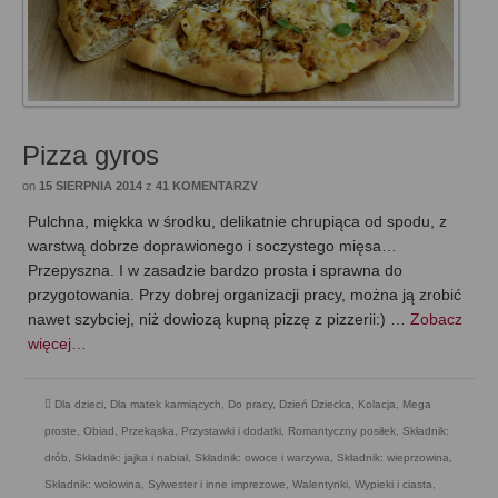
Pizza gyros
on
15 SIERPNIA 2014
z
41 KOMENTARZY
Pulchna, miękka w środku, delikatnie chrupiąca od spodu, z
warstwą dobrze doprawionego i soczystego mięsa…
Przepyszna. I w zasadzie bardzo prosta i sprawna do
przygotowania. Przy dobrej organizacji pracy, można ją zrobić
nawet szybciej, niż dowiozą kupną pizzę z pizzerii:) …
Zobacz
więcej…
Dla dzieci
,
Dla matek karmiących
,
Do pracy
,
Dzień Dziecka
,
Kolacja
,
Mega
proste
,
Obiad
,
Przekąska
,
Przystawki i dodatki
,
Romantyczny posiłek
,
Składnik:
drób
,
Składnik: jajka i nabiał
,
Składnik: owoce i warzywa
,
Składnik: wieprzowina
,
Składnik: wołowina
,
Sylwester i inne imprezowe
,
Walentynki
,
Wypieki i ciasta
,