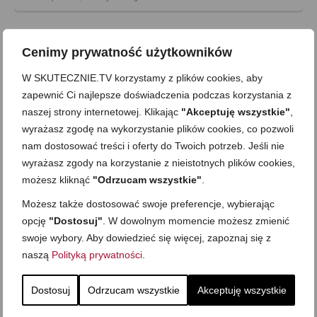
Cenimy prywatność użytkowników
W SKUTECZNIE.TV korzystamy z plików cookies, aby
zapewnić Ci najlepsze doświadczenia podczas korzystania z
naszej strony internetowej. Klikając
"Akceptuję wszystkie"
,
wyrażasz zgodę na wykorzystanie plików cookies, co pozwoli
nam dostosować treści i oferty do Twoich potrzeb. Jeśli nie
wyrażasz zgody na korzystanie z nieistotnych plików cookies,
możesz kliknąć
"Odrzucam wszystkie"
.
Możesz także dostosować swoje preferencje, wybierając
opcję
"Dostosuj"
. W dowolnym momencie możesz zmienić
Słodko-kwaśna surówka z kapusty
swoje wybory. Aby dowiedzieć się więcej, zapoznaj się z
on
4 SIERPNIA 2014
z
50 KOMENTARZY
naszą
Polityką prywatności
.
Jędrna, przyjemnie doprawiona, w dobrze dobranej słodko-
kwaśnej zalewie… To surówka, której smak kojarzy mi się z
Dostosuj
Odrzucam wszystkie
Akceptuję wszystkie
tymi, które zazwyczaj są podawane w restauracjach czy