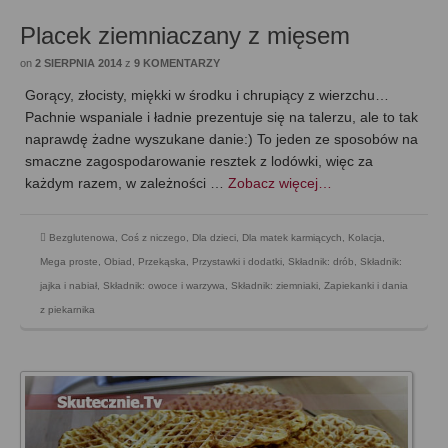
Placek ziemniaczany z mięsem
on
2 SIERPNIA 2014
z
9 KOMENTARZY
Gorący, złocisty, miękki w środku i chrupiący z wierzchu…
Pachnie wspaniale i ładnie prezentuje się na talerzu, ale to tak
naprawdę żadne wyszukane danie:) To jeden ze sposobów na
smaczne zagospodarowanie resztek z lodówki, więc za
każdym razem, w zależności …
Zobacz więcej…
Bezglutenowa
,
Coś z niczego
,
Dla dzieci
,
Dla matek karmiących
,
Kolacja
,
Mega proste
,
Obiad
,
Przekąska
,
Przystawki i dodatki
,
Składnik: drób
,
Składnik:
jajka i nabiał
,
Składnik: owoce i warzywa
,
Składnik: ziemniaki
,
Zapiekanki i dania
z piekarnika