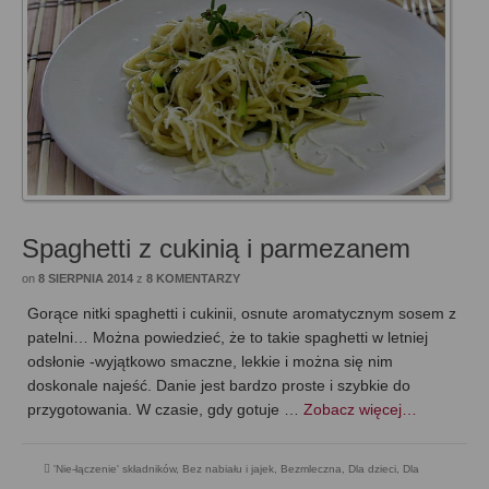
Spaghetti z cukinią i parmezanem
on
8 SIERPNIA 2014
z
8 KOMENTARZY
Gorące nitki spaghetti i cukinii, osnute aromatycznym sosem z
patelni… Można powiedzieć, że to takie spaghetti w letniej
odsłonie -wyjątkowo smaczne, lekkie i można się nim
doskonale najeść. Danie jest bardzo proste i szybkie do
przygotowania. W czasie, gdy gotuje …
Zobacz więcej…
'Nie-łączenie' składników
,
Bez nabiału i jajek
,
Bezmleczna
,
Dla dzieci
,
Dla