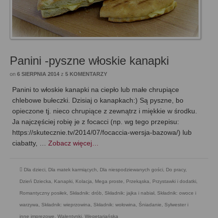
Panini -pyszne włoskie kanapki
on
6 SIERPNIA 2014
z
5 KOMENTARZY
Panini to włoskie kanapki na ciepło lub małe chrupiące
chlebowe bułeczki. Dzisiaj o kanapkach:) Są pyszne, bo
opieczone tj. nieco chrupiące z zewnątrz i miękkie w środku.
Ja najczęściej robię je z focacci (np. wg tego przepisu:
https://skutecznie.tv/2014/07/focaccia-wersja-bazowa/) lub
ciabatty, …
Zobacz więcej…
Dla dzieci
,
Dla matek karmiących
,
Dla niespodziewanych gości
,
Do pracy
,
Dzień Dziecka
,
Kanapki
,
Kolacja
,
Mega proste
,
Przekąska
,
Przystawki i dodatki
,
Romantyczny posiłek
,
Składnik: drób
,
Składnik: jajka i nabiał
,
Składnik: owoce i
warzywa
,
Składnik: wieprzowina
,
Składnik: wołowina
,
Śniadanie
,
Sylwester i
inne imprezowe
,
Walentynki
,
Wegetariańska