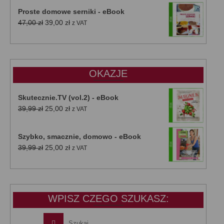
Proste domowe serniki - eBook
Pierwotna
Aktualna
47,00
zł
39,00
zł
z VAT
cena
cena
wynosiła:
wynosi:
47,00 zł.
39,00 zł.
OKAZJE
Skutecznie.TV (vol.2) - eBook
Pierwotna
Aktualna
39,99
zł
25,00
zł
z VAT
cena
cena
wynosiła:
wynosi:
Szybko, smacznie, domowo - eBook
39,99 zł.
25,00 zł.
Pierwotna
Aktualna
39,99
zł
25,00
zł
z VAT
cena
cena
wynosiła:
wynosi:
39,99 zł.
25,00 zł.
WPISZ CZEGO SZUKASZ: