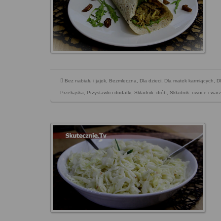
Bez nabiału i jajek
,
Bezmleczna
,
Dla dzieci
,
Dla matek karmiących
,
D
Przekąska
,
Przystawki i dodatki
,
Składnik: drób
,
Składnik: owoce i war