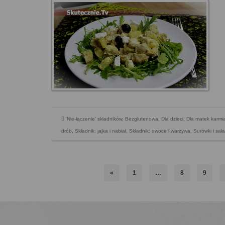
'Nie-łączenie' składników
,
Bezglutenowa
,
Dla dzieci
,
Dla matek karmi
drób
,
Składnik: jajka i nabiał
,
Składnik: owoce i warzywa
,
Surówki i sała
«
1
…
8
9