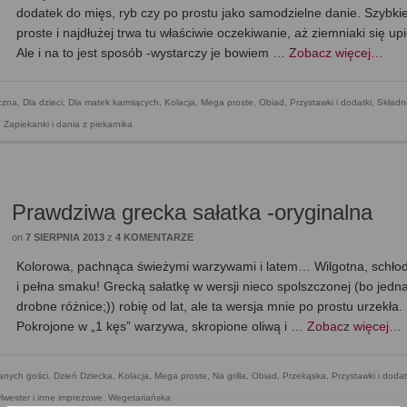
dodatek do mięs, ryb czy po prostu jako samodzielne danie. Szybkie
proste i najdłużej trwa tu właściwie oczekiwanie, aż ziemniaki się up
Ale i na to jest sposób -wystarczy je bowiem …
Zobacz więcej…
czna
,
Dla dzieci
,
Dla matek karmiących
,
Kolacja
,
Mega proste
,
Obiad
,
Przystawki i dodatki
,
Składni
,
Zapiekanki i dania z piekarnika
Prawdziwa grecka sałatka -oryginalna
on
7 SIERPNIA 2013
z
4 KOMENTARZE
Kolorowa, pachnąca świeżymi warzywami i latem… Wilgotna, schło
i pełna smaku! Grecką sałatkę w wersji nieco spolszczonej (bo jedn
drobne różnice;)) robię od lat, ale ta wersja mnie po prostu urzekła.
Pokrojone w „1 kęs” warzywa, skropione oliwą i …
Zobacz więcej…
anych gości
,
Dzień Dziecka
,
Kolacja
,
Mega proste
,
Na grilla
,
Obiad
,
Przekąska
,
Przystawki i dodat
lwester i inne imprezowe
,
Wegetariańska