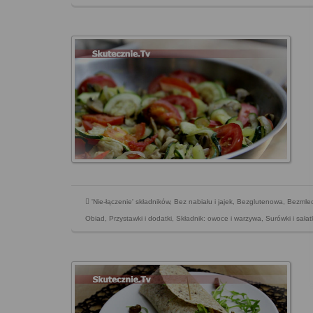
'Nie-łączenie' składników
,
Bez nabiału i jajek
,
Bezglutenowa
,
Bezmle
Obiad
,
Przystawki i dodatki
,
Składnik: owoce i warzywa
,
Surówki i sałat