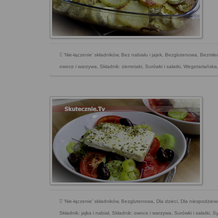
'Nie-łączenie' składników
,
Bez nabiału i jajek
,
Bezglutenowa
,
Bezmle
owoce i warzywa
,
Składnik: ziemniaki
,
Surówki i sałatki
,
Wegetariańska
'Nie-łączenie' składników
,
Bezglutenowa
,
Dla dzieci
,
Dla niespodziew
Składnik: jajka i nabiał
,
Składnik: owoce i warzywa
,
Surówki i sałatki
,
Sy