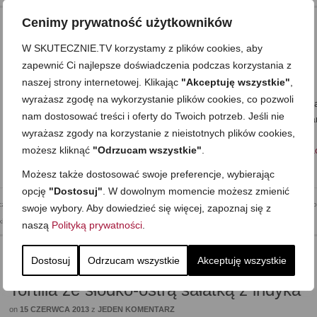
Cenimy prywatność użytkowników
W SKUTECZNIE.TV korzystamy z plików cookies, aby
Cukinia z warzywami z patelni
zapewnić Ci najlepsze doświadczenia podczas korzystania z
naszej strony internetowej. Klikając
"Akceptuję wszystkie"
,
on
31 LIPCA 2013
z
8 KOMENTARZY
wyrażasz zgodę na wykorzystanie plików cookies, co pozwoli
Gorące, kolorowe, pełne smaku i lata… Sezonowe warzywa –cukini
nam dostosować treści i oferty do Twoich potrzeb. Jeśli nie
pomidory, papryka, podsmażone na oliwie z przyprawami. Super da
wyrażasz zgody na korzystanie z nieistotnych plików cookies,
na ciepłe dni, smaczne, sycące, a jednak lekkie. Smakuje na ciepło,
możesz kliknąć
"Odrzucam wszystkie"
.
prosto z patelni i na zimno, jako swoista sałatka:) Na ciepło …
Zoba
więcej…
Możesz także dostosować swoje preferencje, wybierając
opcję
"Dostosuj"
. W dowolnym momencie możesz zmienić
czna
,
Dania jednogarnkowe
,
Dla dzieci
,
Dla niespodziewanych gości
,
Do pracy
,
Kolacja
,
Mega pro
swoje wybory. Aby dowiedzieć się więcej, zapoznaj się z
ki
,
Wegetariańska
naszą
Polityką prywatności
.
Dostosuj
Odrzucam wszystkie
Akceptuję wszystkie
Tortilla ze słodko-ostrą sałatką z indyka
on
15 CZERWCA 2013
z
JEDEN KOMENTARZ