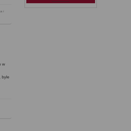
ka i
m w
 byle