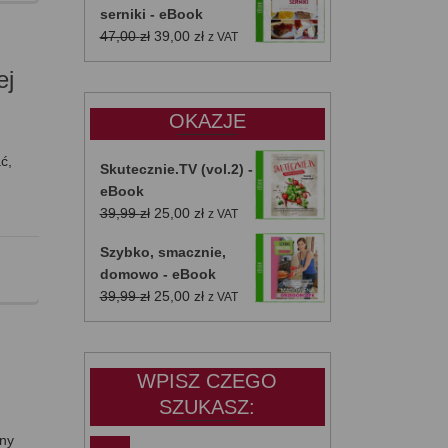
serniki - eBook
Pierwotna
Aktualna
47,00
zł
39,00
zł
z VAT
cena
cena
ej
wynosiła:
wynosi:
47,00 zł.
39,00 zł.
OKAZJE
ć,
Skutecznie.TV (vol.2) -
eBook
Pierwotna
Aktualna
39,99
zł
25,00
zł
z VAT
cena
cena
Szybko, smacznie,
wynosiła:
wynosi:
domowo - eBook
39,99 zł.
25,00 zł.
Pierwotna
Aktualna
39,99
zł
25,00
zł
z VAT
cena
cena
wynosiła:
wynosi:
39,99 zł.
25,00 zł.
WPISZ CZEGO
SZUKASZ:
jny