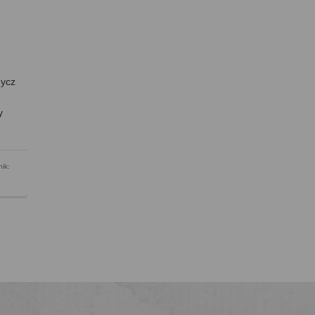
dycz
y
ik: