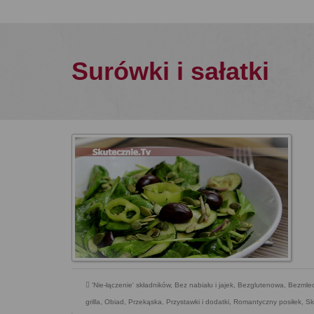
Surówki i sałatki
'Nie-łączenie' składników
,
Bez nabiału i jajek
,
Bezglutenowa
,
Bezmle
grilla
,
Obiad
,
Przekąska
,
Przystawki i dodatki
,
Romantyczny posiłek
,
Sk