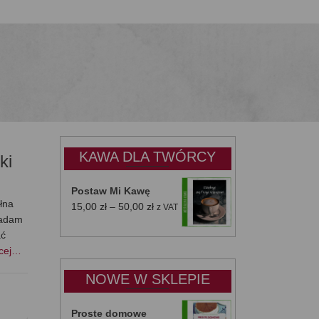
KAWA DLA TWÓRCY
ki
Postaw Mi Kawę
łna
Zakres
15,00
zł
–
50,00
zł
z VAT
djadam
cen:
ać
od
ęcej…
15,00 zł
do
NOWE W SKLEPIE
50,00 zł
Proste domowe