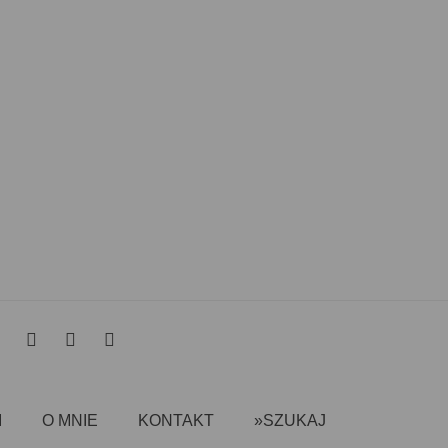
I
O MNIE
KONTAKT
»SZUKAJ