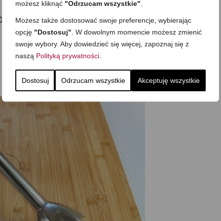
możesz kliknąć
"Odrzucam wszystkie"
.
otowania –JAKI BLENDER
Możesz także dostosować swoje preferencje, wybierając
opcję
"Dostosuj"
. W dowolnym momencie możesz zmienić
 blender:
swoje wybory. Aby dowiedzieć się więcej, zapoznaj się z
naszą
Polityką prywatności
.
Dostosuj
Odrzucam wszystkie
Akceptuję wszystkie