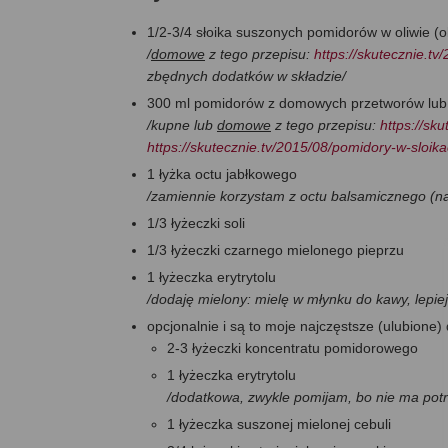
1/2-3/4 słoika suszonych pomidorów w oliwie (o
/
domowe
z tego przepisu:
https://skutecznie.t
zbędnych dodatków w składzie/
300 ml pomidorów z domowych przetworów lub 
/kupne lub
domowe
z tego przepisu:
https://sk
https://skutecznie.tv/2015/08/pomidory-w-sloika
1 łyżka octu jabłkowego
/zamiennie korzystam z octu balsamicznego (na
1/3 łyżeczki soli
1/3 łyżeczki czarnego mielonego pieprzu
1 łyżeczka erytrytolu
/dodaję mielony: mielę w młynku do kawy, lepie
opcjonalnie i są to moje najczęstsze (ulubione) 
2-3 łyżeczki koncentratu pomidorowego
1 łyżeczka erytrytolu
/dodatkowa, zwykle pomijam, bo nie ma potr
1 łyżeczka suszonej mielonej cebuli