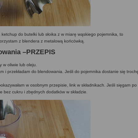
ć ketchup do butelki lub słoika z w miarę wąskiego pojemnika, to
 korzystam z blendera z metalową końcówką.
otowania –PRZEPIS
 oliwie lub oleju.
m i przekładam do blendowania. Jeśli do pojemnika dostanie się troch
 pokazywałam w osobnym przepisie, link w składnikach. Jeśli sięgam po
kie bez cukru i zbędnych dodatków w składzie.