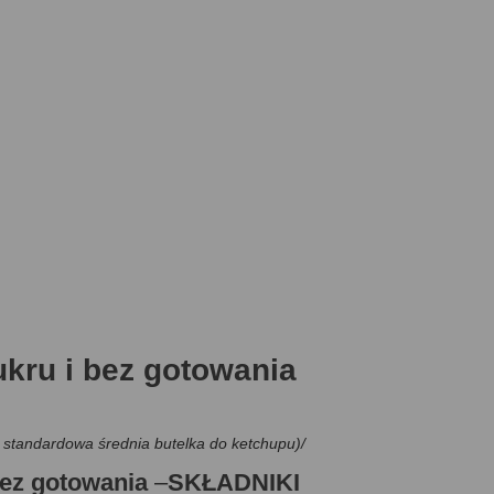
kru i bez gotowania
ub standardowa średnia butelka do ketchupu)/
bez gotowania
–
SKŁADNIKI