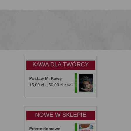
KAWA DLA TWÓRCY
Postaw Mi Kawę
Zakres
15,00
zł
–
50,00
zł
z VAT
cen:
od
15,00 zł
do
NOWE W SKLEPIE
50,00 zł
Proste domowe