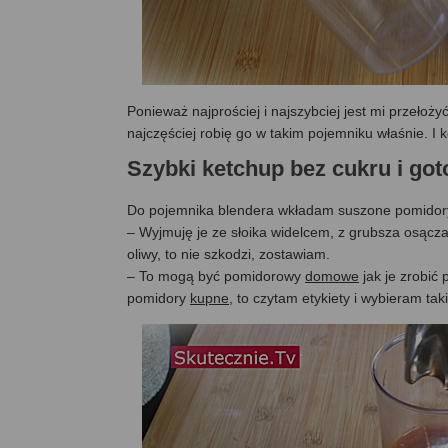
Ponieważ najprościej i najszybciej jest mi przełoży
najczęściej robię go w takim pojemniku właśnie. I
Szybki ketchup bez cukru i g
Do pojemnika blendera wkładam suszone pomidory w
– Wyjmuję je ze słoika widelcem, z grubsza osącza
oliwy, to nie szkodzi, zostawiam.
– To mogą być pomidorowy
domowe
jak je zrobić
pomidory
kupne
, to czytam etykiety i wybieram ta