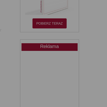
POBIERZ TERAZ
:
Reklama