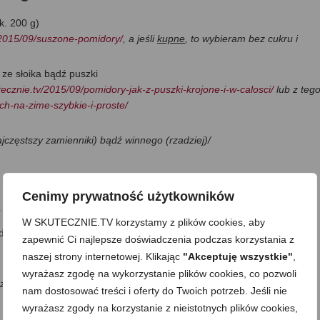
k. 200 g)
v/2015/09/suszone-pomidory/
, a jeśli
kupne
, to wybieram bez cukru i
ze słoika bądź puszki
utecznie.tv/2015/09/pomidory-jak-z-puszki-krojone-i-w-calosci/
lub z tego
ch-na-zime-szybkie-i-proste/
jczęstszy zamienniki) bądź winnego (rzadziej)/
Cenimy prywatność użytkowników
j się rozprowadza/
W SKUTECZNIE.TV korzystamy z plików cookies, aby
dodatki:
zapewnić Ci najlepsze doświadczenia podczas korzystania z
naszej strony internetowej. Klikając
"Akceptuję wszystkie"
,
wyrażasz zgodę na wykorzystanie plików cookies, co pozwoli
zeby, ale gdy pomidory są kwaśne, dodaję/
nam dostosować treści i oferty do Twoich potrzeb. Jeśli nie
wyrażasz zgody na korzystanie z nieistotnych plików cookies,