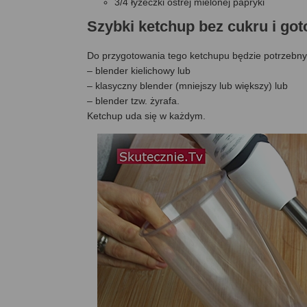
3/4 łyżeczki ostrej mielonej papryki
Szybki ketchup bez cukru i g
Do przygotowania tego ketchupu będzie potrzebny
– blender kielichowy lub
– klasyczny blender (mniejszy lub większy) lub
– blender tzw. żyrafa.
Ketchup uda się w każdym.