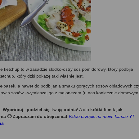
e ketchup to w zasadzie słodko-ostry sos pomidorowy, który podbija
tchup, który dziś pokażę taki właśnie jest.
iełbasek, a nawet do podbijania smaku gorących sosów obiadowych cz
k innych sosów –wymieszaj go z majonezem (u nas koniecznie domowym
j.
Wypróbuj
i
podziel się
Twoją
opinią
! A oto
krótki filmik jak
nia 🙂 Zapraszam do obejrzenia!
Video przepis na moim kanale YT
ia