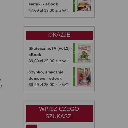
serniki - eBook
Pierwotna
Aktualna
47,00
zł
39,00
zł
z VAT
cena
cena
wynosiła:
wynosi:
47,00 zł.
39,00 zł.
OKAZJE
Skutecznie.TV (vol.2) -
eBook
Pierwotna
Aktualna
39,99
zł
25,00
zł
z VAT
cena
cena
Szybko, smacznie,
wynosiła:
wynosi:
domowo - eBook
y
39,99 zł.
25,00 zł.
Pierwotna
Aktualna
39,99
zł
25,00
zł
z VAT
!)
cena
cena
wynosiła:
wynosi:
39,99 zł.
25,00 zł.
WPISZ CZEGO
SZUKASZ: