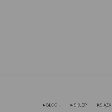
►BLOG
►SKLEP
KSIĄŻK