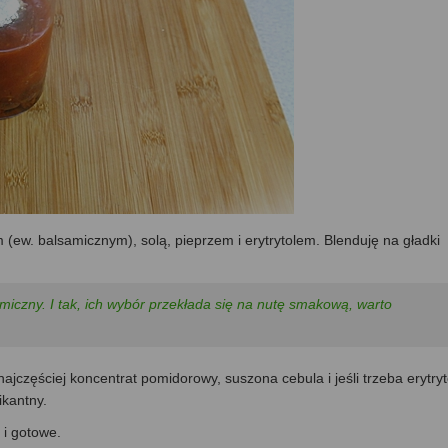
ew. balsamicznym), solą, pieprzem i erytrytolem. Blenduję na gładki
iczny. I tak, ich wybór przekłada się na nutę smakową, warto
zęściej koncentrat pomidorowy, suszona cebula i jeśli trzeba erytryt
ikantny.
 i gotowe.