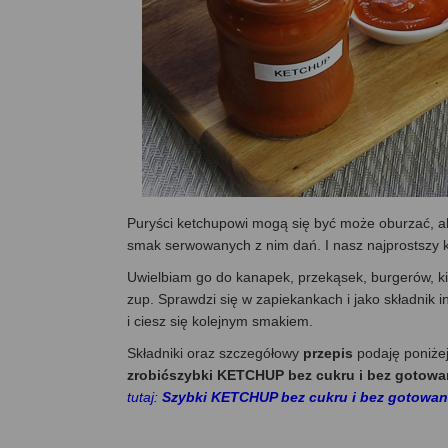
Puryści ketchupowi mogą się być może oburzać, al
smak serwowanych z nim dań. I nasz najprostszy ke
Uwielbiam go do kanapek, przekąsek, burgerów, k
zup. Sprawdzi się w zapiekankach i jako składni
i ciesz się kolejnym smakiem.
Składniki oraz szczegółowy
przepis
podaję poniże
zrobićszybki KETCHUP bez cukru i bez gotowa
tutaj:
Szybki KETCHUP bez cukru i bez gotowan