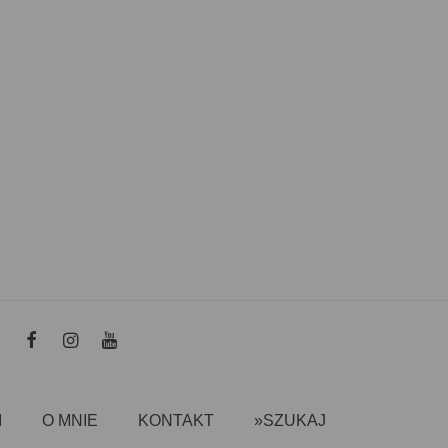
I
O MNIE
KONTAKT
»SZUKAJ