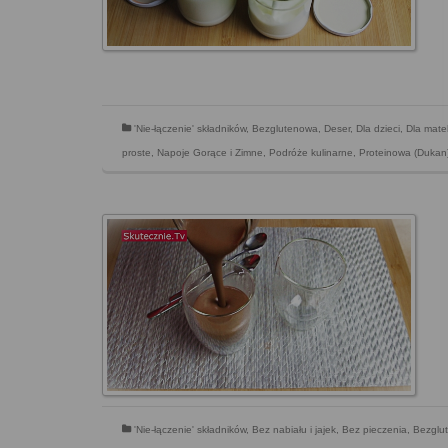
'Nie-łączenie' składników
,
Bezglutenowa
,
Deser
,
Dla dzieci
,
Dla mate
proste
,
Napoje Gorące i Zimne
,
Podróże kulinarne
,
Proteinowa (Dukan
'Nie-łączenie' składników
,
Bez nabiału i jajek
,
Bez pieczenia
,
Bezglu