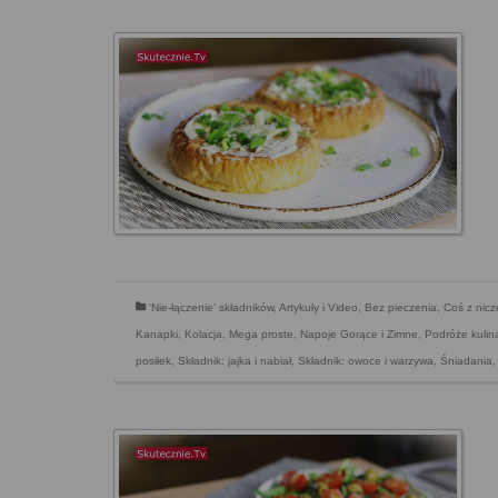
'Nie-łączenie' składników
,
Artykuły i Video
,
Bez pieczenia
,
Coś z nic
Kanapki
,
Kolacja
,
Mega proste
,
Napoje Gorące i Zimne
,
Podróże kulin
posiłek
,
Składnik: jajka i nabiał
,
Składnik: owoce i warzywa
,
Śniadania