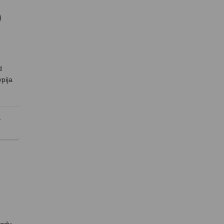
)
d
pija
,