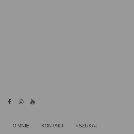
I
O MNIE
KONTAKT
»SZUKAJ