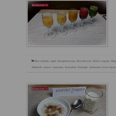
Bez nabiału i jajek
,
Bezglutenowa
,
Bezmleczna
,
Drinki i napoje
,
Meg
Składnik: owoce i warzywa
,
Smoothie i Koktajle
,
Sylwester i inne impr