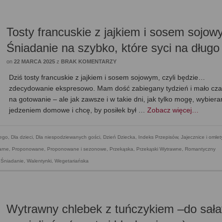
Tosty francuskie z jajkiem i sosem sojow
Śniadanie na szybko, które syci na długo
on
22 MARCA 2025
z
BRAK KOMENTARZY
Dziś tosty francuskie z jajkiem i sosem sojowym, czyli będzie…
zdecydowanie ekspresowo. Mam dość zabiegany tydzień i mało cz
na gotowanie – ale jak zawsze i w takie dni, jak tylko mogę, wybier
jedzeniem domowe i chcę, by posiłek był …
Zobacz więcej…
zego
,
Dla dzieci
,
Dla niespodziewanych gości
,
Dzień Dziecka
,
Indeks Przepisów
,
Jajecznice i omlet
arne
,
Proponowane
,
Proponowane i sezonowe
,
Przekąska
,
Przekąski Wytrawne
,
Romantyczny
,
Śniadanie
,
Walentynki
,
Wegetariańska
Wytrawny chlebek z tuńczykiem –do sała