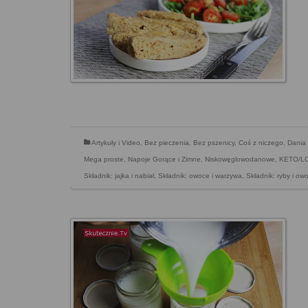
Artykuły i Video
,
Bez pieczenia
,
Bez pszenicy
,
Coś z niczego
,
Dania 
Mega proste
,
Napoje Gorące i Zimne
,
Niskowęglowodanowe, KETO/L
Składnik: jajka i nabiał
,
Składnik: owoce i warzywa
,
Składnik: ryby i o