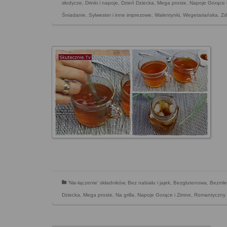
słodycze
,
Drinki i napoje
,
Dzień Dziecka
,
Mega proste
,
Napoje Gorące 
Śniadanie
,
Sylwester i inne imprezowe
,
Walentynki
,
Wegetariańska
,
Zd
'Nie-łączenie' składników
,
Bez nabiału i jajek
,
Bezglutenowa
,
Bezmle
Dziecka
,
Mega proste
,
Na grilla
,
Napoje Gorące i Zimne
,
Romantyczny 