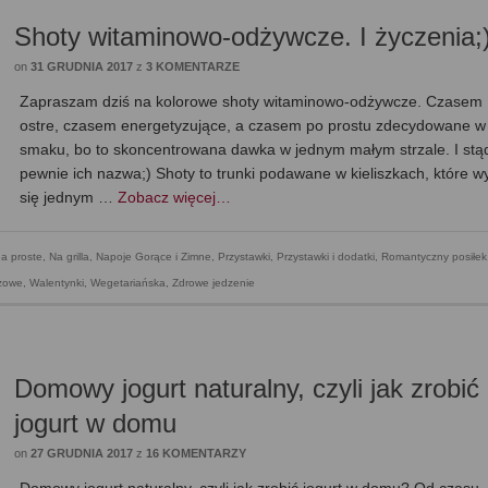
Shoty witaminowo-odżywcze. I życzenia;
on
31 GRUDNIA 2017
z
3 KOMENTARZE
Zapraszam dziś na kolorowe shoty witaminowo-odżywcze. Czasem
ostre, czasem energetyzujące, a czasem po prostu zdecydowane w
smaku, bo to skoncentrowana dawka w jednym małym strzale. I stą
pewnie ich nazwa;) Shoty to trunki podawane w kieliszkach, które wy
się jednym …
Zobacz więcej…
a proste
,
Na grilla
,
Napoje Gorące i Zimne
,
Przystawki
,
Przystawki i dodatki
,
Romantyczny posiłek
ezowe
,
Walentynki
,
Wegetariańska
,
Zdrowe jedzenie
Domowy jogurt naturalny, czyli jak zrobić
jogurt w domu
on
27 GRUDNIA 2017
z
16 KOMENTARZY