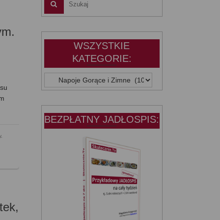
ym.
WSZYSTKIE
KATEGORIE:
WSZYSTKIE
asu
KATEGORIE:
am
BEZPŁATNY JADŁOSPIS:
y
,
tek,