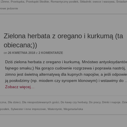
i Zimne
,
Przekąska
,
Przekąski Słodkie
,
Romantyczny posiłek
,
Składnik: owoce i warzywa
,
Śniadan
rowe jedzenie
Zielona herbata z oregano i kurkumą (ta
obiecana;))
on
26 KWIETNIA 2018
z
2 KOMENTARZE
Dziś zielona herbata z oregano i kurkumą. Mnóstwo antyoksydantów
fajnego smaku;) Na gorąco cudownie rozgrzewa i poprawia nastrój,
zimno jest świetną alternatywą dla kupnych napojów, a jeśli odpowi
ją posłodzimy (np. miodem czy syropem klonowym) i wstawimy do 
Zobacz więcej…
czna
,
Dla dzieci
,
Dla niespodziewanych gości
,
Do kawy czy herbaty
,
Do pracy
,
Drinki i napoje
,
Dzi
posiłek
,
Sylwester i inne imprezowe
,
Walentynki
,
Wegetariańska