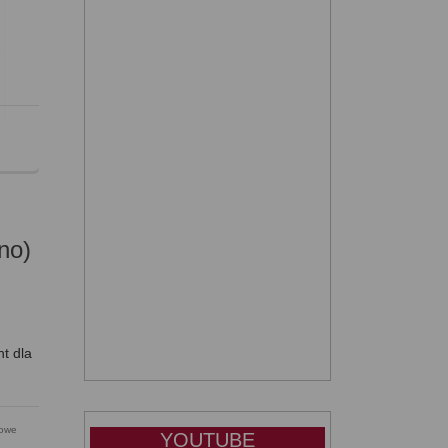
ł
no)
nt dla
owe
YOUTUBE