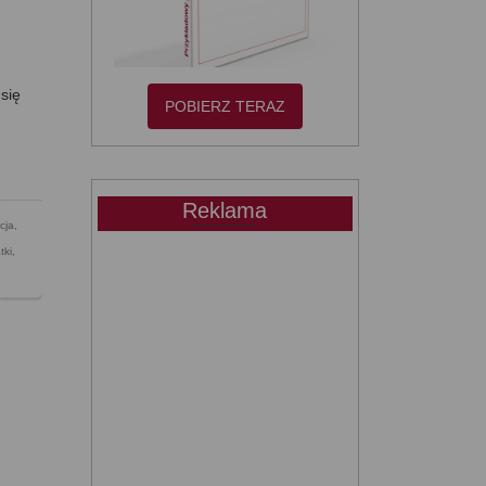
 się
POBIERZ TERAZ
Reklama
cja
,
tki
,