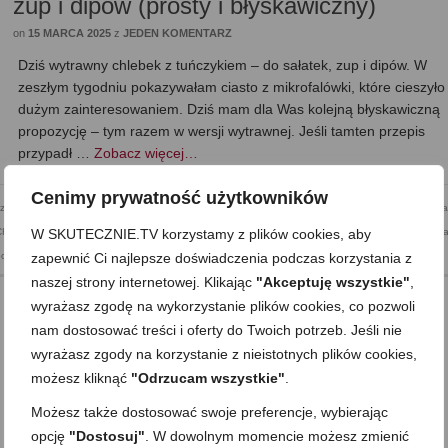
zup i dipów (prosty i błyskawiczny)
on
15 MARCA 2025
z
JEDEN KOMENTARZ
Dziś wytrawny chlebek z tuńczykiem – do sałatek, zup i dipów. W
zeszłym tygodniu pokazywałam ciasto z mikrofalówki, które cieszyło
dużym zainteresowaniem. Dziś mam dla Was kolejną błyskawiczną
propozycję – tym razem w wersji wytrawnej. Jeśli tamten przepis
przypadł …
Zobacz więcej…
Cenimy prywatność użytkowników
z mikrofalówki
,
Do pracy
,
Domowe pieczywo
,
Indeks Przepisów
,
Jajecznice i omlety
,
Kanapki
,
Kola
W SKUTECZNIE.TV korzystamy z plików cookies, aby
CHF
,
Proponowane
,
Proponowane i sezonowe
,
Przekąska
,
Przekąski Wytrawne
,
Przystawki i doda
zapewnić Ci najlepsze doświadczenia podczas korzystania z
woce morza
,
Śniadania
,
Śniadanie
naszej strony internetowej. Klikając
"Akceptuję wszystkie"
,
wyrażasz zgodę na wykorzystanie plików cookies, co pozwoli
nam dostosować treści i oferty do Twoich potrzeb. Jeśli nie
Domowy jogurt w stylu greckim (gęsty)
wyrażasz zgody na korzystanie z nieistotnych plików cookies,
możesz kliknąć
"Odrzucam wszystkie"
.
on
18 SIERPNIA 2019
z
8 KOMENTARZY
Możesz także dostosować swoje preferencje, wybierając
Dziś domowy jogurt w stylu greckim, czyli jak zrobić gęsty jogurt
naturalny w domu. W jednym z wcześniejszych przepisów
opcję
"Dostosuj"
. W dowolnym momencie możesz zmienić