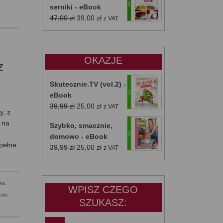
serniki - eBook
Pierwotna
Aktualna
47,00
zł
39,00
zł
z VAT
cena
cena
wynosiła:
wynosi:
47,00 zł.
39,00 zł.
OKAZJE
z
Skutecznie.TV (vol.2) -
eBook
Pierwotna
Aktualna
39,99
zł
25,00
zł
z VAT
y, z
cena
cena
e na
Szybko, smacznie,
wynosiła:
wynosi:
domowo - eBook
39,99 zł.
25,00 zł.
 pełne
Pierwotna
Aktualna
39,99
zł
25,00
zł
z VAT
cena
cena
wynosiła:
wynosi:
39,99 zł.
25,00 zł.
ka
,
WPISZ CZEGO
awki
,
SZUKASZ: