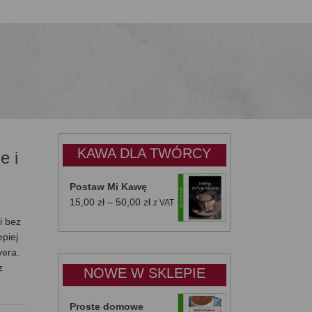
KAWA DLA TWÓRCY
e i
Postaw Mi Kawę
Zakres
15,00
zł
–
50,00
zł
z VAT
cen:
i bez
od
epiej
15,00 zł
yera.
do
z
NOWE W SKLEPIE
50,00 zł
Proste domowe