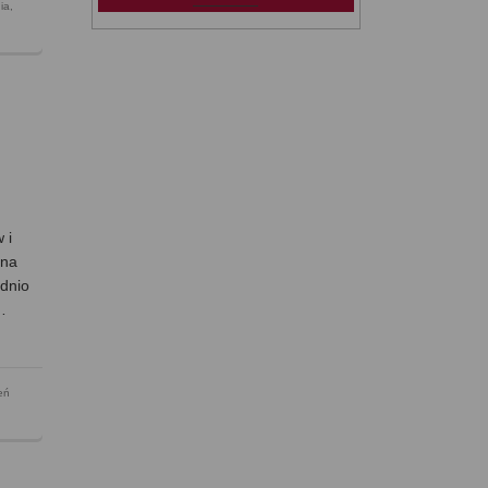
ia
,
 i
 na
ednio
…
eń