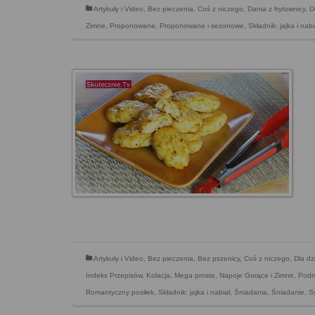
Artykuły i Video
,
Bez pieczenia
,
Coś z niczego
,
Dania z frytownicy
,
D
Zimne
,
Proponowane
,
Proponowane i sezonowe
,
Składnik: jajka i nabi
Artykuły i Video
,
Bez pieczenia
,
Bez pszenicy
,
Coś z niczego
,
Dla dz
Indeks Przepisów
,
Kolacja
,
Mega proste
,
Napoje Gorące i Zimne
,
Podr
Romantyczny posiłek
,
Składnik: jajka i nabiał
,
Śniadania
,
Śniadanie
,
S