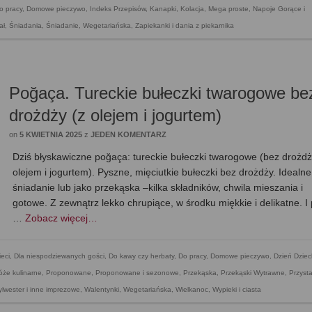
o pracy
,
Domowe pieczywo
,
Indeks Przepisów
,
Kanapki
,
Kolacja
,
Mega proste
,
Napoje Gorące i
ał
,
Śniadania
,
Śniadanie
,
Wegetariańska
,
Zapiekanki i dania z piekarnika
Poğaça. Tureckie bułeczki twarogowe be
drożdży (z olejem i jogurtem)
on
5 KWIETNIA 2025
z
JEDEN KOMENTARZ
Dziś błyskawiczne poğaça: tureckie bułeczki twarogowe (bez drożdż
olejem i jogurtem). Pyszne, mięciutkie bułeczki bez drożdży. Idealn
śniadanie lub jako przekąska –kilka składników, chwila mieszania i
gotowe. Z zewnątrz lekko chrupiące, w środku miękkie i delikatne. I
…
Zobacz więcej…
ieci
,
Dla niespodziewanych gości
,
Do kawy czy herbaty
,
Do pracy
,
Domowe pieczywo
,
Dzień Dziec
óże kulinarne
,
Proponowane
,
Proponowane i sezonowe
,
Przekąska
,
Przekąski Wytrawne
,
Przyst
ylwester i inne imprezowe
,
Walentynki
,
Wegetariańska
,
Wielkanoc
,
Wypieki i ciasta