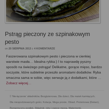
Pstrąg pieczony ze szpinakowym
pesto
on
20 SIERPNIA 2013
z
4 KOMENTARZE
Faszerowana szpinakowym pesto i pieczona w cienkiej
warstwie masła… Idealna rybka:) I to naprawdę pyszny
sposób na świeżego pstrąga! Delikatne, gorące mięso, bardzo
soczyste, które subtelnie przeszło aromatami dodatków. Ryba
smaczna sama w sobie, więc serwuje ją z dodatkami, które …
Zobacz więcej…
'Nie-łączenie' składników
,
Bezglutenowa
,
Dla dzieci
,
Dla matek karmiących
,
Dla niespodziewanych gości
,
Kolacja
,
Mega proste
,
Obiad
,
Proteinowa (Dukan)
,
Romantyczny posiłek
,
Składnik: ryby i owoce morza
,
Walentynki
,