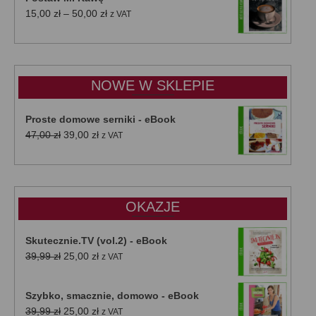
Zakres
15,00
zł
–
50,00
zł
z VAT
cen:
od
15,00 zł
do
NOWE W SKLEPIE
50,00 zł
Proste domowe serniki - eBook
Pierwotna
Aktualna
47,00
zł
39,00
zł
z VAT
cena
cena
wynosiła:
wynosi:
47,00 zł.
39,00 zł.
OKAZJE
Skutecznie.TV (vol.2) - eBook
Pierwotna
Aktualna
39,99
zł
25,00
zł
z VAT
cena
cena
wynosiła:
wynosi:
Szybko, smacznie, domowo - eBook
39,99 zł.
25,00 zł.
Pierwotna
Aktualna
39,99
zł
25,00
zł
z VAT