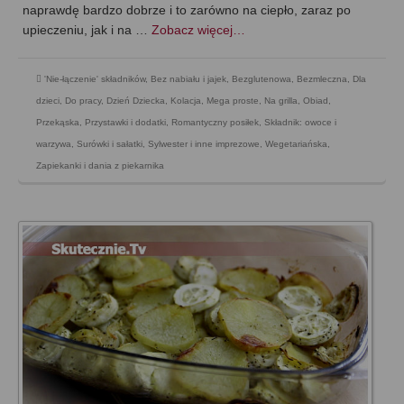
naprawdę bardzo dobrze i to zarówno na ciepło, zaraz po
upieczeniu, jak i na …
Zobacz więcej…
'Nie-łączenie' składników
,
Bez nabiału i jajek
,
Bezglutenowa
,
Bezmleczna
,
Dla
dzieci
,
Do pracy
,
Dzień Dziecka
,
Kolacja
,
Mega proste
,
Na grilla
,
Obiad
,
Przekąska
,
Przystawki i dodatki
,
Romantyczny posiłek
,
Składnik: owoce i
warzywa
,
Surówki i sałatki
,
Sylwester i inne imprezowe
,
Wegetariańska
,
Zapiekanki i dania z piekarnika