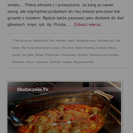
smaku… Pełna zdrowia:) I przepyszna. Ja lubię ja nawet
samą, ale najchętniej podjadam do niej świeże pieczywo lub
grzanki z masłem. Będzie także pasować jako dodatek do dań
głównych: mięs, ryb, itp. Prosta, …
Zobacz więcej…
'Nie-łączenie' składników
,
Bez nabiału i jajek
,
Bezglutenowa
,
Bezmleczna
,
Dla
dzieci
,
Dla niespodziewanych gości
,
Do pracy
,
Dzień Dziecka
,
Kolacja
,
Mega
proste
,
Na grilla
,
Obiad
,
Przekąska
,
Przystawki i dodatki
,
Romantyczny posiłek
,
Składnik: owoce i warzywa
,
Surówki i sałatki
,
Wegetariańska