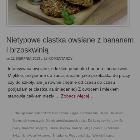
Nietypowe ciastka owsiane z bananem
i brzoskwinią
on
12 SIERPNIA 2013
z
13 KOMENTARZY
Intensywnie owsiane, o lekkim posmaku banana i brzoskwini…
Miękkie, przyjemne do żucia, idealne jako przekąska do pracy
czy do szkoły, ale ja równie chętnie od czasu do czasu
podjadam te ciastka na śniadanie:) Z owocem i mlekiem
stanowią całkiem niezły …
Zobacz więcej…
'Nie-łączenie' składników
,
Bez nabiału i jajek
,
Bezmleczna
,
Deser
,
Dla dzieci
,
Dla matek karmiących
,
Dla niespodziewanych gości
,
Do kawy czy herbaty
,
Do
pracy
,
Domowe słodycze
,
Dzień Dziecka
,
Kolacja
,
Mega proste
,
Przekąska
,
Składnik: owoce i warzywa
,
Śniadanie
,
Wegetariańska
,
Wypieki i ciasta