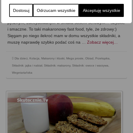
on
14 SIERPNIA 2013
z
12 KOMENTARZY
Dostosuj
Odrzucam wszystkie
Akceptuję wszystkie
Pełnoziarniste nitki podsmażone z młodym szpinakiem, osnute
pysznym, zdecydowanym w smaku sosem serowym… Szybkie
i smaczne. To taki makaronowy fast food, tyle, że zdrowy:)
Sięgam po niego ilekroć mam w domu wszystkie składniki, a
muszę naprawdę szybko podać coś na …
Zobacz więcej…
Dla dzieci
,
Kolacja
,
Makarony i kluski
,
Mega proste
,
Obiad
,
Przekąska
,
Składnik: jajka i nabiał
,
Składnik: makarony
,
Składnik: owoce i warzywa
,
Wegetariańska