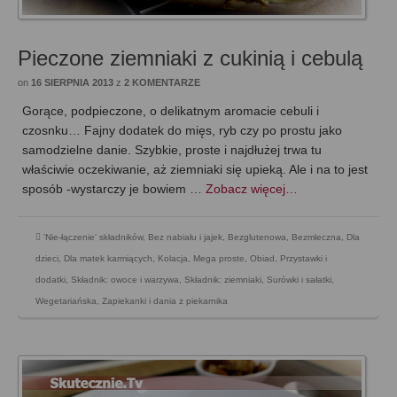
Pieczone ziemniaki z cukinią i cebulą
on
16 SIERPNIA 2013
z
2 KOMENTARZE
Gorące, podpieczone, o delikatnym aromacie cebuli i
czosnku… Fajny dodatek do mięs, ryb czy po prostu jako
samodzielne danie. Szybkie, proste i najdłużej trwa tu
właściwie oczekiwanie, aż ziemniaki się upieką. Ale i na to jest
sposób -wystarczy je bowiem …
Zobacz więcej…
'Nie-łączenie' składników
,
Bez nabiału i jajek
,
Bezglutenowa
,
Bezmleczna
,
Dla
dzieci
,
Dla matek karmiących
,
Kolacja
,
Mega proste
,
Obiad
,
Przystawki i
dodatki
,
Składnik: owoce i warzywa
,
Składnik: ziemniaki
,
Surówki i sałatki
,
Wegetariańska
,
Zapiekanki i dania z piekarnika