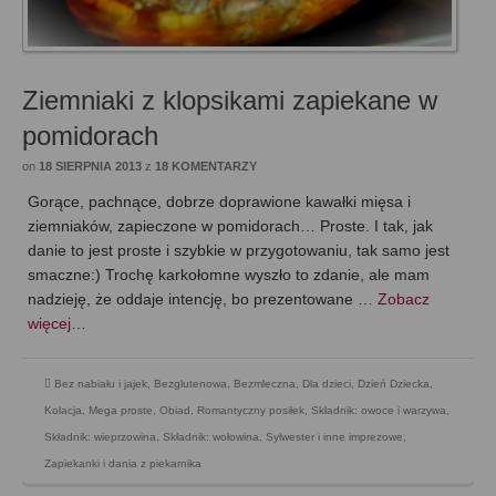
Ziemniaki z klopsikami zapiekane w
pomidorach
on
18 SIERPNIA 2013
z
18 KOMENTARZY
Gorące, pachnące, dobrze doprawione kawałki mięsa i
ziemniaków, zapieczone w pomidorach… Proste. I tak, jak
danie to jest proste i szybkie w przygotowaniu, tak samo jest
smaczne:) Trochę karkołomne wyszło to zdanie, ale mam
nadzieję, że oddaje intencję, bo prezentowane …
Zobacz
więcej…
Bez nabiału i jajek
,
Bezglutenowa
,
Bezmleczna
,
Dla dzieci
,
Dzień Dziecka
,
Kolacja
,
Mega proste
,
Obiad
,
Romantyczny posiłek
,
Składnik: owoce i warzywa
,
Składnik: wieprzowina
,
Składnik: wołowina
,
Sylwester i inne imprezowe
,
Zapiekanki i dania z piekarnika