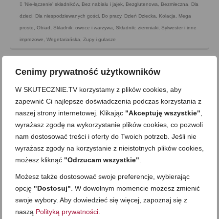
'Nie-łączenie' składników
,
Bez nabiału i jajek
,
Bezglutenowa
,
Bezmleczna
,
Dla
dzieci
,
Dla niespodziewanych gości
,
Do pracy
,
Dzień Dziecka
,
Kolacja
,
Mega
proste
,
Obiad
,
Składnik: owoce i warzywa
,
Składnik: ziemniaki
,
Sylwester i inne
imprezowe
,
Wegetariańska
,
Zupy i gulasze
Cenimy prywatność użytkowników
W SKUTECZNIE.TV korzystamy z plików cookies, aby
zapewnić Ci najlepsze doświadczenia podczas korzystania z
naszej strony internetowej. Klikając
"Akceptuję wszystkie"
,
wyrażasz zgodę na wykorzystanie plików cookies, co pozwoli
nam dostosować treści i oferty do Twoich potrzeb. Jeśli nie
wyrażasz zgody na korzystanie z nieistotnych plików cookies,
możesz kliknąć
"Odrzucam wszystkie"
.
Możesz także dostosować swoje preferencje, wybierając
opcję
"Dostosuj"
. W dowolnym momencie możesz zmienić
Spaghetti ze szpinakiem w sosie
swoje wybory. Aby dowiedzieć się więcej, zapoznaj się z
naszą
Polityką prywatności
.
serowym -pyszne