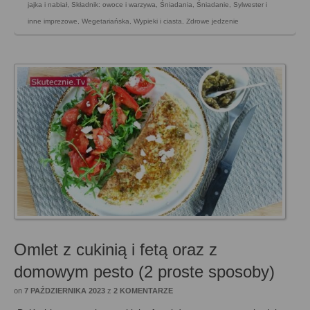
jajka i nabiał
,
Składnik: owoce i warzywa
,
Śniadania
,
Śniadanie
,
Sylwester i
inne imprezowe
,
Wegetariańska
,
Wypieki i ciasta
,
Zdrowe jedzenie
Omlet z cukinią i fetą oraz z
domowym pesto (2 proste sposoby)
on
7 PAŹDZIERNIKA 2023
z
2 KOMENTARZE