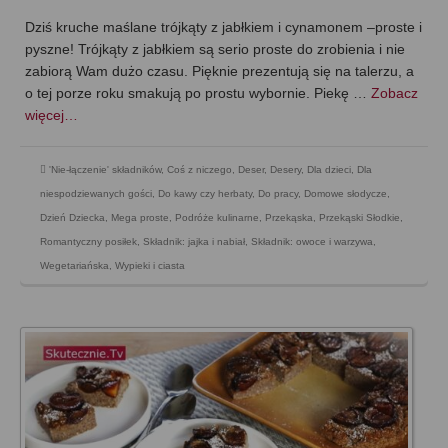
Dziś kruche maślane trójkąty z jabłkiem i cynamonem –proste i
pyszne! Trójkąty z jabłkiem są serio proste do zrobienia i nie
zabiorą Wam dużo czasu. Pięknie prezentują się na talerzu, a
o tej porze roku smakują po prostu wybornie. Piekę …
Zobacz
więcej…
'Nie-łączenie' składników
,
Coś z niczego
,
Deser
,
Desery
,
Dla dzieci
,
Dla
niespodziewanych gości
,
Do kawy czy herbaty
,
Do pracy
,
Domowe słodycze
,
Dzień Dziecka
,
Mega proste
,
Podróże kulinarne
,
Przekąska
,
Przekąski Słodkie
,
Romantyczny posiłek
,
Składnik: jajka i nabiał
,
Składnik: owoce i warzywa
,
Wegetariańska
,
Wypieki i ciasta