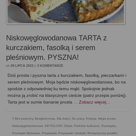
Niskowęglowodanowa TARTA z
kurczakiem, fasolką i serem
pleśniowym. PYSZNA!
on
29 LIPCA 2023
z
3 KOMENTARZE
Dziś prosta i pyszna tarta z kurczakiem, fasolką, pieczarkami i
serem pleśniowym. Moja będzie niskowęglowodanowa, bo na
spodzie z odpowiedniej ku temu mąki. Spokojnie jednak
można ją zrobić na klasycznym cieście (patrz przepis poniżej).
Tarta jest w sumie bananie prosta …
Zobacz więcej…
Bez pszenicy
,
Bezglutenowa
,
Dla dzieci
,
Do pracy
,
Kolacja
,
Mega proste
,
Niskowęglowodanowe, KETO/LCHF
,
Obiad
,
Podróże kulinarne
,
Przekąska
,
Przekąski Wytrawne
,
Przystawki
,
Przystawki i dodatki
,
Romantyczny posiłek
,