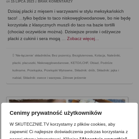
on
15 LIPCA 2023
z
BRAK KOMENTARZY
Dzisiaj placki z mięsem i warzywami w stylu meksykańskich
taco! …tylko będzie to taco niskowęglowodanowe, bo nie będę
korzystała z klasycznych muszli do taco na bazie tortilli
(chociaż oczywiście można). Dzisiejsze proste i odżywcze
placki z cukinii i sera mogą …
Zobacz więcej…
'Nie-łączenie' składników
,
Bez pszenicy
,
Bezglutenowa
,
Kolacja
,
Naleśniki,
placki, placuszki
,
Niskowęglowodanowe, KETO/LCHF
,
Obiad
,
Podróże
kulinarne
,
Przekąska
,
Przekąski Wytrawne
,
Składnik: drób
,
Składnik: jajka i
nabiał
,
Składnik: owoce i warzywa
,
Zdrowe jedzenie
Cenimy prywatność użytkowników
W SKUTECZNIE.TV korzystamy z plików cookies, aby
zapewnić Ci najlepsze doświadczenia podczas korzystania z