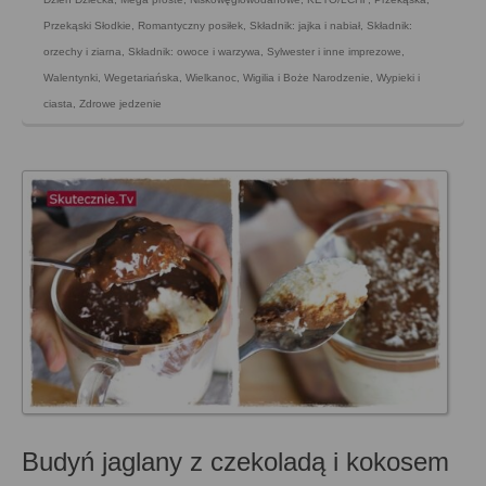
Przekąski Słodkie
,
Romantyczny posiłek
,
Składnik: jajka i nabiał
,
Składnik:
orzechy i ziarna
,
Składnik: owoce i warzywa
,
Sylwester i inne imprezowe
,
Walentynki
,
Wegetariańska
,
Wielkanoc
,
Wigilia i Boże Narodzenie
,
Wypieki i
ciasta
,
Zdrowe jedzenie
Budyń jaglany z czekoladą i kokosem