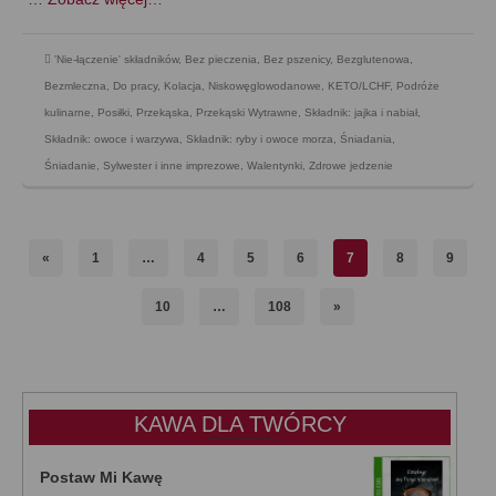
'Nie-łączenie' składników
,
Bez pieczenia
,
Bez pszenicy
,
Bezglutenowa
,
Bezmleczna
,
Do pracy
,
Kolacja
,
Niskowęglowodanowe, KETO/LCHF
,
Podróże
kulinarne
,
Posiłki
,
Przekąska
,
Przekąski Wytrawne
,
Składnik: jajka i nabiał
,
Składnik: owoce i warzywa
,
Składnik: ryby i owoce morza
,
Śniadania
,
Śniadanie
,
Sylwester i inne imprezowe
,
Walentynki
,
Zdrowe jedzenie
«
1
…
4
5
6
7
8
9
10
…
108
»
KAWA DLA TWÓRCY
Postaw Mi Kawę