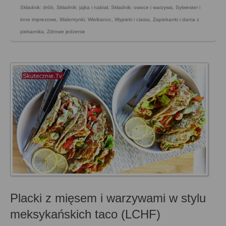
Składnik: drób
,
Składnik: jajka i nabiał
,
Składnik: owoce i warzywa
,
Sylwester i
inne imprezowe
,
Walentynki
,
Wielkanoc
,
Wypieki i ciasta
,
Zapiekanki i dania z
piekarnika
,
Zdrowe jedzenie
Placki z mięsem i warzywami w stylu
meksykańskich taco (LCHF)