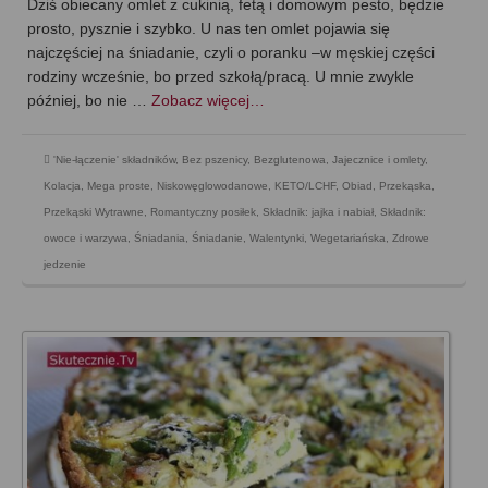
Dziś obiecany omlet z cukinią, fetą i domowym pesto, będzie
prosto, pysznie i szybko. U nas ten omlet pojawia się
najczęściej na śniadanie, czyli o poranku –w męskiej części
rodziny wcześnie, bo przed szkołą/pracą. U mnie zwykle
później, bo nie …
Zobacz więcej…
'Nie-łączenie' składników
,
Bez pszenicy
,
Bezglutenowa
,
Jajecznice i omlety
,
Kolacja
,
Mega proste
,
Niskowęglowodanowe, KETO/LCHF
,
Obiad
,
Przekąska
,
Przekąski Wytrawne
,
Romantyczny posiłek
,
Składnik: jajka i nabiał
,
Składnik:
owoce i warzywa
,
Śniadania
,
Śniadanie
,
Walentynki
,
Wegetariańska
,
Zdrowe
jedzenie