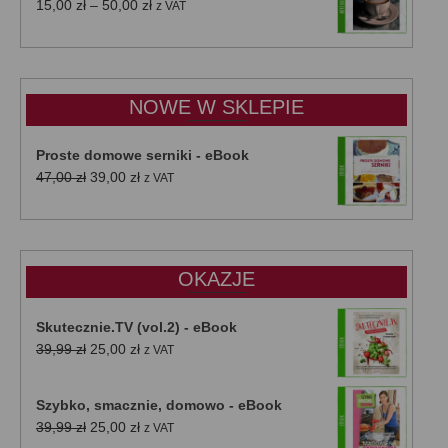
Zakres
15,00
zł
–
50,00
zł
z VAT
cen:
od
15,00 zł
do
NOWE W SKLEPIE
50,00 zł
Proste domowe serniki - eBook
Pierwotna
Aktualna
47,00
zł
39,00
zł
z VAT
cena
cena
wynosiła:
wynosi:
47,00 zł.
39,00 zł.
OKAZJE
Skutecznie.TV (vol.2) - eBook
Pierwotna
Aktualna
39,99
zł
25,00
zł
z VAT
cena
cena
wynosiła:
wynosi:
Szybko, smacznie, domowo - eBook
39,99 zł.
25,00 zł.
Pierwotna
Aktualna
39,99
zł
25,00
zł
z VAT