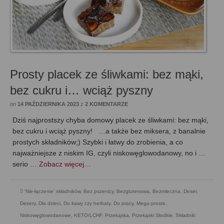
Prosty placek ze śliwkami: bez mąki,
bez cukru i… wciąż pyszny
on
14 PAŹDZIERNIKA 2023
z
2 KOMENTARZE
Dziś najprostszy chyba domowy placek ze śliwkami: bez mąki,
bez cukru i wciąż pyszny! …a także bez miksera, z banalnie
prostych składników;) Szybki i łatwy do zrobienia, a co
najważniejsze z niskim IG, czyli niskowęglowodanowy, no i …
serio …
Zobacz więcej…
'Nie-łączenie' składników
,
Bez pszenicy
,
Bezglutenowa
,
Bezmleczna
,
Deser
,
Desery
,
Dla dzieci
,
Do kawy czy herbaty
,
Do pracy
,
Mega proste
,
Niskowęglowodanowe, KETO/LCHF
,
Przekąska
,
Przekąski Słodkie
,
Składnik: