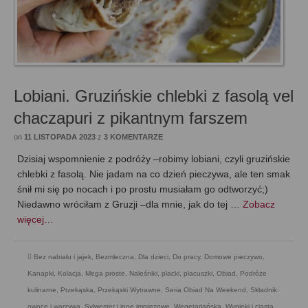
Lobiani. Gruzińskie chlebki z fasolą vel
chaczapuri z pikantnym farszem
on
11 LISTOPADA 2023
z
3 KOMENTARZE
Dzisiaj wspomnienie z podróży –robimy lobiani, czyli gruzińskie
chlebki z fasolą. Nie jadam na co dzień pieczywa, ale ten smak
śnił mi się po nocach i po prostu musiałam go odtworzyć;)
Niedawno wróciłam z Gruzji –dla mnie, jak do tej …
Zobacz
więcej…
Bez nabiału i jajek
,
Bezmleczna
,
Dla dzieci
,
Do pracy
,
Domowe pieczywo
,
Kanapki
,
Kolacja
,
Mega proste
,
Naleśniki, placki, placuszki
,
Obiad
,
Podróże
kulinarne
,
Przekąska
,
Przekąski Wytrawne
,
Seria Obiad Na Weekend
,
Składnik:
owoce i warzywa
,
Sylwester i inne imprezowe
,
Wegetariańska
,
Wypieki i ciasta
,