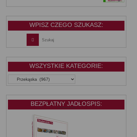
cena
cena
wynosiła:
wynosi:
39,99 zł.
25,00 zł.
WPISZ CZEGO SZUKASZ:
WSZYSTKIE KATEGORIE:
WSZYSTKIE
KATEGORIE:
BEZPŁATNY JADŁOSPIS: