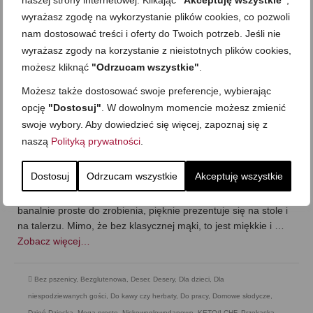
naszej strony internetowej. Klikając
"Akceptuję wszystkie"
,
wyrażasz zgodę na wykorzystanie plików cookies, co pozwoli
nam dostosować treści i oferty do Twoich potrzeb. Jeśli nie
wyrażasz zgody na korzystanie z nieistotnych plików cookies,
możesz kliknąć
"Odrzucam wszystkie"
.
Ciasto marchewkowe z kremem i
Możesz także dostosować swoje preferencje, wybierając
opcję
"Dostosuj"
. W dowolnym momencie możesz zmienić
migdałami (bez mąki, cukru).
swoje wybory. Aby dowiedzieć się więcej, zapoznaj się z
PYSZNE!
naszą
Polityką prywatności
.
on
1 LIPCA 2023
z
4 KOMENTARZE
Dostosuj
Odrzucam wszystkie
Akceptuję wszystkie
Dziś domowe ciasto marchewkowe z kremem i migdałami –
bez mąki, bez cukru, a wciąż pulchne i PYSZNE! Ciasto jest
banalnie proste do zrobienia, pięknie prezentuje się na stole i
na talerzu. Mimo, że bez klasycznej mąki, to jest miękkie i …
Zobacz więcej…
Bez pszenicy
,
Bezglutenowa
,
Deser
,
Desery
,
Dla dzieci
,
Dla
niespodziewanych gości
,
Do kawy czy herbaty
,
Do pracy
,
Domowe słodycze
,
Dzień Dziecka
,
Mega proste
,
Niskowęglowodanowe, KETO/LCHF
,
Przekąska
,