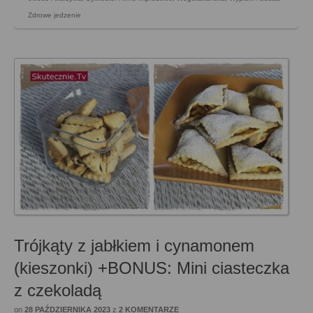
Zdrowe jedzenie
Trójkąty z jabłkiem i cynamonem
(kieszonki) +BONUS: Mini ciasteczka
z czekoladą
on
28 PAŹDZIERNIKA 2023
z
2 KOMENTARZE