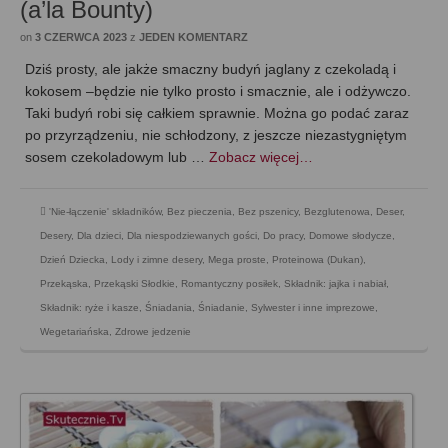
(a’la Bounty)
on
3 CZERWCA 2023
z
JEDEN KOMENTARZ
Dziś prosty, ale jakże smaczny budyń jaglany z czekoladą i
kokosem –będzie nie tylko prosto i smacznie, ale i odżywczo.
Taki budyń robi się całkiem sprawnie. Można go podać zaraz
po przyrządzeniu, nie schłodzony, z jeszcze niezastygniętym
sosem czekoladowym lub …
Zobacz więcej…
'Nie-łączenie' składników
,
Bez pieczenia
,
Bez pszenicy
,
Bezglutenowa
,
Deser
,
Desery
,
Dla dzieci
,
Dla niespodziewanych gości
,
Do pracy
,
Domowe słodycze
,
Dzień Dziecka
,
Lody i zimne desery
,
Mega proste
,
Proteinowa (Dukan)
,
Przekąska
,
Przekąski Słodkie
,
Romantyczny posiłek
,
Składnik: jajka i nabiał
,
Składnik: ryże i kasze
,
Śniadania
,
Śniadanie
,
Sylwester i inne imprezowe
,
Wegetariańska
,
Zdrowe jedzenie