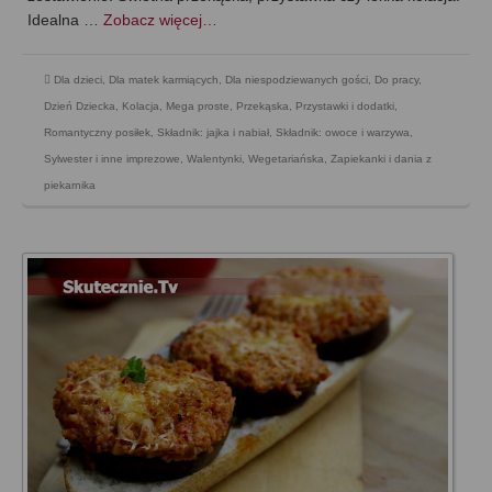
Idealna …
Zobacz więcej…
Dla dzieci
,
Dla matek karmiących
,
Dla niespodziewanych gości
,
Do pracy
,
Dzień Dziecka
,
Kolacja
,
Mega proste
,
Przekąska
,
Przystawki i dodatki
,
Romantyczny posiłek
,
Składnik: jajka i nabiał
,
Składnik: owoce i warzywa
,
Sylwester i inne imprezowe
,
Walentynki
,
Wegetariańska
,
Zapiekanki i dania z
piekarnika