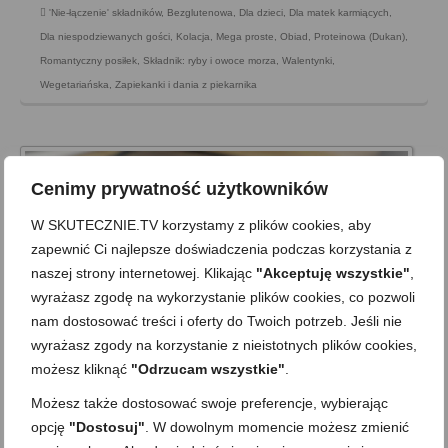
'Nie-łączenie' składników
,
Bezglutenowa
,
Dla dzieci
,
Dla matek karmiących
,
Dla niespodziewanych gości
,
Kolacja
,
Mega proste
,
Obiad
,
Proteinowa (Dukan)
,
Romantyczny posiłek
,
Składnik: ryby i owoce morza
,
Walentynki
,
Wegetariańska
,
Zapiekanki i dania z piekarnika
Cenimy prywatność użytkowników
W SKUTECZNIE.TV korzystamy z plików cookies, aby
zapewnić Ci najlepsze doświadczenia podczas korzystania z
naszej strony internetowej. Klikając
"Akceptuję wszystkie"
,
wyrażasz zgodę na wykorzystanie plików cookies, co pozwoli
nam dostosować treści i oferty do Twoich potrzeb. Jeśli nie
wyrażasz zgody na korzystanie z nieistotnych plików cookies,
możesz kliknąć
"Odrzucam wszystkie"
.
Możesz także dostosować swoje preferencje, wybierając
Zielona sałatka z cukinii, szpinaku i
opcję
"Dostosuj"
. W dowolnym momencie możesz zmienić
papryki