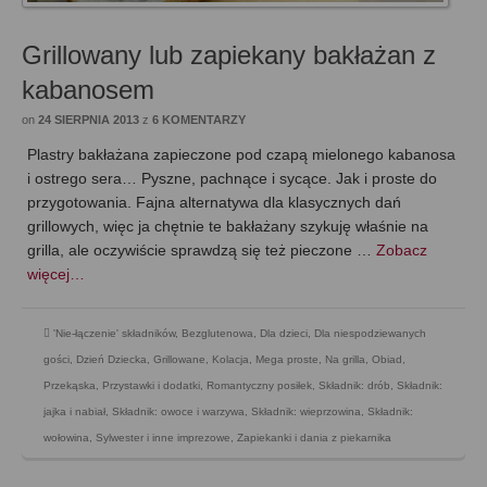
Grillowany lub zapiekany bakłażan z
kabanosem
on
24 SIERPNIA 2013
z
6 KOMENTARZY
Plastry bakłażana zapieczone pod czapą mielonego kabanosa
i ostrego sera… Pyszne, pachnące i sycące. Jak i proste do
przygotowania. Fajna alternatywa dla klasycznych dań
grillowych, więc ja chętnie te bakłażany szykuję właśnie na
grilla, ale oczywiście sprawdzą się też pieczone …
Zobacz
więcej…
'Nie-łączenie' składników
,
Bezglutenowa
,
Dla dzieci
,
Dla niespodziewanych
gości
,
Dzień Dziecka
,
Grillowane
,
Kolacja
,
Mega proste
,
Na grilla
,
Obiad
,
Przekąska
,
Przystawki i dodatki
,
Romantyczny posiłek
,
Składnik: drób
,
Składnik:
jajka i nabiał
,
Składnik: owoce i warzywa
,
Składnik: wieprzowina
,
Składnik:
wołowina
,
Sylwester i inne imprezowe
,
Zapiekanki i dania z piekarnika