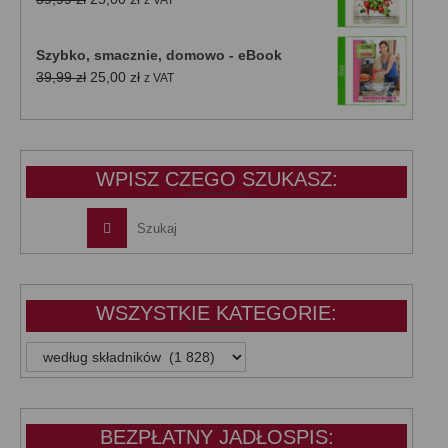
z VAT
cena
cena
wynosiła:
wynosi:
Szybko, smacznie, domowo - eBook
39,99 zł.
25,00 zł.
Pierwotna
Aktualna
39,99
zł
25,00
zł
z VAT
cena
cena
wynosiła:
wynosi:
39,99 zł.
25,00 zł.
WPISZ CZEGO SZUKASZ:
WSZYSTKIE KATEGORIE:
WSZYSTKIE
KATEGORIE:
BEZPŁATNY JADŁOSPIS: