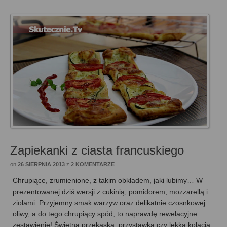
Zapiekanki z ciasta francuskiego
on
26 SIERPNIA 2013
z
2 KOMENTARZE
Chrupiące, zrumienione, z takim obkładem, jaki lubimy… W
prezentowanej dziś wersji z cukinią, pomidorem, mozzarellą i
ziołami. Przyjemny smak warzyw oraz delikatnie czosnkowej
oliwy, a do tego chrupiący spód, to naprawdę rewelacyjne
zestawienie! Świetna przekąska, przystawka czy lekka kolacja.