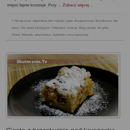
mięso fajnie kruszeje. Przy …
Zobacz więcej…
'Nie-łączenie' składników
,
Bez nabiału i jajek
,
Bezglutenowa
,
Bezmleczna
,
Dla
dzieci
,
Dla matek karmiących
,
Grillowane
,
Kolacja
,
Mega proste
,
Na grilla
,
Obiad
,
Składnik: wieprzowina
,
Sylwester i inne imprezowe