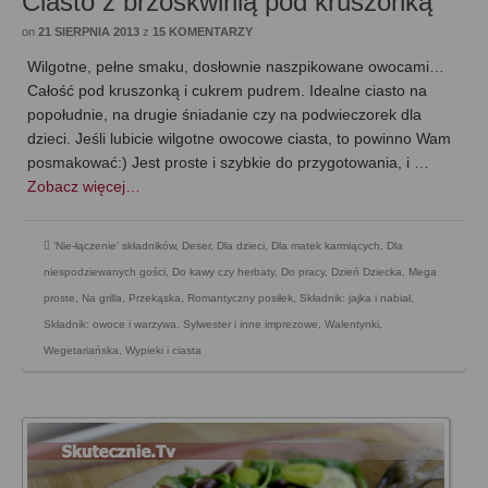
Ciasto z brzoskwinią pod kruszonką
on
21 SIERPNIA 2013
z
15 KOMENTARZY
Wilgotne, pełne smaku, dosłownie naszpikowane owocami…
Całość pod kruszonką i cukrem pudrem. Idealne ciasto na
popołudnie, na drugie śniadanie czy na podwieczorek dla
dzieci. Jeśli lubicie wilgotne owocowe ciasta, to powinno Wam
posmakować:) Jest proste i szybkie do przygotowania, i …
Zobacz więcej…
'Nie-łączenie' składników
,
Deser
,
Dla dzieci
,
Dla matek karmiących
,
Dla
niespodziewanych gości
,
Do kawy czy herbaty
,
Do pracy
,
Dzień Dziecka
,
Mega
proste
,
Na grilla
,
Przekąska
,
Romantyczny posiłek
,
Składnik: jajka i nabiał
,
Składnik: owoce i warzywa
,
Sylwester i inne imprezowe
,
Walentynki
,
Wegetariańska
,
Wypieki i ciasta