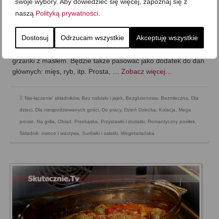
swoje wybory. Aby dowiedzieć się więcej, zapoznaj się z
naszą
Polityką prywatności
.
on
19 SIERPNIA 2013
z
4 KOMENTARZE
Zielona, chrupiąca, o boskim zapachu i zdecydowanym
Dostosuj
Odrzucam wszystkie
Akceptuję wszystkie
smaku… Pełna zdrowia:) I przepyszna. Ja lubię ja nawet
samą, ale najchętniej podjadam do niej świeże pieczywo lub
grzanki z masłem. Będzie także pasować jako dodatek do dań
głównych: mięs, ryb, itp. Prosta, …
Zobacz więcej…
'Nie-łączenie' składników
,
Bez nabiału i jajek
,
Bezglutenowa
,
Bezmleczna
,
Dla
dzieci
,
Dla niespodziewanych gości
,
Do pracy
,
Dzień Dziecka
,
Kolacja
,
Mega
proste
,
Na grilla
,
Obiad
,
Przekąska
,
Przystawki i dodatki
,
Romantyczny posiłek
,
Składnik: owoce i warzywa
,
Surówki i sałatki
,
Wegetariańska