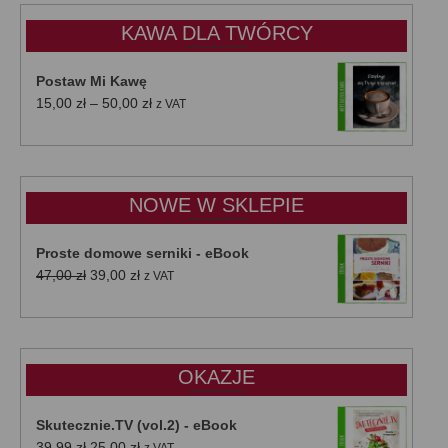
KAWA DLA TWÓRCY
Postaw Mi Kawę
Zakres
15,00
zł
–
50,00
zł
z VAT
cen:
od
15,00 zł
do
NOWE W SKLEPIE
50,00 zł
Proste domowe serniki - eBook
Pierwotna
Aktualna
47,00
zł
39,00
zł
z VAT
cena
cena
wynosiła:
wynosi:
47,00 zł.
39,00 zł.
OKAZJE
Skutecznie.TV (vol.2) - eBook
Pierwotna
Aktualna
39,99
zł
25,00
zł