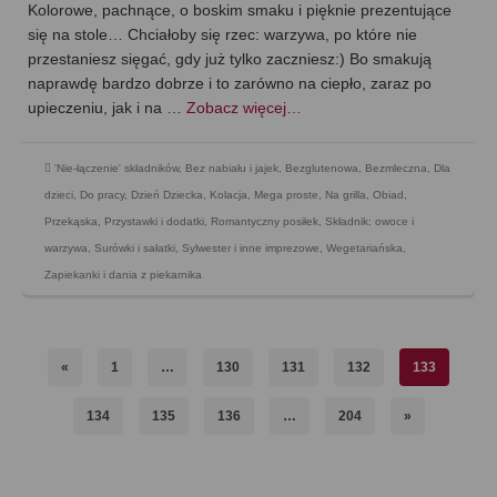
Kolorowe, pachnące, o boskim smaku i pięknie prezentujące
się na stole… Chciałoby się rzec: warzywa, po które nie
przestaniesz sięgać, gdy już tylko zaczniesz:) Bo smakują
naprawdę bardzo dobrze i to zarówno na ciepło, zaraz po
upieczeniu, jak i na …
Zobacz więcej…
'Nie-łączenie' składników
,
Bez nabiału i jajek
,
Bezglutenowa
,
Bezmleczna
,
Dla
dzieci
,
Do pracy
,
Dzień Dziecka
,
Kolacja
,
Mega proste
,
Na grilla
,
Obiad
,
Przekąska
,
Przystawki i dodatki
,
Romantyczny posiłek
,
Składnik: owoce i
warzywa
,
Surówki i sałatki
,
Sylwester i inne imprezowe
,
Wegetariańska
,
Zapiekanki i dania z piekarnika
«
1
…
130
131
132
133
134
135
136
…
204
»