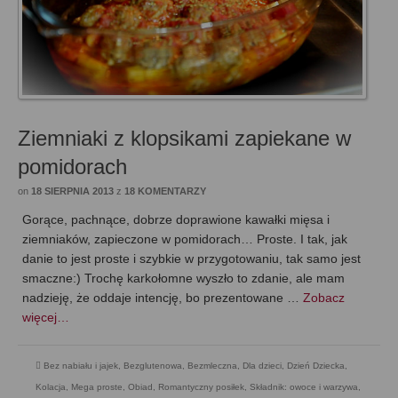
Ziemniaki z klopsikami zapiekane w
pomidorach
on
18 SIERPNIA 2013
z
18 KOMENTARZY
Gorące, pachnące, dobrze doprawione kawałki mięsa i
ziemniaków, zapieczone w pomidorach… Proste. I tak, jak
danie to jest proste i szybkie w przygotowaniu, tak samo jest
smaczne:) Trochę karkołomne wyszło to zdanie, ale mam
nadzieję, że oddaje intencję, bo prezentowane …
Zobacz
więcej…
Bez nabiału i jajek
,
Bezglutenowa
,
Bezmleczna
,
Dla dzieci
,
Dzień Dziecka
,
Kolacja
,
Mega proste
,
Obiad
,
Romantyczny posiłek
,
Składnik: owoce i warzywa
,