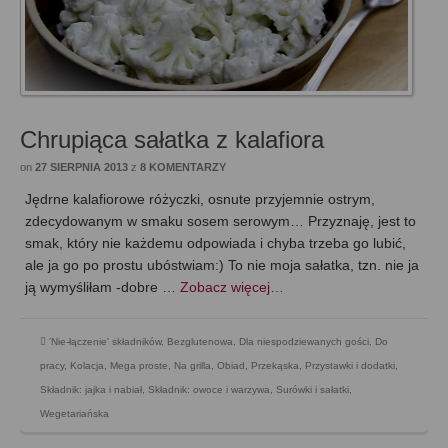
Chrupiąca sałatka z kalafiora
on
27 SIERPNIA 2013
z
8 KOMENTARZY
Jędrne kalafiorowe różyczki, osnute przyjemnie ostrym,
zdecydowanym w smaku sosem serowym… Przyznaję, jest to
smak, który nie każdemu odpowiada i chyba trzeba go lubić,
ale ja go po prostu ubóstwiam:) To nie moja sałatka, tzn. nie ja
ją wymyśliłam -dobre …
Zobacz więcej…
'Nie-łączenie' składników
,
Bezglutenowa
,
Dla niespodziewanych gości
,
Do
pracy
,
Kolacja
,
Mega proste
,
Na grilla
,
Obiad
,
Przekąska
,
Przystawki i dodatki
,
Składnik: jajka i nabiał
,
Składnik: owoce i warzywa
,
Surówki i sałatki
,
Wegetariańska