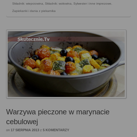
Składnik: wieprzowina
,
Składnik: wołowina
,
Sylwester i inne imprezowe
,
Zapiekanki i dania z piekarnika
Warzywa pieczone w marynacie
cebulowej
on
17 SIERPNIA 2013
z
5 KOMENTARZY