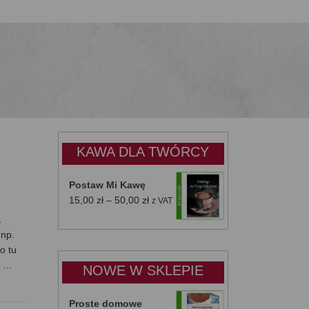
KAWA DLA TWÓRCY
Postaw Mi Kawę
Zakres
15,00
zł
–
50,00
zł
z VAT
cen:
…
od
 np.
15,00 zł
o tu
do
, …
NOWE W SKLEPIE
50,00 zł
Proste domowe