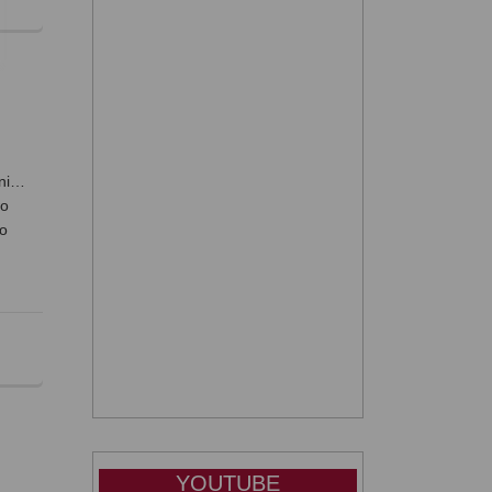
lni…
wo
zo
YOUTUBE