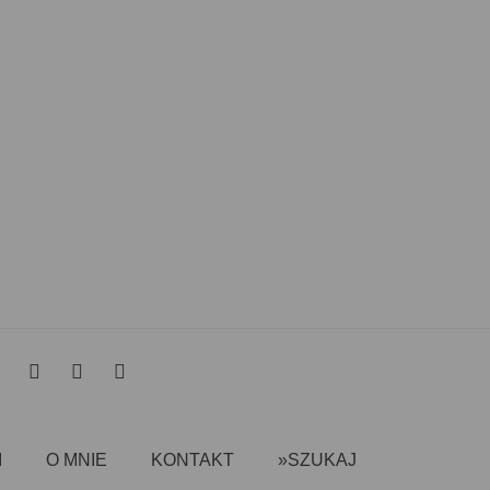
I
O MNIE
KONTAKT
»SZUKAJ