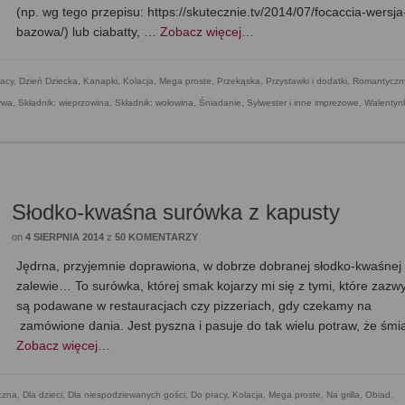
(np. wg tego przepisu: https://skutecznie.tv/2014/07/focaccia-wersja
bazowa/) lub ciabatty, …
Zobacz więcej…
acy
,
Dzień Dziecka
,
Kanapki
,
Kolacja
,
Mega proste
,
Przekąska
,
Przystawki i dodatki
,
Romantyczn
ywa
,
Składnik: wieprzowina
,
Składnik: wołowina
,
Śniadanie
,
Sylwester i inne imprezowe
,
Walentynk
Słodko-kwaśna surówka z kapusty
on
4 SIERPNIA 2014
z
50 KOMENTARZY
Jędrna, przyjemnie doprawiona, w dobrze dobranej słodko-kwaśnej
zalewie… To surówka, której smak kojarzy mi się z tymi, które zazw
są podawane w restauracjach czy pizzeriach, gdy czekamy na
zamówione dania. Jest pyszna i pasuje do tak wielu potraw, że śmi
Zobacz więcej…
czna
,
Dla dzieci
,
Dla niespodziewanych gości
,
Do pracy
,
Kolacja
,
Mega proste
,
Na grilla
,
Obiad
,