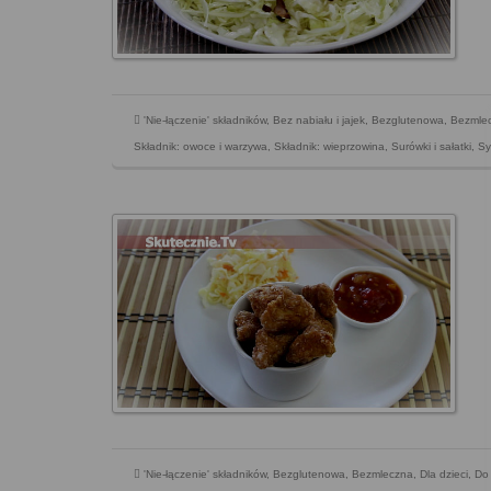
'Nie-łączenie' składników
,
Bez nabiału i jajek
,
Bezglutenowa
,
Bezmle
Składnik: owoce i warzywa
,
Składnik: wieprzowina
,
Surówki i sałatki
,
Sy
'Nie-łączenie' składników
,
Bezglutenowa
,
Bezmleczna
,
Dla dzieci
,
Do 