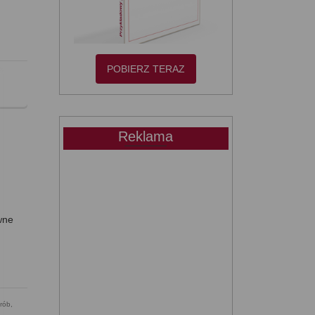
POBIERZ TERAZ
,
Reklama
iwne
drób
,