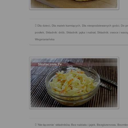
Dla dzieci
,
Dla matek karmiących
,
Dla niespodziewanych gości
,
Do pr
posiłek
,
Składnik: drób
,
Składnik: jajka i nabiał
,
Składnik: owoce i warz
Wegetariańska
'Nie-łączenie' składników
,
Bez nabiału i jajek
,
Bezglutenowa
,
Bezmle