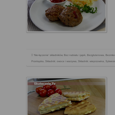
'Nie-łączenie' składników
,
Bez nabiału i jajek
,
Bezglutenowa
,
Bezmle
Przekąska
,
Składnik: owoce i warzywa
,
Składnik: wieprzowina
,
Sylwest