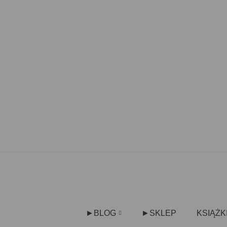
►BLOG
►SKLEP
KSIĄŻK