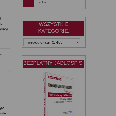
ą
ie
WSZYSTKIE
pracy,
KATEGORIE:
) …
WSZYSTKIE
KATEGORIE:
ik:
BEZPŁATNY JADŁOSPIS:
ego
ustę