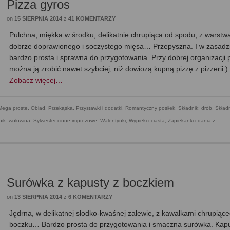
Pizza gyros
on
15 SIERPNIA 2014
z
41 KOMENTARZY
Pulchna, miękka w środku, delikatnie chrupiąca od spodu, z warstw
dobrze doprawionego i soczystego mięsa… Przepyszna. I w zasadz
bardzo prosta i sprawna do przygotowania. Przy dobrej organizacji 
można ją zrobić nawet szybciej, niż dowiozą kupną pizzę z pizzerii:
Zobacz więcej…
Mega proste
,
Obiad
,
Przekąska
,
Przystawki i dodatki
,
Romantyczny posiłek
,
Składnik: drób
,
Składn
nik: wołowina
,
Sylwester i inne imprezowe
,
Walentynki
,
Wypieki i ciasta
,
Zapiekanki i dania z
Surówka z kapusty z boczkiem
on
13 SIERPNIA 2014
z
6 KOMENTARZY
Jędrna, w delikatnej słodko-kwaśnej zalewie, z kawałkami chrupiąc
boczku… Bardzo prosta do przygotowania i smaczna surówka. Kap