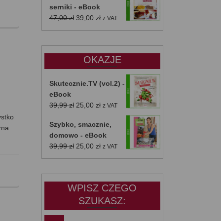
serniki - eBook
Pierwotna
Aktualna
47,00
zł
39,00
zł
z VAT
cena
cena
wynosiła:
wynosi:
47,00 zł.
39,00 zł.
OKAZJE
Skutecznie.TV (vol.2) -
eBook
Pierwotna
Aktualna
39,99
zł
25,00
zł
z VAT
cena
cena
ystko
Szybko, smacznie,
wynosiła:
wynosi:
żna
domowo - eBook
39,99 zł.
25,00 zł.
Pierwotna
Aktualna
39,99
zł
25,00
zł
z VAT
cena
cena
wynosiła:
wynosi:
39,99 zł.
25,00 zł.
WPISZ CZEGO
SZUKASZ: