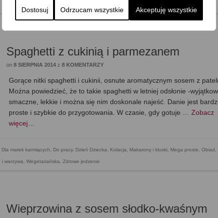
Dostosuj
Odrzucam wszystkie
Akceptuję wszystkie
Spaghetti z cukinią i parmezanem
on
8 SIERPNIA 2014
z
8 KOMENTARZY
Gorące nitki spaghetti i cukinii, osnute aromatycznym sosem z pate
Można powiedzieć, że to takie spaghetti w letniej odsłonie -wyjątko
smaczne, lekkie i można się nim doskonale najeść. Danie jest bard
proste i szybkie do przygotowania. W czasie, gdy gotuje …
Zobacz
więcej…
,
Dla matek karmiących
,
Do pracy
,
Dzień Dziecka
,
Kolacja
,
Makarony i kluski
,
Mega proste
,
Obiad
,
 i warzywa
,
Wegetariańska
,
Zdrowe jedzenie
Wieprzowina z sosem słodko-kwaśnym