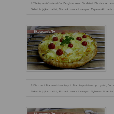
'Nie-łączenie' składników
,
Bezglutenowa
,
Dla dzieci
,
Dla niespodziew
Składnik: jajka i nabiał
,
Składnik: owoce i warzywa
,
Zapiekanki i dania 
Dla dzieci
,
Dla matek karmiących
,
Dla niespodziewanych gości
,
Do pr
Składnik: jajka i nabiał
,
Składnik: owoce i warzywa
,
Sylwester i inne i