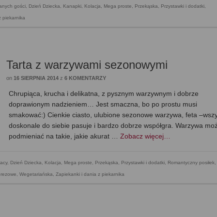
anych gości
,
Dzień Dziecka
,
Kanapki
,
Kolacja
,
Mega proste
,
Przekąska
,
Przystawki i dodatki
,
z piekarnika
Tarta z warzywami sezonowymi
on
16 SIERPNIA 2014
z
6 KOMENTARZY
Chrupiąca, krucha i delikatna, z pysznym warzywnym i dobrze
doprawionym nadzieniem… Jest smaczna, bo po prostu musi
smakować:) Cienkie ciasto, ulubione sezonowe warzywa, feta –wsz
doskonale do siebie pasuje i bardzo dobrze współgra. Warzywa mo
podmieniać na takie, jakie akurat …
Zobacz więcej…
acy
,
Dzień Dziecka
,
Kolacja
,
Mega proste
,
Przekąska
,
Przystawki i dodatki
,
Romantyczny posiłek
,
mprezowe
,
Wegetariańska
,
Zapiekanki i dania z piekarnika