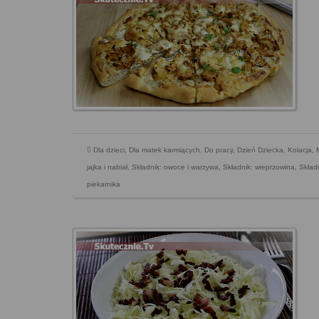
Dla dzieci
,
Dla matek karmiących
,
Do pracy
,
Dzień Dziecka
,
Kolacja
,
jajka i nabiał
,
Składnik: owoce i warzywa
,
Składnik: wieprzowina
,
Skład
piekarnika