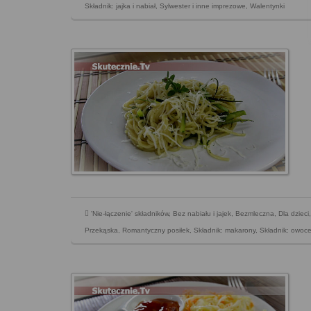
Składnik: jajka i nabiał
,
Sylwester i inne imprezowe
,
Walentynki
'Nie-łączenie' składników
,
Bez nabiału i jajek
,
Bezmleczna
,
Dla dzieci
Przekąska
,
Romantyczny posiłek
,
Składnik: makarony
,
Składnik: owoce