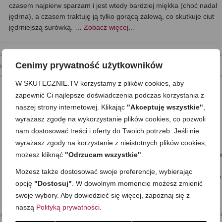
czasem najpierw sparzam i jest wtedy bardziej miękka (choć nadal
jędrna), a czasem traktuję ją tylko gorącą zalewą, co skutkuje ciut
jędrniejszą surówką. …
Zobacz więcej…
czna
,
Dla dzieci
,
Do pracy
,
Kolacja
,
Mega proste
,
Na grilla
,
Obiad
,
Przekąska
,
Przystawki i dodatki
Cenimy prywatność użytkowników
lwester i inne imprezowe
W SKUTECZNIE.TV korzystamy z plików cookies, aby
zapewnić Ci najlepsze doświadczenia podczas korzystania z
naszej strony internetowej. Klikając
"Akceptuję wszystkie"
,
Kurczak w chrupiącym cieście
wyrażasz zgodę na wykorzystanie plików cookies, co pozwoli
on
11 SIERPNIA 2014
z
9 KOMENTARZY
nam dostosować treści i oferty do Twoich potrzeb. Jeśli nie
wyrażasz zgody na korzystanie z nieistotnych plików cookies,
Gorące kawałki mięsa, z wierzchu chrupiące, w środku soczyste…
możesz kliknąć
"Odrzucam wszystkie"
.
Panierka trzyma chrupkość i nie mięknie jak klasyczne ciasto np. p
czy naleśnikowe, dlatego tak przyrządzony kurczak cieszy dużym
Możesz także dostosować swoje preferencje, wybierając
powodzeniem. Mięso jest dobrze doprawione i doskonale pasuje do
opcję
"Dostosuj"
. W dowolnym momencie możesz zmienić
sosów w stylu …
Zobacz więcej…
swoje wybory. Aby dowiedzieć się więcej, zapoznaj się z
naszą
Polityką prywatności
.
pracy
,
Dzień Dziecka
,
Kolacja
,
Mega proste
,
Obiad
,
Przekąska
,
Romantyczny posiłek
,
Składnik: 