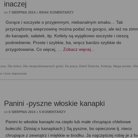
inaczej
on
7 SIERPNIA 2014
z
BRAK KOMENTARZY
Gorące i soczyste o przyjemnym, niebanalnym smaku… Tak
przyrządzoną wieprzowinę można podać na gorąco, ale też na zimn
do kanapek, sałatek, itp. Kotlety są wyjątkowo soczyste i cieszą
podniebienie. Proste i szybkie, ba, wręcz bardzo szybkie do
przygotowania. Co więcej, …
Zobacz więcej…
czna
,
Dla dzieci
,
Dla niespodziewanych gości
,
Do pracy
,
Dzień Dziecka
,
Kolacja
,
Mega proste
,
Ob
er i inne imprezowe
Panini -pyszne włoskie kanapki
on
6 SIERPNIA 2014
z
5 KOMENTARZY
Panini to włoskie kanapki na ciepło lub małe chrupiące chlebowe
bułeczki. Dzisiaj o kanapkach:) Są pyszne, bo opieczone tj. nieco
chrupiące z zewnątrz i miękkie w środku. Ja najczęściej robię je z fo