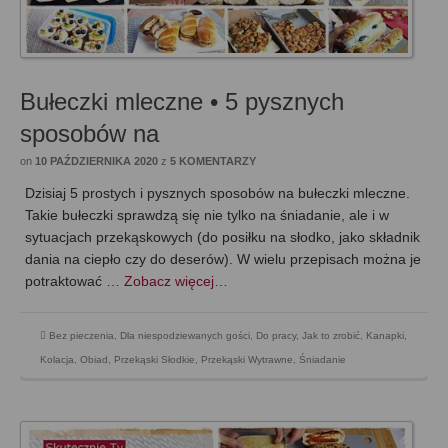
Bułeczki mleczne • 5 pysznych
sposobów na
on
10 PAŹDZIERNIKA 2020
z
5 KOMENTARZY
Dzisiaj 5 prostych i pysznych sposobów na bułeczki mleczne.
Takie bułeczki sprawdzą się nie tylko na śniadanie, ale i w
sytuacjach przekąskowych (do posiłku na słodko, jako składnik
dania na ciepło czy do deserów). W wielu przepisach można je
potraktować …
Zobacz więcej…
Bez pieczenia
,
Dla niespodziewanych gości
,
Do pracy
,
Jak to zrobić
,
Kanapki
,
Kolacja
,
Obiad
,
Przekąski Słodkie
,
Przekąski Wytrawne
,
Śniadanie