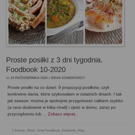
Proste posiłki z 3 dni tygodnia.
Foodbook 10-2020
on
24 PAŹDZIERNIKA 2020
z
BRAK KOMENTARZY
Proste posiłki na co dzień: 9 propozycji posiłków, czyli
konkretne dania, które szykowałam w ostatnich dniach. I tak
jak zawsze: można je spokojnie przygotować całkiem szybko
(a rano dosłownie w kilka chwil) i zjeść w domu, zaraz po
przyrządzeniu lub …
Zobacz więcej…
Kolacja
,
Obiad
,
Seria FoodBook
,
Śniadanie
,
Vlogi