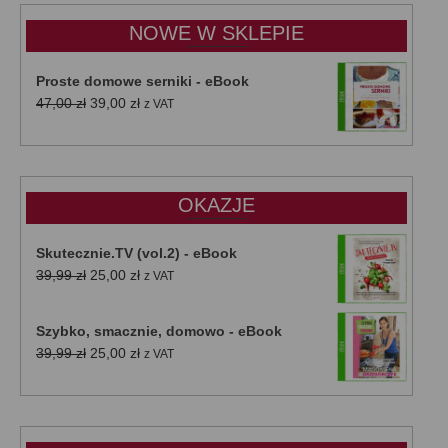
do
NOWE W SKLEPIE
50,00 zł
Proste domowe serniki - eBook
Pierwotna
Aktualna
47,00
zł
39,00
zł
z VAT
cena
cena
wynosiła:
wynosi:
47,00 zł.
39,00 zł.
OKAZJE
Skutecznie.TV (vol.2) - eBook
Pierwotna
Aktualna
39,99
zł
25,00
zł
z VAT
cena
cena
wynosiła:
wynosi:
Szybko, smacznie, domowo - eBook
39,99 zł.
25,00 zł.
Pierwotna
Aktualna
39,99
zł
25,00
zł
z VAT
cena
cena
wynosiła:
wynosi:
39,99 zł.
25,00 zł.