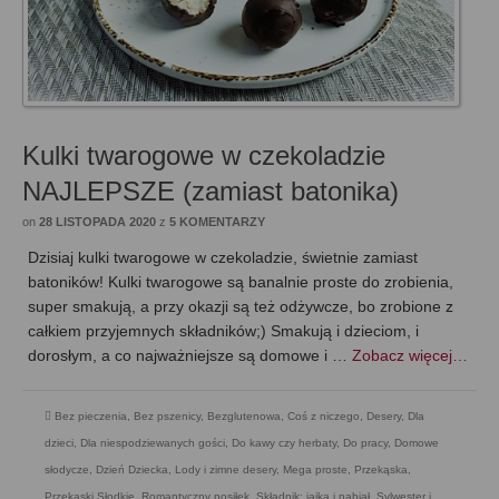
Kulki twarogowe w czekoladzie
NAJLEPSZE (zamiast batonika)
on
28 LISTOPADA 2020
z
5 KOMENTARZY
Dzisiaj kulki twarogowe w czekoladzie, świetnie zamiast
batoników! Kulki twarogowe są banalnie proste do zrobienia,
super smakują, a przy okazji są też odżywcze, bo zrobione z
całkiem przyjemnych składników;) Smakują i dzieciom, i
dorosłym, a co najważniejsze są domowe i …
Zobacz więcej…
Bez pieczenia
,
Bez pszenicy
,
Bezglutenowa
,
Coś z niczego
,
Desery
,
Dla
dzieci
,
Dla niespodziewanych gości
,
Do kawy czy herbaty
,
Do pracy
,
Domowe
słodycze
,
Dzień Dziecka
,
Lody i zimne desery
,
Mega proste
,
Przekąska
,
Przekąski Słodkie
,
Romantyczny posiłek
,
Składnik: jajka i nabiał
,
Sylwester i