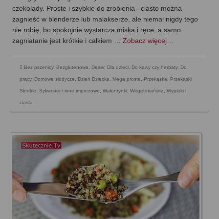
czekolady. Proste i szybkie do zrobienia –ciasto można
zagnieść w blenderze lub malakserze, ale niemal nigdy tego
nie robię, bo spokojnie wystarcza miska i ręce, a samo
zagniatanie jest krótkie i całkiem …
Zobacz więcej…
Bez pszenicy
,
Bezglutenowa
,
Deser
,
Dla dzieci
,
Do kawy czy herbaty
,
Do
pracy
,
Domowe słodycze
,
Dzień Dziecka
,
Mega proste
,
Przekąska
,
Przekąski
Słodkie
,
Sylwester i inne imprezowe
,
Walentynki
,
Wegetariańska
,
Wypieki i
ciasta