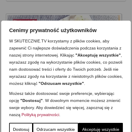
Cenimy prywatność użytkowników
W SKUTECZNIE.TV korzystamy z plików cookies, aby
zapewnić Ci najlepsze doświadczenia podczas korzystania z
naszej strony internetowej. Klikając
"Akceptuję wszystkie"
,
wyrażasz zgodę na wykorzystanie plików cookies, co pozwoli
nam dostosować treści i oferty do Twoich potrzeb. Jeśli nie
wyrażasz zgody na korzystanie z nieistotnych plików cookies,
możesz kliknąć
"Odrzucam wszystkie"
.
Odżywcze curry z soczewicą, cukinią i
Możesz także dostosować swoje preferencje, wybierając
opcję
"Dostosuj"
. W dowolnym momencie możesz zmienić
grzybami
swoje wybory. Aby dowiedzieć się więcej, zapoznaj się z
on
17 PAŹDZIERNIKA 2020
z
6 KOMENTARZY
naszą
Polityką prywatności
.
Dziś curry z soczewicą, grzybami i cukinią –proste danie
bezmięsne, które świetnie smakuje szczególnie o tej porze
Dostosuj
Odrzucam wszystkie
Akceptuję wszystkie