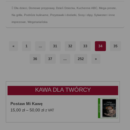
Dla dzieci
,
Domowe przyprawy
,
Dzień Dziecka
,
Kuchenne ABC
,
Mega proste
,
Na grilla
,
Podróże kulinarne
,
Przystawki i dodatki
,
Sosy i dipy
,
Sylwester i inne
imprezowe
,
Wegetariańska
«
1
…
31
32
33
34
35
36
37
…
252
»
KAWA DLA TWÓRCY
Postaw Mi Kawę
Zakres
15,00
zł
–
50,00
zł
z VAT
cen:
od
15,00 zł