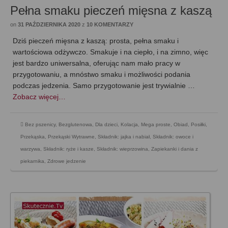
Pełna smaku pieczeń mięsna z kaszą
on
31 PAŹDZIERNIKA 2020
z
10 KOMENTARZY
Dziś pieczeń mięsna z kaszą: prosta, pełna smaku i
wartościowa odżywczo. Smakuje i na ciepło, i na zimno, więc
jest bardzo uniwersalna, oferując nam mało pracy w
przygotowaniu, a mnóstwo smaku i możliwości podania
podczas jedzenia. Samo przygotowanie jest trywialnie …
Zobacz więcej…
Bez pszenicy
,
Bezglutenowa
,
Dla dzieci
,
Kolacja
,
Mega proste
,
Obiad
,
Posiłki
,
Przekąska
,
Przekąski Wytrawne
,
Składnik: jajka i nabiał
,
Składnik: owoce i
warzywa
,
Składnik: ryże i kasze
,
Składnik: wieprzowina
,
Zapiekanki i dania z
piekarnika
,
Zdrowe jedzenie