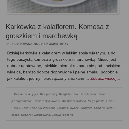
Karkówka z kalafiorem. Komosa z
groszkiem i marchewką
on
14 LISTOPADA 2020
z
5 KOMENTARZY
Dzisiaj karkówka z kalafiorem w lekkim sosie własnym, a do
tego puszysta komosa z groszkiem i marchewką. Mięso jest
dobrze ugotowane, miękkie, niemal rozpada się pod naciskiem
widelca, bardzo dobrze doprawione i pełne smaku, podobnie
jak kalafior: jędrny i przesączony smakami …
Zobacz więcej…
Bez nabiału i jajek
,
Bez pszenicy
,
Bezglutenowa
,
Bezmleczna
,
Dania
jednogarnkowe
,
Dania z szybkowaru
,
Dla dzieci
,
Kolacja
,
Mega proste
,
Obiad
,
Posiłki
,
Seria Obiad Na Weekend
,
Składnik: owoce i warzywa
,
Składnik: ryże i
kasze
,
Składnik: wieprzowina
,
Zdrowe jedzenie