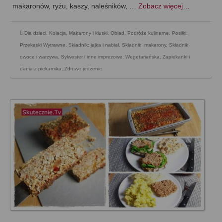
makaronów, ryżu, kaszy, naleśników, …
Zobacz więcej…
Dla dzieci
,
Kolacja
,
Makarony i kluski
,
Obiad
,
Podróże kulinarne
,
Posiłki
,
Przekąski Wytrawne
,
Składnik: jajka i nabiał
,
Składnik: makarony
,
Składnik:
owoce i warzywa
,
Sylwester i inne imprezowe
,
Wegetariańska
,
Zapiekanki i
dania z piekarnika
,
Zdrowe jedzenie