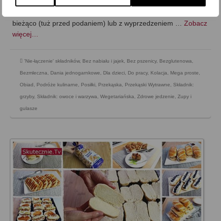
roku;) Curry z soczewicą jest szybkie i sprawne do
przygotowania, więc spokojnie można je przyrządzić na
bieżąco (tuż przed podaniem) lub z wyprzedzeniem …
Zobacz
więcej…
'Nie-łączenie' składników
,
Bez nabiału i jajek
,
Bez pszenicy
,
Bezglutenowa
,
Bezmleczna
,
Dania jednogarnkowe
,
Dla dzieci
,
Do pracy
,
Kolacja
,
Mega proste
,
Obiad
,
Podróże kulinarne
,
Posiłki
,
Przekąska
,
Przekąski Wytrawne
,
Składnik:
grzyby
,
Składnik: owoce i warzywa
,
Wegetariańska
,
Zdrowe jedzenie
,
Zupy i
gulasze