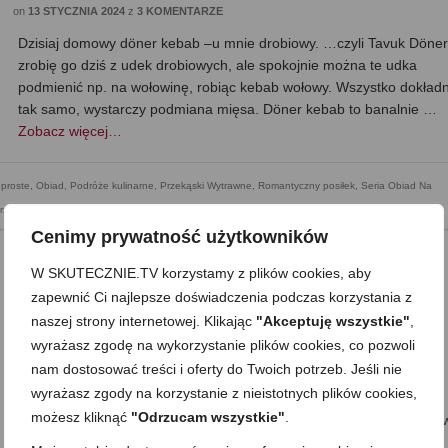
on
13 STYCZNIA 2024
z
3 KOMENTARZE
Dzisiaj domowy döner kebab –u mnie drobiowy. …czyli Tavuk Döner
zrobię go dziś z udek drobiowych, ale spokojnie można te udka
podmienić np. na wołowinę, robiąc kebab wołowy. Wszystko dokładn
tak samo, wystarczy podmiana mięsa. Döner kebab to banalnie …
Zobacz więcej…
proste
,
Obiad
,
Podróże kulinarne
,
Przekąski Wytrawne
,
Romantyczny posiłek
,
Seria Obiad Na
arzywa
,
Składnik: wołowina
,
Sylwester i inne imprezowe
,
Zdrowe jedzenie
Cenimy prywatność użytkowników
W SKUTECZNIE.TV korzystamy z plików cookies, aby
zapewnić Ci najlepsze doświadczenia podczas korzystania z
Indyk po prowansalsku w sosie
naszej strony internetowej. Klikając
"Akceptuję wszystkie"
,
pomarańczowym
wyrażasz zgodę na wykorzystanie plików cookies, co pozwoli
on
6 STYCZNIA 2024
z
BRAK KOMENTARZY
nam dostosować treści i oferty do Twoich potrzeb. Jeśli nie
wyrażasz zgody na korzystanie z nieistotnych plików cookies,
Dzisiaj indyk po prowansalsku w sosie pomarańczowym. Zostało mi 
możesz kliknąć
"Odrzucam wszystkie"
.
pomarańczy, w lodówce miałam indyka, więc przypomniał mi się pe
prosty przepis, którego dawno nie robiłam. Wyciska się sok z