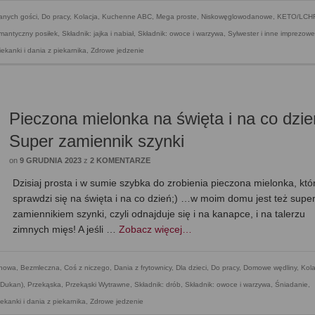
anych gości
,
Do pracy
,
Kolacja
,
Kuchenne ABC
,
Mega proste
,
Niskowęglowodanowe, KETO/LCH
mantyczny posiłek
,
Składnik: jajka i nabiał
,
Składnik: owoce i warzywa
,
Sylwester i inne imprezowe
ekanki i dania z piekarnika
,
Zdrowe jedzenie
Pieczona mielonka na święta i na co dzie
Super zamiennik szynki
on
9 GRUDNIA 2023
z
2 KOMENTARZE
Dzisiaj prosta i w sumie szybka do zrobienia pieczona mielonka, któ
sprawdzi się na święta i na co dzień;) …w moim domu jest też supe
zamiennikiem szynki, czyli odnajduje się i na kanapce, i na talerzu
zimnych mięs! A jeśli …
Zobacz więcej…
enowa
,
Bezmleczna
,
Coś z niczego
,
Dania z frytownicy
,
Dla dzieci
,
Do pracy
,
Domowe wędliny
,
Kola
(Dukan)
,
Przekąska
,
Przekąski Wytrawne
,
Składnik: drób
,
Składnik: owoce i warzywa
,
Śniadanie
,
ekanki i dania z piekarnika
,
Zdrowe jedzenie