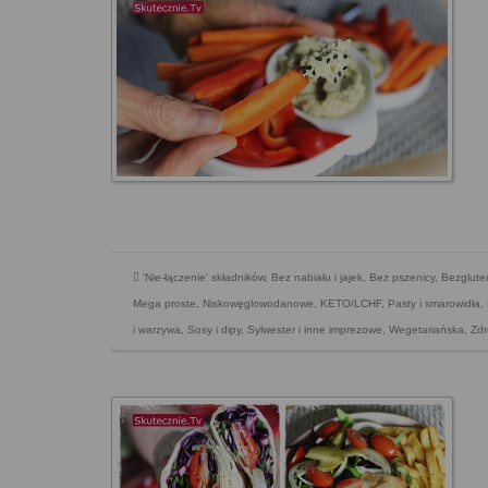
'Nie-łączenie' składników
,
Bez nabiału i jajek
,
Bez pszenicy
,
Bezglut
Mega proste
,
Niskowęglowodanowe, KETO/LCHF
,
Pasty i smarowidła
,
i warzywa
,
Sosy i dipy
,
Sylwester i inne imprezowe
,
Wegetariańska
,
Zdr