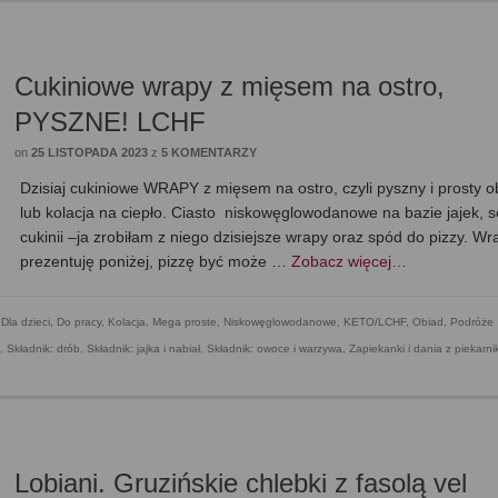
Cukiniowe wrapy z mięsem na ostro,
PYSZNE! LCHF
on
25 LISTOPADA 2023
z
5 KOMENTARZY
Dzisiaj cukiniowe WRAPY z mięsem na ostro, czyli pyszny i prosty o
lub kolacja na ciepło. Ciasto niskowęglowodanowe na bazie jajek, s
cukinii –ja zrobiłam z niego dzisiejsze wrapy oraz spód do pizzy. Wr
prezentuję poniżej, pizzę być może …
Zobacz więcej…
,
Dla dzieci
,
Do pracy
,
Kolacja
,
Mega proste
,
Niskowęglowodanowe, KETO/LCHF
,
Obiad
,
Podróże
,
Składnik: drób
,
Składnik: jajka i nabiał
,
Składnik: owoce i warzywa
,
Zapiekanki i dania z piekarni
Lobiani. Gruzińskie chlebki z fasolą vel