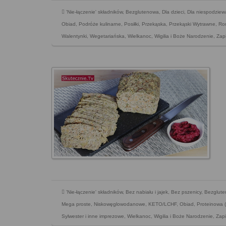
'Nie-łączenie' składników
,
Bezglutenowa
,
Dla dzieci
,
Dla niespodziew
Obiad
,
Podróże kulinarne
,
Posiłki
,
Przekąska
,
Przekąski Wytrawne
,
Ro
Walentynki
,
Wegetariańska
,
Wielkanoc
,
Wigilia i Boże Narodzenie
,
Zapi
'Nie-łączenie' składników
,
Bez nabiału i jajek
,
Bez pszenicy
,
Bezglut
Mega proste
,
Niskowęglowodanowe, KETO/LCHF
,
Obiad
,
Proteinowa 
Sylwester i inne imprezowe
,
Wielkanoc
,
Wigilia i Boże Narodzenie
,
Zapi