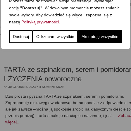
Możesz także dostosować swoje preferencje, wybierając
pomarańczy, dodaje kilka mocnych przypraw, w tym zioła prowansals
opcję
"Dostosuj"
. W dowolnym momencie możesz zmienić
…
Zobacz więcej…
swoje wybory. Aby dowiedzieć się więcej, zapoznaj się z
naszą
Polityką prywatności
.
enowa
,
Bezmleczna
,
Dla dzieci
,
Do pracy
,
Domowe wędliny
,
Kolacja
,
Mega proste
,
nowa (Dukan)
,
Przekąska
,
Przekąski Wytrawne
,
Romantyczny posiłek
,
Seria Obiad Na Weekend
,
Dostosuj
Odrzucam wszystkie
Akceptuję wszystkie
,
Walentynki
,
Zapiekanki i dania z piekarnika
,
Zdrowe jedzenie
TARTA ze szpinakiem, serem i pomidora
I ŻYCZENIA noworoczne
on
30 GRUDNIA 2023
z
4 KOMENTARZE
Dziś prosta i pyszna TARTA ze szpinakiem, serem i pomidorami.
Zaproponuję niskowęglowodanową, bo na spodzie z odpowiedniej m
ale jak zawsze –można ją spokojnie zrobić na klasycznym cieście (p
przepis poniżej). Tarta smakuje na ciepło i na zimno, i jest …
Zobac
więcej…