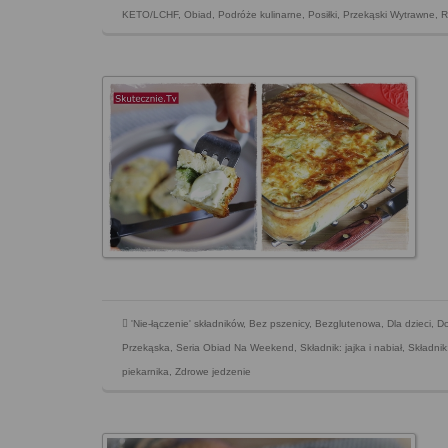
KETO/LCHF
,
Obiad
,
Podróże kulinarne
,
Posiłki
,
Przekąski Wytrawne
,
R
'Nie-łączenie' składników
,
Bez pszenicy
,
Bezglutenowa
,
Dla dzieci
,
Do
Przekąska
,
Seria Obiad Na Weekend
,
Składnik: jajka i nabiał
,
Składnik
piekarnika
,
Zdrowe jedzenie