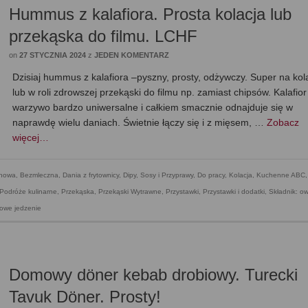
Hummus z kalafiora. Prosta kolacja lub
przekąska do filmu. LCHF
on
27 STYCZNIA 2024
z
JEDEN KOMENTARZ
Dzisiaj hummus z kalafiora –pyszny, prosty, odżywczy. Super na kol
lub w roli zdrowszej przekąski do filmu np. zamiast chipsów. Kalafior
warzywo bardzo uniwersalne i całkiem smacznie odnajduje się w
naprawdę wielu daniach. Świetnie łączy się i z mięsem, …
Zobacz
więcej…
enowa
,
Bezmleczna
,
Dania z frytownicy
,
Dipy, Sosy i Przyprawy
,
Do pracy
,
Kolacja
,
Kuchenne ABC
,
Podróże kulinarne
,
Przekąska
,
Przekąski Wytrawne
,
Przystawki
,
Przystawki i dodatki
,
Składnik: o
owe jedzenie
Domowy döner kebab drobiowy. Turecki
Tavuk Döner. Prosty!