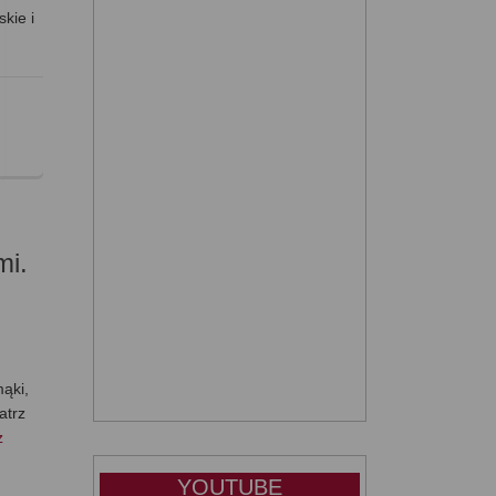
kie i
mi.
ąki,
atrz
z
YOUTUBE