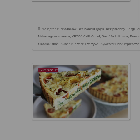
'Nie-łączenie' składników
,
Bez nabiału i jajek
,
Bez pszenicy
,
Bezglut
Niskowęglowodanowe, KETO/LCHF
,
Obiad
,
Podróże kulinarne
,
Protei
Składnik: drób
,
Składnik: owoce i warzywa
,
Sylwester i inne imprezowe