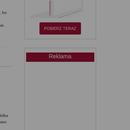
, bo
ie
POBIERZ TERAZ
Reklama
kilka
wien