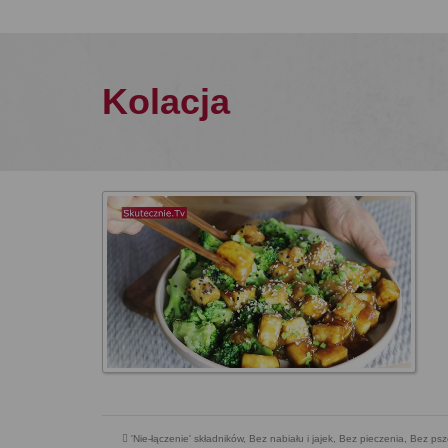
Kolacja
'Nie-łączenie' składników
,
Bez nabiału i jajek
,
Bez pieczenia
,
Bez psz