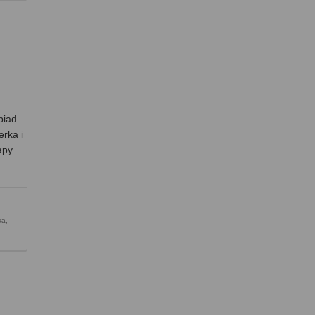
biad
erka i
apy
ka
,