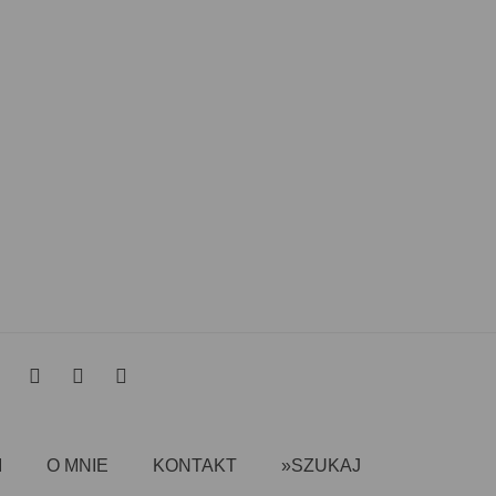
I
O MNIE
KONTAKT
»SZUKAJ