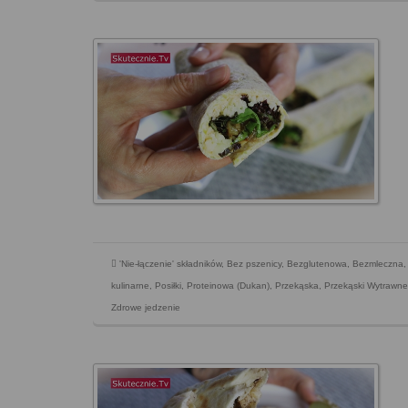
'Nie-łączenie' składników
,
Bez pszenicy
,
Bezglutenowa
,
Bezmleczna
kulinarne
,
Posiłki
,
Proteinowa (Dukan)
,
Przekąska
,
Przekąski Wytrawne
Zdrowe jedzenie