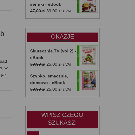
serniki - eBook
Pierwotna
Aktualna
47,00
zł
39,00
zł
z VAT
cena
cena
wynosiła:
wynosi:
47,00 zł.
39,00 zł.
ub
OKAZJE
Skutecznie.TV (vol.2) -
eBook
biad
Pierwotna
Aktualna
39,99
zł
25,00
zł
z VAT
o, w
cena
cena
 jak
Szybko, smacznie,
wynosiła:
wynosi:
domowo - eBook
39,99 zł.
25,00 zł.
Pierwotna
Aktualna
39,99
zł
25,00
zł
z VAT
cena
cena
wynosiła:
wynosi:
39,99 zł.
25,00 zł.
WPISZ CZEGO
SZUKASZ: