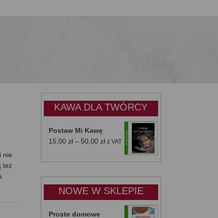
KAWA DLA TWÓRCY
Postaw Mi Kawę
Zakres
15,00
zł
–
50,00
zł
z VAT
cen:
 nie
od
 też
15,00 zł
a
do
NOWE W SKLEPIE
50,00 zł
Proste domowe