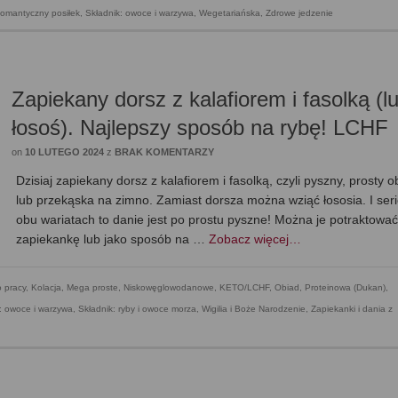
omantyczny posiłek
,
Składnik: owoce i warzywa
,
Wegetariańska
,
Zdrowe jedzenie
Zapiekany dorsz z kalafiorem i fasolką (l
łosoś). Najlepszy sposób na rybę! LCHF
on
10 LUTEGO 2024
z
BRAK KOMENTARZY
Dzisiaj zapiekany dorsz z kalafiorem i fasolką, czyli pyszny, prosty o
lub przekąska na zimno. Zamiast dorsza można wziąć łososia. I seri
obu wariatach to danie jest po prostu pyszne! Można je potraktować
zapiekankę lub jako sposób na …
Zobacz więcej…
 pracy
,
Kolacja
,
Mega proste
,
Niskowęglowodanowe, KETO/LCHF
,
Obiad
,
Proteinowa (Dukan)
,
: owoce i warzywa
,
Składnik: ryby i owoce morza
,
Wigilia i Boże Narodzenie
,
Zapiekanki i dania z