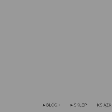
►BLOG
►SKLEP
KSIĄŻK