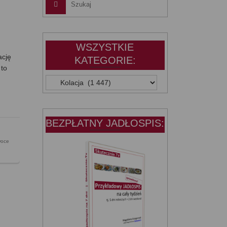
WSZYSTKIE
ację
KATEGORIE:
 to
WSZYSTKIE
KATEGORIE:
BEZPŁATNY JADŁOSPIS:
woce