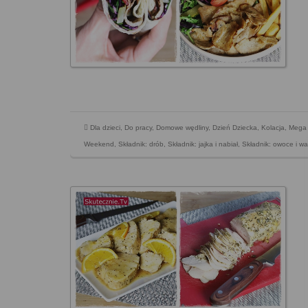
Dla dzieci
,
Do pracy
,
Domowe wędliny
,
Dzień Dziecka
,
Kolacja
,
Mega 
Weekend
,
Składnik: drób
,
Składnik: jajka i nabiał
,
Składnik: owoce i w