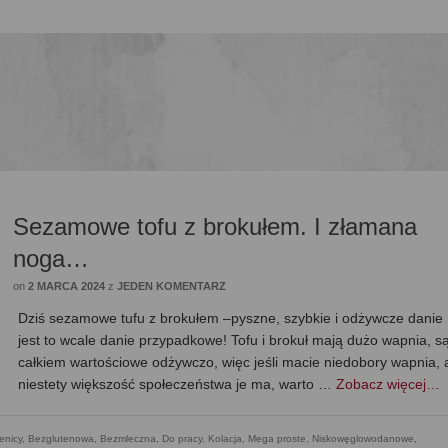
Sezamowe tofu z brokułem. I złamana
noga…
on
2 MARCA 2024
z
JEDEN KOMENTARZ
Dziś sezamowe tufu z brokułem –pyszne, szybkie i odżywcze danie i
jest to wcale danie przypadkowe! Tofu i brokuł mają dużo wapnia, są
całkiem wartościowe odżywczo, więc jeśli macie niedobory wapnia, 
niestety większość społeczeństwa je ma, warto …
Zobacz więcej…
enicy
,
Bezglutenowa
,
Bezmleczna
,
Do pracy
,
Kolacja
,
Mega proste
,
Niskowęglowodanowe,