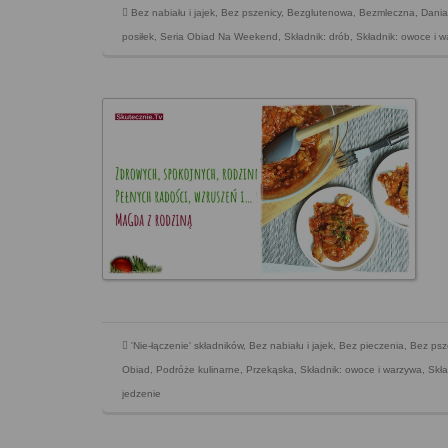
Bez nabiału i jajek
,
Bez pszenicy
,
Bezglutenowa
,
Bezmleczna
,
Dania
posiłek
,
Seria Obiad Na Weekend
,
Składnik: drób
,
Składnik: owoce i 
'Nie-łączenie' składników
,
Bez nabiału i jajek
,
Bez pieczenia
,
Bez psz
Obiad
,
Podróże kulinarne
,
Przekąska
,
Składnik: owoce i warzywa
,
Skła
jedzenie