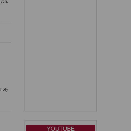
ych.
choty
YOUTUBE