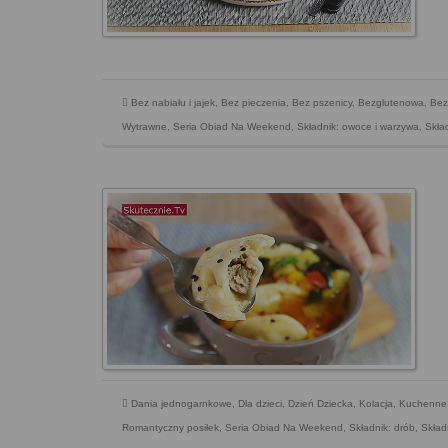
Bez nabiału i jajek
,
Bez pieczenia
,
Bez pszenicy
,
Bezglutenowa
,
Bez
Wytrawne
,
Seria Obiad Na Weekend
,
Składnik: owoce i warzywa
,
Skład
Dania jednogarnkowe
,
Dla dzieci
,
Dzień Dziecka
,
Kolacja
,
Kuchenne
Romantyczny posiłek
,
Seria Obiad Na Weekend
,
Składnik: drób
,
Składn