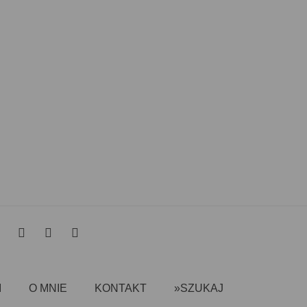
I
O MNIE
KONTAKT
»SZUKAJ