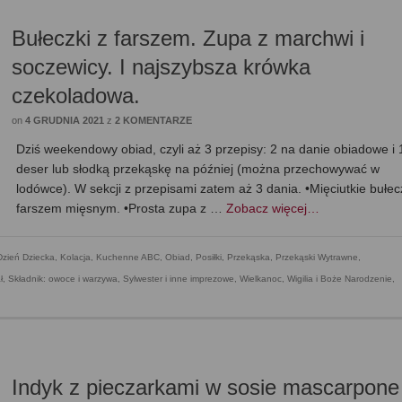
Bułeczki z farszem. Zupa z marchwi i
soczewicy. I najszybsza krówka
czekoladowa.
on
4 GRUDNIA 2021
z
2 KOMENTARZE
Dziś weekendowy obiad, czyli aż 3 przepisy: 2 na danie obiadowe i 
deser lub słodką przekąskę na później (można przechowywać w
lodówce). W sekcji z przepisami zatem aż 3 dania. •Mięciutkie bułec
farszem mięsnym. •Prosta zupa z …
Zobacz więcej…
Dzień Dziecka
,
Kolacja
,
Kuchenne ABC
,
Obiad
,
Posiłki
,
Przekąska
,
Przekąski Wytrawne
,
ł
,
Składnik: owoce i warzywa
,
Sylwester i inne imprezowe
,
Wielkanoc
,
Wigilia i Boże Narodzenie
,
Indyk z pieczarkami w sosie mascarpone 