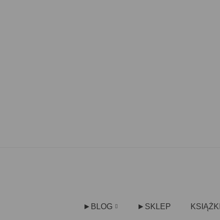
►BLOG
►SKLEP
KSIĄŻK