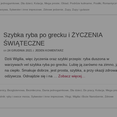
 jednogarnkowe
,
Dla dzieci
,
Kolacja
,
Mega proste
,
Obiad
,
Podróże kulinarne
,
Posiłki
,
Romantycz
warzywa
,
Sylwester i inne imprezowe
,
Zdrowe jedzenie
,
Zupy
,
Zupy i gulasze
Szybka ryba po grecku i ŻYCZENIA
ŚWIĄTECZNE
on
24 GRUDNIA 2021
z
JEDEN KOMENTARZ
Dziś Wigilia, więc życzenia oraz szybki przepis: ryba duszona w
warzywach vel szybka ryba po grecku. Lubię ją zarówno na zimno, j
na ciepło. Smakuje dobrze, jest prosta, szybka, a przy okazji zdrowa
odżywcza. Odnajdzie się i na …
Zobacz więcej…
enicy
,
Bezglutenowa
,
Bezmleczna
,
Dania jednogarnkowe
,
Dla dzieci
,
Do pracy
,
Kolacja
,
Mega pro
dnik: ryby i owoce morza
,
Sylwester i inne imprezowe
,
Vlogi
,
Wigilia i Boże Narodzenie
,
Zdrowe