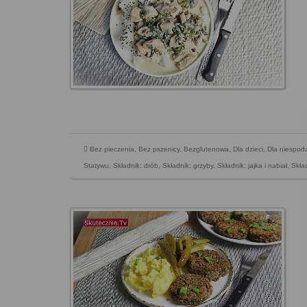
Bez pieczenia
,
Bez pszenicy
,
Bezglutenowa
,
Dla dzieci
,
Dla niespod
Statywu
,
Składnik: drób
,
Składnik: grzyby
,
Składnik: jajka i nabiał
,
Skła