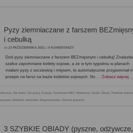
Pyzy ziemniaczane z farszem BEZmięs
i cebulką
on
23 PAŹDZIERNIKA 2021
z
6 KOMENTARZY
Dziś pyzy ziemniaczane z farszem BEZmięsnym i cebulką! Znalazł
szafce zapomniane kotlety sojowe, a że w tym tygodniu w planach
miałam pyzy z soczewicą i mięsem, to automatycznie przypomniał m
przepis na farsz na bazie kotletów sojowych. No …
Zobacz więcej…
mleczna
,
Dla dzieci
,
Do pracy
,
Kolacja
,
Kuchenne ABC
,
Makarony i kluski
,
Obiad
,
Podróże kulina
 warzywa
,
Składnik: ziemniaki
,
Wegetariańska
,
Zdrowe jedzenie
3 SZYBKIE OBIADY (pyszne, odżywcze,