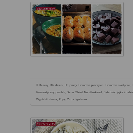
Desery
,
Dla dzieci
,
Do pracy
,
Domowe pieczywo
,
Domowe słodycze
,
Romantyczny posiłek
,
Seria Obiad Na Weekend
,
Składnik: jajka i nabia
Wypieki i ciasta
,
Zupy
,
Zupy i gulasze