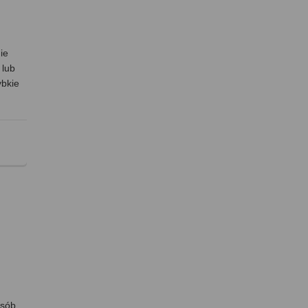
ie
 lub
ybkie
osób