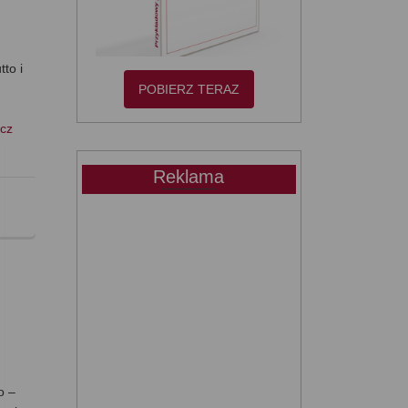
to i
POBIERZ TERAZ
cz
Reklama
o –