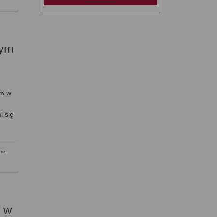
nym
am w
i się
rne
,
 w