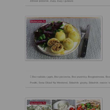
Zdrowe jedzenie
,
Zupy
,
Zupy i gulasze
Bez nabiału i jajek
,
Bez pieczenia
,
Bez pszenicy
,
Bezglutenowa
,
Bez
Posiłki
,
Seria Obiad Na Weekend
,
Składnik: grzyby
,
Składnik: owoce i