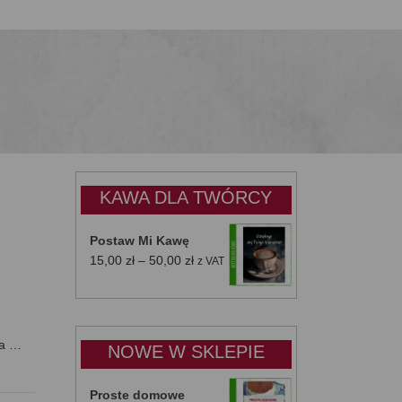
KAWA DLA TWÓRCY
Postaw Mi Kawę
Zakres
15,00
zł
–
50,00
zł
z VAT
cen:
od
15,00 zł
do
 a …
NOWE W SKLEPIE
50,00 zł
Proste domowe