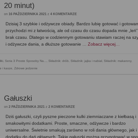
20 minut)
on
16 PAŹDZIERNIKA 2021
z
4 KOMENTARZE
Dzisiaj 3 szybkie i odżywcze obiady. Bardzo lubię gotować i gotowan
przychodzi mi z łatwością, ale od czasu do czasu dopada mnie „leń”
brak czasu. Dlatego w codziennym gotowaniu stawiam raczej na sz
i odżywcze dania, a dłuższe gotowanie …
Zobacz więcej…
łki
,
Seria 3 Proste Sposoby Na...
,
Składnik: drób
,
Składnik: jajka i nabiał
,
Składnik: makarony
,
e i kasze
,
Zdrowe jedzenie
Gałuszki
on
2 PAŹDZIERNIKA 2021
z
2 KOMENTARZE
Dziś gałuszki, czyli pyszne pieczone kulki ziemniaczane z kiełbasą i
smakowitymi dodatkami. Proste, smaczne, odżywcze i bardzo
uniwersalne. Świetnie smakują zarówno w roli dania głównego, jak i
dodatku do dań głównych. Takie gałuszki można przygotować w sp