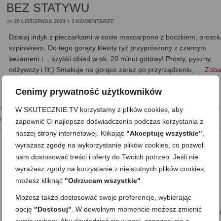
BEZ STATYWU
on
20 LISTOPADA 2021
z
3 KOMENTARZE
Dzisiaj indyk z pieczarkami w sosie mascarpone z boczkiem, prosciut
szpinakiem. Do tego gorący kleisty ryż przyprószony z czarnym
sezamem i… szybki obiad w ok. 20 minut gotowy! Prosty, pyszny,
odżywczy i fit;) Smakuje na gorąco zaraz po przyrządzeniu, …
Zoba
więcej…
Cenimy prywatność użytkowników
ziewanych gości
,
Do pracy
,
Kolacja
,
Mega proste
,
Obiad
,
Posiłki
,
Romantyczny posiłek
,
seria: Bez
W SKUTECZNIE.TV korzystamy z plików cookies, aby
dnik: owoce i warzywa
,
Składnik: ryże i kasze
,
Zdrowe jedzenie
zapewnić Ci najlepsze doświadczenia podczas korzystania z
naszej strony internetowej. Klikając
"Akceptuję wszystkie"
,
wyrażasz zgodę na wykorzystanie plików cookies, co pozwoli
nam dostosować treści i oferty do Twoich potrzeb. Jeśli nie
Kotlety z zielonej soczewicy (w stylu
wyrażasz zgody na korzystanie z nieistotnych plików cookies,
klasycznych mielonych)
możesz kliknąć
"Odrzucam wszystkie"
.
Możesz także dostosować swoje preferencje, wybierając
on
13 LISTOPADA 2021
z
4 KOMENTARZE
opcję
"Dostosuj"
. W dowolnym momencie możesz zmienić
Dzisiaj sprawnie i bezmięsnie, ale jednak pysznie i całkiem odżywcz