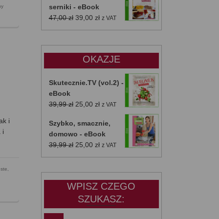
serniki - eBook
ny
Pierwotna
Aktualna
47,00
zł
39,00
zł
z VAT
cena
cena
wynosiła:
wynosi:
47,00 zł.
39,00 zł.
OKAZJE
Skutecznie.TV (vol.2) -
eBook
Pierwotna
Aktualna
39,99
zł
25,00
zł
z VAT
cena
cena
ak i
Szybko, smacznie,
wynosiła:
wynosi:
 i
domowo - eBook
39,99 zł.
25,00 zł.
Pierwotna
Aktualna
39,99
zł
25,00
zł
z VAT
cena
cena
wynosiła:
wynosi:
ste
,
39,99 zł.
25,00 zł.
WPISZ CZEGO
SZUKASZ: