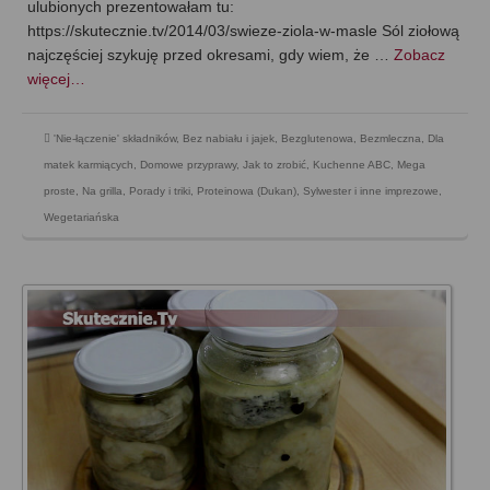
ulubionych prezentowałam tu:
https://skutecznie.tv/2014/03/swieze-ziola-w-masle Sól ziołową
najczęściej szykuję przed okresami, gdy wiem, że …
Zobacz
więcej…
'Nie-łączenie' składników
,
Bez nabiału i jajek
,
Bezglutenowa
,
Bezmleczna
,
Dla
matek karmiących
,
Domowe przyprawy
,
Jak to zrobić
,
Kuchenne ABC
,
Mega
proste
,
Na grilla
,
Porady i triki
,
Proteinowa (Dukan)
,
Sylwester i inne imprezowe
,
Wegetariańska