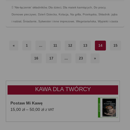
'Nie-łączenie' składników
,
Dla dzieci
,
Dla matek karmiących
,
Do pracy
,
Domowe pieczywo
,
Dzień Dziecka
,
Kolacja
,
Na grilla
,
Przekąska
,
Składnik: jajka
i nabiał
,
Śniadanie
,
Sylwester i inne imprezowe
,
Wegetariańska
,
Wypieki i ciasta
«
1
…
11
12
13
14
15
16
17
…
23
»
KAWA DLA TWÓRCY
Postaw Mi Kawę
Zakres
15,00
zł
–
50,00
zł
z VAT
cen:
od
15,00 zł