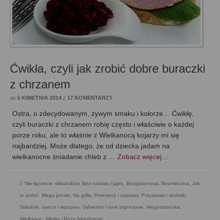
Ćwikła, czyli jak zrobić dobre buraczki
z chrzanem
on
5 KWIETNIA 2014
z
17 KOMENTARZY
Ostra, o zdecydowanym, żywym smaku i kolorze… Ćwikłę,
czyli buraczki z chrzanem robię często i właściwie o każdej
porze roku, ale to właśnie z Wielkanocą kojarzy mi się
najbardziej. Może dlatego, że od dziecka jadam na
wielkanocne śniadanie chleb z …
Zobacz więcej…
'Nie-łączenie' składników
,
Bez nabiału i jajek
,
Bezglutenowa
,
Bezmleczna
,
Jak
to zrobić
,
Mega proste
,
Na grilla
,
Przetwory i zaprawy
,
Przystawki i dodatki
,
Składnik: owoce i warzywa
,
Sylwester i inne imprezowe
,
Wegetariańska
,
Wielkanoc
,
Wigilia i Boże Narodzenie