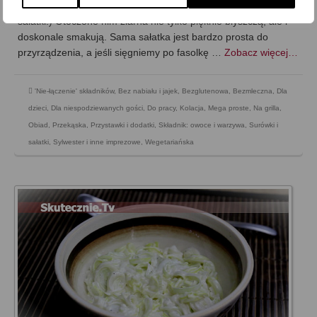
sałatkowym… I w tym właśnie sosie tkwi chyba sekret tej
sałatki:) Otoczone nim ziarna nie tylko pięknie błyszczą, ale i
doskonale smakują. Sama sałatka jest bardzo prosta do
przyrządzenia, a jeśli sięgniemy po fasolkę …
Zobacz więcej…
'Nie-łączenie' składników
,
Bez nabiału i jajek
,
Bezglutenowa
,
Bezmleczna
,
Dla
dzieci
,
Dla niespodziewanych gości
,
Do pracy
,
Kolacja
,
Mega proste
,
Na grilla
,
Obiad
,
Przekąska
,
Przystawki i dodatki
,
Składnik: owoce i warzywa
,
Surówki i
sałatki
,
Sylwester i inne imprezowe
,
Wegetariańska