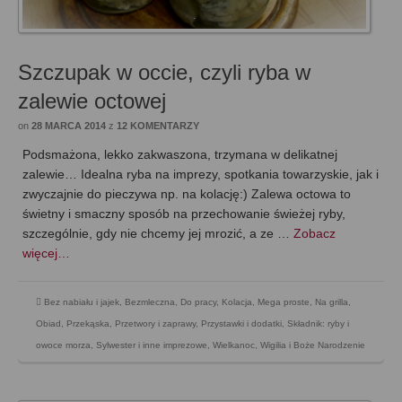
Szczupak w occie, czyli ryba w
zalewie octowej
on
28 MARCA 2014
z
12 KOMENTARZY
Podsmażona, lekko zakwaszona, trzymana w delikatnej
zalewie… Idealna ryba na imprezy, spotkania towarzyskie, jak i
zwyczajnie do pieczywa np. na kolację:) Zalewa octowa to
świetny i smaczny sposób na przechowanie świeżej ryby,
szczególnie, gdy nie chcemy jej mrozić, a ze …
Zobacz
więcej…
Bez nabiału i jajek
,
Bezmleczna
,
Do pracy
,
Kolacja
,
Mega proste
,
Na grilla
,
Obiad
,
Przekąska
,
Przetwory i zaprawy
,
Przystawki i dodatki
,
Składnik: ryby i
owoce morza
,
Sylwester i inne imprezowe
,
Wielkanoc
,
Wigilia i Boże Narodzenie