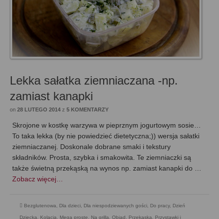
Lekka sałatka ziemniaczana -np.
zamiast kanapki
on
28 LUTEGO 2014
z
5 KOMENTARZY
Skrojone w kostkę warzywa w pieprznym jogurtowym sosie…
To taka lekka (by nie powiedzieć dietetyczna;)) wersja sałatki
ziemniaczanej. Doskonale dobrane smaki i tekstury
składników. Prosta, szybka i smakowita. Te ziemniaczki są
także świetną przekąską na wynos np. zamiast kanapki do …
Zobacz więcej…
Bezglutenowa
,
Dla dzieci
,
Dla niespodziewanych gości
,
Do pracy
,
Dzień
Dziecka
,
Kolacja
,
Mega proste
,
Na grilla
,
Obiad
,
Przekąska
,
Przystawki i