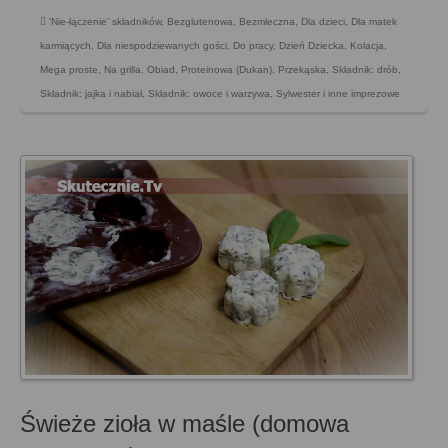
'Nie-łączenie' składników
,
Bezglutenowa
,
Bezmleczna
,
Dla dzieci
,
Dla matek
karmiących
,
Dla niespodziewanych gości
,
Do pracy
,
Dzień Dziecka
,
Kolacja
,
Mega proste
,
Na grilla
,
Obiad
,
Proteinowa (Dukan)
,
Przekąska
,
Składnik: drób
,
Składnik: jajka i nabiał
,
Składnik: owoce i warzywa
,
Sylwester i inne imprezowe
Świeże zioła w maśle (domowa