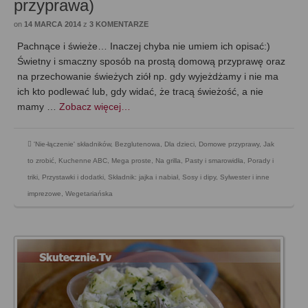
przyprawa)
on
14 MARCA 2014
z
3 KOMENTARZE
Pachnące i świeże… Inaczej chyba nie umiem ich opisać:)
Świetny i smaczny sposób na prostą domową przyprawę oraz
na przechowanie świeżych ziół np. gdy wyjeżdżamy i nie ma
ich kto podlewać lub, gdy widać, że tracą świeżość, a nie
mamy …
Zobacz więcej…
'Nie-łączenie' składników
,
Bezglutenowa
,
Dla dzieci
,
Domowe przyprawy
,
Jak
to zrobić
,
Kuchenne ABC
,
Mega proste
,
Na grilla
,
Pasty i smarowidła
,
Porady i
triki
,
Przystawki i dodatki
,
Składnik: jajka i nabiał
,
Sosy i dipy
,
Sylwester i inne
imprezowe
,
Wegetariańska