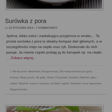
Surówka z pora
on
23 STYCZNIA 2014
z
7 KOMENTARZY
Jędrna, lekko ostra i zaskakująco przyjemna w smaku… Ta
prosta surówka z pora to idealny kompan dań głównych, a w
szczególności mięs na ciepło oraz ryb. Doskonale do nich
pasuje. Ja równie często podaję ją do kanapek np. na ciepło.
…
Zobacz więcej…
'Nie-łączenie' składników
,
Bezglutenowa
,
Dla niespodziewanych gości
,
Kolacja
,
Mega proste
,
Na grilla
,
Obiad
,
Przystawki i dodatki
,
Składnik: jajka i
nabiał
,
Składnik: owoce i warzywa
,
Surówki i sałatki
,
Sylwester i inne imprezowe
,
Wegetariańska