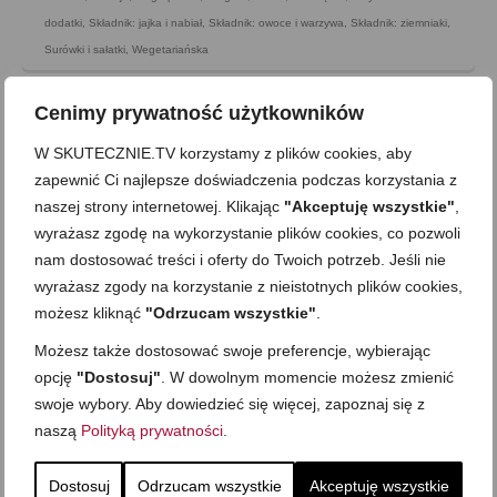
dodatki
,
Składnik: jajka i nabiał
,
Składnik: owoce i warzywa
,
Składnik: ziemniaki
,
Surówki i sałatki
,
Wegetariańska
Cenimy prywatność użytkowników
W SKUTECZNIE.TV korzystamy z plików cookies, aby
zapewnić Ci najlepsze doświadczenia podczas korzystania z
naszej strony internetowej. Klikając
"Akceptuję wszystkie"
,
wyrażasz zgodę na wykorzystanie plików cookies, co pozwoli
nam dostosować treści i oferty do Twoich potrzeb. Jeśli nie
wyrażasz zgody na korzystanie z nieistotnych plików cookies,
możesz kliknąć
"Odrzucam wszystkie"
.
Możesz także dostosować swoje preferencje, wybierając
opcję
"Dostosuj"
. W dowolnym momencie możesz zmienić
swoje wybory. Aby dowiedzieć się więcej, zapoznaj się z
Sałatka z fasoli -prosta i pyszna
naszą
Polityką prywatności
.
on
20 LUTEGO 2014
z
3 KOMENTARZE
Błyszczące ziarna, osnute wyjątkowo smacznym sosem
Dostosuj
Odrzucam wszystkie
Akceptuję wszystkie