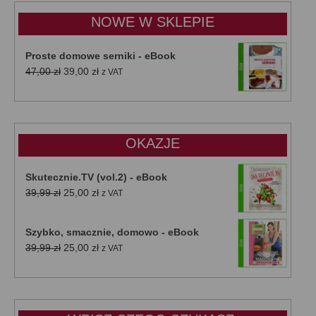
do
NOWE W SKLEPIE
50,00 zł
Proste domowe serniki - eBook
Pierwotna
Aktualna
47,00
zł
39,00
zł
z VAT
cena
cena
wynosiła:
wynosi:
47,00 zł.
39,00 zł.
OKAZJE
Skutecznie.TV (vol.2) - eBook
Pierwotna
Aktualna
39,99
zł
25,00
zł
z VAT
cena
cena
wynosiła:
wynosi:
Szybko, smacznie, domowo - eBook
39,99 zł.
25,00 zł.
Pierwotna
Aktualna
39,99
zł
25,00
zł
z VAT
cena
cena
wynosiła:
wynosi:
39,99 zł.
25,00 zł.