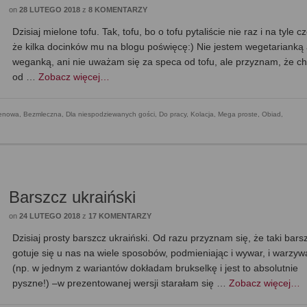
on
28 LUTEGO 2018
z
8 KOMENTARZY
Dzisiaj mielone tofu. Tak, tofu, bo o tofu pytaliście nie raz i na tyle c
że kilka docinków mu na blogu poświęcę:) Nie jestem wegetarianką 
weganką, ani nie uważam się za speca od tofu, ale przyznam, że ch
od …
Zobacz więcej…
tenowa
,
Bezmleczna
,
Dla niespodziewanych gości
,
Do pracy
,
Kolacja
,
Mega proste
,
Obiad
,
Barszcz ukraiński
on
24 LUTEGO 2018
z
17 KOMENTARZY
Dzisiaj prosty barszcz ukraiński. Od razu przyznam się, że taki bars
gotuje się u nas na wiele sposobów, podmieniając i wywar, i warzyw
(np. w jednym z wariantów dokładam brukselkę i jest to absolutnie
pyszne!) –w prezentowanej wersji starałam się …
Zobacz więcej…