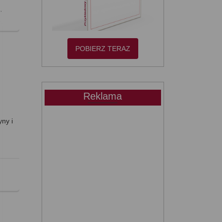
a
,
POBIERZ TERAZ
Reklama
yny i