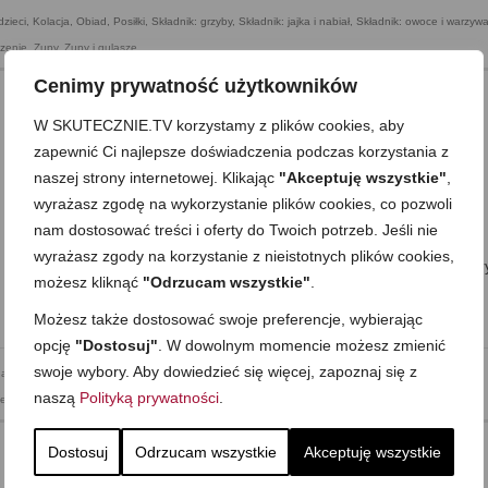
dzieci
,
Kolacja
,
Obiad
,
Posiłki
,
Składnik: grzyby
,
Składnik: jajka i nabiał
,
Składnik: owoce i warzyw
zenie
,
Zupy
,
Zupy i gulasze
Cenimy prywatność użytkowników
W SKUTECZNIE.TV korzystamy z plików cookies, aby
Pyszny sposób na rybę (3 warianty)
zapewnić Ci najlepsze doświadczenia podczas korzystania z
naszej strony internetowej. Klikając
"Akceptuję wszystkie"
,
on
22 LUTEGO 2018
z
6 KOMENTARZY
wyrażasz zgodę na wykorzystanie plików cookies, co pozwoli
Dzisiaj pyszny sposób na rybę –u mnie to zwykle sposób na rybę
nam dostosować treści i oferty do Twoich potrzeb. Jeśli nie
mrożoną, bo na świeżą mam zdecydowanie inne pomysły. Będą to
wyrażasz zgody na korzystanie z nieistotnych plików cookies,
proste kotlety siekane z ryby, wzbogacone pietruszką, sokiem z cytr
możesz kliknąć
"Odrzucam wszystkie"
.
ulubionymi przyprawami. Całość banalnie prosta, ale co …
Zobacz
więcej…
Możesz także dostosować swoje preferencje, wybierając
opcję
"Dostosuj"
. W dowolnym momencie możesz zmienić
swoje wybory. Aby dowiedzieć się więcej, zapoznaj się z
a proste
,
Obiad
,
Przekąska
,
Przekąski Wytrawne
,
Składnik: jajka i nabiał
,
Składnik: ryby i owoce
naszą
Polityką prywatności
.
jedzenie
Dostosuj
Odrzucam wszystkie
Akceptuję wszystkie