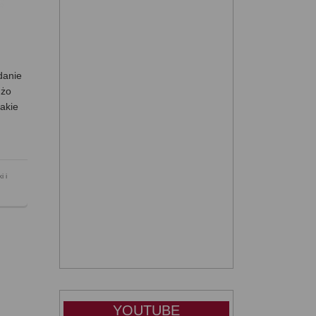
danie
użo
jakie
i i
YOUTUBE