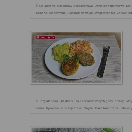
'Nie-łączenie' składników
,
Bezglutenowa
,
Dania jednogarnkowe
,
Dla 
Składnik: wieprzowina
,
Składnik: ziemniaki
,
Wegetariańska
,
Zdrowe jed
Bezglutenowa
,
Dla dzieci
,
Dla niespodziewanych gości
,
Kolacja
,
Meg
morza
,
Sylwester i inne imprezowe
,
Wigilia i Boże Narodzenie
,
Zdrowe 