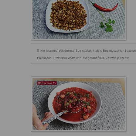
'Nie-łączenie' składników
,
Bez nabiału i jajek
,
Bez pieczenia
,
Bezglu
Przekąska
,
Przekąski Wytrawne
,
Wegetariańska
,
Zdrowe jedzenie