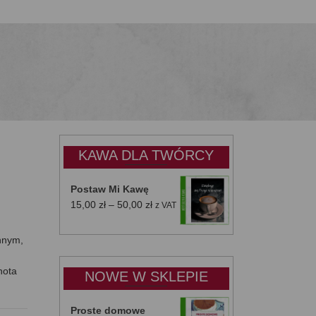
KAWA DLA TWÓRCY
Postaw Mi Kawę
Zakres
15,00
zł
–
50,00
zł
z VAT
cen:
od
nnym,
15,00 zł
do
nota
NOWE W SKLEPIE
50,00 zł
Proste domowe