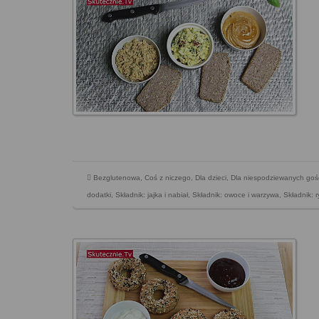
Bezglutenowa
,
Coś z niczego
,
Dla dzieci
,
Dla niespodziewanych goś
dodatki
,
Składnik: jajka i nabiał
,
Składnik: owoce i warzywa
,
Składnik: 