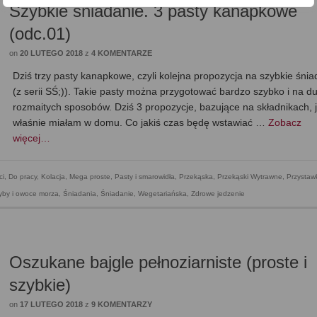
Szybkie śniadanie. 3 pasty kanapkowe
(odc.01)
on
20 LUTEGO 2018
z
4 KOMENTARZE
Dziś trzy pasty kanapkowe, czyli kolejna propozycja na szybkie śnia
(z serii SŚ;)). Takie pasty można przygotować bardzo szybko i na d
rozmaitych sposobów. Dziś 3 propozycje, bazujące na składnikach, 
właśnie miałam w domu. Co jakiś czas będę wstawiać …
Zobacz
więcej…
ci
,
Do pracy
,
Kolacja
,
Mega proste
,
Pasty i smarowidła
,
Przekąska
,
Przekąski Wytrawne
,
Przystawk
ryby i owoce morza
,
Śniadania
,
Śniadanie
,
Wegetariańska
,
Zdrowe jedzenie
Oszukane bajgle pełnoziarniste (proste i
szybkie)
on
17 LUTEGO 2018
z
9 KOMENTARZY