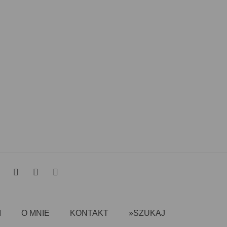
I
O MNIE
KONTAKT
»SZUKAJ