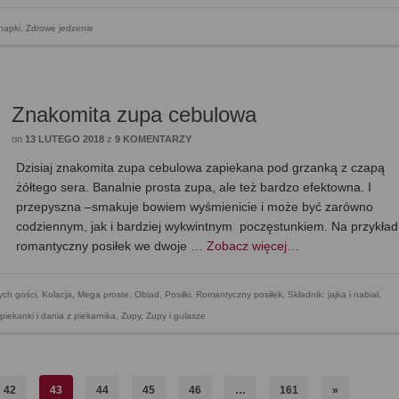
napki
,
Zdrowe jedzenie
Znakomita zupa cebulowa
on
13 LUTEGO 2018
z
9 KOMENTARZY
Dzisiaj znakomita zupa cebulowa zapiekana pod grzanką z czapą
żółtego sera. Banalnie prosta zupa, ale też bardzo efektowna. I
przepyszna –smakuje bowiem wyśmienicie i może być zarówno
codziennym, jak i bardziej wykwintnym poczęstunkiem. Na przykład
romantyczny posiłek we dwoje …
Zobacz więcej…
ych gości
,
Kolacja
,
Mega proste
,
Obiad
,
Posiłki
,
Romantyczny posiłek
,
Składnik: jajka i nabiał
,
piekanki i dania z piekarnika
,
Zupy
,
Zupy i gulasze
42
43
44
45
46
…
161
»