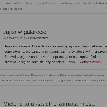
ste
,
Obiad
,
Posiłki
,
Przekąska
,
Przekąski Wytrawne
,
Romantyczny posiłek
,
Składnik: drób
,
Składni
ia i Boże Narodzenie
Jajka w galarecie
on
6 MARCA 2018
z
2 KOMENTARZE
Jajka w galarecie, które dziś zaprezentuję są świetnym i niebanaln
pomysłem na wielkanocne śniadanie czy na świąteczny / imprezowy 
Sprawdzą się też na co dzień, po prostu jako przekąska. Pięknie
prezentują się na półmisku czy na talerzu i tym …
Zobacz więcej…
rmiących
,
Do pracy
,
Kolacja
,
Mega proste
,
Proteinowa (Dukan)
,
Przekąska
,
Przekąski Wytrawne
,
,
Śniadania
,
Śniadanie
,
Sylwester i inne imprezowe
,
Wegetariańska
,
Wielkanoc
,
Zdrowe jedzenie
Mielone tofu -świetne zamiast mięsa