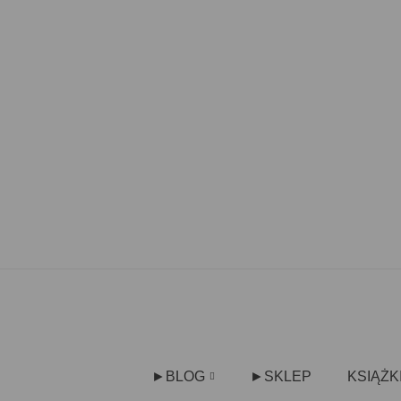
►BLOG
►SKLEP
KSIĄŻK