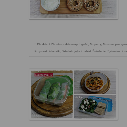
Dla dzieci
,
Dla niespodziewanych gości
,
Do pracy
,
Domowe pieczywo
Przystawki i dodatki
,
Składnik: jajka i nabiał
,
Śniadanie
,
Sylwester i in