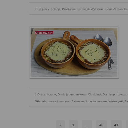
Do pracy
,
Kolacja
,
Przekąska
,
Przekąski Wytrawne
,
Seria Zamiast ka
Coś z niczego
,
Dania jednogarnkowe
,
Dla dzieci
,
Dla niespodziewan
Składnik: owoce i warzywa
,
Sylwester i inne imprezowe
,
Walentynki
,
Za
«
1
…
40
41