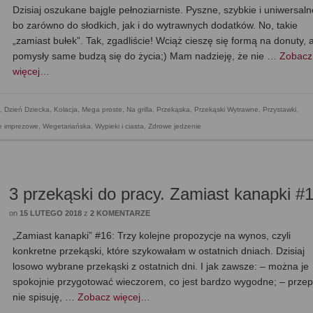
Dzisiaj oszukane bajgle pełnoziarniste. Pyszne, szybkie i uniwersaln
bo zarówno do słodkich, jak i do wytrawnych dodatków. No, takie
„zamiast bułek”. Tak, zgadliście! Wciąż cieszę się formą na donuty, 
pomysły same budzą się do życia;) Mam nadzieję, że nie …
Zobacz
więcej…
,
Dzień Dziecka
,
Kolacja
,
Mega proste
,
Na grilla
,
Przekąska
,
Przekąski Wytrawne
,
Przystawki
,
ne imprezowe
,
Wegetariańska
,
Wypieki i ciasta
,
Zdrowe jedzenie
3 przekąski do pracy. Zamiast kanapki #
on
15 LUTEGO 2018
z
2 KOMENTARZE
„Zamiast kanapki” #16: Trzy kolejne propozycje na wynos, czyli
konkretne przekąski, które szykowałam w ostatnich dniach. Dzisiaj
losowo wybrane przekąski z ostatnich dni. I jak zawsze: – można je
spokojnie przygotować wieczorem, co jest bardzo wygodne; – prze
nie spisuję, …
Zobacz więcej…