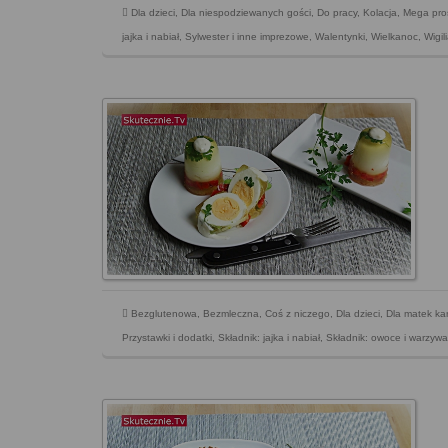
Dla dzieci
,
Dla niespodziewanych gości
,
Do pracy
,
Kolacja
,
Mega pro
jajka i nabiał
,
Sylwester i inne imprezowe
,
Walentynki
,
Wielkanoc
,
Wigil
Bezglutenowa
,
Bezmleczna
,
Coś z niczego
,
Dla dzieci
,
Dla matek ka
Przystawki i dodatki
,
Składnik: jajka i nabiał
,
Składnik: owoce i warzywa