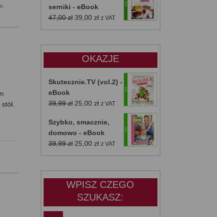
serniki - eBook
k:
Pierwotna
Aktualna
47,00
zł
39,00
zł
z VAT
cena
cena
wynosiła:
wynosi:
47,00 zł.
39,00 zł.
OKAZJE
Skutecznie.TV (vol.2) -
eBook
ym
Pierwotna
Aktualna
39,99
zł
25,00
zł
stół.
z VAT
cena
cena
Szybko, smacznie,
wynosiła:
wynosi:
domowo - eBook
39,99 zł.
25,00 zł.
Pierwotna
Aktualna
39,99
zł
25,00
zł
z VAT
cena
cena
wynosiła:
wynosi:
39,99 zł.
25,00 zł.
WPISZ CZEGO
SZUKASZ: