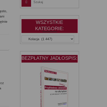
zęsto,
ani
ętnie
WSZYSTKIE
KATEGORIE:
WSZYSTKIE
KATEGORIE:
BEZPŁATNY JADŁOSPIS:
zcz
a